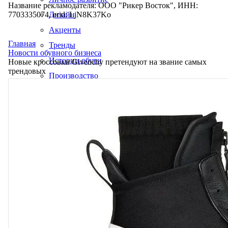
Название рекламодателя: ООО "Рикер Восток", ИНН:
7703335074, erid: LjN8K37Ko
Дизайн
Акценты
Главная
Тренды
Новости обувного бизнеса
Истории обуви
Новые кроссовки Givenchy претендуют на звание самых
трендовых
Производство