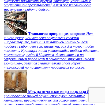
окружена магическим флером, зачастую, связанным с
отсутствием представлений, в чем же на самом деле
заключается работа байера.
Технология продающих вопросов
Нет
ничего хуже, чем встреча покупателя словами
«Здравствуйте, могу ли я чем-нибудь помочь?», ведь
продавец работает в магазине как раз для того, чтобы
помогать. Критикуя этот устоявшийся шаблон общения с
покупателем, Андрей Чиркарев, бизнес-тренер по
эффективным продажам и основатель проекта «Новая
экономика», делится с читателями Shoes Report
технологией по-настоящему продающих вопросов.
Мех, да не только: виды подклада
В
производстве зимней обуви используют различные
материалы, предназначенные для сохранения тепла и
отвечающие требованиям потребителей: натуральную