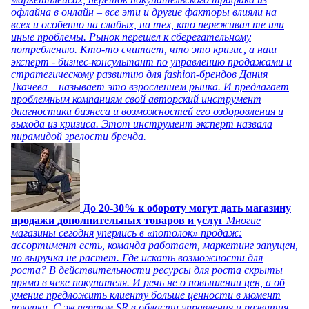
офлайна в онлайн – все эти и другие факторы влияли на
всех и особенно на слабых, на тех, кто переживал те или
иные проблемы. Рынок перешел к сберегательному
потреблению. Кто-то считает, что это кризис, а наш
эксперт - бизнес-консультант по управлению продажами и
стратегическому развитию для fashion-брендов Дания
Ткачева – называет это взрослением рынка. И предлагает
проблемным компаниям свой авторский инструмент
диагностики бизнеса и возможностей его оздоровления и
выхода из кризиса. Этот инструмент эксперт назвала
пирамидой зрелости бренда.
До 20-30% к обороту могут дать магазину
продажи дополнительных товаров и услуг
Многие
магазины сегодня уперлись в «потолок» продаж:
ассортимент есть, команда работает, маркетинг запущен,
но выручка не растет. Где искать возможности для
роста? В действительности ресурсы для роста скрыты
прямо в чеке покупателя. И речь не о повышении цен, а об
умение предложить клиенту больше ценности в момент
покупки. С экспертом SR в области управления и развития