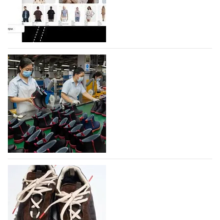
Гуанчжоу, столице моды Китая, является
профессиональной обувной компанией,
объединяющей разработку, производство и…
07.08.2026
411
На платформе Lamoda - новый раздел и
условия продвижения локальных
дизайнерских марок
Российский маркетплейс Lamoda решил обновить
раздел для продажи продукции локальных
дизайнерских марок одежды, обуви и аксессуаров.
Бренды также получат маркетинговую…
06.08.2026
572
Объем мирового производства обуви в
2025 году практически не увеличился
В 2025 году мировое производство обуви
практически не изменилось, зафиксировав