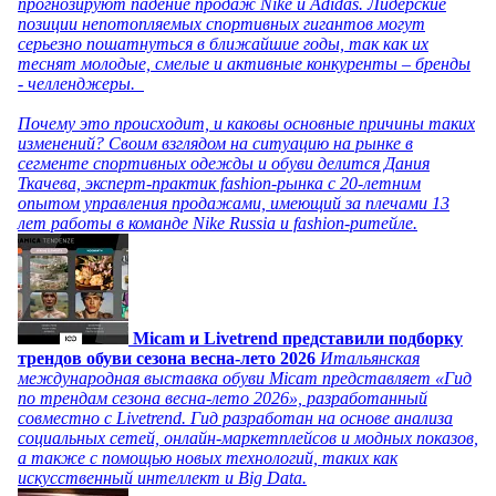
прогнозируют падение продаж Nike и Adidas. Лидерские
позиции непотопляемых спортивных гигантов могут
серьезно пошатнуться в ближайшие годы, так как их
теснят молодые, смелые и активные конкуренты – бренды
- челленджеры.
Почему это происходит, и каковы основные причины таких
изменений? Своим взглядом на ситуацию на рынке в
сегменте спортивных одежды и обуви делится Дания
Ткачева, эксперт-практик fashion-рынка с 20-летним
опытом управления продажами, имеющий за плечами 13
лет работы в команде Nike Russia и fashion-ритейле.
Micam и Livetrend представили подборку
трендов обуви сезона весна-лето 2026
Итальянская
международная выставка обуви Micam представляет «Гид
по трендам сезона весна-лето 2026», разработанный
совместно с Livetrend. Гид разработан на основе анализа
социальных сетей, онлайн-маркетплейсов и модных показов,
а также с помощью новых технологий, таких как
искусственный интеллект и Big Data.