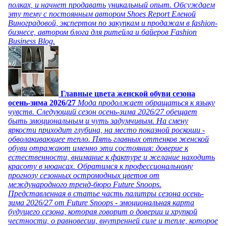
полках, и начнет продавать уникальный опыт. Обсуждаем
эту тему с постоянным автором Shoes Report Еленой
Виноградовой, экспертом по закупкам и продажам в fashion-
бизнесе, автором блога для ритейла и байеров Fashion
Business Blog.
Главные цвета женской обуви сезона
осень-зима 2026/27
Мода продолжает обращаться к языку
чувств. Следующий сезон осень-зима 2026/27 обещает
быть эмоциональным и чуть задумчивым. На смену
яркости приходит глубина, на место показной роскоши -
обволакивающее тепло. Пять главных оттенков женской
обуви отражают именно эти состояния: доверие к
естественности, внимание к фактуре и желание находить
красоту в нюансах. Обратимся к профессиональному
прогнозу сезонных остромодных цветов от
международного тренд-бюро Future Snoops.
Представленная в статье часть палитры сезона осень-
зима 2026/27 от Future Snoops - эмоциональная карта
будущего сезона, которая говорит о доверии и хрупкой
честности, о равновесии, внутренней силе и тепле, которое