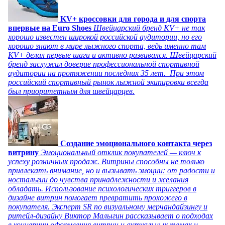
KV+ кроссовки для города и для спорта
впервые на Euro Shoes
Швейцарский бренд KV+ не так
хорошо известен широкой российской аудитории, но его
хорошо знают в мире лыжного спорта, ведь именно там
KV+ делал первые шаги и активно развивался. Швейцарский
бренд заслужил доверие профессиональной спортивной
аудитории на протяжении последних 35 лет. При этом
российский спортивный рынок лыжной экипировки всегда
был приоритетным для швейцарцев.
Создание эмоционального контакта через
витрину
Эмоциональный отклик покупателей — ключ к
успеху розничных продаж. Витрины способны не только
привлекать внимание, но и вызывать эмоции: от радости и
ностальгии до чувства принадлежности и желания
обладать. Использование психологических триггеров в
дизайне витрин помогает превратить прохожего в
покупателя. Эксперт SR по визуальному мерчандайзингу и
ритейл-дизайну Виктор Малыгин рассказывает о подходах
в концепции оформления витрин и актуальных темах и