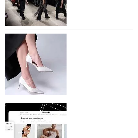
На участие в Московской неделе моды
подано 1047 заявок
На участие в седьмой Московской неделе моды,
которая пройдет в российской столице с 26 сентября
по 1 октября, уже подано 1047 заявок. Примерно
половину из них (494) прислали дизайнеры,
коллекции которых не были представлены в…
07.08.2026
560
BALLINA представит свои новинки на Euro
Shoes
Компания BALLINA Guangzhou Lihuang Footwear
Co., Ltd., основанная в 2011 году и расположенная в