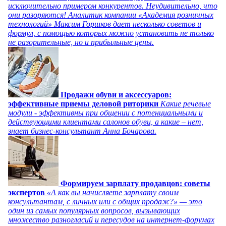
исключительно примером конкурентов. Неудивительно, что
они разоряются! Аналитик компании «Академия розничных
технологий» Максим Горшков дает несколько советов и
формул, с помощью которых можно установить не только
не разорительные, но и прибыльные цены.
Продажи обуви и аксессуаров:
эффективные приемы деловой риторики
Какие речевые
модули - эффективны при общении с потенциальными и
действующими клиентами салонов обуви, а какие – нет,
знает бизнес-консультант Анна Бочарова.
Формируем зарплату продавцов: советы
экспертов
«А как вы начисляете зарплату своим
консультантам, с личных или с общих продаж?» — это
один из самых популярных вопросов, вызывающих
множество разногласий и пересудов на интернет-форумах