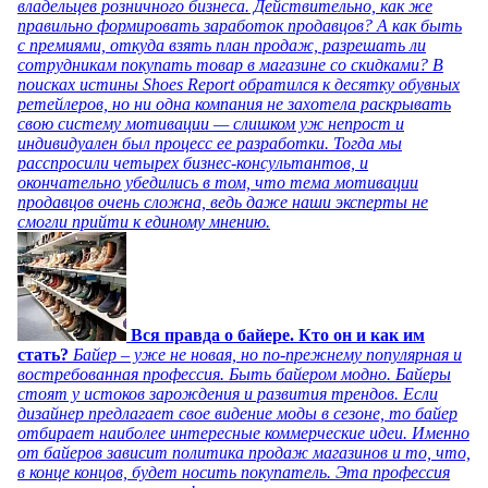
владельцев розничного бизнеса. Действительно, как же
правильно формировать заработок продавцов? А как быть
с премиями, откуда взять план продаж, разрешать ли
сотрудникам покупать товар в магазине со скидками? В
поисках истины Shoes Report обратился к десятку обувных
ретейлеров, но ни одна компания не захотела раскрывать
свою систему мотивации — слишком уж непрост и
индивидуален был процесс ее разработки. Тогда мы
расспросили четырех бизнес-консультантов, и
окончательно убедились в том, что тема мотивации
продавцов очень сложна, ведь даже наши эксперты не
смогли прийти к единому мнению.
Вся правда о байере. Кто он и как им
стать?
Байер – уже не новая, но по-прежнему популярная и
востребованная профессия. Быть байером модно. Байеры
стоят у истоков зарождения и развития трендов. Если
дизайнер предлагает свое видение моды в сезоне, то байер
отбирает наиболее интересные коммерческие идеи. Именно
от байеров зависит политика продаж магазинов и то, что,
в конце концов, будет носить покупатель. Эта профессия