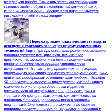
не требует повода. Эти пять оттенков превращают
сезонные модели обуви в своеобразный цветовой язык,
который может помочь бренду и его покупательницам
рассказать о себе и своих эмоциях.
Пересматриваем классические стандарты
освещения торгового зала через призму современных
технологий
Еще вчера при освещении розничного магазина
работал принцип: чем ярче свет, чем светлее
пространство магазина, тем больше покупателей и
продаж. Сегодня этот принцип утратил свою
актуальность. На смену ему пришел тренд на хорошо
продуманную концепцию, грамотно используемое освещение,
правильно подобранные осветительные приборы. Эксперт
SR по освещению торговых пространств, светодизайнер
компании «Точка опоры» Анастасия Ефремова
рассказывает об актуальных принципах освещения в
модном и обувном ритейле, о том, как свет помогает
работать с товаром, пространством и эмоциями
покупателей. Она поможет посмотреть на базовые
принципы в освещении через призму новых требований к