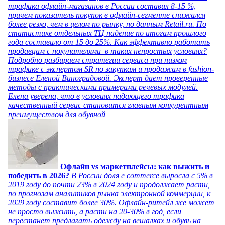
трафика офлайн-магазинов в России составил 8-15 %,
причем показатель покупок в офлайн-сегменте снижался
более резко, чем в целом по рынку, по данным Retail.ru. По
статистике отдельных ТЦ падение по итогам прошлого
года составило от 15 до 25%. Как эффективно работать
продавцам с покупателями в таких непростых условиях?
Подробно разбираем стратегии сервиса при низком
трафике с экспертом SR по закупкам и продажам в fashion-
бизнесе Еленой Виноградовой. Эксперт дает проверенные
методы с практическими примерами речевых модулей.
Елена уверена, что в условиях падающего трафика
качественный сервис становится главным конкурентным
преимуществом для обувной
Офлайн vs маркетплейсы: как выжить и
победить в 2026?
В России доля e commerce выросла с 5% в
2019 году до почти 23% в 2024 году и продолжает расти,
по прогнозам аналитиков рынка электронной коммерции, к
2029 году составит более 30%. Офлайн-ритейл же может
не просто выжить, а расти на 20-30% в год, если
перестанет предлагать одежду на вешалках и обувь на