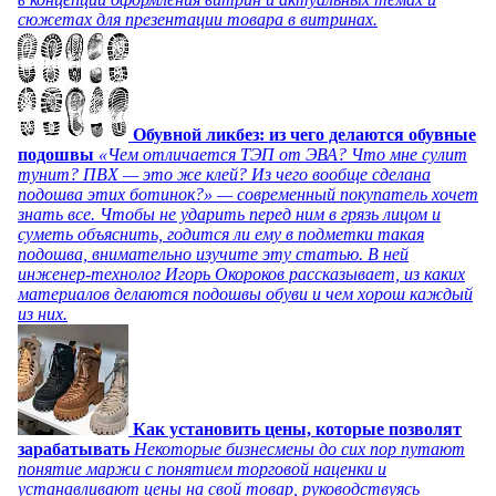
сюжетах для презентации товара в витринах.
Обувной ликбез: из чего делаются обувные
подошвы
«Чем отличается ТЭП от ЭВА? Что мне сулит
тунит? ПВХ — это же клей? Из чего вообще сделана
подошва этих ботинок?» — современный покупатель хочет
знать все. Чтобы не ударить перед ним в грязь лицом и
суметь объяснить, годится ли ему в подметки такая
подошва, внимательно изучите эту статью. В ней
инженер-технолог Игорь Окороков рассказывает, из каких
материалов делаются подошвы обуви и чем хорош каждый
из них.
Как установить цены, которые позволят
зарабатывать
Некоторые бизнесмены до сих пор путают
понятие маржи с понятием торговой наценки и
устанавливают цены на свой товар, руководствуясь