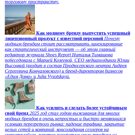
торговому пространству.
Как модному бренду выпустить успешный
лицензионный продукт с известной персоной
Почему
модным брендам стоит рассматривать лицензирование
как стратегический инструмент — об этом главный
редактор журнала Shoes Report Наталья Тимашова
побеседовала с Марией Козеевой, СЕО медиахолдинга Юлии
Высоцкой (входит в состав Продюсерского центра Андрея
Сергеевича Кончаловского) и бренд-директором бизнесов
«Едим Дома» и Julia Vysotskaya.
Как усилить и сделать более устойчивым
свой бренд
2025 год стал годом выживания для многих
модных брендов в очень непростых и быстро меняющихся
условиях перегретого рынка: падение трафика, закрытие
целых сетей и компаний, консолидация селлеров на
маркетплейсах, переток покупательского трафика из