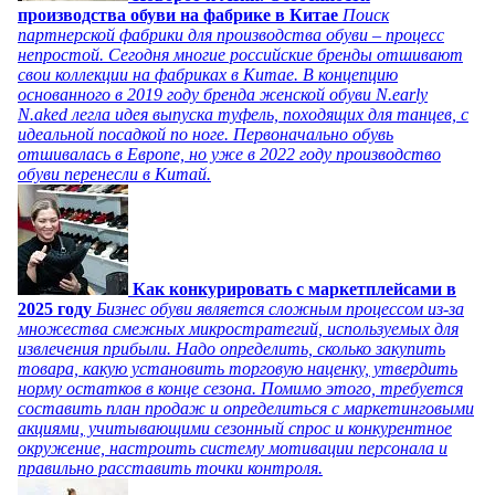
производства обуви на фабрике в Китае
Поиск
партнерской фабрики для производства обуви – процесс
непростой. Сегодня многие российские бренды отшивают
свои коллекции на фабриках в Китае. В концепцию
основанного в 2019 году бренда женской обуви N.early
N.aked легла идея выпуска туфель, походящих для танцев, с
идеальной посадкой по ноге. Первоначально обувь
отшивалась в Европе, но уже в 2022 году производство
обуви перенесли в Китай.
Как конкурировать с маркетплейсами в
2025 году
Бизнес обуви является сложным процессом из-за
множества смежных микростратегий, используемых для
извлечения прибыли. Надо определить, сколько закупить
товара, какую установить торговую наценку, утвердить
норму остатков в конце сезона. Помимо этого, требуется
составить план продаж и определиться с маркетинговыми
акциями, учитывающими сезонный спрос и конкурентное
окружение, настроить систему мотивации персонала и
правильно расставить точки контроля.