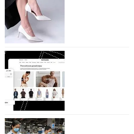
На участие в седьмой Московской неделе моды,
которая пройдет в российской столице с 26 сентября
по 1 октября, уже подано 1047 заявок. Примерно
половину из них (494) прислали дизайнеры,
коллекции которых не были представлены в…
07.08.2026
543
BALLINA представит свои новинки на Euro
Shoes
Компания BALLINA Guangzhou Lihuang Footwear
Co., Ltd., основанная в 2011 году и расположенная в
Гуанчжоу, столице моды Китая, является
профессиональной обувной компанией,
объединяющей разработку, производство и…
07.08.2026
396
На платформе Lamoda - новый раздел и
условия продвижения локальных