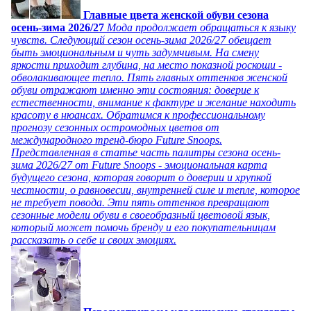
Главные цвета женской обуви сезона
осень-зима 2026/27
Мода продолжает обращаться к языку
чувств. Следующий сезон осень-зима 2026/27 обещает
быть эмоциональным и чуть задумчивым. На смену
яркости приходит глубина, на место показной роскоши -
обволакивающее тепло. Пять главных оттенков женской
обуви отражают именно эти состояния: доверие к
естественности, внимание к фактуре и желание находить
красоту в нюансах. Обратимся к профессиональному
прогнозу сезонных остромодных цветов от
международного тренд-бюро Future Snoops.
Представленная в статье часть палитры сезона осень-
зима 2026/27 от Future Snoops - эмоциональная карта
будущего сезона, которая говорит о доверии и хрупкой
честности, о равновесии, внутренней силе и тепле, которое
не требует повода. Эти пять оттенков превращают
сезонные модели обуви в своеобразный цветовой язык,
который может помочь бренду и его покупательницам
рассказать о себе и своих эмоциях.