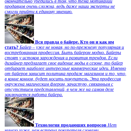
окончательно убедились в том, что тема мотивации
продавцов очень сложна, ведь даже наши эксперты не
смогли прийти к единому мнению.
Вся правда о байере. Кто он и как им
стать?
Байер – уже не новая, но по-прежнему популярная и
востребованная профессия. Быть байером модно. Байеры
стоят у истоков зарождения и развития трендов. Если
дизайнер предлагает свое видение моды в сезоне, то байер
отбирает наиболее интересные коммерческие идеи. Именно
от байеров зависит политика продаж магазинов и то, что,
в конце концов, будет носить покупатель. Эта профессия
окружена магическим флером, зачастую, связанным с
отсутствием представлений, в чем же на самом деле
заключается работа байера.
Технология продающих вопросов
Нет
ничего хуже, чем встреча покупателя словами