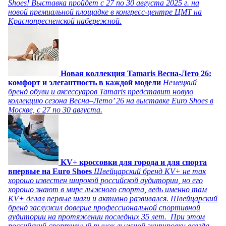
Shoes! Выставка пройдет c 27 по 30 августа 2025 г. на
новой премиальной площадке в конгресс-центре ЦМТ на
Краснопресненской набережной.
Новая коллекция Tamaris Весна-Лето 26:
комфорт и элегантность в каждой модели
Немецкий
бренд обуви и аксессуаров Tamaris представит новую
коллекцию сезона Весна–Лето’ 26 на выставке Euro Shoes в
Москве, с 27 по 30 августа.
KV+ кроссовки для города и для спорта
впервые на Euro Shoes
Швейцарский бренд KV+ не так
хорошо известен широкой российской аудитории, но его
хорошо знают в мире лыжного спорта, ведь именно там
KV+ делал первые шаги и активно развивался. Швейцарский
бренд заслужил доверие профессиональной спортивной
аудитории на протяжении последних 35 лет. При этом
российский спортивный рынок лыжной экипировки всегда