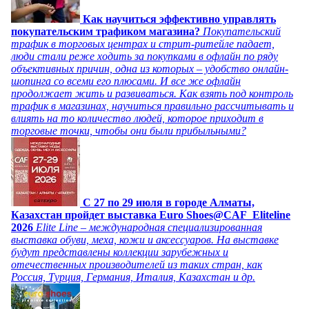
Как научиться эффективно управлять
покупательским трафиком магазина?
Покупательский
трафик в торговых центрах и стрит-ритейле падает,
люди стали реже ходить за покупками в офлайн по ряду
объективных причин, одна из которых – удобство онлайн-
шопинга со всеми его плюсами. И все же офлайн
продолжает жить и развиваться. Как взять под контроль
трафик в магазинах, научиться правильно рассчитывать и
влиять на то количество людей, которое приходит в
торговые точки, чтобы они были прибыльными?
C 27 по 29 июля в городе Алматы,
Казахстан пройдет выставка Euro Shoes@CAF_Eliteline
2026
Elite Line – международная специализированная
выставка обуви, меха, кожи и аксессуаров. На выставке
будут представлены коллекции зарубежных и
отечественных производителей из таких стран, как
Россия, Турция, Германия, Италия, Казахстан и др.