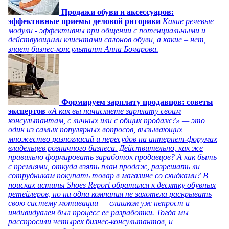
Продажи обуви и аксессуаров:
эффективные приемы деловой риторики
Какие речевые
модули - эффективны при общении с потенциальными и
действующими клиентами салонов обуви, а какие – нет,
знает бизнес-консультант Анна Бочарова.
Формируем зарплату продавцов: советы
экспертов
«А как вы начисляете зарплату своим
консультантам, с личных или с общих продаж?» — это
один из самых популярных вопросов, вызывающих
множество разногласий и пересудов на интернет-форумах
владельцев розничного бизнеса. Действительно, как же
правильно формировать заработок продавцов? А как быть
с премиями, откуда взять план продаж, разрешать ли
сотрудникам покупать товар в магазине со скидками? В
поисках истины Shoes Report обратился к десятку обувных
ретейлеров, но ни одна компания не захотела раскрывать
свою систему мотивации — слишком уж непрост и
индивидуален был процесс ее разработки. Тогда мы
расспросили четырех бизнес-консультантов, и