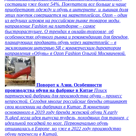
составила уже более 54%. Покупатели все больше и чаще
приобретают одежду и обувь в интернете, и львиная доля
этих покупок совершается на маркетплейсах. Ozon – один
из ведущих игроков на российском рынке товаров моды,
направление Fashion на платформе – самое
быстрорастущее. О трендах в онлайн-торговле, об
особенностях обувного рынка и рекомендациях для брендов,
планирующих продавать обувь через маркетплейс – в
эксклюзивном интервью SR с коммерческим директором
направления «Обувь» в Ozon Fashion Ольгой Москвичевой.
Поворот к Азии. Особенности
производства обуви на фабрике в Китае
Поиск
партнерской фабрики для производства обуви – процесс
непростой. Сегодня многие российские бренды отшивают
свои коллекции на фабриках в Китае. В концепцию
основанного в 2019 году бренда женской обуви N.early
N.aked легла идея выпуска туфель, походящих для танцев, с
идеальной посадкой по ноге. Первоначально обувь
отшивалась в Европе, но уже в 2022 году производство
обуви перенесли в Китай.