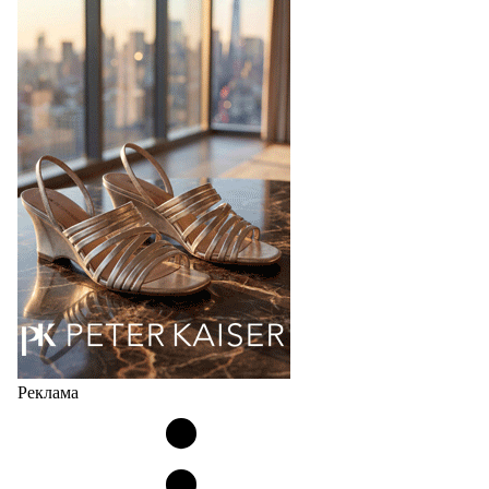
Bubble
Популярный силуэт бренда,1999 года выпуска,
соответствует сегодняшнему тренду на
сникерины (гибридный вариант балеток и
кроссовок обтекаемой формы и с тонкой подошвой).
Но в модели Miu Miu Bubble присутствует еще и…
05.08.2026
2406
Реклама