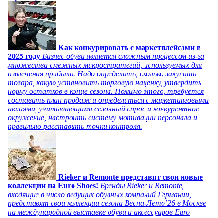
Как конкурировать с маркетплейсами в
2025 году
Бизнес обуви является сложным процессом из-за
множества смежных микростратегий, используемых для
извлечения прибыли. Надо определить, сколько закупить
товара, какую установить торговую наценку, утвердить
норму остатков в конце сезона. Помимо этого, требуется
составить план продаж и определиться с маркетинговыми
акциями, учитывающими сезонный спрос и конкурентное
окружение, настроить систему мотивации персонала и
правильно расставить точки контроля.
Rieker и Remonte представят свои новые
коллекции на Euro Shoes!
Бренды Rieker и Remonte,
входящие в число ведущих обувных компаний Германии,
представят свои коллекции сезона Весна-Лето’26 в Москве
на международной выставке обуви и аксессуаров Euro