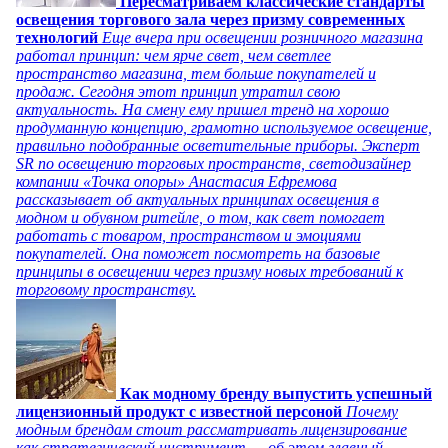
Пересматриваем классические стандарты
освещения торгового зала через призму современных
технологий
Еще вчера при освещении розничного магазина
работал принцип: чем ярче свет, чем светлее
пространство магазина, тем больше покупателей и
продаж. Сегодня этот принцип утратил свою
актуальность. На смену ему пришел тренд на хорошо
продуманную концепцию, грамотно используемое освещение,
правильно подобранные осветительные приборы. Эксперт
SR по освещению торговых пространств, светодизайнер
компании «Точка опоры» Анастасия Ефремова
рассказывает об актуальных принципах освещения в
модном и обувном ритейле, о том, как свет помогает
работать с товаром, пространством и эмоциями
покупателей. Она поможет посмотреть на базовые
принципы в освещении через призму новых требований к
торговому пространству.
Как модному бренду выпустить успешный
лицензионный продукт с известной персоной
Почему
модным брендам стоит рассматривать лицензирование
как стратегический инструмент — об этом главный