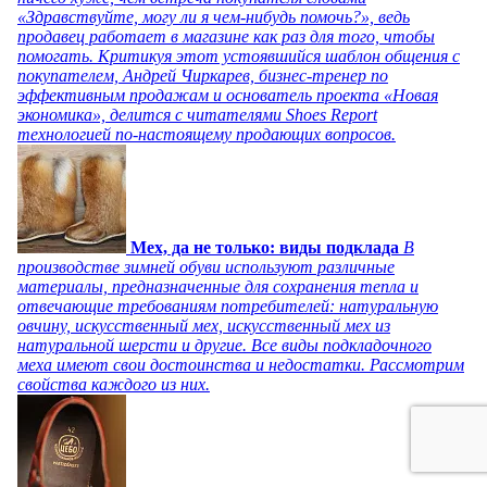
«Здравствуйте, могу ли я чем-нибудь помочь?», ведь
продавец работает в магазине как раз для того, чтобы
помогать. Критикуя этот устоявшийся шаблон общения с
покупателем, Андрей Чиркарев, бизнес-тренер по
эффективным продажам и основатель проекта «Новая
экономика», делится с читателями Shoes Report
технологией по-настоящему продающих вопросов.
Мех, да не только: виды подклада
В
производстве зимней обуви используют различные
материалы, предназначенные для сохранения тепла и
отвечающие требованиям потребителей: натуральную
овчину, искусственный мех, искусственный мех из
натуральной шерсти и другие. Все виды подкладочного
меха имеют свои достоинства и недостатки. Рассмотрим
свойства каждого из них.