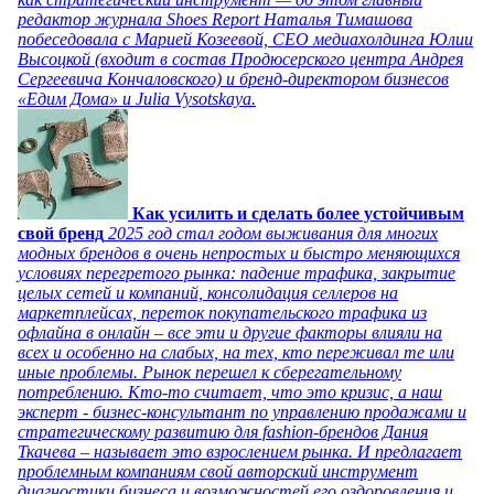
редактор журнала Shoes Report Наталья Тимашова
побеседовала с Марией Козеевой, СЕО медиахолдинга Юлии
Высоцкой (входит в состав Продюсерского центра Андрея
Сергеевича Кончаловского) и бренд-директором бизнесов
«Едим Дома» и Julia Vysotskaya.
Как усилить и сделать более устойчивым
свой бренд
2025 год стал годом выживания для многих
модных брендов в очень непростых и быстро меняющихся
условиях перегретого рынка: падение трафика, закрытие
целых сетей и компаний, консолидация селлеров на
маркетплейсах, переток покупательского трафика из
офлайна в онлайн – все эти и другие факторы влияли на
всех и особенно на слабых, на тех, кто переживал те или
иные проблемы. Рынок перешел к сберегательному
потреблению. Кто-то считает, что это кризис, а наш
эксперт - бизнес-консультант по управлению продажами и
стратегическому развитию для fashion-брендов Дания
Ткачева – называет это взрослением рынка. И предлагает
проблемным компаниям свой авторский инструмент
диагностики бизнеса и возможностей его оздоровления и