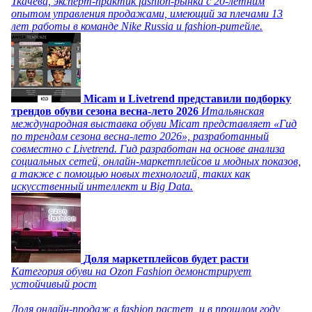
Ткачева, эксперт-практик fashion-рынка с 20-летним
опытом управления продажами, имеющий за плечами 13
лет работы в команде Nike Russia и fashion-ритейле.
Micam и Livetrend представили подборку
трендов обуви сезона весна-лето 2026
Итальянская
международная выставка обуви Micam представляет «Гид
по трендам сезона весна-лето 2026», разработанный
совместно с Livetrend. Гид разработан на основе анализа
социальных сетей, онлайн-маркетплейсов и модных показов,
а также с помощью новых технологий, таких как
искусственный интеллект и Big Data.
Доля маркетплейсов будет расти
Категория обуви на Ozon Fashion демонстрирует
устойчивый рост
Доля онлайн-продаж в fashion растет, и в прошлом году