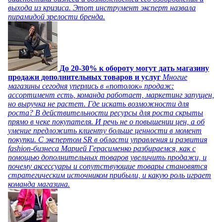
выхода из кризиса. Этот инструмент эксперт назвала
пирамидой зрелости бренда.
До 20-30% к обороту могут дать магазину
продажи дополнительных товаров и услуг
Многие
магазины сегодня уперлись в «потолок» продаж:
ассортимент есть, команда работает, маркетинг запущен,
но выручка не растет. Где искать возможности для
роста? В действительности ресурсы для роста скрыты
прямо в чеке покупателя. И речь не о повышении цен, а об
умение предложить клиенту больше ценности в момент
покупки. С экспертом SR в области управления и развития
fashion-бизнеса Марией Герасименко разбираемся, как с
помощью дополнительных товаров увеличить продажи, и
почему аксессуары и сопутствующие товары становятся
стратегическим источником прибыли, и какую роль играет
команда магазина.