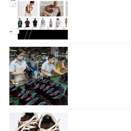
Гуанчжоу, столице моды Китая, является профессиона
разработку, производство и…
07.08.2026
483
На платформе Lamoda - новый раздел и усл
дизайнерских марок
Российский маркетплейс Lamoda решил обновить разде
марок одежды, обуви и аксессуаров. Бренды также по
06.08.2026
649
Объем мирового производства обуви в 2025 г
В 2025 году мировое производство обуви практически н