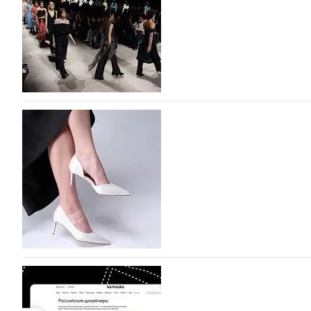
На участие в Московской неделе моды подано
На участие в седьмой Московской неделе моды, которая
октября, уже подано 1047 заявок. Примерно половину и
которых не были представлены в…
07.08.2026
623
BALLINA представит свои новинки на Euro Sh
Компания BALLINA Guangzhou Lihuang Footwear Co., Ltd