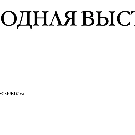
2W5zFJRB7Va