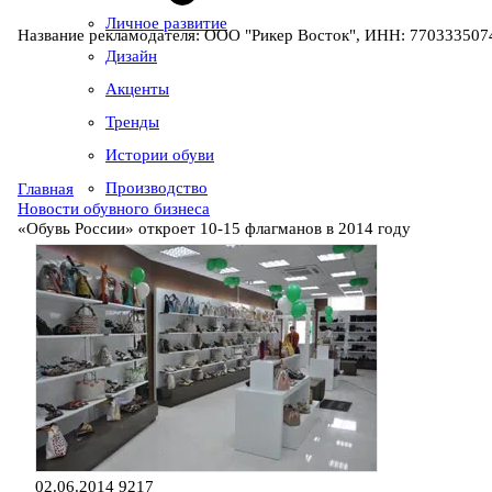
Личное развитие
Название рекламодателя: ООО "Рикер Восток", ИНН: 7703335074
Дизайн
Акценты
Тренды
Истории обуви
Производство
Главная
Новости обувного бизнеса
«Обувь России» откроет 10-15 флагманов в 2014 году
02.06.2014
9217