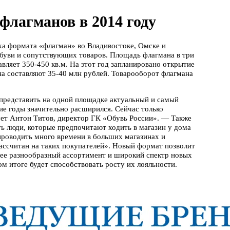
 флагманов в 2014 году
ika формата «флагман» во Владивостоке, Омске и
буви и сопутствующих товаров. Площадь флагмана в три
авляет 350-450 кв.м. На этот год запланировано открытие
на составляют 35-40 млн рублей. Товарооборот флагмана
 представить на одной площадке актуальный и самый
ние годы значительно расширился. Сейчас только
ет Антон Титов, директор ГК «Обувь России». — Также
ь люди, которые предпочитают ходить в магазин у дома
проводить много времени в больших магазинах и
ассчитан на таких покупателей». Новый формат позволит
лее разнообразный ассортимент и широкий спектр новых
ом итоге будет способствовать росту их лояльности.