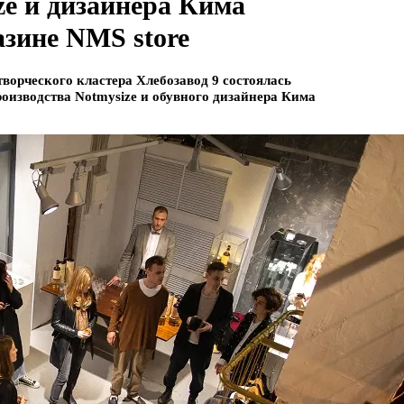
e и дизайнера Кима
зине NMS store
творческого кластера Хлебозавод 9 состоялась
оизводства Notmysize и обувного дизайнера Кима