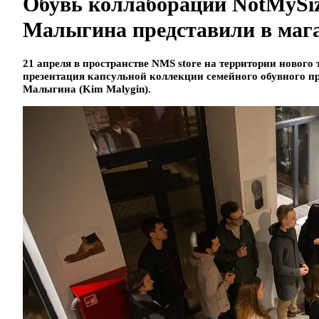
Обувь коллаборации NotMySiz
Малыгина представили в мага
21 апреля в пространстве NMS store на территории нового 
презентация капсульной коллекции семейного обувного пр
Малыгина (Kim Malygin).