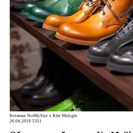
Ботинки NotMySize х Kim Malygin
26.04.2018
5351