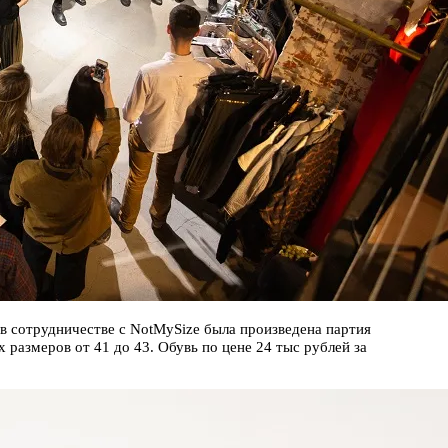
в сотрудничестве с NotMySize была произведена партия
 размеров от 41 до 43. Обувь по цене 24 тыс рублей за