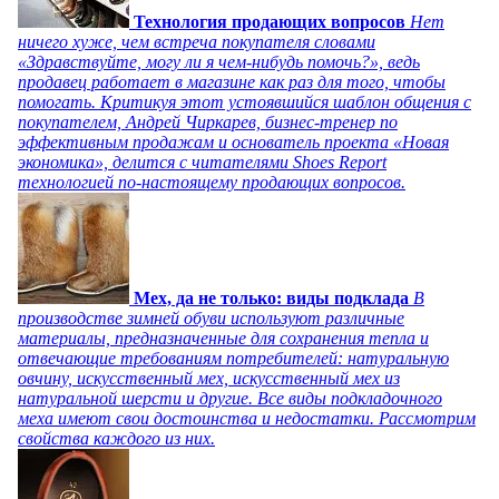
Технология продающих вопросов
Нет
ничего хуже, чем встреча покупателя словами
«Здравствуйте, могу ли я чем-нибудь помочь?», ведь
продавец работает в магазине как раз для того, чтобы
помогать. Критикуя этот устоявшийся шаблон общения с
покупателем, Андрей Чиркарев, бизнес-тренер по
эффективным продажам и основатель проекта «Новая
экономика», делится с читателями Shoes Report
технологией по-настоящему продающих вопросов.
Мех, да не только: виды подклада
В
производстве зимней обуви используют различные
материалы, предназначенные для сохранения тепла и
отвечающие требованиям потребителей: натуральную
овчину, искусственный мех, искусственный мех из
натуральной шерсти и другие. Все виды подкладочного
меха имеют свои достоинства и недостатки. Рассмотрим
свойства каждого из них.