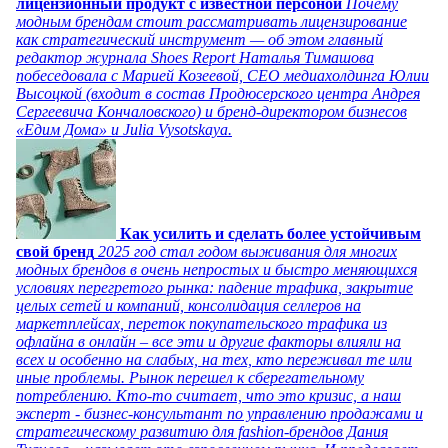
лицензионный продукт с известной персоной
Почему
модным брендам стоит рассматривать лицензирование
как стратегический инструмент — об этом главный
редактор журнала Shoes Report Наталья Тимашова
побеседовала с Марией Козеевой, СЕО медиахолдинга Юлии
Высоцкой (входит в состав Продюсерского центра Андрея
Сергеевича Кончаловского) и бренд-директором бизнесов
«Едим Дома» и Julia Vysotskaya.
Как усилить и сделать более устойчивым
свой бренд
2025 год стал годом выживания для многих
модных брендов в очень непростых и быстро меняющихся
условиях перегретого рынка: падение трафика, закрытие
целых сетей и компаний, консолидация селлеров на
маркетплейсах, переток покупательского трафика из
офлайна в онлайн – все эти и другие факторы влияли на
всех и особенно на слабых, на тех, кто переживал те или
иные проблемы. Рынок перешел к сберегательному
потреблению. Кто-то считает, что это кризис, а наш
эксперт - бизнес-консультант по управлению продажами и
стратегическому развитию для fashion-брендов Дания