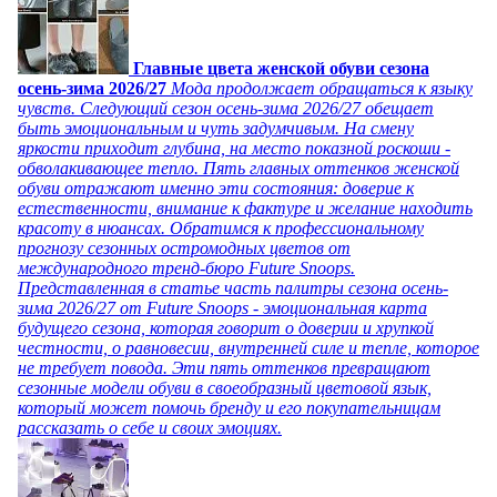
Главные цвета женской обуви сезона
осень-зима 2026/27
Мода продолжает обращаться к языку
чувств. Следующий сезон осень-зима 2026/27 обещает
быть эмоциональным и чуть задумчивым. На смену
яркости приходит глубина, на место показной роскоши -
обволакивающее тепло. Пять главных оттенков женской
обуви отражают именно эти состояния: доверие к
естественности, внимание к фактуре и желание находить
красоту в нюансах. Обратимся к профессиональному
прогнозу сезонных остромодных цветов от
международного тренд-бюро Future Snoops.
Представленная в статье часть палитры сезона осень-
зима 2026/27 от Future Snoops - эмоциональная карта
будущего сезона, которая говорит о доверии и хрупкой
честности, о равновесии, внутренней силе и тепле, которое
не требует повода. Эти пять оттенков превращают
сезонные модели обуви в своеобразный цветовой язык,
который может помочь бренду и его покупательницам
рассказать о себе и своих эмоциях.