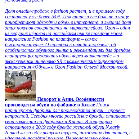
Доля онлайн-продаж в fashion растет, и в прошлом году
составила уже более 54%. Покупатели все больше и чаще
приобретают одежду и обувь в интернете, и львиная доля
этих покупок совершается на маркетплейсах. Ozon – один
из ведущих игроков на российском рынке товаров моды,
направление Fashion на платформе – самое
быстрорастущее. О трендах в онлайн-торговле, об
особенностях обувного рынка и рекомендациях для брендов,
планирующих продавать обувь через маркетплейс – в
эксклюзивном интервью SR с коммерческим директором
направления «Обувь» в Ozon Fashion Ольгой Москвичевой.
Поворот к Азии. Особенности
производства обуви на фабрике в Китае
Поиск
партнерской фабрики для производства обуви – процесс
непростой. Сегодня многие российские бренды отшивают
свои коллекции на фабриках в Китае. В концепцию
основанного в 2019 году бренда женской обуви N.early
N.aked легла идея выпуска туфель, походящих для танцев, с
идеальной посадкой по ноге. Первоначально обувь