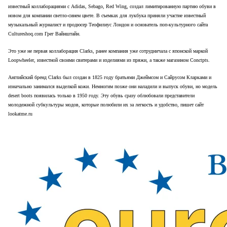
известный коллаборациями с Adidas, Sebago, Red Wing, создал лимитированную партию обуви в
новом для компании светло-синем цвете. В съемках для лукбука приняли участие известный
музыкальный журналист и продюсер Теофилиус Лондон и основатель поп-культурного сайта
Сultureshoq.com Грег Вайнштайн.
Это уже не первая коллаборация Clarks, ранее компания уже сотрудничала с японской маркой
Loopwheeler, известной своими свитерами и изделиями из пряжи, а также магазином Conctpts.
Английский бренд Clarks был создан в 1825 году братьями Джеймсом и Сайрусом Кларками и
изначально занимался выделкой кожи. Немногим позже они наладили и выпуск обуви, но модель
desert boots появилась только в 1950 году. Эту обувь сразу облюбовали представители
молодежной субкультуры модов, которые полюбили их за легкость и удобство, пишет сайт
lookatme.ru