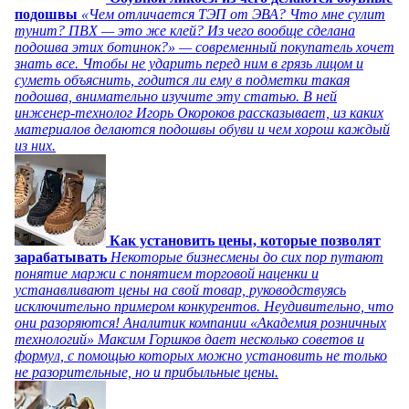
подошвы
«Чем отличается ТЭП от ЭВА? Что мне сулит
тунит? ПВХ — это же клей? Из чего вообще сделана
подошва этих ботинок?» — современный покупатель хочет
знать все. Чтобы не ударить перед ним в грязь лицом и
суметь объяснить, годится ли ему в подметки такая
подошва, внимательно изучите эту статью. В ней
инженер-технолог Игорь Окороков рассказывает, из каких
материалов делаются подошвы обуви и чем хорош каждый
из них.
Как установить цены, которые позволят
зарабатывать
Некоторые бизнесмены до сих пор путают
понятие маржи с понятием торговой наценки и
устанавливают цены на свой товар, руководствуясь
исключительно примером конкурентов. Неудивительно, что
они разоряются! Аналитик компании «Академия розничных
технологий» Максим Горшков дает несколько советов и
формул, с помощью которых можно установить не только
не разорительные, но и прибыльные цены.