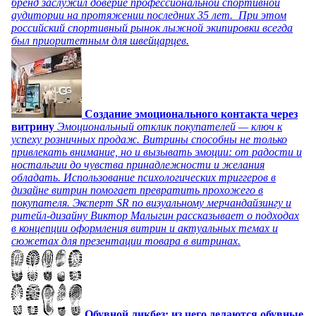
бренд заслужил доверие профессиональной спортивной
аудитории на протяжении последних 35 лет. При этом
российский спортивный рынок лыжной экипировки всегда
был приоритетным для швейцарцев.
Создание эмоционального контакта через
витрину
Эмоциональный отклик покупателей — ключ к
успеху розничных продаж. Витрины способны не только
привлекать внимание, но и вызывать эмоции: от радости и
ностальгии до чувства принадлежности и желания
обладать. Использование психологических триггеров в
дизайне витрин помогает превратить прохожего в
покупателя. Эксперт SR по визуальному мерчандайзингу и
ритейл-дизайну Виктор Малыгин рассказывает о подходах
в концепции оформления витрин и актуальных темах и
сюжетах для презентации товара в витринах.
Обувной ликбез: из чего делаются обувные