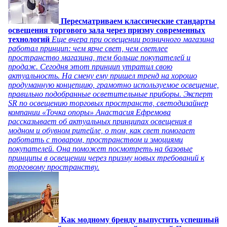
Пересматриваем классические стандарты
освещения торгового зала через призму современных
технологий
Еще вчера при освещении розничного магазина
работал принцип: чем ярче свет, чем светлее
пространство магазина, тем больше покупателей и
продаж. Сегодня этот принцип утратил свою
актуальность. На смену ему пришел тренд на хорошо
продуманную концепцию, грамотно используемое освещение,
правильно подобранные осветительные приборы. Эксперт
SR по освещению торговых пространств, светодизайнер
компании «Точка опоры» Анастасия Ефремова
рассказывает об актуальных принципах освещения в
модном и обувном ритейле, о том, как свет помогает
работать с товаром, пространством и эмоциями
покупателей. Она поможет посмотреть на базовые
принципы в освещении через призму новых требований к
торговому пространству.
Как модному бренду выпустить успешный