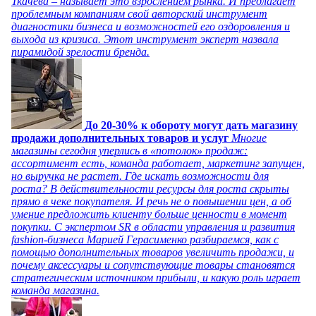
Ткачева – называет это взрослением рынка. И предлагает
проблемным компаниям свой авторский инструмент
диагностики бизнеса и возможностей его оздоровления и
выхода из кризиса. Этот инструмент эксперт назвала
пирамидой зрелости бренда.
До 20-30% к обороту могут дать магазину
продажи дополнительных товаров и услуг
Многие
магазины сегодня уперлись в «потолок» продаж:
ассортимент есть, команда работает, маркетинг запущен,
но выручка не растет. Где искать возможности для
роста? В действительности ресурсы для роста скрыты
прямо в чеке покупателя. И речь не о повышении цен, а об
умение предложить клиенту больше ценности в момент
покупки. С экспертом SR в области управления и развития
fashion-бизнеса Марией Герасименко разбираемся, как с
помощью дополнительных товаров увеличить продажи, и
почему аксессуары и сопутствующие товары становятся
стратегическим источником прибыли, и какую роль играет
команда магазина.