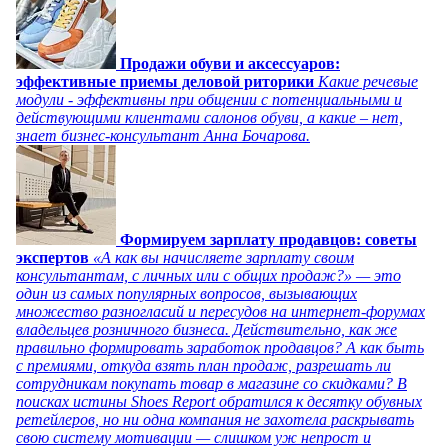
Продажи обуви и аксессуаров:
эффективные приемы деловой риторики
Какие речевые
модули - эффективны при общении с потенциальными и
действующими клиентами салонов обуви, а какие – нет,
знает бизнес-консультант Анна Бочарова.
Формируем зарплату продавцов: советы
экспертов
«А как вы начисляете зарплату своим
консультантам, с личных или с общих продаж?» — это
один из самых популярных вопросов, вызывающих
множество разногласий и пересудов на интернет-форумах
владельцев розничного бизнеса. Действительно, как же
правильно формировать заработок продавцов? А как быть
с премиями, откуда взять план продаж, разрешать ли
сотрудникам покупать товар в магазине со скидками? В
поисках истины Shoes Report обратился к десятку обувных
ретейлеров, но ни одна компания не захотела раскрывать
свою систему мотивации — слишком уж непрост и