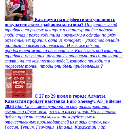
Как научиться эффективно управлять
покупательским трафиком магазина?
Покупательский
трафик в торговых центрах и стрит-ритейле падает,
люди стали реже ходить за покупками в офлайн по ряду
объективных причин, одна из которых – удобство онлайн-
шопинга со всеми его плюсами. И все же офлайн
продолжает жить и развиваться. Как взять под контроль
трафик в магазинах, научиться правильно рассчитывать и
влиять на то количество людей, которое приходит в
торговые точки, чтобы они были прибыльными?
C 27 по 29 июля в городе Алматы,
Казахстан пройдет выставка Euro Shoes@CAF_Eliteline
2026
Elite Line – международная специализированная
выставка обуви, меха, кожи и аксессуаров. На выставке
будут представлены коллекции зарубежных и
отечественных производителей из таких стран, как
Россия, Турция, Германия, Италия, Казахстан и др.