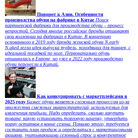
Поворот к Азии. Особенности
производства обуви на фабрике в Китае
Поиск
партнерской фабрики для производства обуви – процесс
непростой. Сегодня многие российские бренды отшивают
свои коллекции на фабриках в Китае. В концепцию
основанного в 2019 году бренда женской обуви N.early
N.aked легла идея выпуска туфель, походящих для танцев, с
идеальной посадкой по ноге. Первоначально обувь
отшивалась в Европе, но уже в 2022 году производство
обуви перенесли в Китай.
Как конкурировать с маркетплейсами в
2025 году
Бизнес обуви является сложным процессом из-за
множества смежных микростратегий, используемых для
извлечения прибыли. Надо определить, сколько закупить
товара, какую установить торговую наценку, утвердить
норму остатков в конце сезона. Помимо этого, требуется
составить план продаж и определиться с маркетинговыми
акциями, учитывающими сезонный спрос и конкурентное