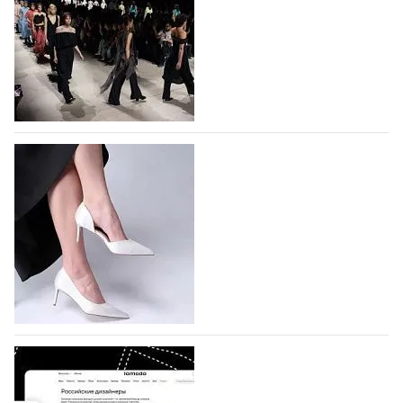
На участие в Московской неделе моды
подано 1047 заявок
На участие в седьмой Московской неделе моды,
которая пройдет в российской столице с 26 сентября
по 1 октября, уже подано 1047 заявок. Примерно
половину из них (494) прислали дизайнеры,
коллекции которых не были представлены в…
07.08.2026
765
BALLINA представит свои новинки на Euro
Shoes