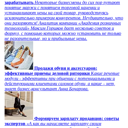
зарабатывать
Некоторые бизнесмены до сих пор путают
понятие маржи с понятием торговой наценки и
устанавливают цены на свой товар, руководствуясь
исключительно примером конкурентов. Неудивительно, что
они разоряются! Аналитик компании «Академия розничных
технологий» Максим Горшков дает несколько советов и
формул, с помощью которых можно установить не только
не разорительные, но и прибыльные цены.
Продажи обуви и аксессуаров:
эффективные приемы деловой риторики
Какие речевые
модули - эффективны при общении с потенциальными и
действующими клиентами салонов обуви, а какие – нет,
знает бизнес-консультант Анна Бочарова.
Формируем зарплату продавцов: советы
экспертов
«А как вы начисляете зарплату своим