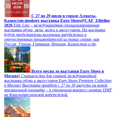
C 27 по 29 июля в городе Алматы,
Казахстан пройдет выставка Euro Shoes@CAF_Eliteline
2026
Elite Line – международная специализированная
выставка обуви, меха, кожи и аксессуаров. На выставке
будут представлены коллекции зарубежных и
отечественных производителей из таких стран, как
Россия, Турция, Германия, Италия, Казахстан и др.
Всего месяц до выставки Euro Shoes в
Москве!
Считаем дни для главной международной
выставки обуви и аксессуаров Euro Shoes Premiere Collection
в Москве! Выставка пройдет с 27 по 30 августа на новой
премиальной площадке – в столичном конгресс-центре ЦМТ
на Краснопресненской набережной.