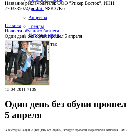
Название рекламодателя: ООО "Рикер Восток", ИНН:
7703335074, erid: LjN8K37Ko
Дизайн
Акценты
Главная
Тренды
Новости обувного бизнеса
Истории обуви
Один день без обуви прошел 5 апреля
Производство
13.04.2011
7109
Один день без обуви прошел
5 апреля
В ежегодной акции «Один день без обуви», которую проводит американская компания
TOM
’
S