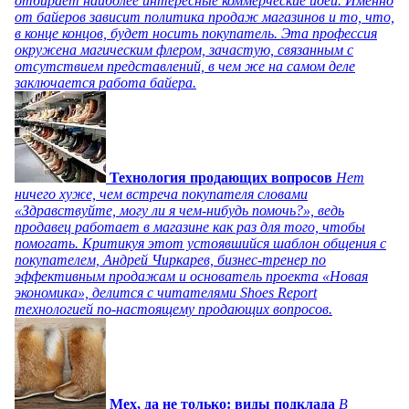
отбирает наиболее интересные коммерческие идеи. Именно
от байеров зависит политика продаж магазинов и то, что,
в конце концов, будет носить покупатель. Эта профессия
окружена магическим флером, зачастую, связанным с
отсутствием представлений, в чем же на самом деле
заключается работа байера.
Технология продающих вопросов
Нет
ничего хуже, чем встреча покупателя словами
«Здравствуйте, могу ли я чем-нибудь помочь?», ведь
продавец работает в магазине как раз для того, чтобы
помогать. Критикуя этот устоявшийся шаблон общения с
покупателем, Андрей Чиркарев, бизнес-тренер по
эффективным продажам и основатель проекта «Новая
экономика», делится с читателями Shoes Report
технологией по-настоящему продающих вопросов.
Мех, да не только: виды подклада
В