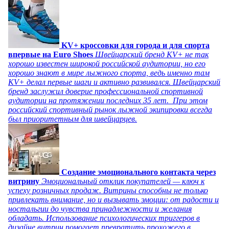
KV+ кроссовки для города и для спорта
впервые на Euro Shoes
Швейцарский бренд KV+ не так
хорошо известен широкой российской аудитории, но его
хорошо знают в мире лыжного спорта, ведь именно там
KV+ делал первые шаги и активно развивался. Швейцарский
бренд заслужил доверие профессиональной спортивной
аудитории на протяжении последних 35 лет. При этом
российский спортивный рынок лыжной экипировки всегда
был приоритетным для швейцарцев.
Создание эмоционального контакта через
витрину
Эмоциональный отклик покупателей — ключ к
успеху розничных продаж. Витрины способны не только
привлекать внимание, но и вызывать эмоции: от радости и
ностальгии до чувства принадлежности и желания
обладать. Использование психологических триггеров в
дизайне витрин помогает превратить прохожего в