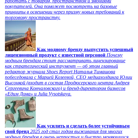
работать с товаром, пространством и эмоциями
покупателей. Она поможет посмотреть на базовые
принципы в освещении через призму новых требований к
торговому пространству.
Как модному бренду выпустить успешный
лицензионный продукт с известной персоной
Почему
модным брендам стоит рассматривать лицензирование
как стратегический инструмент — об этом главный
редактор журнала Shoes Report Наталья Тимашова
побеседовала с Марией Козеевой, СЕО медиахолдинга Юлии
Высоцкой (входит в состав Продюсерского центра Андрея
Сергеевича Кончаловского) и бренд-директором бизнесов
«Едим Дома» и Julia Vysotskaya.
Как усилить и сделать более устойчивым
свой бренд
2025 год стал годом выживания для многих
модных брендов в очень непростых и быстро меняющихся