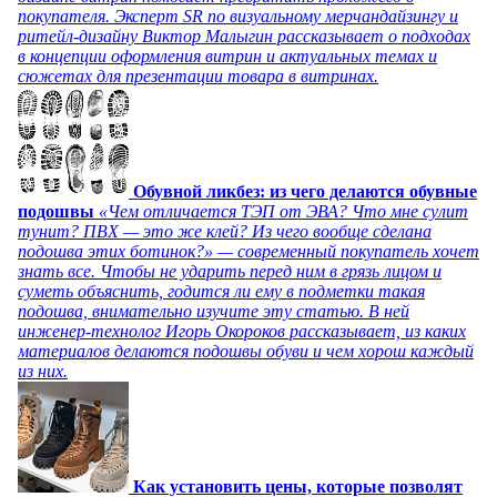
покупателя. Эксперт SR по визуальному мерчандайзингу и
ритейл-дизайну Виктор Малыгин рассказывает о подходах
в концепции оформления витрин и актуальных темах и
сюжетах для презентации товара в витринах.
Обувной ликбез: из чего делаются обувные
подошвы
«Чем отличается ТЭП от ЭВА? Что мне сулит
тунит? ПВХ — это же клей? Из чего вообще сделана
подошва этих ботинок?» — современный покупатель хочет
знать все. Чтобы не ударить перед ним в грязь лицом и
суметь объяснить, годится ли ему в подметки такая
подошва, внимательно изучите эту статью. В ней
инженер-технолог Игорь Окороков рассказывает, из каких
материалов делаются подошвы обуви и чем хорош каждый
из них.
Как установить цены, которые позволят