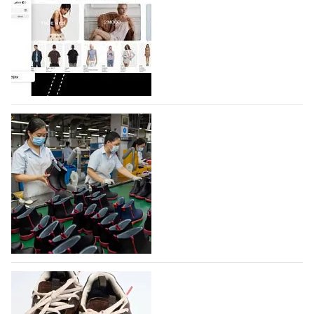
Компания BALLINA Guangzhou Lihuang Footwear
Co., Ltd., основанная в 2011 году и расположенная в
Гуанчжоу, столице моды Китая, является
профессиональной обувной компанией,
объединяющей разработку, производство и…
07.08.2026
635
На платформе Lamoda - новый раздел и
условия продвижения локальных
дизайнерских марок
Российский маркетплейс Lamoda решил обновить
раздел для продажи продукции локальных
дизайнерских марок одежды, обуви и аксессуаров.
Бренды также получат маркетинговую…
06.08.2026
815
Объем мирового производства обуви в
2025 году практически не увеличился