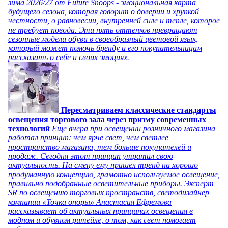
зима 2026/27 от Future Snoops - эмоциональная карта
будущего сезона, которая говорит о доверии и хрупкой
честности, о равновесии, внутренней силе и тепле, которое
не требует повода. Эти пять оттенков превращают
сезонные модели обуви в своеобразный цветовой язык,
который может помочь бренду и его покупательницам
рассказать о себе и своих эмоциях.
Пересматриваем классические стандарты
освещения торгового зала через призму современных
технологий
Еще вчера при освещении розничного магазина
работал принцип: чем ярче свет, чем светлее
пространство магазина, тем больше покупателей и
продаж. Сегодня этот принцип утратил свою
актуальность. На смену ему пришел тренд на хорошо
продуманную концепцию, грамотно используемое освещение,
правильно подобранные осветительные приборы. Эксперт
SR по освещению торговых пространств, светодизайнер
компании «Точка опоры» Анастасия Ефремова
рассказывает об актуальных принципах освещения в
модном и обувном ритейле, о том, как свет помогает