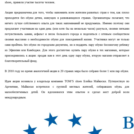
shoes
, приняли участие тысячи человек.
Акция предназначена для того, чтобы напомнить всем жителям развитых стран о том, как плохо
приходится без обуви детям, живущих в развивающихся странах. Организаторы полагают, что
ничего лучше собственного опыта для таких напоминаний не придумаешь. Именно поэтому они
предлагают участникам на один день (или хотя бы на несколько часов) разуться, своими пятками
почувствовать камни, асфальт и песок большого города и поделиться с сетевым сообществом
своими мыслями о необходимости обуви для повседневной жизни. Участники могут не только
сами пройтись без обуви по городским джунглям, но и подарить пару обуви босоногому ребенку
из Эфиопии или Камбоджи. Для этого достаточно купить пару обуви в тех магазинах, которые
присоединились к акции: продав вам в этот день одну пару обуви, вторую магазин отправляет в
благотворительный фонд.
В 2010 году во время аналогичной акции в 20 странах мира было собрано более 1 млн пар обуви.
Идея акции возникла у владельца компании
TOM
’
S
shoes
Блейка Майкоски. Путешествуя по
Аргентине, Майкоски встретился с группой местных жителей, собиравших обувь для
малообеспеченных детей. Он вдохновился этим опытом и сделал жест доброй воли
международным.