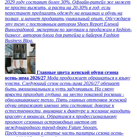
2029 году составит более 30%. Офлайн-ритейл же может
не просто выжить, а расти на 20-30% в год, если
перестанет предлагать одежду на вешалках и обувь на
полках, и начнет продавать уникальный опыт. Обсуждаем
эту тему с постоянным автором Shoes Report Еленой
Виноградовой, экспертом по закупкам и продажам в fashion-
бизнесе, автором блога для ритейла и байеров Fashion
Business Blog.
Главные цвета женской обуви сезона
осень-зима 2026/27
Мода продолжает обращаться к языку
чувств. Следующий сезон осень-зима 2026/27 обещает
быть эмоциональным и чуть задумчивым. На смену
яркости приходит глубина, на место показной роскоши -
обволакивающее тепло. Пять главных оттенков женской
обуви отражают именно эти состояния: доверие к
естественности, внимание к фактуре и желание находить
красоту в нюансах. Обратимся к профессиональному
прогнозу сезонных остромодных цветов от
международного тренд-бюро Future Snoops.
Представленная в статье часть палитры сезона осень-