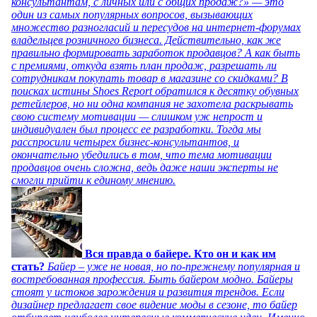
консультантам, с личных или с общих продаж?» — это
один из самых популярных вопросов, вызывающих
множество разногласий и пересудов на интернет-форумах
владельцев розничного бизнеса. Действительно, как же
правильно формировать заработок продавцов? А как быть
с премиями, откуда взять план продаж, разрешать ли
сотрудникам покупать товар в магазине со скидками? В
поисках истины Shoes Report обратился к десятку обувных
ретейлеров, но ни одна компания не захотела раскрывать
свою систему мотивации — слишком уж непрост и
индивидуален был процесс ее разработки. Тогда мы
расспросили четырех бизнес-консультантов, и
окончательно убедились в том, что тема мотивации
продавцов очень сложна, ведь даже наши эксперты не
смогли прийти к единому мнению.
Вся правда о байере. Кто он и как им
стать?
Байер – уже не новая, но по-прежнему популярная и
востребованная профессия. Быть байером модно. Байеры
стоят у истоков зарождения и развития трендов. Если
дизайнер предлагает свое видение моды в сезоне, то байер