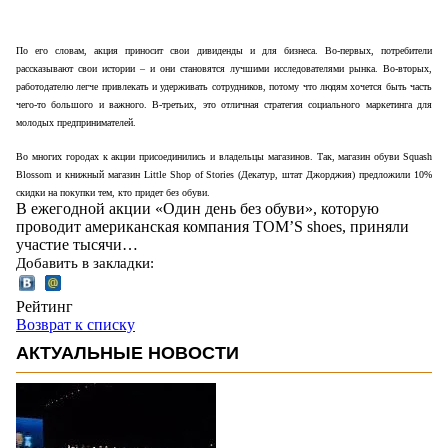
По его словам, акция приносит свои дивиденды и для бизнеса. Во-первых, потребители
рассказывают свои истории – и они становятся лучшими исследователями рынка. Во-вторых,
работодателю легче привлекать и удерживать сотрудников, потому что людям хочется быть часть
чего-то большого и важного. В-третьих, это отличная стратегия социального маркетинга для
молодых предпринимателей.
Во многих городах к акции присоединились и владельцы магазинов. Так, магазин обуви
Squash
Blossom
и книжный магазин
Little
Shop
of
Stories
(Декатур, штат Джорджия) предложили 10%
скидки на покупки тем, кто придет без обуви.
В ежегодной акции «Один день без обуви», которую
проводит американская компания TOM’S shoes, приняли
участие тысячи…
Добавить в закладки:
Рейтинг
Возврат к списку
АКТУАЛЬНЫЕ НОВОСТИ