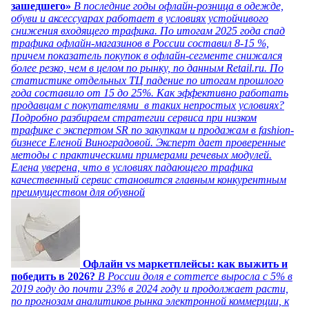
зашедшего»
В последние годы офлайн-розница в одежде,
обуви и аксессуарах работает в условиях устойчивого
снижения входящего трафика. По итогам 2025 года спад
трафика офлайн-магазинов в России составил 8-15 %,
причем показатель покупок в офлайн-сегменте снижался
более резко, чем в целом по рынку, по данным Retail.ru. По
статистике отдельных ТЦ падение по итогам прошлого
года составило от 15 до 25%. Как эффективно работать
продавцам с покупателями в таких непростых условиях?
Подробно разбираем стратегии сервиса при низком
трафике с экспертом SR по закупкам и продажам в fashion-
бизнесе Еленой Виноградовой. Эксперт дает проверенные
методы с практическими примерами речевых модулей.
Елена уверена, что в условиях падающего трафика
качественный сервис становится главным конкурентным
преимуществом для обувной
Офлайн vs маркетплейсы: как выжить и
победить в 2026?
В России доля e commerce выросла с 5% в
2019 году до почти 23% в 2024 году и продолжает расти,
по прогнозам аналитиков рынка электронной коммерции, к