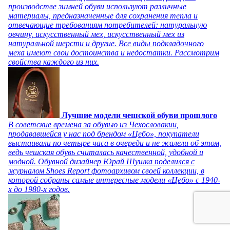
производстве зимней обуви используют различные
материалы, предназначенные для сохранения тепла и
отвечающие требованиям потребителей: натуральную
овчину, искусственный мех, искусственный мех из
натуральной шерсти и другие. Все виды подкладочного
меха имеют свои достоинства и недостатки. Рассмотрим
свойства каждого из них.
Лучшие модели чешской обуви прошлого
В советские времена за обувью из Чехословакии,
продававшейся у нас под брендом «Цебо», покупатели
выстаивали по четыре часа в очереди и не жалели об этом,
ведь чешская обувь считалась качественной, удобной и
модной. Обувной дизайнер Юрай Шушка поделился с
журналом Shoes Report фотоархивом своей коллекции, в
которой собраны самые интересные модели «Цебо» с 1940-
х до 1980-х годов.