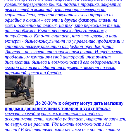
условиях перегретого рынка: падение трафика, закрытие
целых сетей и компаний, консолидация селлеров на
маркетплейсах, переток покупательского трафика из
офлайна в онлайн – все эти и другие факторы влияли на
всех и особенно на слабых, на тех, кто переживал те или
иные проблемы. Рынок перешел к сберегательному
потреблению. Кто-то считает, что это кризис, а наш
эксперт - бизнес-консультант по управлению продажами и
стратегическому развитию для fashion-брендов Дания
Ткачева – называет это взрослением рынка. И предлагает
проблемным компаниям свой авторский инструмент
диагностики бизнеса и возможностей его оздоровления и
выхода из кризиса. Этот инструмент эксперт назвала
пирамидой зрелости бренда.
До 20-30% к обороту могут дать магазину
продажи дополнительных товаров и услуг
Многие
магазины сегодня уперлись в «потолок» продаж:
ассортимент есть, команда работает, маркетинг запущен,
но выручка не растет. Где искать возможности для
роста? В действительности ресурсы для роста скрыты