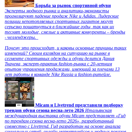
Борьба за рынок спортивной обуви
Эксперты модного рынка и аналитики-экономисты
прогнозируют падение продаж Nike и Adidas. Лидерские
позиции непотопляемых спортивных гигантов могут
серьезно пошатнуться в ближайшие годы, так как их
теснят молодые, смелые и активные конкуренты – бренды
- челленджеры.
Почему это происходит, и каковы основные причины таких
изменений? Своим взглядом на ситуацию на рынке в
сегменте спортивных одежды и обуви делится Дания
Ткачева, эксперт-практик fashion-рынка с 20-летним
опытом управления продажами, имеющий за плечами 13
лет работы в команде Nike Russia и fashion-ритейле.
Micam и Livetrend представили подборку
трендов обуви сезона весна-лето 2026
Итальянская
международная выставка обуви Micam представляет «Гид
по трендам сезона весна-лето 2026», разработанный
совместно с Livetrend. Гид разработан на основе анализа
социальных сетей, онлайн-маркетплейсов и модных показов,