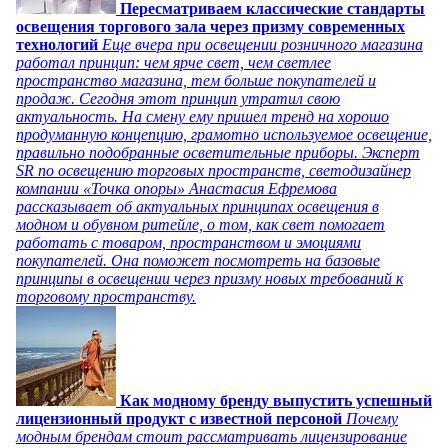
Пересматриваем классические стандарты
освещения торгового зала через призму современных
технологий
Еще вчера при освещении розничного магазина
работал принцип: чем ярче свет, чем светлее
пространство магазина, тем больше покупателей и
продаж. Сегодня этот принцип утратил свою
актуальность. На смену ему пришел тренд на хорошо
продуманную концепцию, грамотно используемое освещение,
правильно подобранные осветительные приборы. Эксперт
SR по освещению торговых пространств, светодизайнер
компании «Точка опоры» Анастасия Ефремова
рассказывает об актуальных принципах освещения в
модном и обувном ритейле, о том, как свет помогает
работать с товаром, пространством и эмоциями
покупателей. Она поможет посмотреть на базовые
принципы в освещении через призму новых требований к
торговому пространству.
Как модному бренду выпустить успешный
лицензионный продукт с известной персоной
Почему
модным брендам стоит рассматривать лицензирование