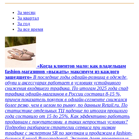
За месяц
За квартал
За год
За все время
«Когда клиентов мало: как владельцам
fashion-магазинов «выжать» максимум из каждого
зашедшего»
В последние годы офлайн-розница в одежде,
обуви и аксессуарах работает в условиях устойчивого
снижения входящего трафика. По итогам 2025 года спад
трафика офлайн-магазинов в России составил 8-15 %,
причем показатель покупок в офлайн-сегменте снижался
более резко, чем в целом по рынку, по данным Retail.ru. По
статистике отдельных ТЦ падение по итогам прошлого
года составило от 15 до 25%. Как эффективно работать
продавцам с покупателями в таких непростых условиях?
Подробно разбираем стратегии сервиса при низком
трафике с экспертом SR по закупкам и продажам в fashion-
бизнесе Еленой Виноградовой. Эксперт дает проверенные