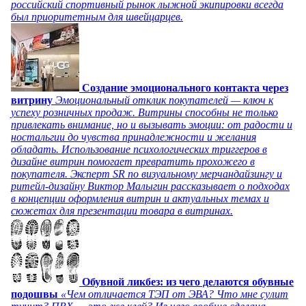
российский спортивный рынок лыжной экипировки всегда
был приоритетным для швейцарцев.
Создание эмоционального контакта через
витрину
Эмоциональный отклик покупателей — ключ к
успеху розничных продаж. Витрины способны не только
привлекать внимание, но и вызывать эмоции: от радости и
ностальгии до чувства принадлежности и желания
обладать. Использование психологических триггеров в
дизайне витрин помогает превратить прохожего в
покупателя. Эксперт SR по визуальному мерчандайзингу и
ритейл-дизайну Виктор Малыгин рассказывает о подходах
в концепции оформления витрин и актуальных темах и
сюжетах для презентации товара в витринах.
Обувной ликбез: из чего делаются обувные
подошвы
«Чем отличается ТЭП от ЭВА? Что мне сулит