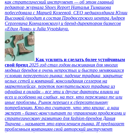
как стратегический инструмент — об этом главный
редактор журнала Shoes Report Наталья Тимашова
побеседовала с Марией Козеевой, СЕО медиахолдинга Юлии
Высоцкой (входит в состав Продюсерского центра Андрея
Сергеевича Кончаловского) и бренд-директором бизнесов
«Едим Дома» и Julia Vysotskaya.
Как усилить и сделать более устойчивым
свой бренд
2025 год стал годом выживания для многих
модных брендов в очень непростых и быстро меняющихся
условиях перегретого рынка: падение трафика, закрытие
целых сетей и компаний, консолидация селлеров на
маркетплейсах, переток покупательского трафика из
офлайна в онлайн – все эти и другие факторы влияли на
всех и особенно на слабых, на тех, кто переживал те или
иные проблемы. Рынок перешел к сберегательному
потреблению. Кто-то считает, что это кризис, а наш
эксперт - бизнес-консультант по управлению продажами и
стратегическому развитию для fashion-брендов Дания
Ткачева – называет это взрослением рынка. И предлагает
проблемным компаниям свой авторский инструмент