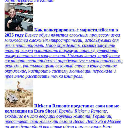
обуви перенесли в Китай.
Как конкурировать с маркетплейсами в
2025 году
Бизнес обуви является сложным процессом из-за
множества смежных микростратегий, используемых для
извлечения прибыли. Надо определить, сколько закупить
товара, какую установить торговую наценку, утвердить
норму остатков в конце сезона. Помимо этого, требуется
составить план продаж и определиться с маркетинговыми
акциями, учитывающими сезонный спрос и конкурентное
окружение, настроить систему мотивации персонала и
правильно расставить точки контроля.
Rieker и Remonte представят свои новые
коллекции на Euro Shoes!
Бренды Rieker и Remonte,
входящие в число ведущих обувных компаний Германии,
представят свои коллекции сезона Весна-Лето’26 в Москве
на международной выставке обуви и аксессуаров Euro