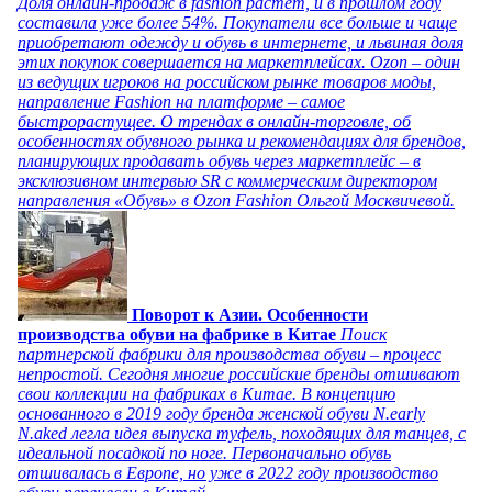
Доля онлайн-продаж в fashion растет, и в прошлом году
составила уже более 54%. Покупатели все больше и чаще
приобретают одежду и обувь в интернете, и львиная доля
этих покупок совершается на маркетплейсах. Ozon – один
из ведущих игроков на российском рынке товаров моды,
направление Fashion на платформе – самое
быстрорастущее. О трендах в онлайн-торговле, об
особенностях обувного рынка и рекомендациях для брендов,
планирующих продавать обувь через маркетплейс – в
эксклюзивном интервью SR с коммерческим директором
направления «Обувь» в Ozon Fashion Ольгой Москвичевой.
Поворот к Азии. Особенности
производства обуви на фабрике в Китае
Поиск
партнерской фабрики для производства обуви – процесс
непростой. Сегодня многие российские бренды отшивают
свои коллекции на фабриках в Китае. В концепцию
основанного в 2019 году бренда женской обуви N.early
N.aked легла идея выпуска туфель, походящих для танцев, с
идеальной посадкой по ноге. Первоначально обувь
отшивалась в Европе, но уже в 2022 году производство