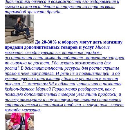
диагностики бизнеса и возможностей его оздоровления и
выхода из кризиса. Этот инструмент эксперт назвала
пирамидой зрелости бренда.
До 20-30% к обороту могут дать магазину
продажи дополнительных товаров и услуг
Многие
магазины сегодня уперлись в «потолок» продаж:
ассортимент есть, команда работает, маркетинг запущен,
но выручка не растет. Где искать возможности для
роста? В действительности ресурсы для роста скрыты
прямо в чеке покупателя. И речь не о повышении цен, а об
умение предложить клиенту больше ценности в момент
покупки. С экспертом SR в области управления и развития
fashion-бизнеса Марией Герасименко разбираемся, как с
помощью дополнительных товаров увеличить продажи, и
почему аксессуары и сопутствующие товары становятся
стратегическим источником прибыли, и какую роль играет
команда магазина.