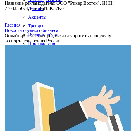
Название рекламодателя: ООО "Рикер Восток", ИНН:
7703335074, erid: LjN8K37Ko
Дизайн
Акценты
Главная
Тренды
Новости обувного бизнеса
Истории обуви
Онлайн-ретейлеры предложили упросить процедуру
экспорта товаров из России
Производство