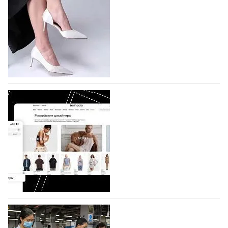
На участие в седьмой Московской неделе моды,
которая пройдет в российской столице с 26 сентября
по 1 октября, уже подано 1047 заявок. Примерно
половину из них (494) прислали дизайнеры,
коллекции которых не были представлены в…
07.08.2026
689
BALLINA представит свои новинки на Euro
Shoes
Компания BALLINA Guangzhou Lihuang Footwear
Co., Ltd., основанная в 2011 году и расположенная в
Гуанчжоу, столице моды Китая, является
профессиональной обувной компанией,
объединяющей разработку, производство и…
07.08.2026
551
На платформе Lamoda - новый раздел и
условия продвижения локальных