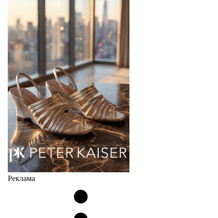
Bubble
Популярный силуэт бренда,1999 года выпуска,
соответствует сегодняшнему тренду на
сникерины (гибридный вариант балеток и
кроссовок обтекаемой формы и с тонкой подошвой).
Но в модели Miu Miu Bubble присутствует еще и…
05.08.2026
3248
Реклама