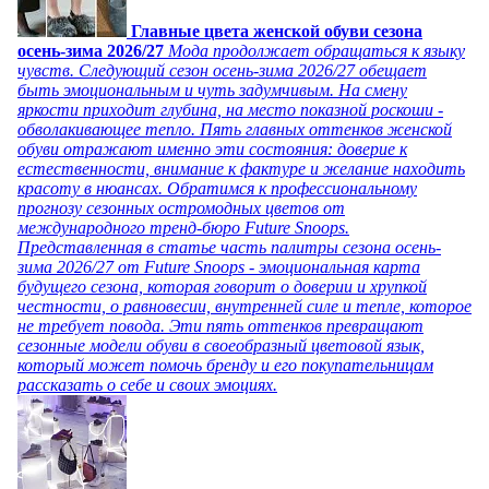
Главные цвета женской обуви сезона
осень-зима 2026/27
Мода продолжает обращаться к языку
чувств. Следующий сезон осень-зима 2026/27 обещает
быть эмоциональным и чуть задумчивым. На смену
яркости приходит глубина, на место показной роскоши -
обволакивающее тепло. Пять главных оттенков женской
обуви отражают именно эти состояния: доверие к
естественности, внимание к фактуре и желание находить
красоту в нюансах. Обратимся к профессиональному
прогнозу сезонных остромодных цветов от
международного тренд-бюро Future Snoops.
Представленная в статье часть палитры сезона осень-
зима 2026/27 от Future Snoops - эмоциональная карта
будущего сезона, которая говорит о доверии и хрупкой
честности, о равновесии, внутренней силе и тепле, которое
не требует повода. Эти пять оттенков превращают
сезонные модели обуви в своеобразный цветовой язык,
который может помочь бренду и его покупательницам
рассказать о себе и своих эмоциях.