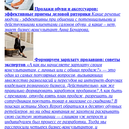
Продажи обуви и аксессуаров:
эффективные приемы деловой риторики
Какие речевые
модули - эффективны при общении с потенциальными и
действующими клиентами салонов обуви, а какие – нет,
знает бизнес-консультант Анна Бочарова.
Формируем зарплату продавцов: советы
экспертов
«А как вы начисляете зарплату своим
консультантам, с личных или с общих продаж?» — это
один из самых популярных вопросов, вызывающих
множество разногласий и пересудов на интернет-форумах
владельцев розничного бизнеса. Действительно, как же
правильно формировать заработок продавцов? А как быть
с премиями, откуда взять план продаж, разрешать ли
сотрудникам покупать товар в магазине со скидками? В
поисках истины Shoes Report обратился к десятку обувных
ретейлеров, но ни одна компания не захотела раскрывать
свою систему мотивации — слишком уж непрост и
индивидуален был процесс ее разработки. Тогда мы
расспросили четырех бизнес-консультантов, и