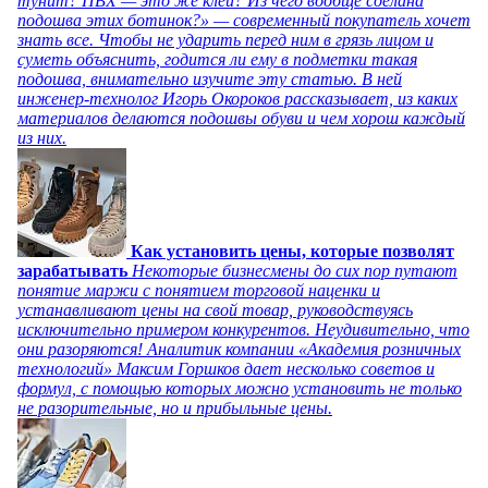
тунит? ПВХ — это же клей? Из чего вообще сделана
подошва этих ботинок?» — современный покупатель хочет
знать все. Чтобы не ударить перед ним в грязь лицом и
суметь объяснить, годится ли ему в подметки такая
подошва, внимательно изучите эту статью. В ней
инженер-технолог Игорь Окороков рассказывает, из каких
материалов делаются подошвы обуви и чем хорош каждый
из них.
Как установить цены, которые позволят
зарабатывать
Некоторые бизнесмены до сих пор путают
понятие маржи с понятием торговой наценки и
устанавливают цены на свой товар, руководствуясь
исключительно примером конкурентов. Неудивительно, что
они разоряются! Аналитик компании «Академия розничных
технологий» Максим Горшков дает несколько советов и
формул, с помощью которых можно установить не только
не разорительные, но и прибыльные цены.