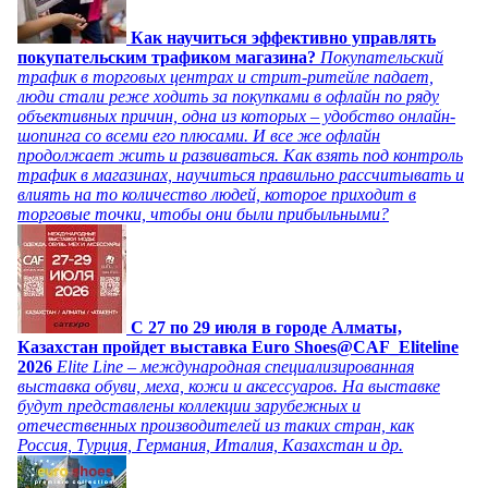
Как научиться эффективно управлять
покупательским трафиком магазина?
Покупательский
трафик в торговых центрах и стрит-ритейле падает,
люди стали реже ходить за покупками в офлайн по ряду
объективных причин, одна из которых – удобство онлайн-
шопинга со всеми его плюсами. И все же офлайн
продолжает жить и развиваться. Как взять под контроль
трафик в магазинах, научиться правильно рассчитывать и
влиять на то количество людей, которое приходит в
торговые точки, чтобы они были прибыльными?
C 27 по 29 июля в городе Алматы,
Казахстан пройдет выставка Euro Shoes@CAF_Eliteline
2026
Elite Line – международная специализированная
выставка обуви, меха, кожи и аксессуаров. На выставке
будут представлены коллекции зарубежных и
отечественных производителей из таких стран, как
Россия, Турция, Германия, Италия, Казахстан и др.