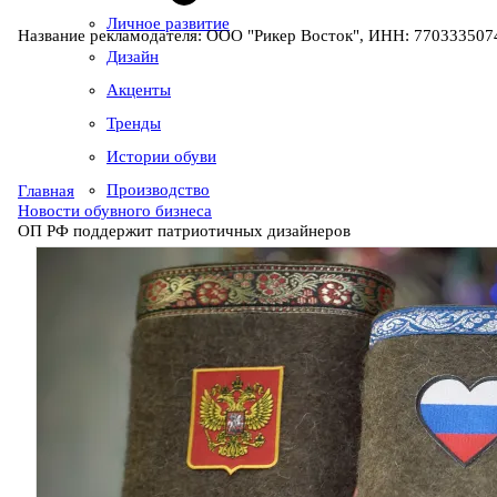
Личное развитие
Название рекламодателя: ООО "Рикер Восток", ИНН: 7703335074
Дизайн
Акценты
Тренды
Истории обуви
Производство
Главная
Новости обувного бизнеса
ОП РФ поддержит патриотичных дизайнеров