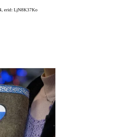
, erid: LjN8K37Ko