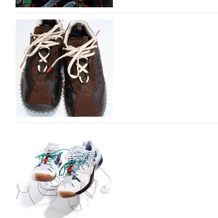
Объем мирового производства обуви в 2025 г
В 2025 году мировое производство обуви практически н
на 0,1% до 24,6 млрд пар, - данные опубликованы в а
2026», Португальской ассоциацией…
06.08.2026
113
Miu Miu в сезоне Осень-Зима 2026 перевыпуст
Популярный силуэт бренда,1999 года выпуска, соответ
сникерины (гибридный вариант балеток и кроссовок об
модели Miu Miu Bubble присутствует еще и…
05.08.2026
1488