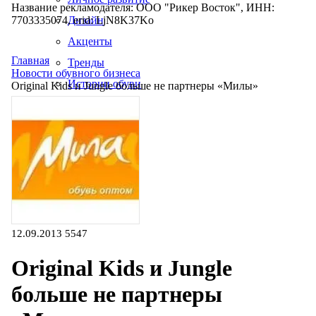
Название рекламодателя: ООО "Рикер Восток", ИНН:
7703335074, erid: LjN8K37Ko
Дизайн
Акценты
Главная
Тренды
Новости обувного бизнеса
Истории обуви
Original Kids и Jungle больше не партнеры «Милы»
Производство
12.09.2013
5547
Original Kids и Jungle
больше не партнеры