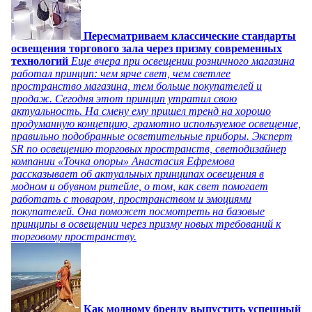
Пересматриваем классические стандарты
освещения торгового зала через призму современных
технологий
Еще вчера при освещении розничного магазина
работал принцип: чем ярче свет, чем светлее
пространство магазина, тем больше покупателей и
продаж. Сегодня этот принцип утратил свою
актуальность. На смену ему пришел тренд на хорошо
продуманную концепцию, грамотно используемое освещение,
правильно подобранные осветительные приборы. Эксперт
SR по освещению торговых пространств, светодизайнер
компании «Точка опоры» Анастасия Ефремова
рассказывает об актуальных принципах освещения в
модном и обувном ритейле, о том, как свет помогает
работать с товаром, пространством и эмоциями
покупателей. Она поможет посмотреть на базовые
принципы в освещении через призму новых требований к
торговому пространству.
Как модному бренду выпустить успешный