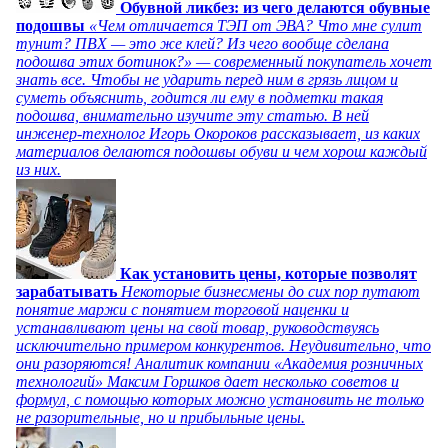
Обувной ликбез: из чего делаются обувные
подошвы
«Чем отличается ТЭП от ЭВА? Что мне сулит
тунит? ПВХ — это же клей? Из чего вообще сделана
подошва этих ботинок?» — современный покупатель хочет
знать все. Чтобы не ударить перед ним в грязь лицом и
суметь объяснить, годится ли ему в подметки такая
подошва, внимательно изучите эту статью. В ней
инженер-технолог Игорь Окороков рассказывает, из каких
материалов делаются подошвы обуви и чем хорош каждый
из них.
Как установить цены, которые позволят
зарабатывать
Некоторые бизнесмены до сих пор путают
понятие маржи с понятием торговой наценки и
устанавливают цены на свой товар, руководствуясь
исключительно примером конкурентов. Неудивительно, что
они разоряются! Аналитик компании «Академия розничных
технологий» Максим Горшков дает несколько советов и
формул, с помощью которых можно установить не только
не разорительные, но и прибыльные цены.