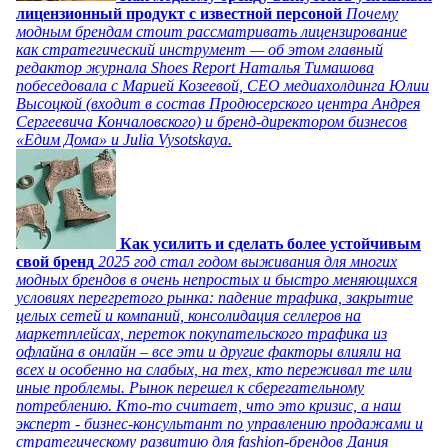
лицензионный продукт с известной персоной
Почему
модным брендам стоит рассматривать лицензирование
как стратегический инструмент — об этом главный
редактор журнала Shoes Report Наталья Тимашова
побеседовала с Марией Козеевой, СЕО медиахолдинга Юлии
Высоцкой (входит в состав Продюсерского центра Андрея
Сергеевича Кончаловского) и бренд-директором бизнесов
«Едим Дома» и Julia Vysotskaya.
Как усилить и сделать более устойчивым
свой бренд
2025 год стал годом выживания для многих
модных брендов в очень непростых и быстро меняющихся
условиях перегретого рынка: падение трафика, закрытие
целых сетей и компаний, консолидация селлеров на
маркетплейсах, переток покупательского трафика из
офлайна в онлайн – все эти и другие факторы влияли на
всех и особенно на слабых, на тех, кто переживал те или
иные проблемы. Рынок перешел к сберегательному
потреблению. Кто-то считает, что это кризис, а наш
эксперт - бизнес-консультант по управлению продажами и
стратегическому развитию для fashion-брендов Дания