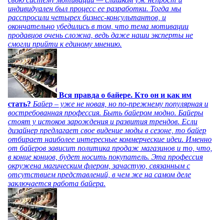
индивидуален был процесс ее разработки. Тогда мы
расспросили четырех бизнес-консультантов, и
окончательно убедились в том, что тема мотивации
продавцов очень сложна, ведь даже наши эксперты не
смогли прийти к единому мнению.
Вся правда о байере. Кто он и как им
стать?
Байер – уже не новая, но по-прежнему популярная и
востребованная профессия. Быть байером модно. Байеры
стоят у истоков зарождения и развития трендов. Если
дизайнер предлагает свое видение моды в сезоне, то байер
отбирает наиболее интересные коммерческие идеи. Именно
от байеров зависит политика продаж магазинов и то, что,
в конце концов, будет носить покупатель. Эта профессия
окружена магическим флером, зачастую, связанным с
отсутствием представлений, в чем же на самом деле
заключается работа байера.