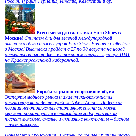
Россия, Турция, Германия, Италия, Казахстан и др.
Всего месяц до выставки Euro Shoes в
Москве!
Считаем дни для главной международной
выставки обуви и аксессуаров Euro Shoes Premiere Collection
в Москве! Выставка пройдет с 27 по 30 августа на новой
премиальной площадке – в столичном конгресс-центре ЦМТ
на Краснопресненской набережной.
Борьба за рынок спортивной обуви
Эксперты модного рынка и аналитики-экономисты
прогнозируют падение продаж Nike и Adidas. Лидерские
позиции непотопляемых спортивных гигантов могут
серьезно пошатнуться в ближайшие годы, так как их
теснят молодые, смелые и активные конкуренты – бренды
- челленджеры.
Почему это происходит, и каковы основные причины таких