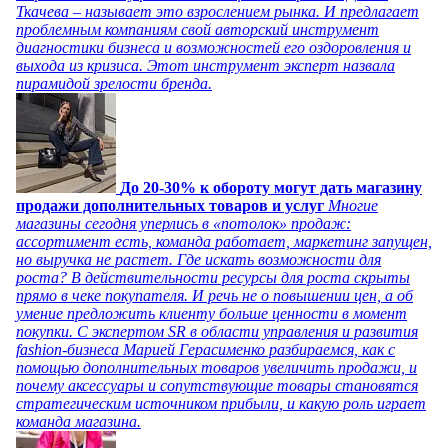
Ткачева – называет это взрослением рынка. И предлагает
проблемным компаниям свой авторский инструмент
диагностики бизнеса и возможностей его оздоровления и
выхода из кризиса. Этот инструмент эксперт назвала
пирамидой зрелости бренда.
До 20-30% к обороту могут дать магазину
продажи дополнительных товаров и услуг
Многие
магазины сегодня уперлись в «потолок» продаж:
ассортимент есть, команда работает, маркетинг запущен,
но выручка не растет. Где искать возможности для
роста? В действительности ресурсы для роста скрыты
прямо в чеке покупателя. И речь не о повышении цен, а об
умение предложить клиенту больше ценности в момент
покупки. С экспертом SR в области управления и развития
fashion-бизнеса Марией Герасименко разбираемся, как с
помощью дополнительных товаров увеличить продажи, и
почему аксессуары и сопутствующие товары становятся
стратегическим источником прибыли, и какую роль играет
команда магазина.