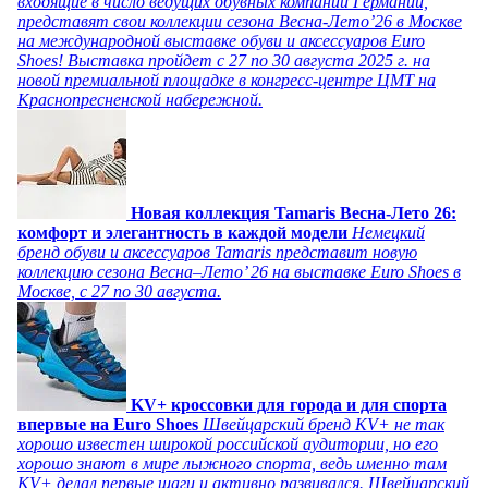
входящие в число ведущих обувных компаний Германии,
представят свои коллекции сезона Весна-Лето’26 в Москве
на международной выставке обуви и аксессуаров Euro
Shoes! Выставка пройдет c 27 по 30 августа 2025 г. на
новой премиальной площадке в конгресс-центре ЦМТ на
Краснопресненской набережной.
Новая коллекция Tamaris Весна-Лето 26:
комфорт и элегантность в каждой модели
Немецкий
бренд обуви и аксессуаров Tamaris представит новую
коллекцию сезона Весна–Лето’ 26 на выставке Euro Shoes в
Москве, с 27 по 30 августа.
KV+ кроссовки для города и для спорта
впервые на Euro Shoes
Швейцарский бренд KV+ не так
хорошо известен широкой российской аудитории, но его
хорошо знают в мире лыжного спорта, ведь именно там
KV+ делал первые шаги и активно развивался. Швейцарский