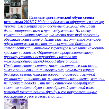
Главные цвета женской обуви сезона
осень-зима 2026/27
Мода продолжает обращаться к языку
чувств. Следующий сезон осень-зима 2026/27 обещает
быть эмоциональным и чуть задумчивым. На смену
яркости приходит глубина, на место показной роскоши -
обволакивающее тепло. Пять главных оттенков женской
обуви отражают именно эти состояния: доверие к
естественности, внимание к фактуре и желание находить
красоту в нюансах. Обратимся к профессиональному
прогнозу сезонных остромодных цветов от
международного тренд-бюро Future Snoops.
Представленная в статье часть палитры сезона осень-
зима 2026/27 от Future Snoops - эмоциональная карта
будущего сезона, которая говорит о доверии и хрупкой
честности, о равновесии, внутренней силе и тепле, которое
не требует повода. Эти пять оттенков превращают
сезонные модели обуви в своеобразный цветовой язык,
который может помочь бренду и его покупательницам
рассказать о себе и своих эмоциях.