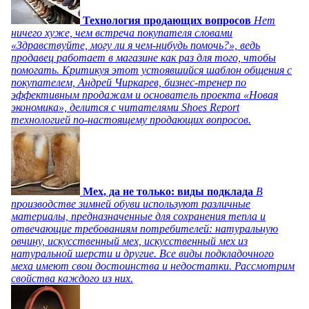
Технология продающих вопросов
Нет
ничего хуже, чем встреча покупателя словами
«Здравствуйте, могу ли я чем-нибудь помочь?», ведь
продавец работает в магазине как раз для того, чтобы
помогать. Критикуя этот устоявшийся шаблон общения с
покупателем, Андрей Чиркарев, бизнес-тренер по
эффективным продажам и основатель проекта «Новая
экономика», делится с читателями Shoes Report
технологией по-настоящему продающих вопросов.
Мех, да не только: виды подклада
В
производстве зимней обуви используют различные
материалы, предназначенные для сохранения тепла и
отвечающие требованиям потребителей: натуральную
овчину, искусственный мех, искусственный мех из
натуральной шерсти и другие. Все виды подкладочного
меха имеют свои достоинства и недостатки. Рассмотрим
свойства каждого из них.