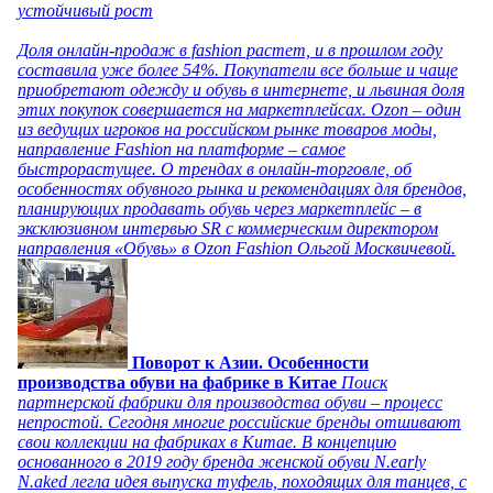
устойчивый рост
Доля онлайн-продаж в fashion растет, и в прошлом году
составила уже более 54%. Покупатели все больше и чаще
приобретают одежду и обувь в интернете, и львиная доля
этих покупок совершается на маркетплейсах. Ozon – один
из ведущих игроков на российском рынке товаров моды,
направление Fashion на платформе – самое
быстрорастущее. О трендах в онлайн-торговле, об
особенностях обувного рынка и рекомендациях для брендов,
планирующих продавать обувь через маркетплейс – в
эксклюзивном интервью SR с коммерческим директором
направления «Обувь» в Ozon Fashion Ольгой Москвичевой.
Поворот к Азии. Особенности
производства обуви на фабрике в Китае
Поиск
партнерской фабрики для производства обуви – процесс
непростой. Сегодня многие российские бренды отшивают
свои коллекции на фабриках в Китае. В концепцию
основанного в 2019 году бренда женской обуви N.early
N.aked легла идея выпуска туфель, походящих для танцев, с