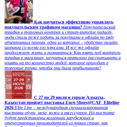
Как научиться эффективно управлять
покупательским трафиком магазина?
Покупательский
трафик в торговых центрах и стрит-ритейле падает,
люди стали реже ходить за покупками в офлайн по ряду
объективных причин, одна из которых – удобство онлайн-
шопинга со всеми его плюсами. И все же офлайн
продолжает жить и развиваться. Как взять под контроль
трафик в магазинах, научиться правильно рассчитывать и
влиять на то количество людей, которое приходит в
торговые точки, чтобы они были прибыльными?
C 27 по 29 июля в городе Алматы,
Казахстан пройдет выставка Euro Shoes@CAF_Eliteline
2026
Elite Line – международная специализированная
выставка обуви, меха, кожи и аксессуаров. На выставке
будут представлены коллекции зарубежных и
отечественных производителей из таких стран, как