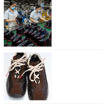
На платформе Lamoda - новый раздел и
условия продвижения локальных
дизайнерских марок
Российский маркетплейс Lamoda решил обновить
раздел для продажи продукции локальных
дизайнерских марок одежды, обуви и аксессуаров.
Бренды также получат маркетинговую…
06.08.2026
265
Объем мирового производства обуви в
2025 году практически не увеличился
В 2025 году мировое производство обуви
практически не изменилось, зафиксировав
незначительный рост на 0,1% до 24,6 млрд пар, -
данные опубликованы в аналитическом вестнике
«Всемирный ежегодник обуви 2026», Португальской
ассоциацией…