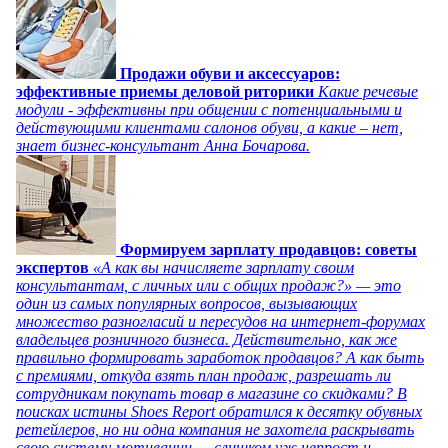
Продажи обуви и аксессуаров:
эффективные приемы деловой риторики
Какие речевые
модули - эффективны при общении с потенциальными и
действующими клиентами салонов обуви, а какие – нет,
знает бизнес-консультант Анна Бочарова.
Формируем зарплату продавцов: советы
экспертов
«А как вы начисляете зарплату своим
консультантам, с личных или с общих продаж?» — это
один из самых популярных вопросов, вызывающих
множество разногласий и пересудов на интернет-форумах
владельцев розничного бизнеса. Действительно, как же
правильно формировать заработок продавцов? А как быть
с премиями, откуда взять план продаж, разрешать ли
сотрудникам покупать товар в магазине со скидками? В
поисках истины Shoes Report обратился к десятку обувных
ретейлеров, но ни одна компания не захотела раскрывать
свою систему мотивации — слишком уж непрост и