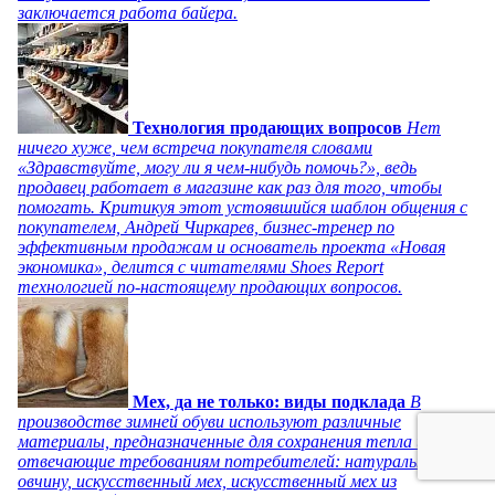
заключается работа байера.
Технология продающих вопросов
Нет
ничего хуже, чем встреча покупателя словами
«Здравствуйте, могу ли я чем-нибудь помочь?», ведь
продавец работает в магазине как раз для того, чтобы
помогать. Критикуя этот устоявшийся шаблон общения с
покупателем, Андрей Чиркарев, бизнес-тренер по
эффективным продажам и основатель проекта «Новая
экономика», делится с читателями Shoes Report
технологией по-настоящему продающих вопросов.
Мех, да не только: виды подклада
В
производстве зимней обуви используют различные
материалы, предназначенные для сохранения тепла и
отвечающие требованиям потребителей: натуральную
овчину, искусственный мех, искусственный мех из