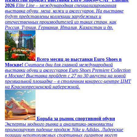
2026
Elite Line – международная специализированная
выставка обуви, меха, кожи и аксессуаров. На выставке
будут представлены коллекции зарубежных и
отечественных производителей из таких стран, как
Россия, Турция, Германия, Италия, Казахстан и др.
Всего месяц до выставки Euro Shoes в
Москве!
Считаем дни для главной международной
выставки обуви и аксессуаров Euro Shoes Premiere Collection
в Москве! Выставка пройдет с 27 по 30 августа на новой
премиальной площадке – в столичном конгресс-центре ЦМТ
на Краснопресненской набережной.
Борьба за рынок спортивной обуви
Эксперты модного рынка и аналитики-экономисты
прогнозируют падение продаж Nike и Adidas. Лидерские
позиции непотопляемых спортивных гигантов могут