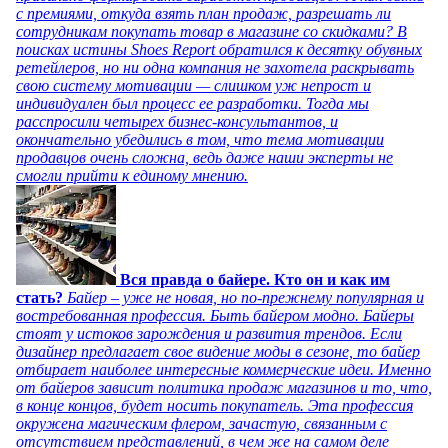
с премиями, откуда взять план продаж, разрешать ли
сотрудникам покупать товар в магазине со скидками? В
поисках истины Shoes Report обратился к десятку обувных
ретейлеров, но ни одна компания не захотела раскрывать
свою систему мотивации — слишком уж непрост и
индивидуален был процесс ее разработки. Тогда мы
расспросили четырех бизнес-консультантов, и
окончательно убедились в том, что тема мотивации
продавцов очень сложна, ведь даже наши эксперты не
смогли прийти к единому мнению.
Вся правда о байере. Кто он и как им
стать?
Байер – уже не новая, но по-прежнему популярная и
востребованная профессия. Быть байером модно. Байеры
стоят у истоков зарождения и развития трендов. Если
дизайнер предлагает свое видение моды в сезоне, то байер
отбирает наиболее интересные коммерческие идеи. Именно
от байеров зависит политика продаж магазинов и то, что,
в конце концов, будет носить покупатель. Эта профессия
окружена магическим флером, зачастую, связанным с
отсутствием представлений, в чем же на самом деле