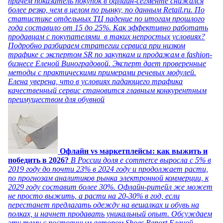
причем показатель покупок в офлайн-сегменте снижался
более резко, чем в целом по рынку, по данным Retail.ru. По
статистике отдельных ТЦ падение по итогам прошлого
года составило от 15 до 25%. Как эффективно работать
продавцам с покупателями в таких непростых условиях?
Подробно разбираем стратегии сервиса при низком
трафике с экспертом SR по закупкам и продажам в fashion-
бизнесе Еленой Виноградовой. Эксперт дает проверенные
методы с практическими примерами речевых модулей.
Елена уверена, что в условиях падающего трафика
качественный сервис становится главным конкурентным
преимуществом для обувной
Офлайн vs маркетплейсы: как выжить и
победить в 2026?
В России доля e commerce выросла с 5% в
2019 году до почти 23% в 2024 году и продолжает расти,
по прогнозам аналитиков рынка электронной коммерции, к
2029 году составит более 30%. Офлайн-ритейл же может
не просто выжить, а расти на 20-30% в год, если
перестанет предлагать одежду на вешалках и обувь на
полках, и начнет продавать уникальный опыт. Обсуждаем
эту тему с постоянным автором Shoes Report Еленой