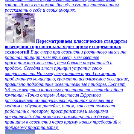
который может помочь бренду и его покупательницам
рассказать о себе и своих эмоциях.
Пересматриваем классические стандарты
освещения торгового зала через призму современных
технологий
Еще вчера при освещении розничного магазина
работал принцип: чем ярче свет, чем светлее
пространство магазина, тем больше покупателей и
продаж. Сегодня этот принцип утратил свою
актуальность. На смену ему пришел тренд на хорошо
продуманную концепцию, грамотно используемое освещение,
правильно подобранные осветительные приборы. Эксперт
SR по освещению торговых пространств, светодизайнер
компании «Точка опоры» Анастасия Ефремова
рассказывает об актуальных принципах освещения в
модном и обувном ритейле, о том, как свет помогает
работать с товаром, пространством и эмоциями
покупателей. Она поможет посмотреть на базовые
принципы в освещении через призму новых требований к
торговому пространству.