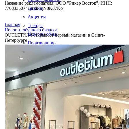
Название рекламодателя: ООО "Рикер Восток", ИНН:
7703335074, erid: LjN8K37Ko
Дизайн
Акценты
Главная
Тренды
Новости обувного бизнеса
Истории обуви
OUTLETIUM открывает первый магазин в Санкт-
Петербурге
Производство