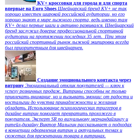
KV+ кроссовки для города и для спорта
впервые на Euro Shoes
Швейцарский бренд KV+ не так
хорошо известен широкой российской аудитории, но его
хорошо знают в мире лыжного спорта, ведь именно там
KV+ делал первые шаги и активно развивался. Швейцарский
бренд заслужил доверие профессиональной спортивной
аудитории на протяжении последних 35 лет. При этом
российский спортивный рынок лыжной экипировки всегда
был приоритетным для швейцарцев.
Создание эмоционального контакта через
витрину
Эмоциональный отклик покупателей — ключ к
успеху розничных продаж. Витрины способны не только
привлекать внимание, но и вызывать эмоции: от радости и
ностальгии до чувства принадлежности и желания
обладать. Использование психологических триггеров в
дизайне витрин помогает превратить прохожего в
покупателя. Эксперт SR по визуальному мерчандайзингу и
ритейл-дизайну Виктор Малыгин рассказывает о подходах
в концепции оформления витрин и актуальных темах и
сюжетах для презентации товара в витринах.