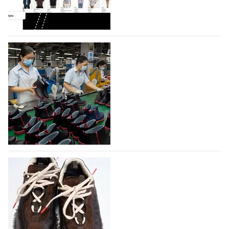
профессиональной обувной компанией,
объединяющей разработку, производство и…
07.08.2026
395
На платформе Lamoda - новый раздел и
условия продвижения локальных
дизайнерских марок
Российский маркетплейс Lamoda решил обновить
раздел для продажи продукции локальных
дизайнерских марок одежды, обуви и аксессуаров.
Бренды также получат маркетинговую…
06.08.2026
559
Объем мирового производства обуви в
2025 году практически не увеличился
В 2025 году мировое производство обуви
практически не изменилось, зафиксировав
незначительный рост на 0,1% до 24,6 млрд пар, -