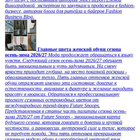
Виноградовой, экспертом по закупкам и продажам в fashion-
бизнесе, автором блога для ритейла и байеров Fashion
Business Blog.
Главные цвета женской обуви сезона
осень-зима 2026/27
Мода продолжает обращаться к языку
чувств. Следующий сезон осень-зима 2026/27 обещает
быть эмоциональным и чуть задумчивым. На смену
яркости приходит глубина, на место показной роскоши -
обволакивающее тепло. Пять главных оттенков женской
обуви отражают именно эти состояния: доверие к
естественности, внимание к фактуре и желание находить
красоту в нюансах. Обратимся к профессиональному
прогнозу сезонных остромодных цветов от
международного тренд-бюро Future Snoops.
Представленная в статье часть палитры сезона осень-
зима 2026/27 от Future Snoops - эмоциональная карта
будущего сезона, которая говорит о доверии и хрупкой
честности, о равновесии, внутренней силе и тепле, которое
не требует повода. Эти пять оттенков превращают
сезонные модели обуви в своеобразный цветовой язык,