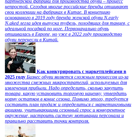
партнерской фабрики для производства обуви – процесс
непростой. Сегодня многие российские бренды отшивают
свои коллекции на фабриках в Китае. В концепцию
основанного в 2019 году бренда женской обуви N.early
N.aked легла идея выпуска туфель, походящих для танцев, с
идеальной посадкой по ноге. Первоначально обувь
отшивалась в Европе, но уже в 2022 году производство
обуви перенесли в Китай.
Как конкурировать с маркетплейсами в
2025 году
Бизнес обуви является сложным процессом из-за
множества смежных микростратегий, используемых для
извлечения прибыли. Надо определить, сколько закупить
товара, какую установить торговую наценку, утвердить
норму остатков в конце сезона. Помимо этого, требуется
составить план продаж и определиться с маркетинговыми
акциями, учитывающими сезонный спрос и конкурентное
окружение, настроить систему мотивации персонала и
правильно расставить точки контроля.