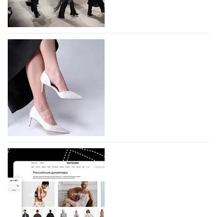
На участие в Московской неделе моды
подано 1047 заявок
На участие в седьмой Московской неделе моды,
которая пройдет в российской столице с 26 сентября
по 1 октября, уже подано 1047 заявок. Примерно
половину из них (494) прислали дизайнеры,
коллекции которых не были представлены в…
07.08.2026
542
BALLINA представит свои новинки на Euro
Shoes
Компания BALLINA Guangzhou Lihuang Footwear
Co., Ltd., основанная в 2011 году и расположенная в
Гуанчжоу, столице моды Китая, является