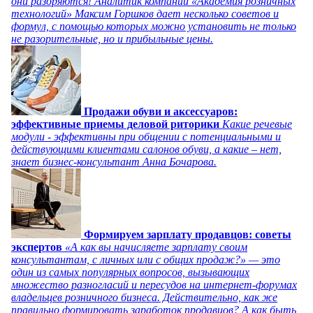
они разоряются! Аналитик компании «Академия розничных
технологий» Максим Горшков дает несколько советов и
формул, с помощью которых можно установить не только
не разорительные, но и прибыльные цены.
Продажи обуви и аксессуаров:
эффективные приемы деловой риторики
Какие речевые
модули - эффективны при общении с потенциальными и
действующими клиентами салонов обуви, а какие – нет,
знает бизнес-консультант Анна Бочарова.
Формируем зарплату продавцов: советы
экспертов
«А как вы начисляете зарплату своим
консультантам, с личных или с общих продаж?» — это
один из самых популярных вопросов, вызывающих
множество разногласий и пересудов на интернет-форумах
владельцев розничного бизнеса. Действительно, как же
правильно формировать заработок продавцов? А как быть