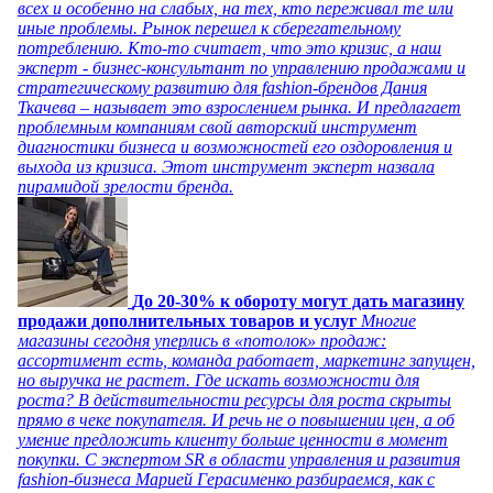
всех и особенно на слабых, на тех, кто переживал те или
иные проблемы. Рынок перешел к сберегательному
потреблению. Кто-то считает, что это кризис, а наш
эксперт - бизнес-консультант по управлению продажами и
стратегическому развитию для fashion-брендов Дания
Ткачева – называет это взрослением рынка. И предлагает
проблемным компаниям свой авторский инструмент
диагностики бизнеса и возможностей его оздоровления и
выхода из кризиса. Этот инструмент эксперт назвала
пирамидой зрелости бренда.
До 20-30% к обороту могут дать магазину
продажи дополнительных товаров и услуг
Многие
магазины сегодня уперлись в «потолок» продаж:
ассортимент есть, команда работает, маркетинг запущен,
но выручка не растет. Где искать возможности для
роста? В действительности ресурсы для роста скрыты
прямо в чеке покупателя. И речь не о повышении цен, а об
умение предложить клиенту больше ценности в момент
покупки. С экспертом SR в области управления и развития
fashion-бизнеса Марией Герасименко разбираемся, как с