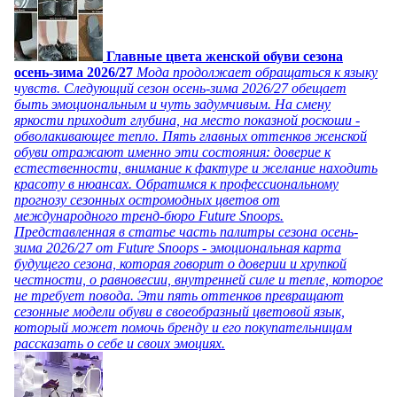
Главные цвета женской обуви сезона
осень-зима 2026/27
Мода продолжает обращаться к языку
чувств. Следующий сезон осень-зима 2026/27 обещает
быть эмоциональным и чуть задумчивым. На смену
яркости приходит глубина, на место показной роскоши -
обволакивающее тепло. Пять главных оттенков женской
обуви отражают именно эти состояния: доверие к
естественности, внимание к фактуре и желание находить
красоту в нюансах. Обратимся к профессиональному
прогнозу сезонных остромодных цветов от
международного тренд-бюро Future Snoops.
Представленная в статье часть палитры сезона осень-
зима 2026/27 от Future Snoops - эмоциональная карта
будущего сезона, которая говорит о доверии и хрупкой
честности, о равновесии, внутренней силе и тепле, которое
не требует повода. Эти пять оттенков превращают
сезонные модели обуви в своеобразный цветовой язык,
который может помочь бренду и его покупательницам
рассказать о себе и своих эмоциях.