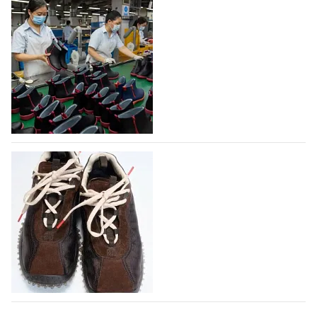
На платформе Lamoda - новый раздел и
условия продвижения локальных
дизайнерских марок
Российский маркетплейс Lamoda решил обновить
раздел для продажи продукции локальных
дизайнерских марок одежды, обуви и аксессуаров.
Бренды также получат маркетинговую…
06.08.2026
800
Объем мирового производства обуви в
2025 году практически не увеличился
В 2025 году мировое производство обуви
практически не изменилось, зафиксировав
незначительный рост на 0,1% до 24,6 млрд пар, -
данные опубликованы в аналитическом вестнике
«Всемирный ежегодник обуви 2026», Португальской
ассоциацией…