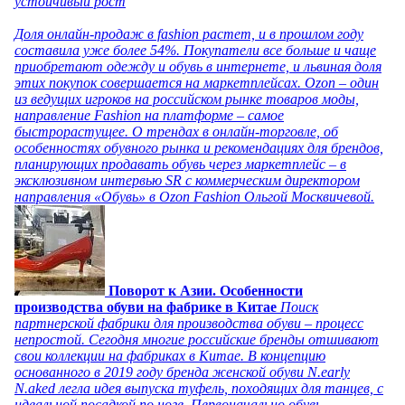
устойчивый рост
Доля онлайн-продаж в fashion растет, и в прошлом году
составила уже более 54%. Покупатели все больше и чаще
приобретают одежду и обувь в интернете, и львиная доля
этих покупок совершается на маркетплейсах. Ozon – один
из ведущих игроков на российском рынке товаров моды,
направление Fashion на платформе – самое
быстрорастущее. О трендах в онлайн-торговле, об
особенностях обувного рынка и рекомендациях для брендов,
планирующих продавать обувь через маркетплейс – в
эксклюзивном интервью SR с коммерческим директором
направления «Обувь» в Ozon Fashion Ольгой Москвичевой.
Поворот к Азии. Особенности
производства обуви на фабрике в Китае
Поиск
партнерской фабрики для производства обуви – процесс
непростой. Сегодня многие российские бренды отшивают
свои коллекции на фабриках в Китае. В концепцию
основанного в 2019 году бренда женской обуви N.early
N.aked легла идея выпуска туфель, походящих для танцев, с
идеальной посадкой по ноге. Первоначально обувь