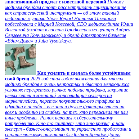
лицензионный продукт с известной персоной
Почему
модным брендам стоит рассматривать лицензирование
как стратегический инструмент — об этом главный
редактор журнала Shoes Report Наталья Тимашова
побеседовала с Марией Козеевой, СЕО медиахолдинга Юлии
Высоцкой (входит в состав Продюсерского центра Андрея
Сергеевича Кончаловского) и бренд-директором бизнесов
«Едим Дома» и Julia Vysotskaya.
Как усилить и сделать более устойчивым
свой бренд
2025 год стал годом выживания для многих
модных брендов в очень непростых и быстро меняющихся
условиях перегретого рынка: падение трафика, закрытие
целых сетей и компаний, консолидация селлеров на
маркетплейсах, переток покупательского трафика из
офлайна в онлайн – все эти и другие факторы влияли на
всех и особенно на слабых, на тех, кто переживал те или
иные проблемы. Рынок перешел к сберегательному
потреблению. Кто-то считает, что это кризис, а наш
эксперт - бизнес-консультант по управлению продажами и
стратегическому развитию для fashion-брендов Дания