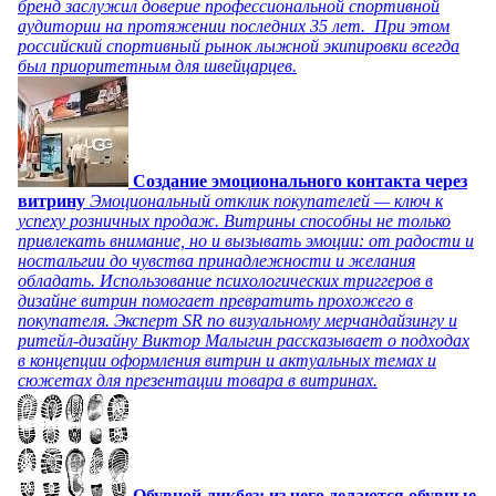
бренд заслужил доверие профессиональной спортивной
аудитории на протяжении последних 35 лет. При этом
российский спортивный рынок лыжной экипировки всегда
был приоритетным для швейцарцев.
Создание эмоционального контакта через
витрину
Эмоциональный отклик покупателей — ключ к
успеху розничных продаж. Витрины способны не только
привлекать внимание, но и вызывать эмоции: от радости и
ностальгии до чувства принадлежности и желания
обладать. Использование психологических триггеров в
дизайне витрин помогает превратить прохожего в
покупателя. Эксперт SR по визуальному мерчандайзингу и
ритейл-дизайну Виктор Малыгин рассказывает о подходах
в концепции оформления витрин и актуальных темах и
сюжетах для презентации товара в витринах.
Обувной ликбез: из чего делаются обувные