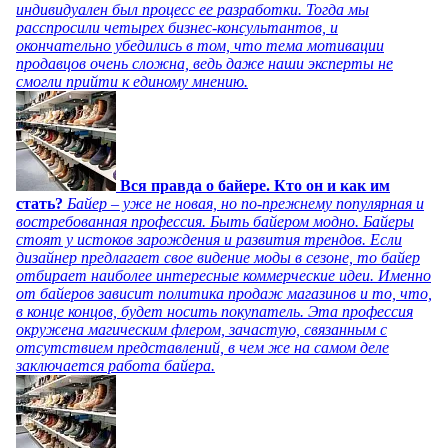
индивидуален был процесс ее разработки. Тогда мы
расспросили четырех бизнес-консультантов, и
окончательно убедились в том, что тема мотивации
продавцов очень сложна, ведь даже наши эксперты не
смогли прийти к единому мнению.
Вся правда о байере. Кто он и как им
стать?
Байер – уже не новая, но по-прежнему популярная и
востребованная профессия. Быть байером модно. Байеры
стоят у истоков зарождения и развития трендов. Если
дизайнер предлагает свое видение моды в сезоне, то байер
отбирает наиболее интересные коммерческие идеи. Именно
от байеров зависит политика продаж магазинов и то, что,
в конце концов, будет носить покупатель. Эта профессия
окружена магическим флером, зачастую, связанным с
отсутствием представлений, в чем же на самом деле
заключается работа байера.