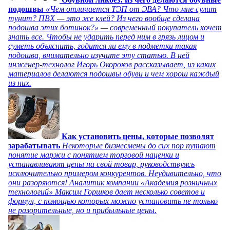
подошвы
«Чем отличается ТЭП от ЭВА? Что мне сулит
тунит? ПВХ — это же клей? Из чего вообще сделана
подошва этих ботинок?» — современный покупатель хочет
знать все. Чтобы не ударить перед ним в грязь лицом и
суметь объяснить, годится ли ему в подметки такая
подошва, внимательно изучите эту статью. В ней
инженер-технолог Игорь Окороков рассказывает, из каких
материалов делаются подошвы обуви и чем хорош каждый
из них.
Как установить цены, которые позволят
зарабатывать
Некоторые бизнесмены до сих пор путают
понятие маржи с понятием торговой наценки и
устанавливают цены на свой товар, руководствуясь
исключительно примером конкурентов. Неудивительно, что
они разоряются! Аналитик компании «Академия розничных
технологий» Максим Горшков дает несколько советов и
формул, с помощью которых можно установить не только
не разорительные, но и прибыльные цены.