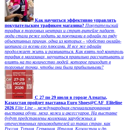
Как научиться эффективно управлять
покупательским трафиком магазина?
Покупательский
трафик в торговых центрах и стрит-ритейле падает,
люди стали реже ходить за покупками в офлайн по ряду
объективных причин, одна из которых – удобство онлайн-
шопинга со всеми его плюсами. И все же офлайн
продолжает жить и развиваться. Как взять под контроль
трафик в магазинах, научиться правильно рассчитывать и
влиять на то количество людей, которое приходит в
торговые точки, чтобы они были прибыльными?
C 27 по 29 июля в городе Алматы,
Казахстан пройдет выставка Euro Shoes@CAF_Eliteline
2026
Elite Line – международная специализированная
выставка обуви, меха, кожи и аксессуаров. На выставке
будут представлены коллекции зарубежных и
отечественных производителей из таких стран, как
Россия, Турция, Германия, Италия, Казахстан и др.