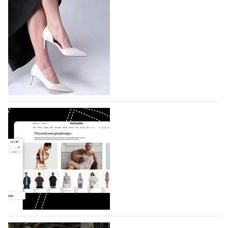
подано 1047 заявок
На участие в седьмой Московской неделе моды,
которая пройдет в российской столице с 26 сентября
по 1 октября, уже подано 1047 заявок. Примерно
половину из них (494) прислали дизайнеры,
коллекции которых не были представлены в…
07.08.2026
752
BALLINA представит свои новинки на Euro
Shoes
Компания BALLINA Guangzhou Lihuang Footwear
Co., Ltd., основанная в 2011 году и расположенная в
Гуанчжоу, столице моды Китая, является
профессиональной обувной компанией,
объединяющей разработку, производство и…
07.08.2026
620