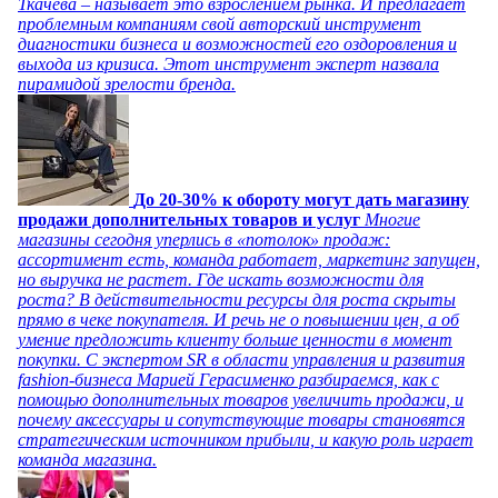
Ткачева – называет это взрослением рынка. И предлагает
проблемным компаниям свой авторский инструмент
диагностики бизнеса и возможностей его оздоровления и
выхода из кризиса. Этот инструмент эксперт назвала
пирамидой зрелости бренда.
До 20-30% к обороту могут дать магазину
продажи дополнительных товаров и услуг
Многие
магазины сегодня уперлись в «потолок» продаж:
ассортимент есть, команда работает, маркетинг запущен,
но выручка не растет. Где искать возможности для
роста? В действительности ресурсы для роста скрыты
прямо в чеке покупателя. И речь не о повышении цен, а об
умение предложить клиенту больше ценности в момент
покупки. С экспертом SR в области управления и развития
fashion-бизнеса Марией Герасименко разбираемся, как с
помощью дополнительных товаров увеличить продажи, и
почему аксессуары и сопутствующие товары становятся
стратегическим источником прибыли, и какую роль играет
команда магазина.