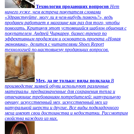
Технология продающих вопросов
Нет
ничего хуже, чем встреча покупателя словами
«Здравствуйте, могу ли я чем-нибудь помочь?», ведь
продавец работает в магазине как раз для того, чтобы
помогать. Критикуя этот устоявшийся шаблон общения с
покупателем, Андрей Чиркарев, бизнес-тренер по
эффективным продажам и основатель проекта «Новая
экономика», делится с читателями Shoes Report
технологией по-настоящему продающих вопросов.
Мех, да не только: виды подклада
В
производстве зимней обуви используют различные
материалы, предназначенные для сохранения тепла и
отвечающие требованиям потребителей: натуральную
овчину, искусственный мех, искусственный мех из
натуральной шерсти и другие. Все виды подкладочного
меха имеют свои достоинства и недостатки. Рассмотрим
свойства каждого из них.