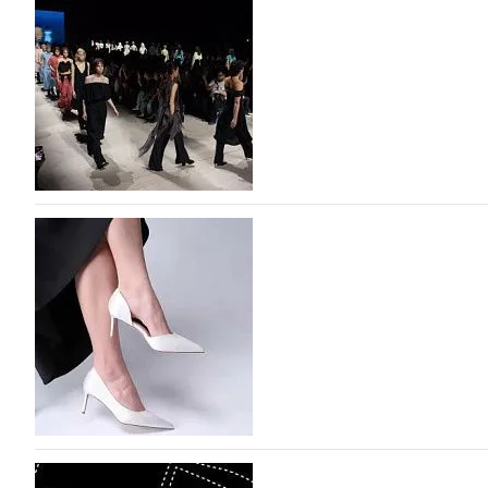
На участие в Московской неделе моды подано
На участие в седьмой Московской неделе моды, которая
октября, уже подано 1047 заявок. Примерно половину и
которых не были представлены в…
07.08.2026
67
BALLINA представит свои новинки на Euro Sh