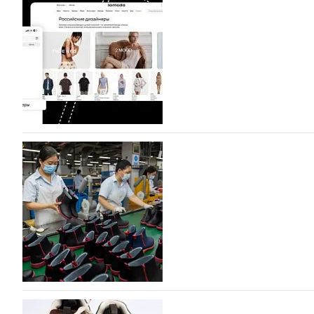
Компания BALLINA Guangzhou Lihuang Footwear Co., Ltd
Гуанчжоу, столице моды Китая, является профессиона
разработку, производство и…
07.08.2026
88
На платформе Lamoda - новый раздел и усл
дизайнерских марок
Российский маркетплейс Lamoda решил обновить разде
марок одежды, обуви и аксессуаров. Бренды также по
06.08.2026
402
Объем мирового производства обуви в 2025 г