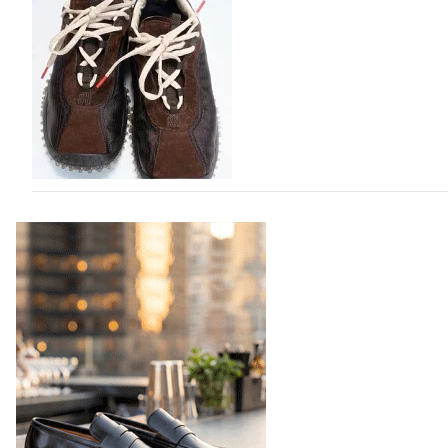
В 2025 году мировое производство обуви практически н
на 0,1% до 24,6 млрд пар, - данные опубликованы в а
2026», Португальской ассоциацией…
06.08.2026
569
Miu Miu в сезоне Осень-Зима 2026 перевыпуст
Популярный силуэт бренда,1999 года выпуска, соответ
сникерины (гибридный вариант балеток и кроссовок об
модели Miu Miu Bubble присутствует еще и…
05.08.2026
1973