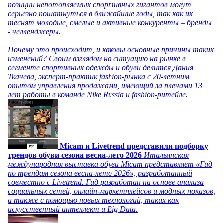
позиции непотопляемых спортивных гигантов могут
серьезно пошатнуться в ближайшие годы, так как их
теснят молодые, смелые и активные конкуренты – бренды
- челленджеры.
Почему это происходит, и каковы основные причины таких
изменений? Своим взглядом на ситуацию на рынке в
сегменте спортивных одежды и обуви делится Дания
Ткачева, эксперт-практик fashion-рынка с 20-летним
опытом управления продажами, имеющий за плечами 13
лет работы в команде Nike Russia и fashion-ритейле.
Micam и Livetrend представили подборку
трендов обуви сезона весна-лето 2026
Итальянская
международная выставка обуви Micam представляет «Гид
по трендам сезона весна-лето 2026», разработанный
совместно с Livetrend. Гид разработан на основе анализа
социальных сетей, онлайн-маркетплейсов и модных показов,
а также с помощью новых технологий, таких как
искусственный интеллект и Big Data.