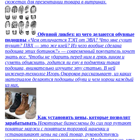
сюжетах для презентации товара в витринах.
Обувной ликбез: из чего делаются обувные
подошвы
«Чем отличается ТЭП от ЭВА? Что мне сулит
тунит? ПВХ — это же клей? Из чего вообще сделана
подошва этих ботинок?» — современный покупатель хочет
знать все. Чтобы не ударить перед ним в грязь лицом и
суметь объяснить, годится ли ему в подметки такая
подошва, внимательно изучите эту статью. В ней
инженер-технолог Игорь Окороков рассказывает, из каких
материалов делаются подошвы обуви и чем хорош каждый
из них.
Как установить цены, которые позволят
зарабатывать
Некоторые бизнесмены до сих пор путают
понятие маржи с понятием торговой наценки и
устанавливают цены на свой товар, руководствуясь
исключительно примером конкурентов. Неудивительно, что