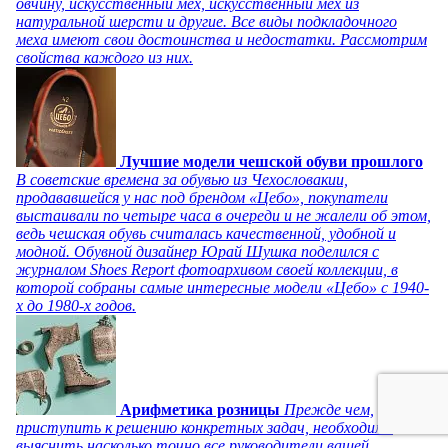
овчину, искусственный мех, искусственный мех из
натуральной шерсти и другие. Все виды подкладочного
меха имеют свои достоинства и недостатки. Рассмотрим
свойства каждого из них.
Лучшие модели чешской обуви прошлого
В советские времена за обувью из Чехословакии,
продававшейся у нас под брендом «Цебо», покупатели
выстаивали по четыре часа в очереди и не жалели об этом,
ведь чешская обувь считалась качественной, удобной и
модной. Обувной дизайнер Юрай Шушка поделился с
журналом Shoes Report фотоархивом своей коллекции, в
которой собраны самые интересные модели «Цебо» с 1940-
х до 1980-х годов.
Арифметика розницы
Прежде чем,
приступить к решению конкретных задач, необходимо
выяснить насколько точно все руководители вашей