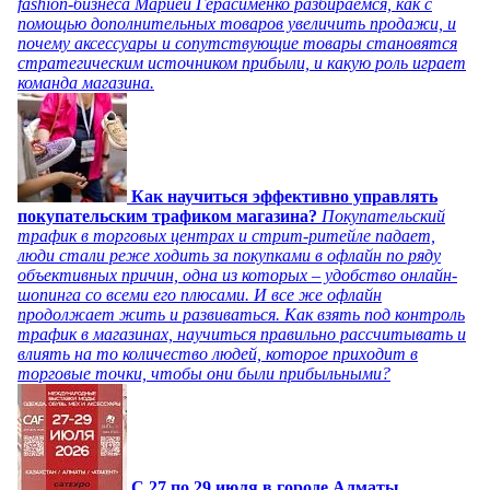
fashion-бизнеса Марией Герасименко разбираемся, как с
помощью дополнительных товаров увеличить продажи, и
почему аксессуары и сопутствующие товары становятся
стратегическим источником прибыли, и какую роль играет
команда магазина.
Как научиться эффективно управлять
покупательским трафиком магазина?
Покупательский
трафик в торговых центрах и стрит-ритейле падает,
люди стали реже ходить за покупками в офлайн по ряду
объективных причин, одна из которых – удобство онлайн-
шопинга со всеми его плюсами. И все же офлайн
продолжает жить и развиваться. Как взять под контроль
трафик в магазинах, научиться правильно рассчитывать и
влиять на то количество людей, которое приходит в
торговые точки, чтобы они были прибыльными?
C 27 по 29 июля в городе Алматы,