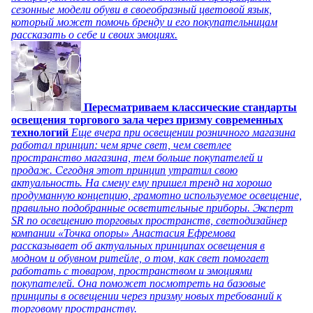
сезонные модели обуви в своеобразный цветовой язык,
который может помочь бренду и его покупательницам
рассказать о себе и своих эмоциях.
Пересматриваем классические стандарты
освещения торгового зала через призму современных
технологий
Еще вчера при освещении розничного магазина
работал принцип: чем ярче свет, чем светлее
пространство магазина, тем больше покупателей и
продаж. Сегодня этот принцип утратил свою
актуальность. На смену ему пришел тренд на хорошо
продуманную концепцию, грамотно используемое освещение,
правильно подобранные осветительные приборы. Эксперт
SR по освещению торговых пространств, светодизайнер
компании «Точка опоры» Анастасия Ефремова
рассказывает об актуальных принципах освещения в
модном и обувном ритейле, о том, как свет помогает
работать с товаром, пространством и эмоциями
покупателей. Она поможет посмотреть на базовые
принципы в освещении через призму новых требований к
торговому пространству.