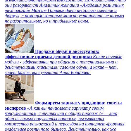
они разоряются! Аналитик компании «Академия розничных
технологий» Максим Горшков дает несколько советов и
формул, с помощью которых можно установить не только
не разорительные, но и прибыльные цены.
Продажи обуви и аксессуаров:
эффективные приемы деловой риторики
Какие речевые
модули - эффективны при общении с потенциальными и
действующими клиентами салонов обуви, а какие – нет,
знает бизнес-консультант Анна Бочарова.
Формируем зарплату продавцов: советы
экспертов
«А как вы начисляете зарплату своим
консультантам, с личных или с общих продаж?» — это
один из самых популярных вопросов, вызывающих
множество разногласий и пересудов на интернет-форумах
владельцев розничного бизнеса. Действительно, как же