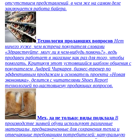
отсутствием представлений, в чем же на самом деле
заключается работа байера.
Технология продающих вопросов
Нет
ничего хуже, чем встреча покупателя словами
«Здравствуйте, могу ли я чем-нибудь помочь?», ведь
продавец работает в магазине как раз для того, чтобы
помогать. Критикуя этот устоявшийся шаблон общения с
покупателем, Андрей Чиркарев, бизнес-тренер по
эффективным продажам и основатель проекта «Новая
экономика», делится с читателями Shoes Report
технологией по-настоящему продающих вопросов.
Мех, да не только: виды подклада
В
производстве зимней обуви используют различные
материалы, предназначенные для сохранения тепла и
отвечающие требованиям потребителей: натуральную