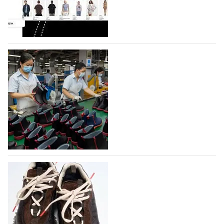
Гуанчжоу, столице моды Китая, является
профессиональной обувной компанией,
объединяющей разработку, производство и…
07.08.2026
324
На платформе Lamoda - новый раздел и
условия продвижения локальных
дизайнерских марок
Российский маркетплейс Lamoda решил обновить
раздел для продажи продукции локальных
дизайнерских марок одежды, обуви и аксессуаров.
Бренды также получат маркетинговую…
06.08.2026
495
Объем мирового производства обуви в
2025 году практически не увеличился
В 2025 году мировое производство обуви
практически не изменилось, зафиксировав