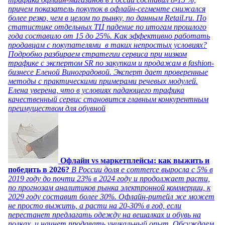
причем показатель покупок в офлайн-сегменте снижался
более резко, чем в целом по рынку, по данным Retail.ru. По
статистике отдельных ТЦ падение по итогам прошлого
года составило от 15 до 25%. Как эффективно работать
продавцам с покупателями в таких непростых условиях?
Подробно разбираем стратегии сервиса при низком
трафике с экспертом SR по закупкам и продажам в fashion-
бизнесе Еленой Виноградовой. Эксперт дает проверенные
методы с практическими примерами речевых модулей.
Елена уверена, что в условиях падающего трафика
качественный сервис становится главным конкурентным
преимуществом для обувной
Офлайн vs маркетплейсы: как выжить и
победить в 2026?
В России доля e commerce выросла с 5% в
2019 году до почти 23% в 2024 году и продолжает расти,
по прогнозам аналитиков рынка электронной коммерции, к
2029 году составит более 30%. Офлайн-ритейл же может
не просто выжить, а расти на 20-30% в год, если
перестанет предлагать одежду на вешалках и обувь на
полках, и начнет продавать уникальный опыт. Обсуждаем