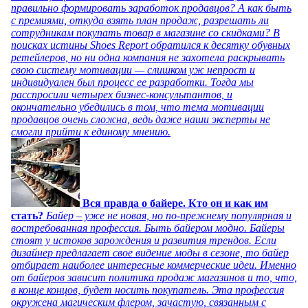
правильно формировать заработок продавцов? А как быть
с премиями, откуда взять план продаж, разрешать ли
сотрудникам покупать товар в магазине со скидками? В
поисках истины Shoes Report обратился к десятку обувных
ретейлеров, но ни одна компания не захотела раскрывать
свою систему мотивации — слишком уж непрост и
индивидуален был процесс ее разработки. Тогда мы
расспросили четырех бизнес-консультантов, и
окончательно убедились в том, что тема мотивации
продавцов очень сложна, ведь даже наши эксперты не
смогли прийти к единому мнению.
Вся правда о байере. Кто он и как им
стать?
Байер – уже не новая, но по-прежнему популярная и
востребованная профессия. Быть байером модно. Байеры
стоят у истоков зарождения и развития трендов. Если
дизайнер предлагает свое видение моды в сезоне, то байер
отбирает наиболее интересные коммерческие идеи. Именно
от байеров зависит политика продаж магазинов и то, что,
в конце концов, будет носить покупатель. Эта профессия
окружена магическим флером, зачастую, связанным с