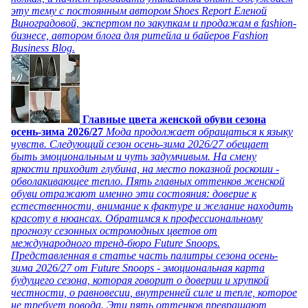
эту тему с постоянным автором Shoes Report Еленой
Виноградовой, экспертом по закупкам и продажам в fashion-
бизнесе, автором блога для ритейла и байеров Fashion
Business Blog.
Главные цвета женской обуви сезона
осень-зима 2026/27
Мода продолжает обращаться к языку
чувств. Следующий сезон осень-зима 2026/27 обещает
быть эмоциональным и чуть задумчивым. На смену
яркости приходит глубина, на место показной роскоши -
обволакивающее тепло. Пять главных оттенков женской
обуви отражают именно эти состояния: доверие к
естественности, внимание к фактуре и желание находить
красоту в нюансах. Обратимся к профессиональному
прогнозу сезонных остромодных цветов от
международного тренд-бюро Future Snoops.
Представленная в статье часть палитры сезона осень-
зима 2026/27 от Future Snoops - эмоциональная карта
будущего сезона, которая говорит о доверии и хрупкой
честности, о равновесии, внутренней силе и тепле, которое
не требует повода. Эти пять оттенков превращают