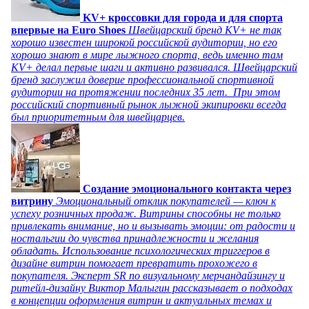
KV+ кроссовки для города и для спорта
впервые на Euro Shoes
Швейцарский бренд KV+ не так
хорошо известен широкой российской аудитории, но его
хорошо знают в мире лыжного спорта, ведь именно там
KV+ делал первые шаги и активно развивался. Швейцарский
бренд заслужил доверие профессиональной спортивной
аудитории на протяжении последних 35 лет. При этом
российский спортивный рынок лыжной экипировки всегда
был приоритетным для швейцарцев.
Создание эмоционального контакта через
витрину
Эмоциональный отклик покупателей — ключ к
успеху розничных продаж. Витрины способны не только
привлекать внимание, но и вызывать эмоции: от радости и
ностальгии до чувства принадлежности и желания
обладать. Использование психологических триггеров в
дизайне витрин помогает превратить прохожего в
покупателя. Эксперт SR по визуальному мерчандайзингу и
ритейл-дизайну Виктор Малыгин рассказывает о подходах
в концепции оформления витрин и актуальных темах и