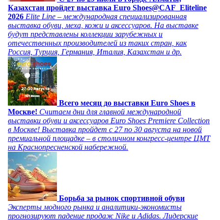
Казахстан пройдет выставка Euro Shoes@CAF_Eliteline
2026
Elite Line – международная специализированная
выставка обуви, меха, кожи и аксессуаров. На выставке
будут представлены коллекции зарубежных и
отечественных производителей из таких стран, как
Россия, Турция, Германия, Италия, Казахстан и др.
Всего месяц до выставки Euro Shoes в
Москве!
Считаем дни для главной международной
выставки обуви и аксессуаров Euro Shoes Premiere Collection
в Москве! Выставка пройдет с 27 по 30 августа на новой
премиальной площадке – в столичном конгресс-центре ЦМТ
на Краснопресненской набережной.
Борьба за рынок спортивной обуви
Эксперты модного рынка и аналитики-экономисты
прогнозируют падение продаж Nike и Adidas. Лидерские