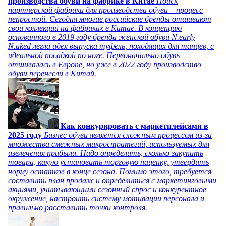
производства обуви на фабрике в Китае
Поиск
партнерской фабрики для производства обуви – процесс
непростой. Сегодня многие российские бренды отшивают
свои коллекции на фабриках в Китае. В концепцию
основанного в 2019 году бренда женской обуви N.early
N.aked легла идея выпуска туфель, походящих для танцев, с
идеальной посадкой по ноге. Первоначально обувь
отшивалась в Европе, но уже в 2022 году производство
обуви перенесли в Китай.
Как конкурировать с маркетплейсами в
2025 году
Бизнес обуви является сложным процессом из-за
множества смежных микростратегий, используемых для
извлечения прибыли. Надо определить, сколько закупить
товара, какую установить торговую наценку, утвердить
норму остатков в конце сезона. Помимо этого, требуется
составить план продаж и определиться с маркетинговыми
акциями, учитывающими сезонный спрос и конкурентное
окружение, настроить систему мотивации персонала и
правильно расставить точки контроля.