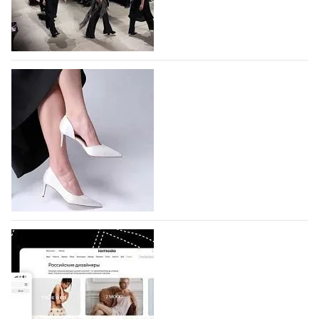
На участие в Московской неделе моды
подано 1047 заявок
На участие в седьмой Московской неделе моды,
которая пройдет в российской столице с 26 сентября
по 1 октября, уже подано 1047 заявок. Примерно
половину из них (494) прислали дизайнеры,
коллекции которых не были представлены в…
07.08.2026
469
BALLINA представит свои новинки на Euro
Shoes
Компания BALLINA Guangzhou Lihuang Footwear
Co., Ltd., основанная в 2011 году и расположенная в