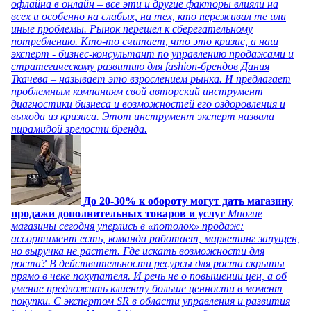
офлайна в онлайн – все эти и другие факторы влияли на
всех и особенно на слабых, на тех, кто переживал те или
иные проблемы. Рынок перешел к сберегательному
потреблению. Кто-то считает, что это кризис, а наш
эксперт - бизнес-консультант по управлению продажами и
стратегическому развитию для fashion-брендов Дания
Ткачева – называет это взрослением рынка. И предлагает
проблемным компаниям свой авторский инструмент
диагностики бизнеса и возможностей его оздоровления и
выхода из кризиса. Этот инструмент эксперт назвала
пирамидой зрелости бренда.
До 20-30% к обороту могут дать магазину
продажи дополнительных товаров и услуг
Многие
магазины сегодня уперлись в «потолок» продаж:
ассортимент есть, команда работает, маркетинг запущен,
но выручка не растет. Где искать возможности для
роста? В действительности ресурсы для роста скрыты
прямо в чеке покупателя. И речь не о повышении цен, а об
умение предложить клиенту больше ценности в момент
покупки. С экспертом SR в области управления и развития