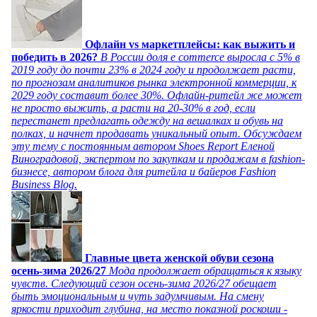
Офлайн vs маркетплейсы: как выжить и
победить в 2026?
В России доля e commerce выросла с 5% в
2019 году до почти 23% в 2024 году и продолжает расти,
по прогнозам аналитиков рынка электронной коммерции, к
2029 году составит более 30%. Офлайн-ритейл же может
не просто выжить, а расти на 20-30% в год, если
перестанет предлагать одежду на вешалках и обувь на
полках, и начнет продавать уникальный опыт. Обсуждаем
эту тему с постоянным автором Shoes Report Еленой
Виноградовой, экспертом по закупкам и продажам в fashion-
бизнесе, автором блога для ритейла и байеров Fashion
Business Blog.
Главные цвета женской обуви сезона
осень-зима 2026/27
Мода продолжает обращаться к языку
чувств. Следующий сезон осень-зима 2026/27 обещает
быть эмоциональным и чуть задумчивым. На смену
яркости приходит глубина, на место показной роскоши -