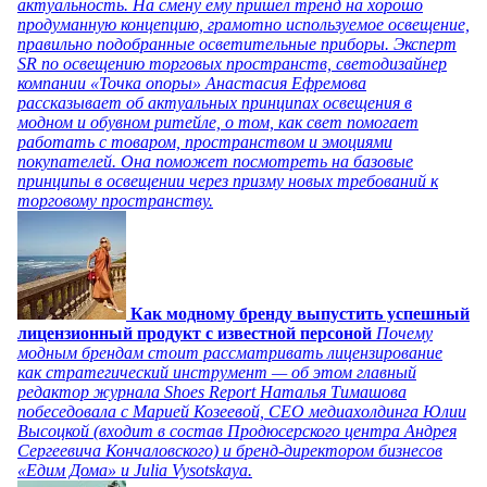
актуальность. На смену ему пришел тренд на хорошо
продуманную концепцию, грамотно используемое освещение,
правильно подобранные осветительные приборы. Эксперт
SR по освещению торговых пространств, светодизайнер
компании «Точка опоры» Анастасия Ефремова
рассказывает об актуальных принципах освещения в
модном и обувном ритейле, о том, как свет помогает
работать с товаром, пространством и эмоциями
покупателей. Она поможет посмотреть на базовые
принципы в освещении через призму новых требований к
торговому пространству.
Как модному бренду выпустить успешный
лицензионный продукт с известной персоной
Почему
модным брендам стоит рассматривать лицензирование
как стратегический инструмент — об этом главный
редактор журнала Shoes Report Наталья Тимашова
побеседовала с Марией Козеевой, СЕО медиахолдинга Юлии
Высоцкой (входит в состав Продюсерского центра Андрея
Сергеевича Кончаловского) и бренд-директором бизнесов
«Едим Дома» и Julia Vysotskaya.