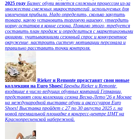
2025 году
Бизнес обуви является сложным процессом из-за
множества смежных микростратегий, используемых для
извлечения прибыли. Надо определить, сколько закупить
товара, какую установить торговую наценку, утвердить
норму остатков в конце сезона. Помимо этого, требуется
составить план продаж и определиться с маркетинговыми
акциями, учитывающими сезонный спрос и конкурентное
окружение, настроить систему мотивации персонала и
правильно расставить точки контроля.
Rieker и Remonte представят свои новые
коллекции на Euro Shoes!
Бренды Rieker и Remonte,
входящие в число ведущих обувных компаний Германии,
представят свои коллекции сезона Весна-Лето’26 в Москве
на международной выставке обуви и аксессуаров Euro
Shoes! Выставка пройдет c 27 по 30 августа 2025 г. на
новой премиальной площадке в конгресс-центре ЦМТ на
Краснопресненской набережной.