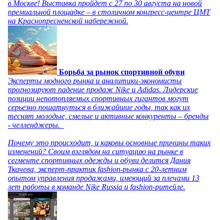
в Москве! Выставка пройдет с 27 по 30 августа на новой
премиальной площадке – в столичном конгресс-центре ЦМТ
на Краснопресненской набережной.
Борьба за рынок спортивной обуви
Эксперты модного рынка и аналитики-экономисты
прогнозируют падение продаж Nike и Adidas. Лидерские
позиции непотопляемых спортивных гигантов могут
серьезно пошатнуться в ближайшие годы, так как их
теснят молодые, смелые и активные конкуренты – бренды
- челленджеры.
Почему это происходит, и каковы основные причины таких
изменений? Своим взглядом на ситуацию на рынке в
сегменте спортивных одежды и обуви делится Дания
Ткачева, эксперт-практик fashion-рынка с 20-летним
опытом управления продажами, имеющий за плечами 13
лет работы в команде Nike Russia и fashion-ритейле.