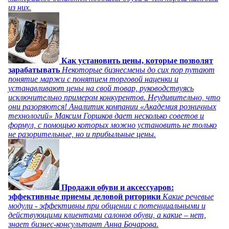
из них.
Как установить цены, которые позволят
зарабатывать
Некоторые бизнесмены до сих пор путают
понятие маржи с понятием торговой наценки и
устанавливают цены на свой товар, руководствуясь
исключительно примером конкурентов. Неудивительно, что
они разоряются! Аналитик компании «Академия розничных
технологий» Максим Горшков дает несколько советов и
формул, с помощью которых можно установить не только
не разорительные, но и прибыльные цены.
Продажи обуви и аксессуаров:
эффективные приемы деловой риторики
Какие речевые
модули - эффективны при общении с потенциальными и
действующими клиентами салонов обуви, а какие – нет,
знает бизнес-консультант Анна Бочарова.