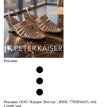
мужских, детских и пляжных зонтов в необычном
дизайнерском исполнении, отличается надёжностью
и высоким качеством…
05.08.2026
499
Реклама
Реклама: ООО "Каприс Восток", ИНН: 7705856435, erid:
LjN8K34jk