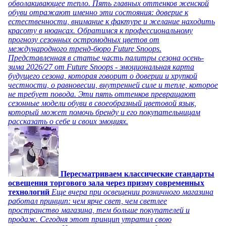
обволакивающее тепло. Пять главных оттенков женской
обуви отражают именно эти состояния: доверие к
естественности, внимание к фактуре и желание находить
красоту в нюансах. Обратимся к профессиональному
прогнозу сезонных остромодных цветов от
международного тренд-бюро Future Snoops.
Представленная в статье часть палитры сезона осень-
зима 2026/27 от Future Snoops - эмоциональная карта
будущего сезона, которая говорит о доверии и хрупкой
честности, о равновесии, внутренней силе и тепле, которое
не требует повода. Эти пять оттенков превращают
сезонные модели обуви в своеобразный цветовой язык,
который может помочь бренду и его покупательницам
рассказать о себе и своих эмоциях.
Пересматриваем классические стандарты
освещения торгового зала через призму современных
технологий
Еще вчера при освещении розничного магазина
работал принцип: чем ярче свет, чем светлее
пространство магазина, тем больше покупателей и
продаж. Сегодня этот принцип утратил свою