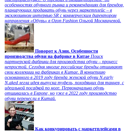
особенностях обувного рынка и рекомендациях для брендов,
планирующих продавать обувь через маркетплейс – в
эксклюзивном интервью SR с коммерческим директором
направления «Обувь» в Ozon Fashion Ольгой Москвичевой.
Поворот к Азии. Особенности
производства обуви на фабрике в Китае
Поиск
партнерской фабрики для производства обуви – процесс
непростой. Сегодня многие российские бренды отшивают
свои коллекции на фабриках в Китае. В концепцию
основанного в 2019 году бренда женской обуви N.early
N.aked легла идея выпуска туфель, походящих для танцев, с
идеальной посадкой по ноге. Первоначально обувь
отшивалась в Европе, но уже в 2022 году производство
обуви перенесли в Китай.
Как конкурировать с маркетплейсами в