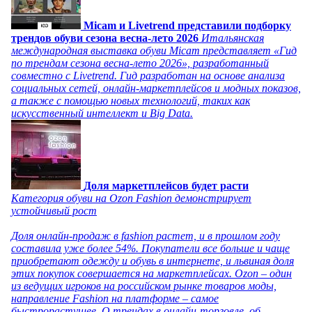
Micam и Livetrend представили подборку
трендов обуви сезона весна-лето 2026
Итальянская
международная выставка обуви Micam представляет «Гид
по трендам сезона весна-лето 2026», разработанный
совместно с Livetrend. Гид разработан на основе анализа
социальных сетей, онлайн-маркетплейсов и модных показов,
а также с помощью новых технологий, таких как
искусственный интеллект и Big Data.
Доля маркетплейсов будет расти
Категория обуви на Ozon Fashion демонстрирует
устойчивый рост
Доля онлайн-продаж в fashion растет, и в прошлом году
составила уже более 54%. Покупатели все больше и чаще
приобретают одежду и обувь в интернете, и львиная доля
этих покупок совершается на маркетплейсах. Ozon – один
из ведущих игроков на российском рынке товаров моды,
направление Fashion на платформе – самое
быстрорастущее. О трендах в онлайн-торговле, об