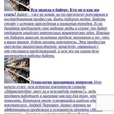
Вся правда о байере. Кто он и как им
стать?
Байер – уже не новая, но по-прежнему популярная и
востребованная профессия. Быть байером модно. Байеры
стоят у истоков зарождения и развития трендов. Если
дизайнер предлагает свое видение моды в сезоне, то байер
отбирает наиболее интересные коммерческие идеи. Именно
от байеров зависит политика продаж магазинов и то, что,
в конце концов, будет носить покупатель. Эта профессия
окружена магическим флером, зачастую, связанным с
отсутствием представлений, в чем же на самом деле
заключается работа байера.
Технология продающих вопросов
Нет
ничего хуже, чем встреча покупателя словами
«Здравствуйте, могу ли я чем-нибудь помочь?», ведь
продавец работает в магазине как раз для того, чтобы
помогать. Критикуя этот устоявшийся шаблон общения с
покупателем, Андрей Чиркарев, бизнес-тренер по
эффективным продажам и основатель проекта «Новая