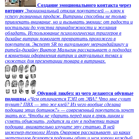
Создание эмоционального контакта через
витрину
Эмоциональный отклик покупателей — ключ к
успеху розничных продаж. Витрины способны не только
привлекать внимание, но и вызывать эмоции: от радости и
ностальгии до чувства принадлежности и желания
обладать. Использование психологических триггеров в
дизайне витрин помогает превратить прохожего в
покупателя. Эксперт SR по визуальному мерчандайзингу и
ритейл-дизайну Виктор Малыгин рассказывает о подходах
в концепции оформления витрин и актуальных темах и
сюжетах для презентации товара в витринах.
Обувной ликбез: из чего делаются обувные
подошвы
«Чем отличается ТЭП от ЭВА? Что мне сулит
тунит? ПВХ — это же клей? Из чего вообще сделана
подошва этих ботинок?» — современный покупатель хочет
знать все. Чтобы не ударить перед ним в грязь лицом и
суметь объяснить, годится ли ему в подметки такая
подошва, внимательно изучите эту статью. В ней
инженер-технолог Игорь Окороков рассказывает, из каких
материалов делаются подошвы обуви и чем хорош каждый