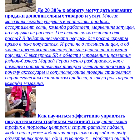
До 20-30% к обороту могут дать магазину
продажи дополнительных товаров и услуг
Многие
магазины сегодня уперлись в «потолок» продаж:
ассортимент есть, команда работает, маркетинг запущен,
но выручка не растет. Где искать возможности для
роста? В действительности ресурсы для роста скрыты
прямо в чеке покупателя. И речь не о повышении цен, а об
умение предложить клиенту больше ценности в момент
покупки. С экспертом SR в области управления и развития
fashion-бизнеса Марией Герасименко разбираемся, как с
помощью дополнительных товаров увеличить продажи, и
почему аксессуары и сопутствующие товары становятся
стратегическим источником прибыли, и какую роль играет
команда магазина.
Как научиться эффективно управлять
покупательским трафиком магазина?
Покупательский
трафик в торговых центрах и стрит-ритейле падает,
люди стали реже ходить за покупками в офлайн по ряду
объективных причин, одна из которых – удобство онлайн-