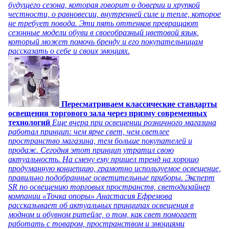
будущего сезона, которая говорит о доверии и хрупкой
честности, о равновесии, внутренней силе и тепле, которое
не требует повода. Эти пять оттенков превращают
сезонные модели обуви в своеобразный цветовой язык,
который может помочь бренду и его покупательницам
рассказать о себе и своих эмоциях.
Пересматриваем классические стандарты
освещения торгового зала через призму современных
технологий
Еще вчера при освещении розничного магазина
работал принцип: чем ярче свет, чем светлее
пространство магазина, тем больше покупателей и
продаж. Сегодня этот принцип утратил свою
актуальность. На смену ему пришел тренд на хорошо
продуманную концепцию, грамотно используемое освещение,
правильно подобранные осветительные приборы. Эксперт
SR по освещению торговых пространств, светодизайнер
компании «Точка опоры» Анастасия Ефремова
рассказывает об актуальных принципах освещения в
модном и обувном ритейле, о том, как свет помогает
работать с товаром, пространством и эмоциями