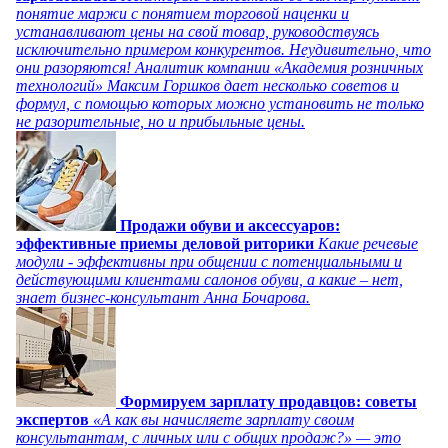
понятие маржи с понятием торговой наценки и
устанавливают цены на свой товар, руководствуясь
исключительно примером конкурентов. Неудивительно, что
они разоряются! Аналитик компании «Академия розничных
технологий» Максим Горшков дает несколько советов и
формул, с помощью которых можно установить не только
не разорительные, но и прибыльные цены.
Продажи обуви и аксессуаров:
эффективные приемы деловой риторики
Какие речевые
модули - эффективны при общении с потенциальными и
действующими клиентами салонов обуви, а какие – нет,
знает бизнес-консультант Анна Бочарова.
Формируем зарплату продавцов: советы
экспертов
«А как вы начисляете зарплату своим
консультантам, с личных или с общих продаж?» — это