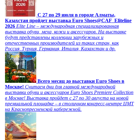
C 27 по 29 июля в городе Алматы,
Казахстан пройдет выставка Euro Shoes@CAF_Eliteline
2026
Elite Line – международная специализированная
выставка обуви, меха, кожи и аксессуаров. На выставке
будут представлены коллекции зарубежных и
отечественных производителей из таких стран, как
Россия, Турция, Германия, Италия, Казахстан и др.
Всего месяц до выставки Euro Shoes в
Москве!
Считаем дни для главной международной
выставки обуви и аксессуаров Euro Shoes Premiere Collection
в Москве! Выставка пройдет с 27 по 30 августа на новой
премиальной площадке – в столичном конгресс-центре ЦМТ
на Краснопресненской набережной.