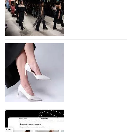
На участие в Московской неделе моды
подано 1047 заявок
На участие в седьмой Московской неделе моды,
которая пройдет в российской столице с 26 сентября
по 1 октября, уже подано 1047 заявок. Примерно
половину из них (494) прислали дизайнеры,
коллекции которых не были представлены в…
07.08.2026
624
BALLINA представит свои новинки на Euro
Shoes