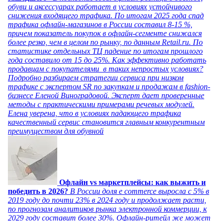
обуви и аксессуарах работает в условиях устойчивого
снижения входящего трафика. По итогам 2025 года спад
трафика офлайн-магазинов в России составил 8-15 %,
причем показатель покупок в офлайн-сегменте снижался
более резко, чем в целом по рынку, по данным Retail.ru. По
статистике отдельных ТЦ падение по итогам прошлого
года составило от 15 до 25%. Как эффективно работать
продавцам с покупателями в таких непростых условиях?
Подробно разбираем стратегии сервиса при низком
трафике с экспертом SR по закупкам и продажам в fashion-
бизнесе Еленой Виноградовой. Эксперт дает проверенные
методы с практическими примерами речевых модулей.
Елена уверена, что в условиях падающего трафика
качественный сервис становится главным конкурентным
преимуществом для обувной
Офлайн vs маркетплейсы: как выжить и
победить в 2026?
В России доля e commerce выросла с 5% в
2019 году до почти 23% в 2024 году и продолжает расти,
по прогнозам аналитиков рынка электронной коммерции, к
2029 году составит более 30%. Офлайн-ритейл же может