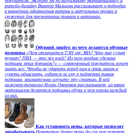
покупателя. Эксперт SR по визуальному мерчандайзингу и
ритейл-дизайну Виктор Малыгин рассказывает о подходах
в концепции оформления витрин и актуальных темах и
сюжетах для презентации товара в витринах.
Обувной ликбез: из чего делаются обувные
подошвы
«Чем отличается ТЭП от ЭВА? Что мне сулит
тунит? ПВХ — это же клей? Из чего вообще сделана
подошва этих ботинок?» — современный покупатель хочет
знать все. Чтобы не ударить перед ним в грязь лицом и
суметь объяснить, годится ли ему в подметки такая
подошва, внимательно изучите эту статью. В ней
инженер-технолог Игорь Окороков рассказывает, из каких
материалов делаются подошвы обуви и чем хорош каждый
из них.
Как установить цены, которые позволят
зарабатывать
Некоторые бизнесмены до сих пор путают