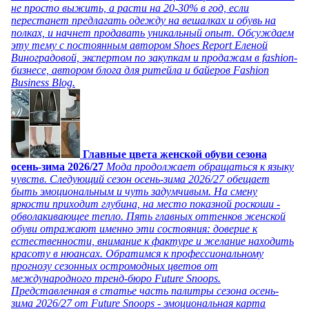
не просто выжить, а расти на 20-30% в год, если
перестанет предлагать одежду на вешалках и обувь на
полках, и начнет продавать уникальный опыт. Обсуждаем
эту тему с постоянным автором Shoes Report Еленой
Виноградовой, экспертом по закупкам и продажам в fashion-
бизнесе, автором блога для ритейла и байеров Fashion
Business Blog.
Главные цвета женской обуви сезона
осень-зима 2026/27
Мода продолжает обращаться к языку
чувств. Следующий сезон осень-зима 2026/27 обещает
быть эмоциональным и чуть задумчивым. На смену
яркости приходит глубина, на место показной роскоши -
обволакивающее тепло. Пять главных оттенков женской
обуви отражают именно эти состояния: доверие к
естественности, внимание к фактуре и желание находить
красоту в нюансах. Обратимся к профессиональному
прогнозу сезонных остромодных цветов от
международного тренд-бюро Future Snoops.
Представленная в статье часть палитры сезона осень-
зима 2026/27 от Future Snoops - эмоциональная карта