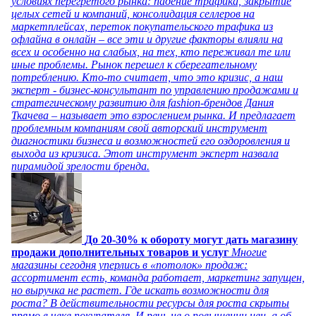
условиях перегретого рынка: падение трафика, закрытие
целых сетей и компаний, консолидация селлеров на
маркетплейсах, переток покупательского трафика из
офлайна в онлайн – все эти и другие факторы влияли на
всех и особенно на слабых, на тех, кто переживал те или
иные проблемы. Рынок перешел к сберегательному
потреблению. Кто-то считает, что это кризис, а наш
эксперт - бизнес-консультант по управлению продажами и
стратегическому развитию для fashion-брендов Дания
Ткачева – называет это взрослением рынка. И предлагает
проблемным компаниям свой авторский инструмент
диагностики бизнеса и возможностей его оздоровления и
выхода из кризиса. Этот инструмент эксперт назвала
пирамидой зрелости бренда.
До 20-30% к обороту могут дать магазину
продажи дополнительных товаров и услуг
Многие
магазины сегодня уперлись в «потолок» продаж:
ассортимент есть, команда работает, маркетинг запущен,
но выручка не растет. Где искать возможности для
роста? В действительности ресурсы для роста скрыты
прямо в чеке покупателя. И речь не о повышении цен, а об