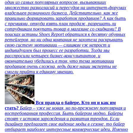
один из самых популярных вопросов, вызывающих
множество разногласий и пересудов на интернет-форумах
владельцев розничного бизнеса. Действительно, как же
правильно формировать заработок продавцов? А как быть
с премиями, откуда взять план продаж, разрешать ли
сотрудникам покупать товар в магазине со скидками? В
поисках истины Shoes Report обратился к десятку обувных
ретейлеров, но ни одна компания не захотела раскрывать
свою систему мотивации — слишком уж непрост и
индивидуален был процесс ее разработки. Тогда мы
расспросили четырех бизнес-консультантов, и
окончательно убедились в том, что тема мотивации
продавцов очень сложна, ведь даже наши эксперты не
смогли прийти к единому мнению.
Вся правда о байере. Кто он и как им
стать?
Байер – уже не новая, но по-прежнему популярная и
востребованная профессия. Быть байером модно. Байеры
стоят у истоков зарождения и развития трендов. Если
дизайнер предлагает свое видение моды в сезоне, то байер
отбирает наиболее интересные коммерческие идеи. Именно