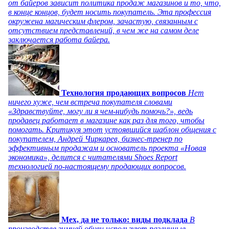
от байеров зависит политика продаж магазинов и то, что,
в конце концов, будет носить покупатель. Эта профессия
окружена магическим флером, зачастую, связанным с
отсутствием представлений, в чем же на самом деле
заключается работа байера.
Технология продающих вопросов
Нет
ничего хуже, чем встреча покупателя словами
«Здравствуйте, могу ли я чем-нибудь помочь?», ведь
продавец работает в магазине как раз для того, чтобы
помогать. Критикуя этот устоявшийся шаблон общения с
покупателем, Андрей Чиркарев, бизнес-тренер по
эффективным продажам и основатель проекта «Новая
экономика», делится с читателями Shoes Report
технологией по-настоящему продающих вопросов.
Мех, да не только: виды подклада
В
производстве зимней обуви используют различные