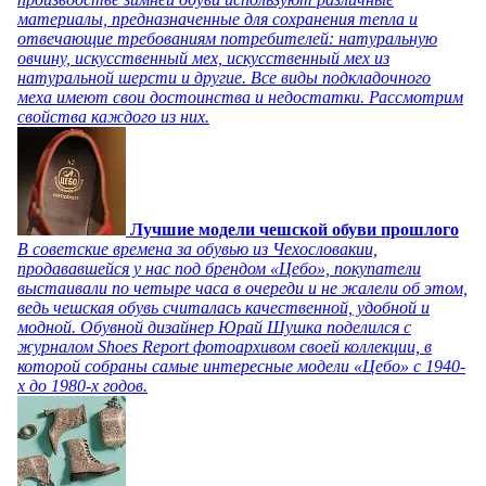
материалы, предназначенные для сохранения тепла и
отвечающие требованиям потребителей: натуральную
овчину, искусственный мех, искусственный мех из
натуральной шерсти и другие. Все виды подкладочного
меха имеют свои достоинства и недостатки. Рассмотрим
свойства каждого из них.
Лучшие модели чешской обуви прошлого
В советские времена за обувью из Чехословакии,
продававшейся у нас под брендом «Цебо», покупатели
выстаивали по четыре часа в очереди и не жалели об этом,
ведь чешская обувь считалась качественной, удобной и
модной. Обувной дизайнер Юрай Шушка поделился с
журналом Shoes Report фотоархивом своей коллекции, в
которой собраны самые интересные модели «Цебо» с 1940-
х до 1980-х годов.