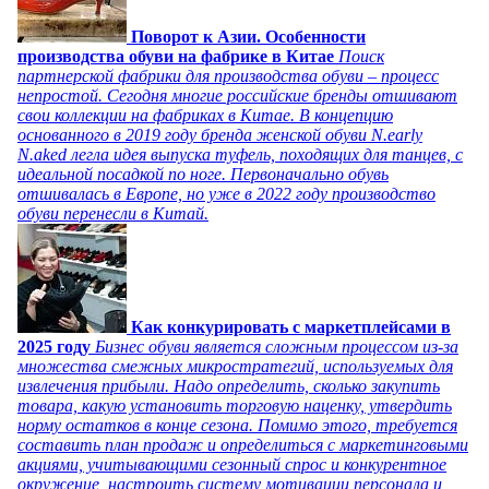
Поворот к Азии. Особенности
производства обуви на фабрике в Китае
Поиск
партнерской фабрики для производства обуви – процесс
непростой. Сегодня многие российские бренды отшивают
свои коллекции на фабриках в Китае. В концепцию
основанного в 2019 году бренда женской обуви N.early
N.aked легла идея выпуска туфель, походящих для танцев, с
идеальной посадкой по ноге. Первоначально обувь
отшивалась в Европе, но уже в 2022 году производство
обуви перенесли в Китай.
Как конкурировать с маркетплейсами в
2025 году
Бизнес обуви является сложным процессом из-за
множества смежных микростратегий, используемых для
извлечения прибыли. Надо определить, сколько закупить
товара, какую установить торговую наценку, утвердить
норму остатков в конце сезона. Помимо этого, требуется
составить план продаж и определиться с маркетинговыми
акциями, учитывающими сезонный спрос и конкурентное
окружение, настроить систему мотивации персонала и