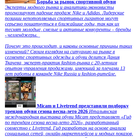
Борьба за рынок спортивной обуви
Эксперты модного рынка и аналитики-экономисты
прогнозируют падение продаж Nike и Adidas. Лидерские
позиции непотопляемых спортивных гигантов могут
серьезно пошатнуться в ближайшие годы, так как их
теснят молодые, смелые и активные конкуренты – бренды
- челленджеры.
Почему это происходит, и каковы основные причины таких
изменений? Своим взглядом на ситуацию на рынке в
сегменте спортивных одежды и обуви делится Дания
Ткачева, эксперт-практик fashion-рынка с 20-летним
опытом управления продажами, имеющий за плечами 13
лет работы в команде Nike Russia и fashion-ритейле.
Micam и Livetrend представили подборку
трендов обуви сезона весна-лето 2026
Итальянская
международная выставка обуви Micam представляет «Гид
по трендам сезона весна-лето 2026», разработанный
совместно с Livetrend. Гид разработан на основе анализа
социальных сетей, онлайн-маркетплейсов и модных показов,