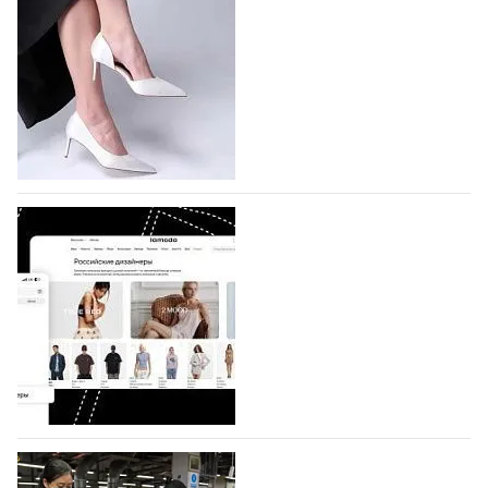
подано 1047 заявок
На участие в седьмой Московской неделе моды,
которая пройдет в российской столице с 26 сентября
по 1 октября, уже подано 1047 заявок. Примерно
половину из них (494) прислали дизайнеры,
коллекции которых не были представлены в…
07.08.2026
560
BALLINA представит свои новинки на Euro
Shoes
Компания BALLINA Guangzhou Lihuang Footwear
Co., Ltd., основанная в 2011 году и расположенная в
Гуанчжоу, столице моды Китая, является
профессиональной обувной компанией,
объединяющей разработку, производство и…
07.08.2026
411
На платформе Lamoda - новый раздел и