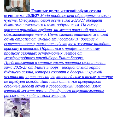
Главные цвета женской обуви сезона
осень-зима 2026/27
Мода продолжает обращаться к языку
чувств. Следующий сезон осень-зима 2026/27 обещает
быть эмоциональным и чуть задумчивым. На смену
яркости приходит глубина, на место показной роскоши -
обволакивающее тепло. Пять главных оттенков женской
обуви отражают именно эти состояния: доверие к
естественности, внимание к фактуре и желание находить
красоту в нюансах. Обратимся к профессиональному
прогнозу сезонных остромодных цветов от
международного тренд-бюро Future Snoops.
Представленная в статье часть палитры сезона осень-
зима 2026/27 от Future Snoops - эмоциональная карта
будущего сезона, которая говорит о доверии и хрупкой
честности, о равновесии, внутренней силе и тепле, которое
не требует повода. Эти пять оттенков превращают
сезонные модели обуви в своеобразный цветовой язык,
который может помочь бренду и его покупательницам
рассказать о себе и своих эмоциях.