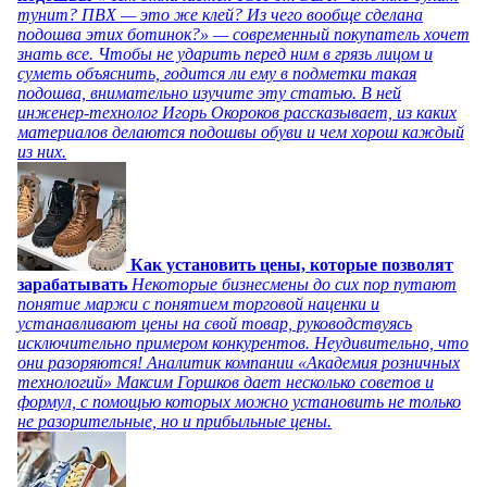
тунит? ПВХ — это же клей? Из чего вообще сделана
подошва этих ботинок?» — современный покупатель хочет
знать все. Чтобы не ударить перед ним в грязь лицом и
суметь объяснить, годится ли ему в подметки такая
подошва, внимательно изучите эту статью. В ней
инженер-технолог Игорь Окороков рассказывает, из каких
материалов делаются подошвы обуви и чем хорош каждый
из них.
Как установить цены, которые позволят
зарабатывать
Некоторые бизнесмены до сих пор путают
понятие маржи с понятием торговой наценки и
устанавливают цены на свой товар, руководствуясь
исключительно примером конкурентов. Неудивительно, что
они разоряются! Аналитик компании «Академия розничных
технологий» Максим Горшков дает несколько советов и
формул, с помощью которых можно установить не только
не разорительные, но и прибыльные цены.