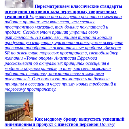
Пересматриваем классические стандарты
освещения торгового зала через призму современных
технологий
Еще вчера при освещении розничного магазина
работал принцип: чем ярче свет, чем светлее
пространство магазина, тем больше покупателей и
продаж. Сегодня этот принцип утратил свою
актуальность. На смену ему пришел тренд на хорошо
продуманную концепцию, грамотно используемое освещение,
правильно подобранные осветительные приборы. Эксперт
SR по освещению торговых пространств, светодизайнер
компании «Точка опоры» Анастасия Ефремова
рассказывает об актуальных принципах освещения в
модном и обувном ритейле, о том, как свет помогает
работать с товаром, пространством и эмоциями
покупателей. Она поможет посмотреть на базовые
принципы в освещении через призму новых требований к
торговому пространству.
Как модному бренду выпустить успешный
лицензионный продукт с известной персоной
Почему