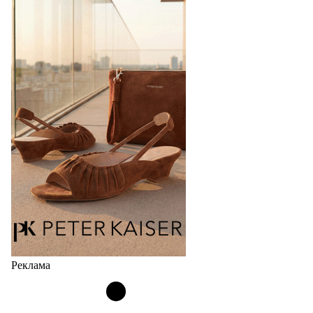
перевыпустил свой хит - кроссовки
Bubble
Популярный силуэт бренда,1999 года выпуска,
соответствует сегодняшнему тренду на
сникерины (гибридный вариант балеток и
кроссовок обтекаемой формы и с тонкой подошвой).
Но в модели Miu Miu Bubble присутствует еще и…
05.08.2026
2484
Реклама