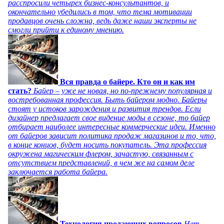
расспросили четырех бизнес-консультантов, и
окончательно убедились в том, что тема мотивации
продавцов очень сложна, ведь даже наши эксперты не
смогли прийти к единому мнению.
Вся правда о байере. Кто он и как им
стать?
Байер – уже не новая, но по-прежнему популярная и
востребованная профессия. Быть байером модно. Байеры
стоят у истоков зарождения и развития трендов. Если
дизайнер предлагает свое видение моды в сезоне, то байер
отбирает наиболее интересные коммерческие идеи. Именно
от байеров зависит политика продаж магазинов и то, что,
в конце концов, будет носить покупатель. Эта профессия
окружена магическим флером, зачастую, связанным с
отсутствием представлений, в чем же на самом деле
заключается работа байера.
Технология продающих вопросов
Нет