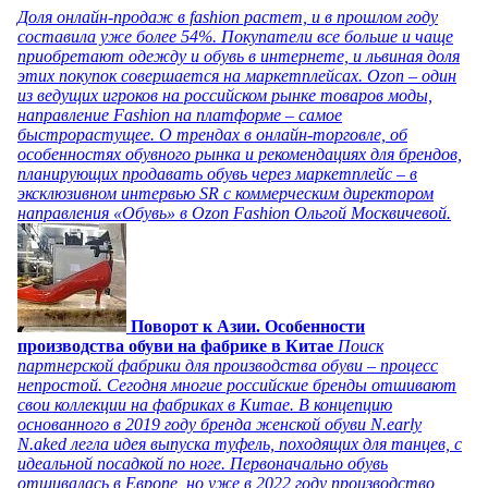
Доля онлайн-продаж в fashion растет, и в прошлом году
составила уже более 54%. Покупатели все больше и чаще
приобретают одежду и обувь в интернете, и львиная доля
этих покупок совершается на маркетплейсах. Ozon – один
из ведущих игроков на российском рынке товаров моды,
направление Fashion на платформе – самое
быстрорастущее. О трендах в онлайн-торговле, об
особенностях обувного рынка и рекомендациях для брендов,
планирующих продавать обувь через маркетплейс – в
эксклюзивном интервью SR с коммерческим директором
направления «Обувь» в Ozon Fashion Ольгой Москвичевой.
Поворот к Азии. Особенности
производства обуви на фабрике в Китае
Поиск
партнерской фабрики для производства обуви – процесс
непростой. Сегодня многие российские бренды отшивают
свои коллекции на фабриках в Китае. В концепцию
основанного в 2019 году бренда женской обуви N.early
N.aked легла идея выпуска туфель, походящих для танцев, с
идеальной посадкой по ноге. Первоначально обувь
отшивалась в Европе, но уже в 2022 году производство