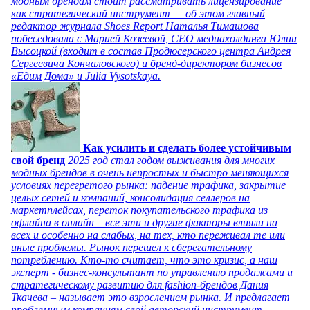
модным брендам стоит рассматривать лицензирование
как стратегический инструмент — об этом главный
редактор журнала Shoes Report Наталья Тимашова
побеседовала с Марией Козеевой, СЕО медиахолдинга Юлии
Высоцкой (входит в состав Продюсерского центра Андрея
Сергеевича Кончаловского) и бренд-директором бизнесов
«Едим Дома» и Julia Vysotskaya.
Как усилить и сделать более устойчивым
свой бренд
2025 год стал годом выживания для многих
модных брендов в очень непростых и быстро меняющихся
условиях перегретого рынка: падение трафика, закрытие
целых сетей и компаний, консолидация селлеров на
маркетплейсах, переток покупательского трафика из
офлайна в онлайн – все эти и другие факторы влияли на
всех и особенно на слабых, на тех, кто переживал те или
иные проблемы. Рынок перешел к сберегательному
потреблению. Кто-то считает, что это кризис, а наш
эксперт - бизнес-консультант по управлению продажами и
стратегическому развитию для fashion-брендов Дания
Ткачева – называет это взрослением рынка. И предлагает
проблемным компаниям свой авторский инструмент