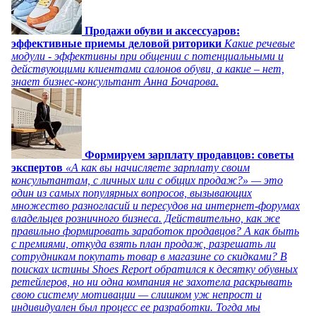
Продажи обуви и аксессуаров:
эффективные приемы деловой риторики
Какие речевые
модули - эффективны при общении с потенциальными и
действующими клиентами салонов обуви, а какие – нет,
знает бизнес-консультант Анна Бочарова.
Формируем зарплату продавцов: советы
экспертов
«А как вы начисляете зарплату своим
консультантам, с личных или с общих продаж?» — это
один из самых популярных вопросов, вызывающих
множество разногласий и пересудов на интернет-форумах
владельцев розничного бизнеса. Действительно, как же
правильно формировать заработок продавцов? А как быть
с премиями, откуда взять план продаж, разрешать ли
сотрудникам покупать товар в магазине со скидками? В
поисках истины Shoes Report обратился к десятку обувных
ретейлеров, но ни одна компания не захотела раскрывать
свою систему мотивации — слишком уж непрост и
индивидуален был процесс ее разработки. Тогда мы