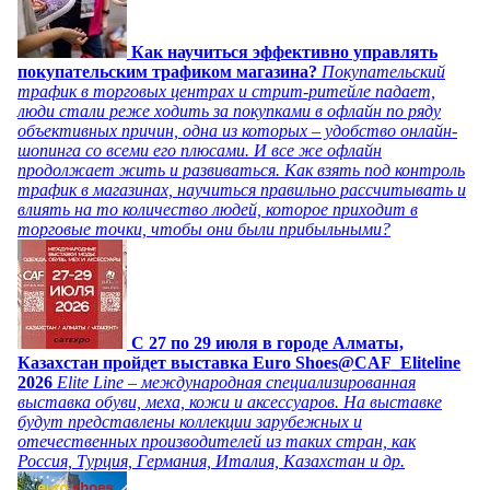
Как научиться эффективно управлять
покупательским трафиком магазина?
Покупательский
трафик в торговых центрах и стрит-ритейле падает,
люди стали реже ходить за покупками в офлайн по ряду
объективных причин, одна из которых – удобство онлайн-
шопинга со всеми его плюсами. И все же офлайн
продолжает жить и развиваться. Как взять под контроль
трафик в магазинах, научиться правильно рассчитывать и
влиять на то количество людей, которое приходит в
торговые точки, чтобы они были прибыльными?
C 27 по 29 июля в городе Алматы,
Казахстан пройдет выставка Euro Shoes@CAF_Eliteline
2026
Elite Line – международная специализированная
выставка обуви, меха, кожи и аксессуаров. На выставке
будут представлены коллекции зарубежных и
отечественных производителей из таких стран, как
Россия, Турция, Германия, Италия, Казахстан и др.