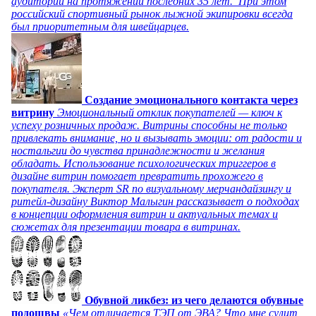
аудитории на протяжении последних 35 лет. При этом
российский спортивный рынок лыжной экипировки всегда
был приоритетным для швейцарцев.
Создание эмоционального контакта через
витрину
Эмоциональный отклик покупателей — ключ к
успеху розничных продаж. Витрины способны не только
привлекать внимание, но и вызывать эмоции: от радости и
ностальгии до чувства принадлежности и желания
обладать. Использование психологических триггеров в
дизайне витрин помогает превратить прохожего в
покупателя. Эксперт SR по визуальному мерчандайзингу и
ритейл-дизайну Виктор Малыгин рассказывает о подходах
в концепции оформления витрин и актуальных темах и
сюжетах для презентации товара в витринах.
Обувной ликбез: из чего делаются обувные
подошвы
«Чем отличается ТЭП от ЭВА? Что мне сулит