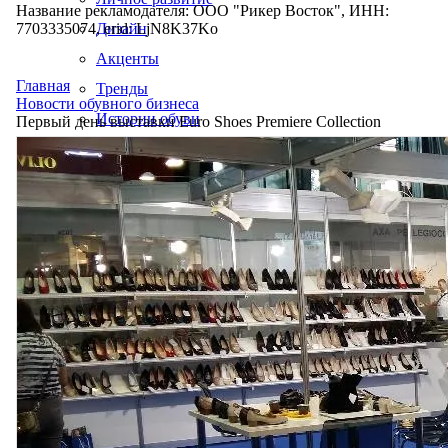
Название рекламодателя: ООО "Рикер Восток", ИНН:
7703335074, erid: LjN8K37Ko
Дизайн
Акценты
Главная
Тренды
Новости обувного бизнеса
Истории обуви
Первый день выставки Euro Shoes Premiere Collection
Производство