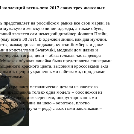
И коллекций весна-лето 2017 своих трех люксовых
ь представляет на российском рынке все свои марки, за
и мужскую и женскую линии одежды, а также обувь,
линий является сам немецкий дизайнер Филипп Плейн,
му всего 38 лет). В одежной линии, как для мужчин,
леты, жаккардовые пиджаки, куртки-бомберы и даже
ми и кристаллами Swarovski, модный дом давно и
черепа, тигры, цепи – обязательная часть декора
Мужская обувная линейка была представлена сникерами
асыщенного красного цвета, высокими кроссовками а-ля
ипонами, щедро украшенными пайетками, городскими
 логотипами.
дели украшают металлические детали из «желтого
уви представила только одна модель – босоножки из
шенные «золотыми» черепами, инкрустированными
чокер (украшение на шею – короткое, плотно
ллического обруча – ред.) с золотыми заклепками –