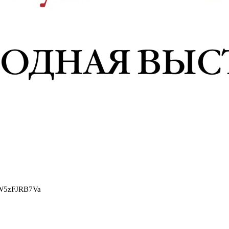
2W5zFJRB7Va