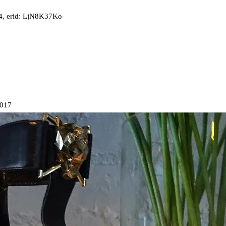
, erid: LjN8K37Ko
2017