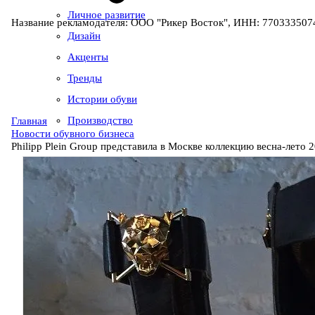
Личное развитие
Название рекламодателя: ООО "Рикер Восток", ИНН: 7703335074
Дизайн
Акценты
Тренды
Истории обуви
Производство
Главная
Новости обувного бизнеса
Philipp Plein Group представила в Москве коллекцию весна-лето 