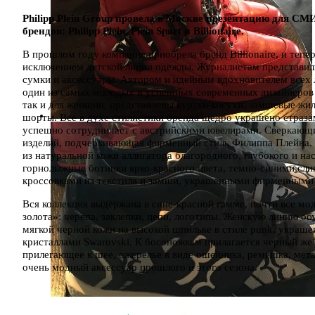
Philipp Plein Group провела в Москве презентацию для СМ
брендов: Philipp Plein, Plein Sport и Billionaire.
В прошлом году компания приобрела бренд Billionaire, и тепер
исключением детской линии одежды. Журналистам представил
сумки и аксессуары. Автором и идейным вдохновителем всех 
один из самых молодых и успешных современных дизайнеров (е
так и для женщин, представлены куртки-косухи, замшевые жи
шорты. Все в духе стилистики бренда щедро украшено страза
успешно сотрудничает с австрийскими ювелирами. Сверкающие 
изделий, подчеркивающая фирменный стиль Филиппа Плейна. 
из натуральной кожи аллигатора благородного, глубокого и н
горнолыжные ботинки ярко-красного цвета, темно-синими сл
кроссовками из текстиля и замши, украшенными фирменными
Вся коллекция выдержана в сине-красной гамме, почти все мо
золота»: черепа, заклепки, цепи, логотипы. Женскую линию об
мягкой черной кожи на высокой шпильке в стиле punk, укра
кристаллами Swarovski. К босоножкам прилагается черный же 
прилегающее к шее, ожерелье в виде ошейника, ремешка, мета
очень модный аксессуар прошлого и этого сезона.