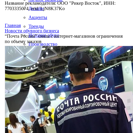
Название рекламодателя: ООО "Рикер Восток", ИНН:
7703335074, erid: LjN8K37Ko
Дизайн
Акценты
Главная
Тренды
Новости обувного бизнеса
Истории обуви
“Почта России” сняла с интернет-магазинов ограничения
по объему заказов
Производство