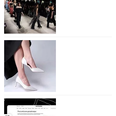
На участие в Московской неделе моды
подано 1047 заявок
На участие в седьмой Московской неделе моды,
которая пройдет в российской столице с 26 сентября
по 1 октября, уже подано 1047 заявок. Примерно
половину из них (494) прислали дизайнеры,
коллекции которых не были представлены в…
07.08.2026
750
BALLINA представит свои новинки на Euro
Shoes