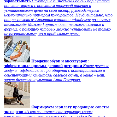
зарабатывать
Некоторые бизнесмены до сих пор путают
понятие маржи с понятием торговой наценки и
устанавливают цены на свой товар, руководствуясь
исключительно примером конкурентов. Неудивительно, что
они разоряются! Аналитик компании «Академия розничных
технологий» Максим Горшков дает несколько советов и
формул, с помощью которых можно установить не только
не разорительные, но и прибыльные цены.
Продажи обуви и аксессуаров:
эффективные приемы деловой риторики
Какие речевые
модули - эффективны при общении с потенциальными и
действующими клиентами салонов обуви, а какие – нет,
знает бизнес-консультант Анна Бочарова.
Формируем зарплату продавцов: советы
экспертов
«А как вы начисляете зарплату своим
консультантам, с личных или с общих продаж?» — это