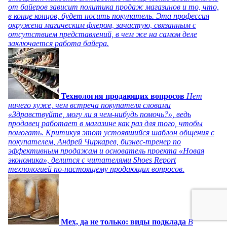
от байеров зависит политика продаж магазинов и то, что,
в конце концов, будет носить покупатель. Эта профессия
окружена магическим флером, зачастую, связанным с
отсутствием представлений, в чем же на самом деле
заключается работа байера.
Технология продающих вопросов
Нет
ничего хуже, чем встреча покупателя словами
«Здравствуйте, могу ли я чем-нибудь помочь?», ведь
продавец работает в магазине как раз для того, чтобы
помогать. Критикуя этот устоявшийся шаблон общения с
покупателем, Андрей Чиркарев, бизнес-тренер по
эффективным продажам и основатель проекта «Новая
экономика», делится с читателями Shoes Report
технологией по-настоящему продающих вопросов.
Мех, да не только: виды подклада
В