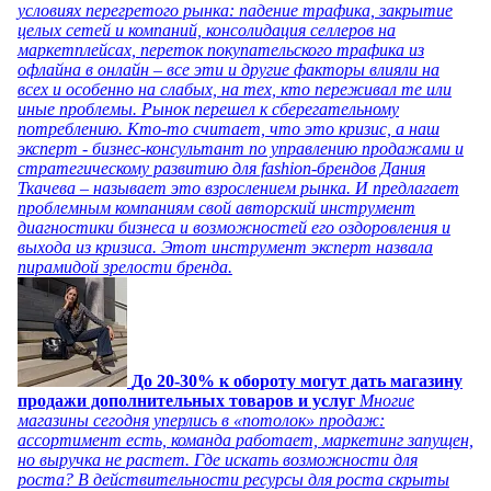
условиях перегретого рынка: падение трафика, закрытие
целых сетей и компаний, консолидация селлеров на
маркетплейсах, переток покупательского трафика из
офлайна в онлайн – все эти и другие факторы влияли на
всех и особенно на слабых, на тех, кто переживал те или
иные проблемы. Рынок перешел к сберегательному
потреблению. Кто-то считает, что это кризис, а наш
эксперт - бизнес-консультант по управлению продажами и
стратегическому развитию для fashion-брендов Дания
Ткачева – называет это взрослением рынка. И предлагает
проблемным компаниям свой авторский инструмент
диагностики бизнеса и возможностей его оздоровления и
выхода из кризиса. Этот инструмент эксперт назвала
пирамидой зрелости бренда.
До 20-30% к обороту могут дать магазину
продажи дополнительных товаров и услуг
Многие
магазины сегодня уперлись в «потолок» продаж:
ассортимент есть, команда работает, маркетинг запущен,
но выручка не растет. Где искать возможности для
роста? В действительности ресурсы для роста скрыты