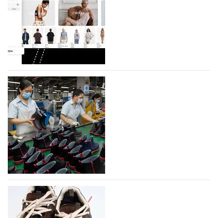
Компания BALLINA Guangzhou Lihuang Footwear
Co., Ltd., основанная в 2011 году и расположенная в
Гуанчжоу, столице моды Китая, является
профессиональной обувной компанией,
объединяющей разработку, производство и…
07.08.2026
618
На платформе Lamoda - новый раздел и
условия продвижения локальных
дизайнерских марок
Российский маркетплейс Lamoda решил обновить
раздел для продажи продукции локальных
дизайнерских марок одежды, обуви и аксессуаров.
Бренды также получат маркетинговую…
06.08.2026
798
Объем мирового производства обуви в
2025 году практически не увеличился