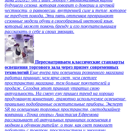
будущего сезона, которая говорит о доверии и хрупкой
честности, о равновесии, внутренней силе и тепле, которое
не требует повода. Эти пять оттенков превращают
сезонные модели обуви в своеобразный цветовой язык,
который может помочь бренду и его покупательницам
рассказать о себе и своих эмоциях.
Пересматриваем классические стандарты
освещения торгового зала через призму современных
технологий
Еще вчера при освещении розничного магазина
работал принцип: чем ярче свет, чем светлее
пространство магазина, тем больше покупателей и
продаж. Сегодня этот принцип утратил свою
актуальность. На смену ему пришел тренд на хорошо
продуманную концепцию, грамотно используемое освещение,
правильно подобранные осветительные приборы. Эксперт
SR по освещению торговых пространств, светодизайнер
компании «Точка опоры» Анастасия Ефремова
рассказывает об актуальных принципах освещения в
модном и обувном ритейле, о том, как свет помогает
работать с товаром, пространством и эмоциями