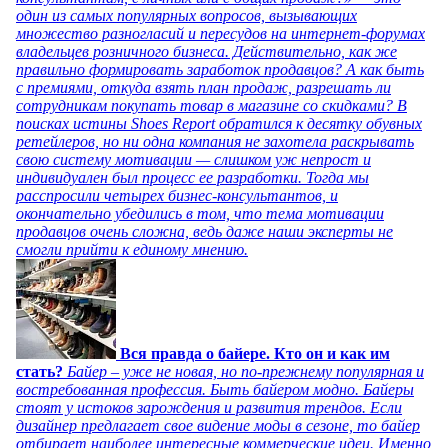
один из самых популярных вопросов, вызывающих
множество разногласий и пересудов на интернет-форумах
владельцев розничного бизнеса. Действительно, как же
правильно формировать заработок продавцов? А как быть
с премиями, откуда взять план продаж, разрешать ли
сотрудникам покупать товар в магазине со скидками? В
поисках истины Shoes Report обратился к десятку обувных
ретейлеров, но ни одна компания не захотела раскрывать
свою систему мотивации — слишком уж непрост и
индивидуален был процесс ее разработки. Тогда мы
расспросили четырех бизнес-консультантов, и
окончательно убедились в том, что тема мотивации
продавцов очень сложна, ведь даже наши эксперты не
смогли прийти к единому мнению.
Вся правда о байере. Кто он и как им
стать?
Байер – уже не новая, но по-прежнему популярная и
востребованная профессия. Быть байером модно. Байеры
стоят у истоков зарождения и развития трендов. Если
дизайнер предлагает свое видение моды в сезоне, то байер
отбирает наиболее интересные коммерческие идеи. Именно