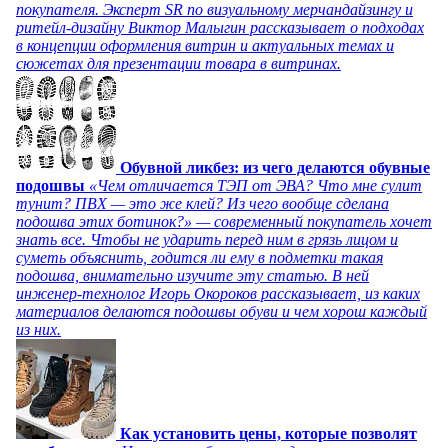
покупателя. Эксперт SR по визуальному мерчандайзингу и
ритейл-дизайну Виктор Малыгин рассказывает о подходах
в концепции оформления витрин и актуальных темах и
сюжетах для презентации товара в витринах.
Обувной ликбез: из чего делаются обувные
подошвы
«Чем отличается ТЭП от ЭВА? Что мне сулит
тунит? ПВХ — это же клей? Из чего вообще сделана
подошва этих ботинок?» — современный покупатель хочет
знать все. Чтобы не ударить перед ним в грязь лицом и
суметь объяснить, годится ли ему в подметки такая
подошва, внимательно изучите эту статью. В ней
инженер-технолог Игорь Окороков рассказывает, из каких
материалов делаются подошвы обуви и чем хорош каждый
из них.
Как установить цены, которые позволят