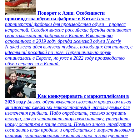
Поворот к Азии. Особенности
производства обуви на фабрике в Китае
Поиск
партнерской фабрики для производства обуви – процесс
непростой. Сегодня многие российские бренды отшивают
свои коллекции на фабриках в Китае. В концепцию
основанного в 2019 году бренда женской обуви N.early
N.aked легла идея выпуска туфель, походящих для танцев, с
идеальной посадкой по ноге. Первоначально обувь
отшивалась в Европе, но уже в 2022 году производство
обуви перенесли в Китай.
Как конкурировать с маркетплейсами в
2025 году
Бизнес обуви является сложным процессом из-за
множества смежных микростратегий, используемых для
извлечения прибыли. Надо определить, сколько закупить
товара, какую установить торговую наценку, утвердить
норму остатков в конце сезона. Помимо этого, требуется
составить план продаж и определиться с маркетинговыми
акциями, учитывающими сезонный спрос и конкурентное