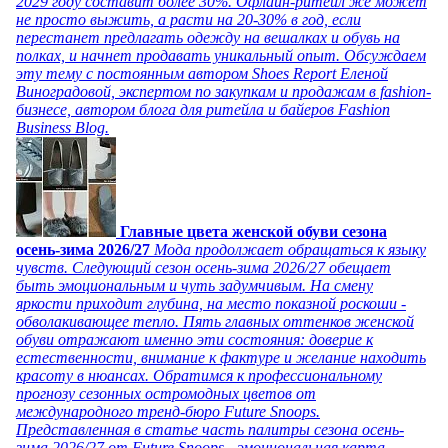
2029 году составит более 30%. Офлайн-ритейл же может
не просто выжить, а расти на 20-30% в год, если
перестанет предлагать одежду на вешалках и обувь на
полках, и начнет продавать уникальный опыт. Обсуждаем
эту тему с постоянным автором Shoes Report Еленой
Виноградовой, экспертом по закупкам и продажам в fashion-
бизнесе, автором блога для ритейла и байеров Fashion
Business Blog.
Главные цвета женской обуви сезона
осень-зима 2026/27
Мода продолжает обращаться к языку
чувств. Следующий сезон осень-зима 2026/27 обещает
быть эмоциональным и чуть задумчивым. На смену
яркости приходит глубина, на место показной роскоши -
обволакивающее тепло. Пять главных оттенков женской
обуви отражают именно эти состояния: доверие к
естественности, внимание к фактуре и желание находить
красоту в нюансах. Обратимся к профессиональному
прогнозу сезонных остромодных цветов от
международного тренд-бюро Future Snoops.
Представленная в статье часть палитры сезона осень-
зима 2026/27 от Future Snoops - эмоциональная карта