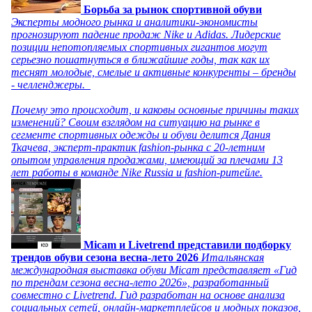
Борьба за рынок спортивной обуви
Эксперты модного рынка и аналитики-экономисты
прогнозируют падение продаж Nike и Adidas. Лидерские
позиции непотопляемых спортивных гигантов могут
серьезно пошатнуться в ближайшие годы, так как их
теснят молодые, смелые и активные конкуренты – бренды
- челленджеры.
Почему это происходит, и каковы основные причины таких
изменений? Своим взглядом на ситуацию на рынке в
сегменте спортивных одежды и обуви делится Дания
Ткачева, эксперт-практик fashion-рынка с 20-летним
опытом управления продажами, имеющий за плечами 13
лет работы в команде Nike Russia и fashion-ритейле.
Micam и Livetrend представили подборку
трендов обуви сезона весна-лето 2026
Итальянская
международная выставка обуви Micam представляет «Гид
по трендам сезона весна-лето 2026», разработанный
совместно с Livetrend. Гид разработан на основе анализа
социальных сетей, онлайн-маркетплейсов и модных показов,