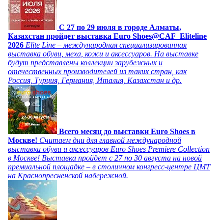
C 27 по 29 июля в городе Алматы,
Казахстан пройдет выставка Euro Shoes@CAF_Eliteline
2026
Elite Line – международная специализированная
выставка обуви, меха, кожи и аксессуаров. На выставке
будут представлены коллекции зарубежных и
отечественных производителей из таких стран, как
Россия, Турция, Германия, Италия, Казахстан и др.
Всего месяц до выставки Euro Shoes в
Москве!
Считаем дни для главной международной
выставки обуви и аксессуаров Euro Shoes Premiere Collection
в Москве! Выставка пройдет с 27 по 30 августа на новой
премиальной площадке – в столичном конгресс-центре ЦМТ
на Краснопресненской набережной.