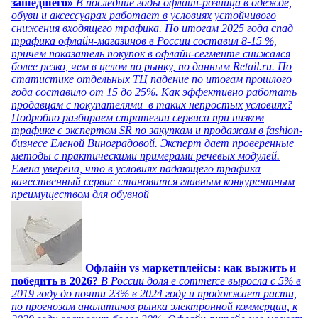
зашедшего»
В последние годы офлайн-розница в одежде,
обуви и аксессуарах работает в условиях устойчивого
снижения входящего трафика. По итогам 2025 года спад
трафика офлайн-магазинов в России составил 8-15 %,
причем показатель покупок в офлайн-сегменте снижался
более резко, чем в целом по рынку, по данным Retail.ru. По
статистике отдельных ТЦ падение по итогам прошлого
года составило от 15 до 25%. Как эффективно работать
продавцам с покупателями в таких непростых условиях?
Подробно разбираем стратегии сервиса при низком
трафике с экспертом SR по закупкам и продажам в fashion-
бизнесе Еленой Виноградовой. Эксперт дает проверенные
методы с практическими примерами речевых модулей.
Елена уверена, что в условиях падающего трафика
качественный сервис становится главным конкурентным
преимуществом для обувной
Офлайн vs маркетплейсы: как выжить и
победить в 2026?
В России доля e commerce выросла с 5% в
2019 году до почти 23% в 2024 году и продолжает расти,
по прогнозам аналитиков рынка электронной коммерции, к