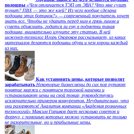
подошвы
«Чем отличается ТЭП от ЭВА? Что мне сулит
тунит? ПВХ — это же клей? Из чего вообще сделана
подошва этих ботинок?» — современный покупатель хочет
знать все. Чтобы не ударить перед ним в грязь лицом и
суметь объяснить, годится ли ему в подметки такая
подошва, внимательно изучите эту статью. В ней
инженер-технолог Игорь Окороков рассказывает, из каких
материалов делаются подошвы обуви и чем хорош каждый
из них.
Как установить цены, которые позволят
зарабатывать
Некоторые бизнесмены до сих пор путают
понятие маржи с понятием торговой наценки и
устанавливают цены на свой товар, руководствуясь
исключительно примером конкурентов. Неудивительно, что
они разоряются! Аналитик компании «Академия розничных
технологий» Максим Горшков дает несколько советов и
формул, с помощью которых можно установить не только
не разорительные, но и прибыльные цены.