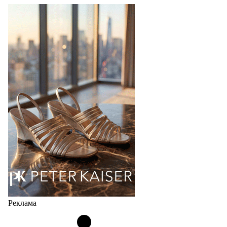
TAMARIS SS27: 60 ЛЕТ УВЕРЕННОСТИ В
КАЖДОМ ШАГЕ
В 2027 году бренд TAMARIS отмечает 60-летний
юбилей. Шесть десятилетий доверия миллионов
покупателей, постоянного развития и понимания,
какой будет современная женщина завтра.
Юбилейная коллекция Весна–Лето 2027 открывает
не просто новый сезон, а…
04.08.2026
534
Реклама