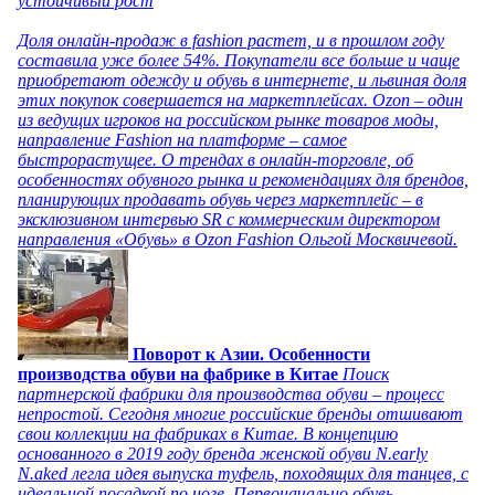
устойчивый рост
Доля онлайн-продаж в fashion растет, и в прошлом году
составила уже более 54%. Покупатели все больше и чаще
приобретают одежду и обувь в интернете, и львиная доля
этих покупок совершается на маркетплейсах. Ozon – один
из ведущих игроков на российском рынке товаров моды,
направление Fashion на платформе – самое
быстрорастущее. О трендах в онлайн-торговле, об
особенностях обувного рынка и рекомендациях для брендов,
планирующих продавать обувь через маркетплейс – в
эксклюзивном интервью SR с коммерческим директором
направления «Обувь» в Ozon Fashion Ольгой Москвичевой.
Поворот к Азии. Особенности
производства обуви на фабрике в Китае
Поиск
партнерской фабрики для производства обуви – процесс
непростой. Сегодня многие российские бренды отшивают
свои коллекции на фабриках в Китае. В концепцию
основанного в 2019 году бренда женской обуви N.early
N.aked легла идея выпуска туфель, походящих для танцев, с
идеальной посадкой по ноге. Первоначально обувь