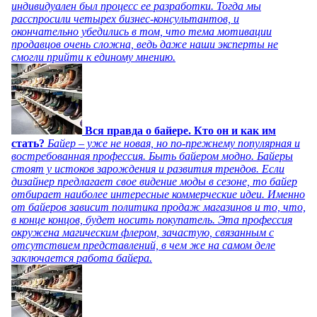
индивидуален был процесс ее разработки. Тогда мы
расспросили четырех бизнес-консультантов, и
окончательно убедились в том, что тема мотивации
продавцов очень сложна, ведь даже наши эксперты не
смогли прийти к единому мнению.
Вся правда о байере. Кто он и как им
стать?
Байер – уже не новая, но по-прежнему популярная и
востребованная профессия. Быть байером модно. Байеры
стоят у истоков зарождения и развития трендов. Если
дизайнер предлагает свое видение моды в сезоне, то байер
отбирает наиболее интересные коммерческие идеи. Именно
от байеров зависит политика продаж магазинов и то, что,
в конце концов, будет носить покупатель. Эта профессия
окружена магическим флером, зачастую, связанным с
отсутствием представлений, в чем же на самом деле
заключается работа байера.