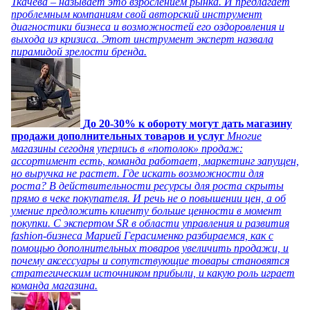
Ткачева – называет это взрослением рынка. И предлагает
проблемным компаниям свой авторский инструмент
диагностики бизнеса и возможностей его оздоровления и
выхода из кризиса. Этот инструмент эксперт назвала
пирамидой зрелости бренда.
До 20-30% к обороту могут дать магазину
продажи дополнительных товаров и услуг
Многие
магазины сегодня уперлись в «потолок» продаж:
ассортимент есть, команда работает, маркетинг запущен,
но выручка не растет. Где искать возможности для
роста? В действительности ресурсы для роста скрыты
прямо в чеке покупателя. И речь не о повышении цен, а об
умение предложить клиенту больше ценности в момент
покупки. С экспертом SR в области управления и развития
fashion-бизнеса Марией Герасименко разбираемся, как с
помощью дополнительных товаров увеличить продажи, и
почему аксессуары и сопутствующие товары становятся
стратегическим источником прибыли, и какую роль играет
команда магазина.