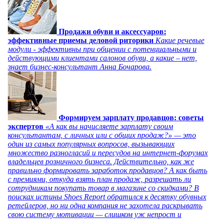
Продажи обуви и аксессуаров:
эффективные приемы деловой риторики
Какие речевые
модули - эффективны при общении с потенциальными и
действующими клиентами салонов обуви, а какие – нет,
знает бизнес-консультант Анна Бочарова.
Формируем зарплату продавцов: советы
экспертов
«А как вы начисляете зарплату своим
консультантам, с личных или с общих продаж?» — это
один из самых популярных вопросов, вызывающих
множество разногласий и пересудов на интернет-форумах
владельцев розничного бизнеса. Действительно, как же
правильно формировать заработок продавцов? А как быть
с премиями, откуда взять план продаж, разрешать ли
сотрудникам покупать товар в магазине со скидками? В
поисках истины Shoes Report обратился к десятку обувных
ретейлеров, но ни одна компания не захотела раскрывать
свою систему мотивации — слишком уж непрост и