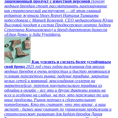
лицензионный продукт с известной персоной
Почему
модным брендам стоит рассматривать лицензирование
как стратегический инструмент — об этом главный
редактор журнала Shoes Report Наталья Тимашова
побеседовала с Марией Козеевой, СЕО медиахолдинга Юлии
Высоцкой (входит в состав Продюсерского центра Андрея
Сергеевича Кончаловского) и бренд-директором бизнесов
«Едим Дома» и Julia Vysotskaya.
Как усилить и сделать более устойчивым
свой бренд
2025 год стал годом выживания для многих
модных брендов в очень непростых и быстро меняющихся
условиях перегретого рынка: падение трафика, закрытие
целых сетей и компаний, консолидация селлеров на
маркетплейсах, переток покупательского трафика из
офлайна в онлайн – все эти и другие факторы влияли на
всех и особенно на слабых, на тех, кто переживал те или
иные проблемы. Рынок перешел к сберегательному
потреблению. Кто-то считает, что это кризис, а наш
эксперт - бизнес-консультант по управлению продажами и
стратегическому развитию для fashion-брендов Дания