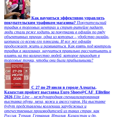
Как научиться эффективно управлять
покупательским трафиком магазина?
Покупательский
трафик в торговых центрах и стрит-ритейле падает,
люди стали реже ходить за покупками в офлайн по ряду
объективных причин, одна из которых – удобство онлайн-
шопинга со всеми его плюсами. И все же офлайн
продолжает жить и развиваться. Как взять под контроль
трафик в магазинах, научиться правильно рассчитывать и
влиять на то количество людей, которое приходит в
торговые точки, чтобы они были прибыльными?
C 27 по 29 июля в городе Алматы,
Казахстан пройдет выставка Euro Shoes@CAF_Eliteline
2026
Elite Line – международная специализированная
выставка обуви, меха, кожи и аксессуаров. На выставке
будут представлены коллекции зарубежных и
отечественных производителей из таких стран, как
Россия, Турция, Германия, Италия, Казахстан и др.