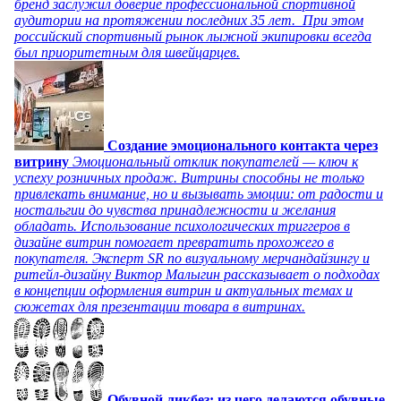
бренд заслужил доверие профессиональной спортивной
аудитории на протяжении последних 35 лет. При этом
российский спортивный рынок лыжной экипировки всегда
был приоритетным для швейцарцев.
Создание эмоционального контакта через
витрину
Эмоциональный отклик покупателей — ключ к
успеху розничных продаж. Витрины способны не только
привлекать внимание, но и вызывать эмоции: от радости и
ностальгии до чувства принадлежности и желания
обладать. Использование психологических триггеров в
дизайне витрин помогает превратить прохожего в
покупателя. Эксперт SR по визуальному мерчандайзингу и
ритейл-дизайну Виктор Малыгин рассказывает о подходах
в концепции оформления витрин и актуальных темах и
сюжетах для презентации товара в витринах.
Обувной ликбез: из чего делаются обувные