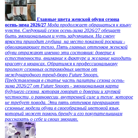
Главные цвета женской обуви сезона
осень-зима 2026/27
Мода продолжает обращаться к языку
чувств. Следующий сезон осень-зима 2026/27 обещает
быть эмоциональным и чуть задумчивым. На смену
яркости приходит глубина, на место показной роскоши -
обволакивающее тепло. Пять главных оттенков женской
обуви отражают именно эти состояния: доверие к
естественности, внимание к фактуре и желание находить
красоту в нюансах. Обратимся к профессиональному
прогнозу сезонных остромодных цветов от
международного тренд-бюро Future Snoops.
Представленная в статье часть палитры сезона осень-
зима 2026/27 от Future Snoops - эмоциональная карта
будущего сезона, которая говорит о доверии и хрупкой
честности, о равновесии, внутренней силе и тепле, которое
не требует повода. Эти пять оттенков превращают
сезонные модели обуви в своеобразный цветовой язык,
который может помочь бренду и его покупательницам
рассказать о себе и своих эмоциях.