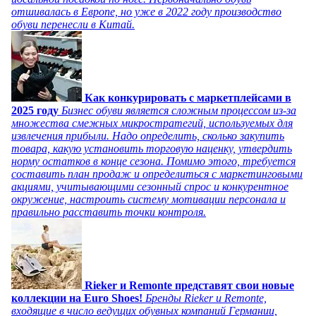
отшивалась в Европе, но уже в 2022 году производство
обуви перенесли в Китай.
Как конкурировать с маркетплейсами в
2025 году
Бизнес обуви является сложным процессом из-за
множества смежных микростратегий, используемых для
извлечения прибыли. Надо определить, сколько закупить
товара, какую установить торговую наценку, утвердить
норму остатков в конце сезона. Помимо этого, требуется
составить план продаж и определиться с маркетинговыми
акциями, учитывающими сезонный спрос и конкурентное
окружение, настроить систему мотивации персонала и
правильно расставить точки контроля.
Rieker и Remonte представят свои новые
коллекции на Euro Shoes!
Бренды Rieker и Remonte,
входящие в число ведущих обувных компаний Германии,