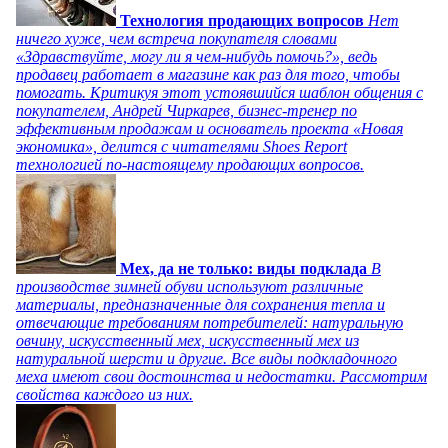
Технология продающих вопросов
Нет
ничего хуже, чем встреча покупателя словами
«Здравствуйте, могу ли я чем-нибудь помочь?», ведь
продавец работает в магазине как раз для того, чтобы
помогать. Критикуя этот устоявшийся шаблон общения с
покупателем, Андрей Чиркарев, бизнес-тренер по
эффективным продажам и основатель проекта «Новая
экономика», делится с читателями Shoes Report
технологией по-настоящему продающих вопросов.
Мех, да не только: виды подклада
В
производстве зимней обуви используют различные
материалы, предназначенные для сохранения тепла и
отвечающие требованиям потребителей: натуральную
овчину, искусственный мех, искусственный мех из
натуральной шерсти и другие. Все виды подкладочного
меха имеют свои достоинства и недостатки. Рассмотрим
свойства каждого из них.