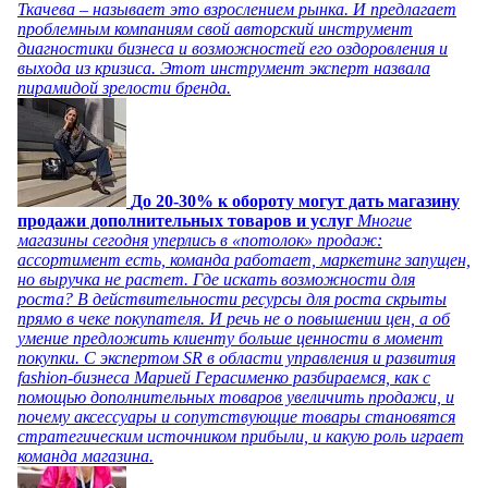
Ткачева – называет это взрослением рынка. И предлагает
проблемным компаниям свой авторский инструмент
диагностики бизнеса и возможностей его оздоровления и
выхода из кризиса. Этот инструмент эксперт назвала
пирамидой зрелости бренда.
До 20-30% к обороту могут дать магазину
продажи дополнительных товаров и услуг
Многие
магазины сегодня уперлись в «потолок» продаж:
ассортимент есть, команда работает, маркетинг запущен,
но выручка не растет. Где искать возможности для
роста? В действительности ресурсы для роста скрыты
прямо в чеке покупателя. И речь не о повышении цен, а об
умение предложить клиенту больше ценности в момент
покупки. С экспертом SR в области управления и развития
fashion-бизнеса Марией Герасименко разбираемся, как с
помощью дополнительных товаров увеличить продажи, и
почему аксессуары и сопутствующие товары становятся
стратегическим источником прибыли, и какую роль играет
команда магазина.