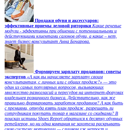
Продажи обуви и аксессуаров:
эффективные приемы деловой риторики
Какие речевые
модули - эффективны при общении с потенциальными и
действующими клиентами салонов обуви, а какие – нет,
знает бизнес-консультант Анна Бочарова.
Формируем зарплату продавцов: советы
экспертов
«А как вы начисляете зарплату своим
консультантам, с личных или с общих продаж?» — это
один из самых популярных вопросов, вызывающих
множество разногласий и пересудов на интернет-форумах
владельцев розничного бизнеса. Действительно, как же
правильно формировать заработок продавцов? А как быть
с премиями, откуда взять план продаж, разрешать ли
сотрудникам покупать товар в магазине со скидками? В
поисках истины Shoes Report обратился к десятку обувных
ретейлеров, но ни одна компания не захотела раскрывать
свою систему мотивации — слишком уж непрост и