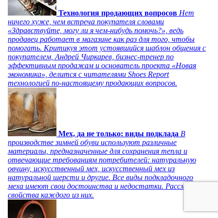
Технология продающих вопросов
Нет
ничего хуже, чем встреча покупателя словами
«Здравствуйте, могу ли я чем-нибудь помочь?», ведь
продавец работает в магазине как раз для того, чтобы
помогать. Критикуя этот устоявшийся шаблон общения с
покупателем, Андрей Чиркарев, бизнес-тренер по
эффективным продажам и основатель проекта «Новая
экономика», делится с читателями Shoes Report
технологией по-настоящему продающих вопросов.
Мех, да не только: виды подклада
В
производстве зимней обуви используют различные
материалы, предназначенные для сохранения тепла и
отвечающие требованиям потребителей: натуральную
овчину, искусственный мех, искусственный мех из
натуральной шерсти и другие. Все виды подкладочного
меха имеют свои достоинства и недостатки. Рассмотрим
свойства каждого из них.