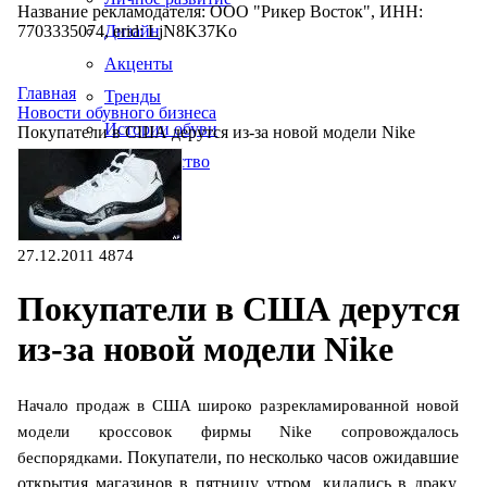
Название рекламодателя: ООО "Рикер Восток", ИНН:
7703335074, erid: LjN8K37Ko
Дизайн
Акценты
Главная
Тренды
Новости обувного бизнеса
Истории обуви
Покупатели в США дерутся из-за новой модели Nike
Производство
27.12.2011
4874
Покупатели в США дерутся
из-за новой модели Nike
Начало продаж в США широко разрекламированной новой
модели кроссовок фирмы Nike сопровождалось
Покупатели, по несколько часов ожидавшие
беспорядками.
открытия магазинов в пятницу утром, кидались в драку,