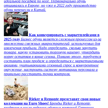
идеальной посадкой по ноге. Первоначально обувь
отшивалась в Европе, но уже в 2022 году производство
обуви перенесли в Китай.
Как конкурировать с маркетплейсами в
2025 году
Бизнес обуви является сложным процессом из-за
множества смежных микростратегий, используемых для
извлечения прибыли. Надо определить, сколько закупить
товара, какую установить торговую наценку, утвердить
норму остатков в конце сезона. Помимо этого, требуется
составить план продаж и определиться с маркетинговыми
акциями, учитывающими сезонный спрос и конкурентное
окружение, настроить систему мотивации персонала и
правильно расставить точки контроля.
Rieker и Remonte представят свои новые
коллекции на Euro Shoes!
Бренды Rieker и Remonte,
входящие в число ведущих обувных компаний Германии,