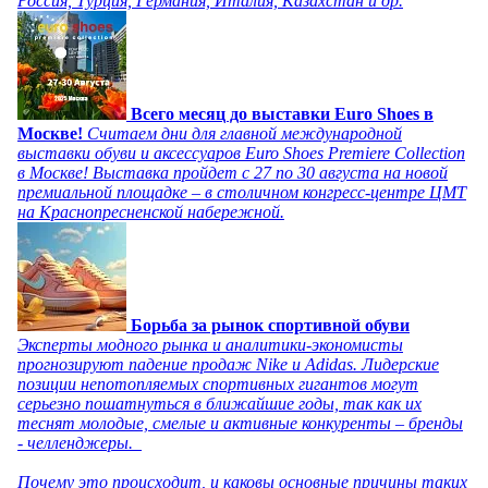
Россия, Турция, Германия, Италия, Казахстан и др.
Всего месяц до выставки Euro Shoes в
Москве!
Считаем дни для главной международной
выставки обуви и аксессуаров Euro Shoes Premiere Collection
в Москве! Выставка пройдет с 27 по 30 августа на новой
премиальной площадке – в столичном конгресс-центре ЦМТ
на Краснопресненской набережной.
Борьба за рынок спортивной обуви
Эксперты модного рынка и аналитики-экономисты
прогнозируют падение продаж Nike и Adidas. Лидерские
позиции непотопляемых спортивных гигантов могут
серьезно пошатнуться в ближайшие годы, так как их
теснят молодые, смелые и активные конкуренты – бренды
- челленджеры.
Почему это происходит, и каковы основные причины таких