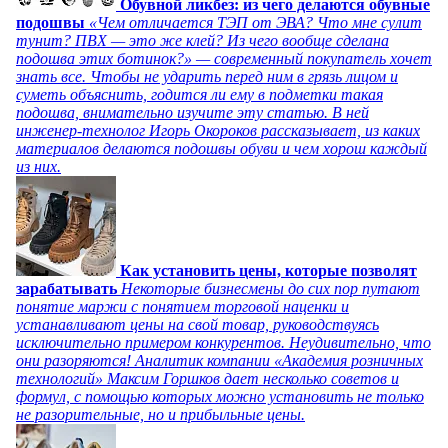
Обувной ликбез: из чего делаются обувные
подошвы
«Чем отличается ТЭП от ЭВА? Что мне сулит
тунит? ПВХ — это же клей? Из чего вообще сделана
подошва этих ботинок?» — современный покупатель хочет
знать все. Чтобы не ударить перед ним в грязь лицом и
суметь объяснить, годится ли ему в подметки такая
подошва, внимательно изучите эту статью. В ней
инженер-технолог Игорь Окороков рассказывает, из каких
материалов делаются подошвы обуви и чем хорош каждый
из них.
Как установить цены, которые позволят
зарабатывать
Некоторые бизнесмены до сих пор путают
понятие маржи с понятием торговой наценки и
устанавливают цены на свой товар, руководствуясь
исключительно примером конкурентов. Неудивительно, что
они разоряются! Аналитик компании «Академия розничных
технологий» Максим Горшков дает несколько советов и
формул, с помощью которых можно установить не только
не разорительные, но и прибыльные цены.