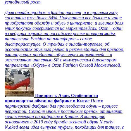
устойчивый рост
Доля онлайн-продаж в fashion растет, и в прошлом году
составила уже более 54%. Покупатели все больше и чаще
приобретают одежду и обувь в интернете, и львиная доля
этих покупок совершается на маркетплейсах. Ozon – один
из ведущих игроков на российском рынке товаров моды,
направление Fashion на платформе – самое
быстрорастущее. О трендах в онлайн-торговле, об
особенностях обувного рынка и рекомендациях для брендов,
планирующих продавать обувь через маркетплейс – в
эксклюзивном интервью SR с коммерческим директором
направления «Обувь» в Ozon Fashion Ольгой Москвичевой.
Поворот к Азии. Особенности
производства обуви на фабрике в Китае
Поиск
партнерской фабрики для производства обуви – процесс
непростой. Сегодня многие российские бренды отшивают
свои коллекции на фабриках в Китае. В концепцию
основанного в 2019 году бренда женской обуви N.early
N.aked легла идея выпуска туфель, походящих для танцев, с