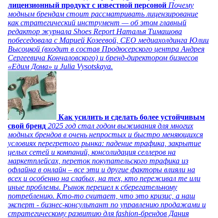
лицензионный продукт с известной персоной
Почему
модным брендам стоит рассматривать лицензирование
как стратегический инструмент — об этом главный
редактор журнала Shoes Report Наталья Тимашова
побеседовала с Марией Козеевой, СЕО медиахолдинга Юлии
Высоцкой (входит в состав Продюсерского центра Андрея
Сергеевича Кончаловского) и бренд-директором бизнесов
«Едим Дома» и Julia Vysotskaya.
Как усилить и сделать более устойчивым
свой бренд
2025 год стал годом выживания для многих
модных брендов в очень непростых и быстро меняющихся
условиях перегретого рынка: падение трафика, закрытие
целых сетей и компаний, консолидация селлеров на
маркетплейсах, переток покупательского трафика из
офлайна в онлайн – все эти и другие факторы влияли на
всех и особенно на слабых, на тех, кто переживал те или
иные проблемы. Рынок перешел к сберегательному
потреблению. Кто-то считает, что это кризис, а наш
эксперт - бизнес-консультант по управлению продажами и
стратегическому развитию для fashion-брендов Дания