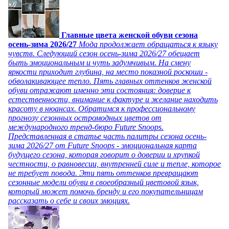
Главные цвета женской обуви сезона
осень-зима 2026/27
Мода продолжает обращаться к языку
чувств. Следующий сезон осень-зима 2026/27 обещает
быть эмоциональным и чуть задумчивым. На смену
яркости приходит глубина, на место показной роскоши -
обволакивающее тепло. Пять главных оттенков женской
обуви отражают именно эти состояния: доверие к
естественности, внимание к фактуре и желание находить
красоту в нюансах. Обратимся к профессиональному
прогнозу сезонных остромодных цветов от
международного тренд-бюро Future Snoops.
Представленная в статье часть палитры сезона осень-
зима 2026/27 от Future Snoops - эмоциональная карта
будущего сезона, которая говорит о доверии и хрупкой
честности, о равновесии, внутренней силе и тепле, которое
не требует повода. Эти пять оттенков превращают
сезонные модели обуви в своеобразный цветовой язык,
который может помочь бренду и его покупательницам
рассказать о себе и своих эмоциях.