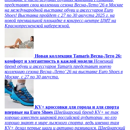
представят свои коллекции сезона Весна-Лето’26 в Москве
на международной выставке обуви и аксессуаров Euro
Shoes! Выставка пройдет c 27 по 30 августа 2025 г. на
новой премиальной площадке в конгресс-центре ЦМТ на
Краснопресненской набережной.
Новая коллекция Tamaris Весна-Лето 26:
комфорт и элегантность в каждой модели
Немецкий
бренд обуви и аксессуаров Tamaris представит новую
коллекцию сезона Весна–Лето’ 26 на выставке Euro Shoes в
Москве, с 27 по 30 августа.
KV+ кроссовки для города и для спорта
впервые на Euro Shoes
Швейцарский бренд KV+ не так
хорошо известен широкой российской аудитории, но его
хорошо знают в мире лыжного спорта, ведь именно там
KV+ делал первые шаги и активно развивался. Швейцарский