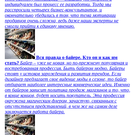
индивидуален был процесс ее разработки. Тогда мы
расспросили четырех бизнес-консультантов, и
окончательно убедились в том, что тема мотивации
продавцов очень сложна, ведь даже наши эксперты не
смогли прийти к единому мнению.
Вся правда о байере. Кто он и как им
стать?
Байер – уже не новая, но по-прежнему популярная и
востребованная профессия. Быть байером модно. Байеры
стоят у истоков зарождения и развития трендов. Если
дизайнер предлагает свое видение моды в сезоне, то байер
отбирает наиболее интересные коммерческие идеи. Именно
от байеров зависит политика продаж магазинов и то, что,
в конце концов, будет носить покупатель. Эта профессия
окружена магическим флером, зачастую, связанным с
отсутствием представлений, в чем же на самом деле
заключается работа байера.