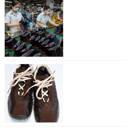
На платформе Lamoda - новый раздел и
условия продвижения локальных
дизайнерских марок
Российский маркетплейс Lamoda решил обновить
раздел для продажи продукции локальных
дизайнерских марок одежды, обуви и аксессуаров.
Бренды также получат маркетинговую…
06.08.2026
758
Объем мирового производства обуви в
2025 году практически не увеличился
В 2025 году мировое производство обуви
практически не изменилось, зафиксировав
незначительный рост на 0,1% до 24,6 млрд пар, -
данные опубликованы в аналитическом вестнике
«Всемирный ежегодник обуви 2026», Португальской
ассоциацией…