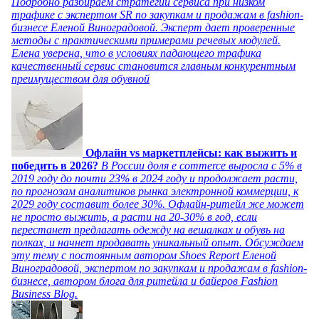
Подробно разбираем стратегии сервиса при низком
трафике с экспертом SR по закупкам и продажам в fashion-
бизнесе Еленой Виноградовой. Эксперт дает проверенные
методы с практическими примерами речевых модулей.
Елена уверена, что в условиях падающего трафика
качественный сервис становится главным конкурентным
преимуществом для обувной
Офлайн vs маркетплейсы: как выжить и
победить в 2026?
В России доля e commerce выросла с 5% в
2019 году до почти 23% в 2024 году и продолжает расти,
по прогнозам аналитиков рынка электронной коммерции, к
2029 году составит более 30%. Офлайн-ритейл же может
не просто выжить, а расти на 20-30% в год, если
перестанет предлагать одежду на вешалках и обувь на
полках, и начнет продавать уникальный опыт. Обсуждаем
эту тему с постоянным автором Shoes Report Еленой
Виноградовой, экспертом по закупкам и продажам в fashion-
бизнесе, автором блога для ритейла и байеров Fashion
Business Blog.