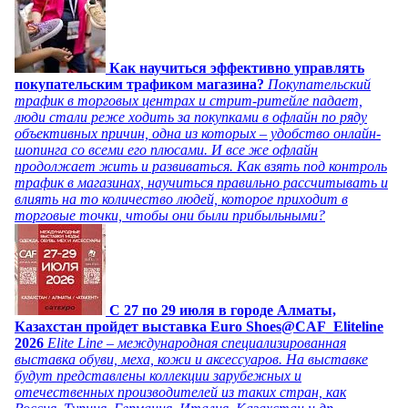
Как научиться эффективно управлять
покупательским трафиком магазина?
Покупательский
трафик в торговых центрах и стрит-ритейле падает,
люди стали реже ходить за покупками в офлайн по ряду
объективных причин, одна из которых – удобство онлайн-
шопинга со всеми его плюсами. И все же офлайн
продолжает жить и развиваться. Как взять под контроль
трафик в магазинах, научиться правильно рассчитывать и
влиять на то количество людей, которое приходит в
торговые точки, чтобы они были прибыльными?
C 27 по 29 июля в городе Алматы,
Казахстан пройдет выставка Euro Shoes@CAF_Eliteline
2026
Elite Line – международная специализированная
выставка обуви, меха, кожи и аксессуаров. На выставке
будут представлены коллекции зарубежных и
отечественных производителей из таких стран, как