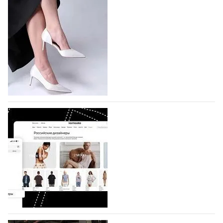
На участие в Московской неделе моды
подано 1047 заявок
На участие в седьмой Московской неделе моды,
которая пройдет в российской столице с 26 сентября
по 1 октября, уже подано 1047 заявок. Примерно
половину из них (494) прислали дизайнеры,
коллекции которых не были представлены в…
07.08.2026
714
BALLINA представит свои новинки на Euro
Shoes
Компания BALLINA Guangzhou Lihuang Footwear
Co., Ltd., основанная в 2011 году и расположенная в
Гуанчжоу, столице моды Китая, является
профессиональной обувной компанией,
объединяющей разработку, производство и…
07.08.2026
578