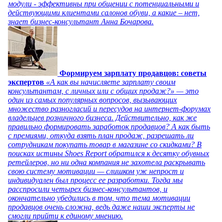
модули - эффективны при общении с потенциальными и
действующими клиентами салонов обуви, а какие – нет,
знает бизнес-консультант Анна Бочарова.
Формируем зарплату продавцов: советы
экспертов
«А как вы начисляете зарплату своим
консультантам, с личных или с общих продаж?» — это
один из самых популярных вопросов, вызывающих
множество разногласий и пересудов на интернет-форумах
владельцев розничного бизнеса. Действительно, как же
правильно формировать заработок продавцов? А как быть
с премиями, откуда взять план продаж, разрешать ли
сотрудникам покупать товар в магазине со скидками? В
поисках истины Shoes Report обратился к десятку обувных
ретейлеров, но ни одна компания не захотела раскрывать
свою систему мотивации — слишком уж непрост и
индивидуален был процесс ее разработки. Тогда мы
расспросили четырех бизнес-консультантов, и
окончательно убедились в том, что тема мотивации
продавцов очень сложна, ведь даже наши эксперты не
смогли прийти к единому мнению.