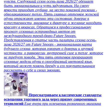
чувств. Следующий сезон осень-зима 2026/27 обещает
быть эмоциональным и чуть задумчивым. На смену
яркости приходит глубина, на место показной роскоши -
обволакивающее тепло. Пять главных оттенков женской
обуви отражают именно эти состояния: доверие к
естественности, внимание к фактуре и желание находить
красоту в нюансах. Обратимся к профессиональному
прогнозу сезонных остромодных цветов от
международного тренд-бюро Future Snoops.
Представленная в статье часть палитры сезона осень-
зима 2026/27 от Future Snoops - эмоциональная карта
будущего сезона, которая говорит о доверии и хрупкой
честности, о равновесии, внутренней силе и тепле, которое
не требует повода. Эти пять оттенков превращают
сезонные модели обуви в своеобразный цветовой язык,
который может помочь бренду и его покупательницам
рассказать о себе и своих эмоциях.
Пересматриваем классические стандарты
освещения торгового зала через призму современных
технологий
Еще вчера при освещении розничного магазина