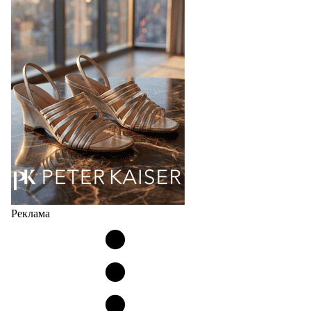
продаж на рынке в России, Беларуси и других
странах СНГ. Широкий модельный ряд женских,
мужских, детских и пляжных зонтов в необычном
дизайнерском исполнении, отличается надёжностью
и высоким качеством…
05.08.2026
427
Реклама