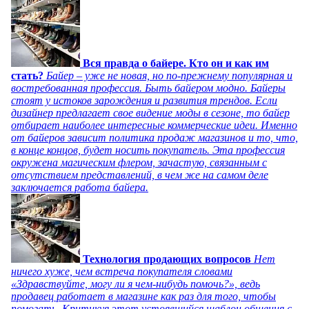
Вся правда о байере. Кто он и как им
стать?
Байер – уже не новая, но по-прежнему популярная и
востребованная профессия. Быть байером модно. Байеры
стоят у истоков зарождения и развития трендов. Если
дизайнер предлагает свое видение моды в сезоне, то байер
отбирает наиболее интересные коммерческие идеи. Именно
от байеров зависит политика продаж магазинов и то, что,
в конце концов, будет носить покупатель. Эта профессия
окружена магическим флером, зачастую, связанным с
отсутствием представлений, в чем же на самом деле
заключается работа байера.
Технология продающих вопросов
Нет
ничего хуже, чем встреча покупателя словами
«Здравствуйте, могу ли я чем-нибудь помочь?», ведь
продавец работает в магазине как раз для того, чтобы
помогать. Критикуя этот устоявшийся шаблон общения с