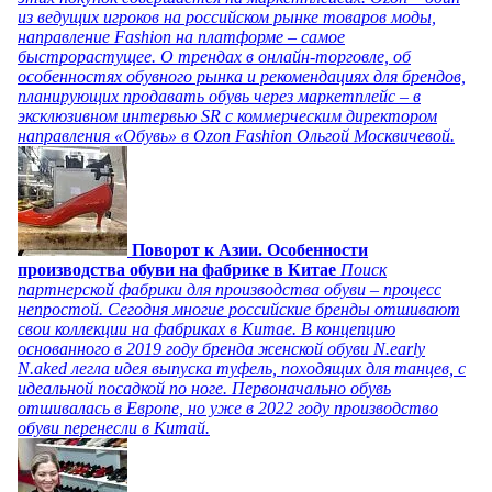
из ведущих игроков на российском рынке товаров моды,
направление Fashion на платформе – самое
быстрорастущее. О трендах в онлайн-торговле, об
особенностях обувного рынка и рекомендациях для брендов,
планирующих продавать обувь через маркетплейс – в
эксклюзивном интервью SR с коммерческим директором
направления «Обувь» в Ozon Fashion Ольгой Москвичевой.
Поворот к Азии. Особенности
производства обуви на фабрике в Китае
Поиск
партнерской фабрики для производства обуви – процесс
непростой. Сегодня многие российские бренды отшивают
свои коллекции на фабриках в Китае. В концепцию
основанного в 2019 году бренда женской обуви N.early
N.aked легла идея выпуска туфель, походящих для танцев, с
идеальной посадкой по ноге. Первоначально обувь
отшивалась в Европе, но уже в 2022 году производство
обуви перенесли в Китай.