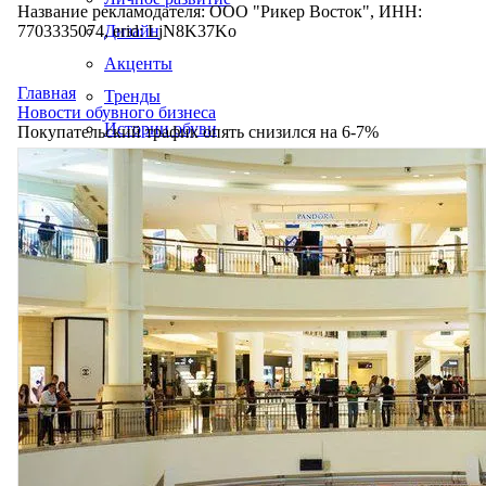
Название рекламодателя: ООО "Рикер Восток", ИНН:
7703335074, erid: LjN8K37Ko
Дизайн
Акценты
Главная
Тренды
Новости обувного бизнеса
Истории обуви
Покупательский трафик опять снизился на 6-7%
Производство