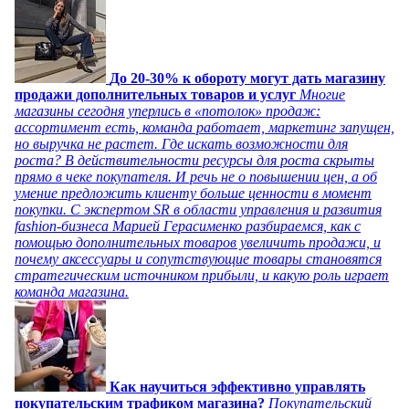
До 20-30% к обороту могут дать магазину
продажи дополнительных товаров и услуг
Многие
магазины сегодня уперлись в «потолок» продаж:
ассортимент есть, команда работает, маркетинг запущен,
но выручка не растет. Где искать возможности для
роста? В действительности ресурсы для роста скрыты
прямо в чеке покупателя. И речь не о повышении цен, а об
умение предложить клиенту больше ценности в момент
покупки. С экспертом SR в области управления и развития
fashion-бизнеса Марией Герасименко разбираемся, как с
помощью дополнительных товаров увеличить продажи, и
почему аксессуары и сопутствующие товары становятся
стратегическим источником прибыли, и какую роль играет
команда магазина.
Как научиться эффективно управлять
покупательским трафиком магазина?
Покупательский