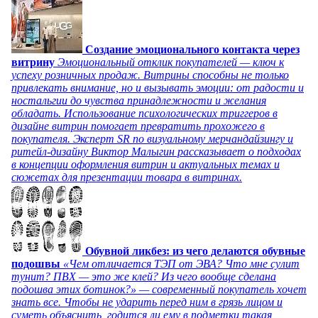
Создание эмоционального контакта через
витрину
Эмоциональный отклик покупателей — ключ к
успеху розничных продаж. Витрины способны не только
привлекать внимание, но и вызывать эмоции: от радости и
ностальгии до чувства принадлежности и желания
обладать. Использование психологических триггеров в
дизайне витрин помогает превратить прохожего в
покупателя. Эксперт SR по визуальному мерчандайзингу и
ритейл-дизайну Виктор Малыгин рассказывает о подходах
в концепции оформления витрин и актуальных темах и
сюжетах для презентации товара в витринах.
Обувной ликбез: из чего делаются обувные
подошвы
«Чем отличается ТЭП от ЭВА? Что мне сулит
тунит? ПВХ — это же клей? Из чего вообще сделана
подошва этих ботинок?» — современный покупатель хочет
знать все. Чтобы не ударить перед ним в грязь лицом и
суметь объяснить, годится ли ему в подметки такая