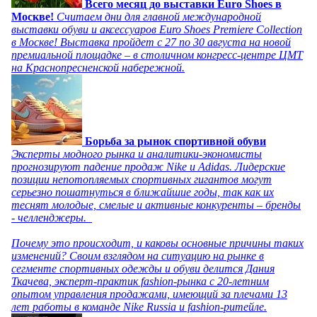
Всего месяц до выставки Euro Shoes в
Москве!
Считаем дни для главной международной
выставки обуви и аксессуаров Euro Shoes Premiere Collection
в Москве! Выставка пройдет с 27 по 30 августа на новой
премиальной площадке – в столичном конгресс-центре ЦМТ
на Краснопресненской набережной.
Борьба за рынок спортивной обуви
Эксперты модного рынка и аналитики-экономисты
прогнозируют падение продаж Nike и Adidas. Лидерские
позиции непотопляемых спортивных гигантов могут
серьезно пошатнуться в ближайшие годы, так как их
теснят молодые, смелые и активные конкуренты – бренды
- челленджеры.
Почему это происходит, и каковы основные причины таких
изменений? Своим взглядом на ситуацию на рынке в
сегменте спортивных одежды и обуви делится Дания
Ткачева, эксперт-практик fashion-рынка с 20-летним
опытом управления продажами, имеющий за плечами 13
лет работы в команде Nike Russia и fashion-ритейле.