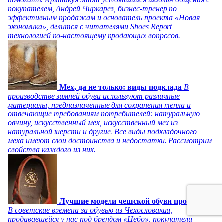
покупателем, Андрей Чиркарев, бизнес-тренер по
эффективным продажам и основатель проекта «Новая
экономика», делится с читателями Shoes Report
технологией по-настоящему продающих вопросов.
Мех, да не только: виды подклада
В
производстве зимней обуви используют различные
материалы, предназначенные для сохранения тепла и
отвечающие требованиям потребителей: натуральную
овчину, искусственный мех, искусственный мех из
натуральной шерсти и другие. Все виды подкладочного
меха имеют свои достоинства и недостатки. Рассмотрим
свойства каждого из них.
Лучшие модели чешской обуви прошлого
В советские времена за обувью из Чехословакии,
продававшейся у нас под брендом «Цебо», покупатели