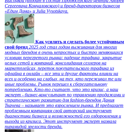
Высоцкой (входит в состав Продюсерского центра Андрея
Сергеевича Кончаловского) и бренд-директором бизнесов
«Едим Дома» и Julia Vysotskaya.
Как усилить и сделать более устойчивым
свой бренд
2025 год стал годом выживания для многих
модных брендов в очень непростых и быстро меняющихся
условиях перегретого рынка: падение трафика, закрытие
целых сетей и компаний, консолидация селлеров на
маркетплейсах, переток покупательского трафика из
офлайна в онлайн – все эти и другие факторы влияли на
всех и особенно на слабых, на тех, кто переживал те или
иные проблемы. Рынок перешел к сберегательному
потреблению. Кто-то считает, что это кризис, а наш
эксперт - бизнес-консультант по управлению продажами и
стратегическому развитию для fashion-брендов Дания
Ткачева – называет это взрослением рынка. И предлагает
проблемным компаниям свой авторский инструмент
диагностики бизнеса и возможностей его оздоровления и
выхода из кризиса. Этот инструмент эксперт назвала
пирамидой зрелости бренда.