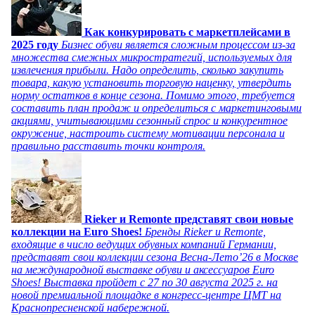
Как конкурировать с маркетплейсами в
2025 году
Бизнес обуви является сложным процессом из-за
множества смежных микростратегий, используемых для
извлечения прибыли. Надо определить, сколько закупить
товара, какую установить торговую наценку, утвердить
норму остатков в конце сезона. Помимо этого, требуется
составить план продаж и определиться с маркетинговыми
акциями, учитывающими сезонный спрос и конкурентное
окружение, настроить систему мотивации персонала и
правильно расставить точки контроля.
Rieker и Remonte представят свои новые
коллекции на Euro Shoes!
Бренды Rieker и Remonte,
входящие в число ведущих обувных компаний Германии,
представят свои коллекции сезона Весна-Лето’26 в Москве
на международной выставке обуви и аксессуаров Euro
Shoes! Выставка пройдет c 27 по 30 августа 2025 г. на
новой премиальной площадке в конгресс-центре ЦМТ на
Краснопресненской набережной.