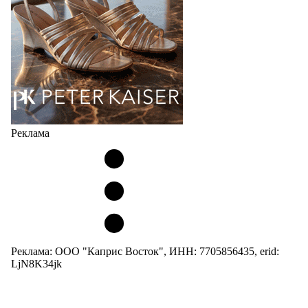
Но в модели Miu Miu Bubble присутствует еще и…
05.08.2026
3294
Реклама
Реклама: ООО "Каприс Восток", ИНН: 7705856435, erid:
LjN8K34jk