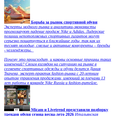
Борьба за рынок спортивной обуви
Эксперты модного рынка и аналитики-экономисты
прогнозируют падение продаж Nike и Adidas. Лидерские
позиции непотопляемых спортивных гигантов могут
серьезно пошатнуться в ближайшие годы, так как их
теснят молодые, смелые и активные конкуренты – бренды
- челленджеры.
Почему это происходит, и каковы основные причины таких
изменений? Своим взглядом на ситуацию на рынке в
сегменте спортивных одежды и обуви делится Дания
Ткачева, эксперт-практик fashion-рынка с 20-летним
опытом управления продажами, имеющий за плечами 13
лет работы в команде Nike Russia и fashion-ритейле.
Micam и Livetrend представили подборку
трендов обуви сезона весна-лето 2026
Итальянская