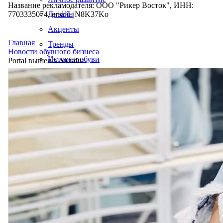
Название рекламодателя: ООО "Рикер Восток", ИНН:
7703335074, erid: LjN8K37Ko
Дизайн
Акценты
Главная
Тренды
Новости обувного бизнеса
Истории обуви
Portal вышел в онлайн
Производство