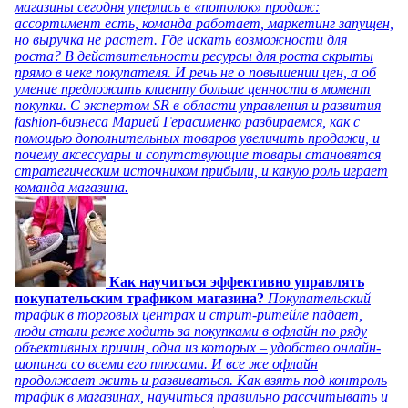
магазины сегодня уперлись в «потолок» продаж:
ассортимент есть, команда работает, маркетинг запущен,
но выручка не растет. Где искать возможности для
роста? В действительности ресурсы для роста скрыты
прямо в чеке покупателя. И речь не о повышении цен, а об
умение предложить клиенту больше ценности в момент
покупки. С экспертом SR в области управления и развития
fashion-бизнеса Марией Герасименко разбираемся, как с
помощью дополнительных товаров увеличить продажи, и
почему аксессуары и сопутствующие товары становятся
стратегическим источником прибыли, и какую роль играет
команда магазина.
Как научиться эффективно управлять
покупательским трафиком магазина?
Покупательский
трафик в торговых центрах и стрит-ритейле падает,
люди стали реже ходить за покупками в офлайн по ряду
объективных причин, одна из которых – удобство онлайн-
шопинга со всеми его плюсами. И все же офлайн
продолжает жить и развиваться. Как взять под контроль
трафик в магазинах, научиться правильно рассчитывать и