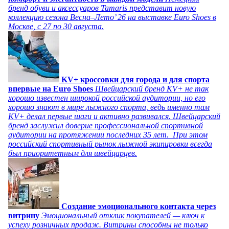
бренд обуви и аксессуаров Tamaris представит новую
коллекцию сезона Весна–Лето’ 26 на выставке Euro Shoes в
Москве, с 27 по 30 августа.
KV+ кроссовки для города и для спорта
впервые на Euro Shoes
Швейцарский бренд KV+ не так
хорошо известен широкой российской аудитории, но его
хорошо знают в мире лыжного спорта, ведь именно там
KV+ делал первые шаги и активно развивался. Швейцарский
бренд заслужил доверие профессиональной спортивной
аудитории на протяжении последних 35 лет. При этом
российский спортивный рынок лыжной экипировки всегда
был приоритетным для швейцарцев.
Создание эмоционального контакта через
витрину
Эмоциональный отклик покупателей — ключ к
успеху розничных продаж. Витрины способны не только