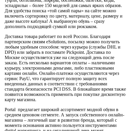
туфли, ботильоны, лоферы, босоножки, балетки, кеды,
эспадрильи – более 150 моделей для самых ярких образов.
Для удобства поиска «той самой пары» на сайте можно
включить сортировку по цвету, материалу, цене, размеру и
даже высоте каблука! А выбранную обувь – сразу
дополнить подходящей сумкой или рюкзаком.
Доставка товара работает по всей России. Благодаря
партнерским связям eSolutions, посылку можно получить
любым удобным способом: через курьера (службы DHL и
DPD) или забрать в постамате Pickpoint. Доставка по
Москве осуществляется уже на следующий день после
заказа. Есть несколько вариантов оплаты – наличными
курьеру, электронными деньгами, либо пластиковыми
картами онлайн. Онлайн-платежи осуществляются через
сервис PayU, что гарантирует полную защиту всех
введенных данных в соответствии с требованиями
стандарта безопасности PCI DSS. В ближайшее время также
появится возможность применить при покупке дисконтную
карту магазина.
Portal предлагает широкий ассортимент модной обуви в
среднем ценовом сегменте. А запуск собственного онлайн-
магазина – логичный шаг в развитии бренда, который с
момента основания активно пользуется инструментами
digital-маркетинга, и на сегодняшний день может