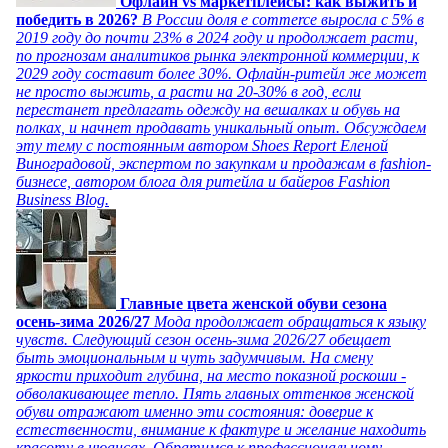
Офлайн vs маркетплейсы: как выжить и
победить в 2026?
В России доля e commerce выросла с 5% в
2019 году до почти 23% в 2024 году и продолжает расти,
по прогнозам аналитиков рынка электронной коммерции, к
2029 году составит более 30%. Офлайн-ритейл же может
не просто выжить, а расти на 20-30% в год, если
перестанет предлагать одежду на вешалках и обувь на
полках, и начнет продавать уникальный опыт. Обсуждаем
эту тему с постоянным автором Shoes Report Еленой
Виноградовой, экспертом по закупкам и продажам в fashion-
бизнесе, автором блога для ритейла и байеров Fashion
Business Blog.
Главные цвета женской обуви сезона
осень-зима 2026/27
Мода продолжает обращаться к языку
чувств. Следующий сезон осень-зима 2026/27 обещает
быть эмоциональным и чуть задумчивым. На смену
яркости приходит глубина, на место показной роскоши -
обволакивающее тепло. Пять главных оттенков женской
обуви отражают именно эти состояния: доверие к
естественности, внимание к фактуре и желание находить
красоту в нюансах. Обратимся к профессиональному