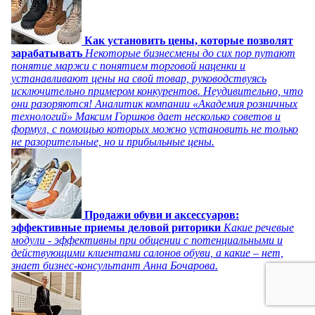
Как установить цены, которые позволят
зарабатывать
Некоторые бизнесмены до сих пор путают
понятие маржи с понятием торговой наценки и
устанавливают цены на свой товар, руководствуясь
исключительно примером конкурентов. Неудивительно, что
они разоряются! Аналитик компании «Академия розничных
технологий» Максим Горшков дает несколько советов и
формул, с помощью которых можно установить не только
не разорительные, но и прибыльные цены.
Продажи обуви и аксессуаров:
эффективные приемы деловой риторики
Какие речевые
модули - эффективны при общении с потенциальными и
действующими клиентами салонов обуви, а какие – нет,
знает бизнес-консультант Анна Бочарова.