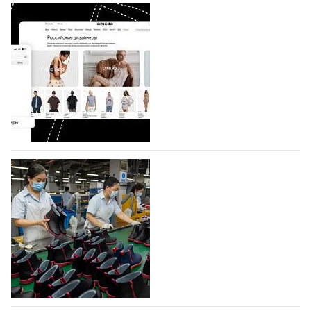
BALLINA представит свои новинки на Euro
Shoes
Компания BALLINA Guangzhou Lihuang Footwear
Co., Ltd., основанная в 2011 году и расположенная в
Гуанчжоу, столице моды Китая, является
профессиональной обувной компанией,
объединяющей разработку, производство и…
07.08.2026
556
На платформе Lamoda - новый раздел и
условия продвижения локальных
дизайнерских марок
Российский маркетплейс Lamoda решил обновить
раздел для продажи продукции локальных
дизайнерских марок одежды, обуви и аксессуаров.
Бренды также получат маркетинговую…
06.08.2026
740