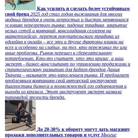
Как усилить и сделать более устойчивым
свой бренд
2025 год стал годом выживания для многих
модных брендов в очень непростых и быстро меняющихся
условиях перегретого рынка: падение трафика, закрытие
целых сетей и компаний, консолидация селлеров на
маркетплейсах, переток покупательского трафика из
офлайна в онлайн – все эти и другие факторы влияли на
всех и особенно на слабых, на тех, кто переживал те или
иные проблемы. Рынок перешел к сберегательному
потреблению. Кто-то считает, что это кризис, а наш
эксперт - бизнес-консультант по управлению продажами и
стратегическому развитию для fashion-брендов Дания
Ткачева – называет это взрослением рынка. И предлагает
проблемным компаниям свой авторский инструмент
диагностики бизнеса и возможностей его оздоровления и
выхода из кризиса. Этот инструмент эксперт назвала
пирамидой зрелости бренда.
До 20-30% к обороту могут дать магазину
продажи дополнительных товаров и услуг
Многие