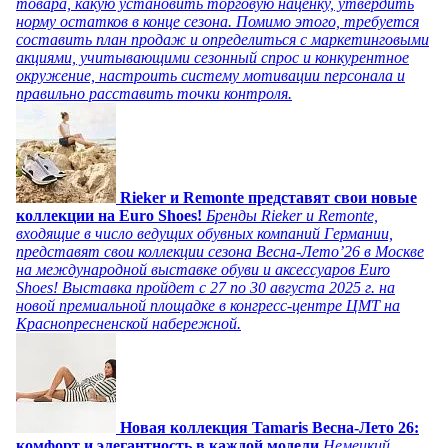
товара, какую установить торговую наценку, утвердить
норму остатков в конце сезона. Помимо этого, требуется
составить план продаж и определиться с маркетинговыми
акциями, учитывающими сезонный спрос и конкурентное
окружение, настроить систему мотивации персонала и
правильно расставить точки контроля.
Rieker и Remonte представят свои новые
коллекции на Euro Shoes!
Бренды Rieker и Remonte,
входящие в число ведущих обувных компаний Германии,
представят свои коллекции сезона Весна-Лето’26 в Москве
на международной выставке обуви и аксессуаров Euro
Shoes! Выставка пройдет c 27 по 30 августа 2025 г. на
новой премиальной площадке в конгресс-центре ЦМТ на
Краснопресненской набережной.
Новая коллекция Tamaris Весна-Лето 26:
комфорт и элегантность в каждой модели
Немецкий