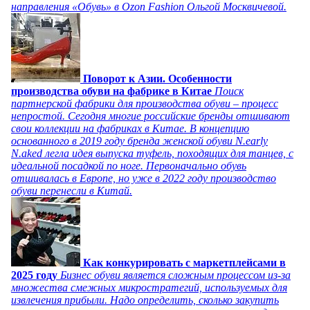
направления «Обувь» в Ozon Fashion Ольгой Москвичевой.
Поворот к Азии. Особенности
производства обуви на фабрике в Китае
Поиск
партнерской фабрики для производства обуви – процесс
непростой. Сегодня многие российские бренды отшивают
свои коллекции на фабриках в Китае. В концепцию
основанного в 2019 году бренда женской обуви N.early
N.aked легла идея выпуска туфель, походящих для танцев, с
идеальной посадкой по ноге. Первоначально обувь
отшивалась в Европе, но уже в 2022 году производство
обуви перенесли в Китай.
Как конкурировать с маркетплейсами в
2025 году
Бизнес обуви является сложным процессом из-за
множества смежных микростратегий, используемых для
извлечения прибыли. Надо определить, сколько закупить