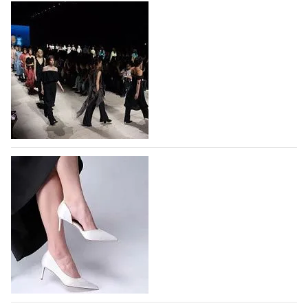
На участие в Московской неделе моды
подано 1047 заявок
На участие в седьмой Московской неделе моды,
которая пройдет в российской столице с 26 сентября
по 1 октября, уже подано 1047 заявок. Примерно
половину из них (494) прислали дизайнеры,
коллекции которых не были представлены в…
07.08.2026
695