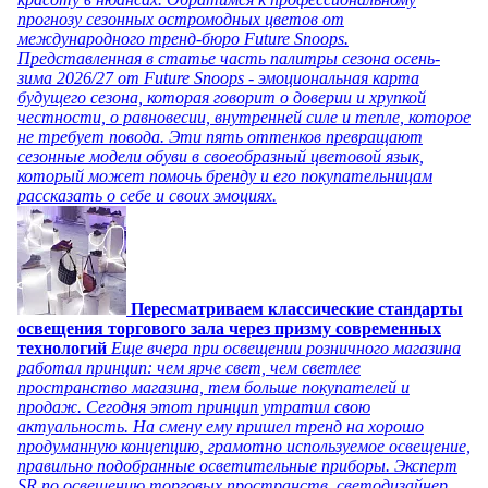
прогнозу сезонных остромодных цветов от
международного тренд-бюро Future Snoops.
Представленная в статье часть палитры сезона осень-
зима 2026/27 от Future Snoops - эмоциональная карта
будущего сезона, которая говорит о доверии и хрупкой
честности, о равновесии, внутренней силе и тепле, которое
не требует повода. Эти пять оттенков превращают
сезонные модели обуви в своеобразный цветовой язык,
который может помочь бренду и его покупательницам
рассказать о себе и своих эмоциях.
Пересматриваем классические стандарты
освещения торгового зала через призму современных
технологий
Еще вчера при освещении розничного магазина
работал принцип: чем ярче свет, чем светлее
пространство магазина, тем больше покупателей и
продаж. Сегодня этот принцип утратил свою
актуальность. На смену ему пришел тренд на хорошо
продуманную концепцию, грамотно используемое освещение,
правильно подобранные осветительные приборы. Эксперт
SR по освещению торговых пространств, светодизайнер