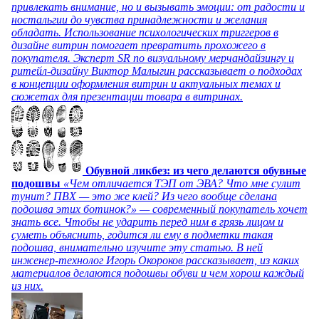
привлекать внимание, но и вызывать эмоции: от радости и
ностальгии до чувства принадлежности и желания
обладать. Использование психологических триггеров в
дизайне витрин помогает превратить прохожего в
покупателя. Эксперт SR по визуальному мерчандайзингу и
ритейл-дизайну Виктор Малыгин рассказывает о подходах
в концепции оформления витрин и актуальных темах и
сюжетах для презентации товара в витринах.
Обувной ликбез: из чего делаются обувные
подошвы
«Чем отличается ТЭП от ЭВА? Что мне сулит
тунит? ПВХ — это же клей? Из чего вообще сделана
подошва этих ботинок?» — современный покупатель хочет
знать все. Чтобы не ударить перед ним в грязь лицом и
суметь объяснить, годится ли ему в подметки такая
подошва, внимательно изучите эту статью. В ней
инженер-технолог Игорь Окороков рассказывает, из каких
материалов делаются подошвы обуви и чем хорош каждый
из них.