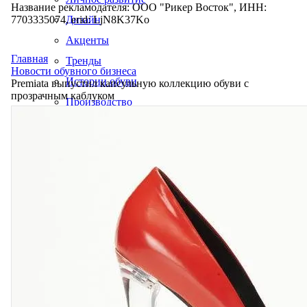
Название рекламодателя: ООО "Рикер Восток", ИНН:
7703335074, erid: LjN8K37Ko
Дизайн
Акценты
Главная
Тренды
Новости обувного бизнеса
Истории обуви
Premiata выпустил капсульную коллекцию обуви с
прозрачным каблуком
Производство