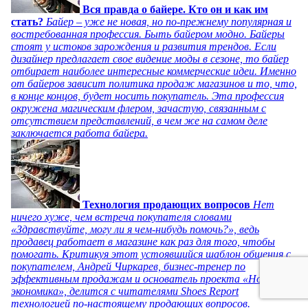
Вся правда о байере. Кто он и как им
стать?
Байер – уже не новая, но по-прежнему популярная и
востребованная профессия. Быть байером модно. Байеры
стоят у истоков зарождения и развития трендов. Если
дизайнер предлагает свое видение моды в сезоне, то байер
отбирает наиболее интересные коммерческие идеи. Именно
от байеров зависит политика продаж магазинов и то, что,
в конце концов, будет носить покупатель. Эта профессия
окружена магическим флером, зачастую, связанным с
отсутствием представлений, в чем же на самом деле
заключается работа байера.
Технология продающих вопросов
Нет
ничего хуже, чем встреча покупателя словами
«Здравствуйте, могу ли я чем-нибудь помочь?», ведь
продавец работает в магазине как раз для того, чтобы
помогать. Критикуя этот устоявшийся шаблон общения с
покупателем, Андрей Чиркарев, бизнес-тренер по
эффективным продажам и основатель проекта «Новая
экономика», делится с читателями Shoes Report
технологией по-настоящему продающих вопросов.