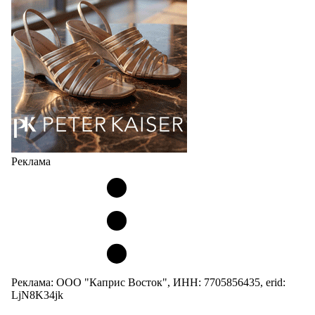
кроссовок обтекаемой формы и с тонкой подошвой).
Но в модели Miu Miu Bubble присутствует еще и…
05.08.2026
2593
Реклама
Реклама: ООО "Каприс Восток", ИНН: 7705856435, erid:
LjN8K34jk