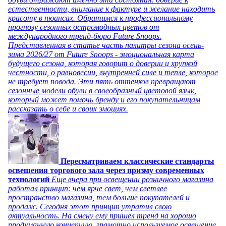
естественности, внимание к фактуре и желание находить
красоту в нюансах. Обратимся к профессиональному
прогнозу сезонных остромодных цветов от
международного тренд-бюро Future Snoops.
Представленная в статье часть палитры сезона осень-
зима 2026/27 от Future Snoops - эмоциональная карта
будущего сезона, которая говорит о доверии и хрупкой
честности, о равновесии, внутренней силе и тепле, которое
не требует повода. Эти пять оттенков превращают
сезонные модели обуви в своеобразный цветовой язык,
который может помочь бренду и его покупательницам
рассказать о себе и своих эмоциях.
Пересматриваем классические стандарты
освещения торгового зала через призму современных
технологий
Еще вчера при освещении розничного магазина
работал принцип: чем ярче свет, чем светлее
пространство магазина, тем больше покупателей и
продаж. Сегодня этот принцип утратил свою
актуальность. На смену ему пришел тренд на хорошо
продуманную концепцию, грамотно используемое освещение,