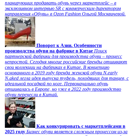
планирующих продавать обувь через маркетплейс – в
эксклюзивном интервью SR с коммерческим директором
направления «Обувь» в Ozon Fashion Ольгой Москвичевой.
Поворот к Азии. Особенности
производства обуви на фабрике в Китае
Поиск
партнерской фабрики для производства обуви – процесс
непростой. Сегодня многие российские бренды отшивают
свои коллекции на фабриках в Китае. В концепцию
основанного в 2019 году бренда женской обуви N.early
N.aked легла идея выпуска туфель, походящих для танцев, с
идеальной посадкой по ноге. Первоначально обувь
отшивалась в Европе, но уже в 2022 году производство
обуви перенесли в Китай.
Как конкурировать с маркетплейсами в
2025 году
Бизнес обуви является сложным процессом из-за