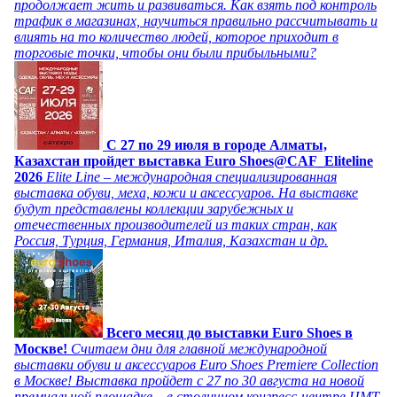
продолжает жить и развиваться. Как взять под контроль
трафик в магазинах, научиться правильно рассчитывать и
влиять на то количество людей, которое приходит в
торговые точки, чтобы они были прибыльными?
C 27 по 29 июля в городе Алматы,
Казахстан пройдет выставка Euro Shoes@CAF_Eliteline
2026
Elite Line – международная специализированная
выставка обуви, меха, кожи и аксессуаров. На выставке
будут представлены коллекции зарубежных и
отечественных производителей из таких стран, как
Россия, Турция, Германия, Италия, Казахстан и др.
Всего месяц до выставки Euro Shoes в
Москве!
Считаем дни для главной международной
выставки обуви и аксессуаров Euro Shoes Premiere Collection
в Москве! Выставка пройдет с 27 по 30 августа на новой
премиальной площадке – в столичном конгресс-центре ЦМТ