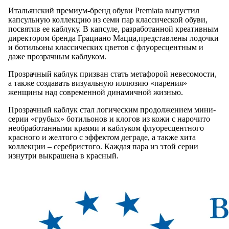
Итальянский премиум-бренд обуви Premiata выпустил
капсульную коллекцию из семи пар классической обуви,
посвятив ее каблуку. В капсуле, разработанной креативным
директором бренда Грациано Мацца,представлены лодочки
и ботильоны классических цветов с флуоресцентным и
даже прозрачным каблуком.
Прозрачный каблук призван стать метафорой невесомости,
а также создавать визуальную иллюзию «парения»
женщины над современной динамичной жизнью.
Прозрачный каблук стал логическим продолжением мини-
серии «грубых» ботильонов и клогов из кожи с нарочито
необработанными краями и каблуком флуоресцентного
красного и желтого с эффектом деграде, а также хита
коллекции – серебристого. Каждая пара из этой серии
изнутри выкрашена в красный.