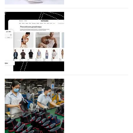
коллекции которых не были представлены в…
07.08.2026
573
BALLINA представит свои новинки на Euro
Shoes
Компания BALLINA Guangzhou Lihuang Footwear
Co., Ltd., основанная в 2011 году и расположенная в
Гуанчжоу, столице моды Китая, является
профессиональной обувной компанией,
объединяющей разработку, производство и…
07.08.2026
426
На платформе Lamoda - новый раздел и
условия продвижения локальных
дизайнерских марок
Российский маркетплейс Lamoda решил обновить
раздел для продажи продукции локальных
дизайнерских марок одежды, обуви и аксессуаров.