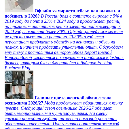
Офлайн vs маркетплейсы: как выжить и
победить в 2026?
В России доля e commerce выросла с 5% в
2019 году до почти 23% в 2024 году и продолжает расти,
по прогнозам аналитиков рынка электронной коммерции, к
2029 году составит более 30%. Офлайн-ритейл же может
не просто выжить, а расти на 20-30% в год, если
перестанет предлагать одежду на вешалках и обувь на
полках, и начнет продавать уникальный опыт. Обсуждаем
эту тему с постоянным автором Shoes Report Еленой
Виноградовой, экспертом по закупкам и продажам в fashion-
бизнесе, автором блога для ритейла и байеров Fashion
Business Blog.
Главные цвета женской обуви сезона
осень-зима 2026/27
Мода продолжает обращаться к языку
чувств. Следующий сезон осень-зима 2026/27 обещает
быть эмоциональным и чуть задумчивым. На смену
яркости приходит глубина, на место показной роскоши -
обволакивающее тепло. Пять главных оттенков женской
обуви отражают именно эти состояния: доверие к