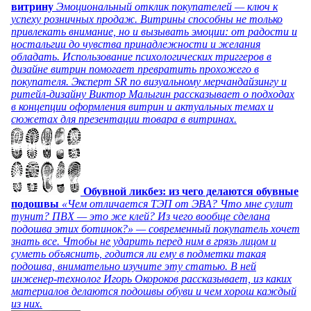
витрину
Эмоциональный отклик покупателей — ключ к
успеху розничных продаж. Витрины способны не только
привлекать внимание, но и вызывать эмоции: от радости и
ностальгии до чувства принадлежности и желания
обладать. Использование психологических триггеров в
дизайне витрин помогает превратить прохожего в
покупателя. Эксперт SR по визуальному мерчандайзингу и
ритейл-дизайну Виктор Малыгин рассказывает о подходах
в концепции оформления витрин и актуальных темах и
сюжетах для презентации товара в витринах.
Обувной ликбез: из чего делаются обувные
подошвы
«Чем отличается ТЭП от ЭВА? Что мне сулит
тунит? ПВХ — это же клей? Из чего вообще сделана
подошва этих ботинок?» — современный покупатель хочет
знать все. Чтобы не ударить перед ним в грязь лицом и
суметь объяснить, годится ли ему в подметки такая
подошва, внимательно изучите эту статью. В ней
инженер-технолог Игорь Окороков рассказывает, из каких
материалов делаются подошвы обуви и чем хорош каждый
из них.