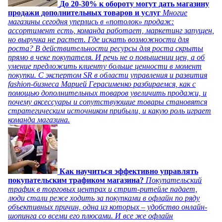
До 20-30% к обороту могут дать магазину
продажи дополнительных товаров и услуг
Многие
магазины сегодня уперлись в «потолок» продаж:
ассортимент есть, команда работает, маркетинг запущен,
но выручка не растет. Где искать возможности для
роста? В действительности ресурсы для роста скрыты
прямо в чеке покупателя. И речь не о повышении цен, а об
умение предложить клиенту больше ценности в момент
покупки. С экспертом SR в области управления и развития
fashion-бизнеса Марией Герасименко разбираемся, как с
помощью дополнительных товаров увеличить продажи, и
почему аксессуары и сопутствующие товары становятся
стратегическим источником прибыли, и какую роль играет
команда магазина.
Как научиться эффективно управлять
покупательским трафиком магазина?
Покупательский
трафик в торговых центрах и стрит-ритейле падает,
люди стали реже ходить за покупками в офлайн по ряду
объективных причин, одна из которых – удобство онлайн-
шопинга со всеми его плюсами. И все же офлайн