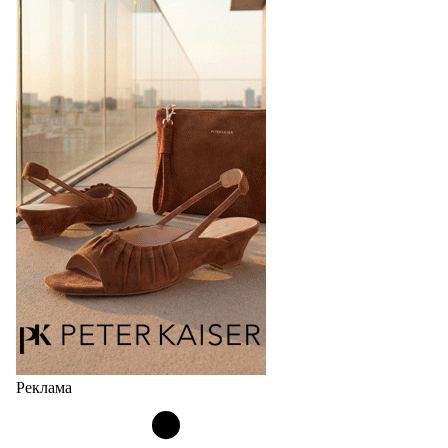
перевыпустил свой хит - кроссовки
Bubble
Популярный силуэт бренда,1999 года выпуска,
соответствует сегодняшнему тренду на
сникерины (гибридный вариант балеток и
кроссовок обтекаемой формы и с тонкой подошвой).
Но в модели Miu Miu Bubble присутствует еще и…
05.08.2026
4082
Реклама