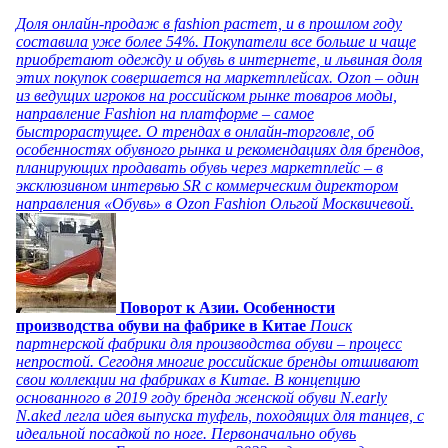
Доля онлайн-продаж в fashion растет, и в прошлом году
составила уже более 54%. Покупатели все больше и чаще
приобретают одежду и обувь в интернете, и львиная доля
этих покупок совершается на маркетплейсах. Ozon – один
из ведущих игроков на российском рынке товаров моды,
направление Fashion на платформе – самое
быстрорастущее. О трендах в онлайн-торговле, об
особенностях обувного рынка и рекомендациях для брендов,
планирующих продавать обувь через маркетплейс – в
эксклюзивном интервью SR с коммерческим директором
направления «Обувь» в Ozon Fashion Ольгой Москвичевой.
Поворот к Азии. Особенности
производства обуви на фабрике в Китае
Поиск
партнерской фабрики для производства обуви – процесс
непростой. Сегодня многие российские бренды отшивают
свои коллекции на фабриках в Китае. В концепцию
основанного в 2019 году бренда женской обуви N.early
N.aked легла идея выпуска туфель, походящих для танцев, с
идеальной посадкой по ноге. Первоначально обувь