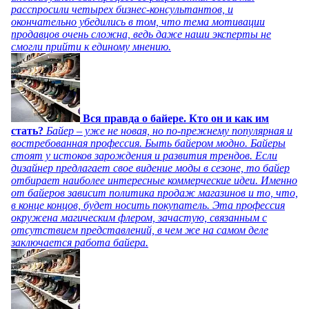
расспросили четырех бизнес-консультантов, и
окончательно убедились в том, что тема мотивации
продавцов очень сложна, ведь даже наши эксперты не
смогли прийти к единому мнению.
Вся правда о байере. Кто он и как им
стать?
Байер – уже не новая, но по-прежнему популярная и
востребованная профессия. Быть байером модно. Байеры
стоят у истоков зарождения и развития трендов. Если
дизайнер предлагает свое видение моды в сезоне, то байер
отбирает наиболее интересные коммерческие идеи. Именно
от байеров зависит политика продаж магазинов и то, что,
в конце концов, будет носить покупатель. Эта профессия
окружена магическим флером, зачастую, связанным с
отсутствием представлений, в чем же на самом деле
заключается работа байера.