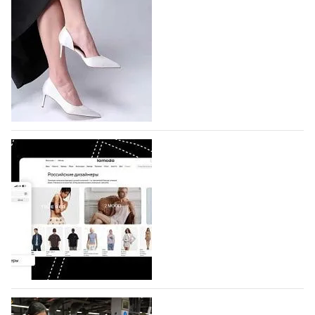
подано 1047 заявок
На участие в седьмой Московской неделе моды,
которая пройдет в российской столице с 26 сентября
по 1 октября, уже подано 1047 заявок. Примерно
половину из них (494) прислали дизайнеры,
коллекции которых не были представлены в…
07.08.2026
765
BALLINA представит свои новинки на Euro
Shoes
Компания BALLINA Guangzhou Lihuang Footwear
Co., Ltd., основанная в 2011 году и расположенная в
Гуанчжоу, столице моды Китая, является
профессиональной обувной компанией,
объединяющей разработку, производство и…
07.08.2026
635
На платформе Lamoda - новый раздел и