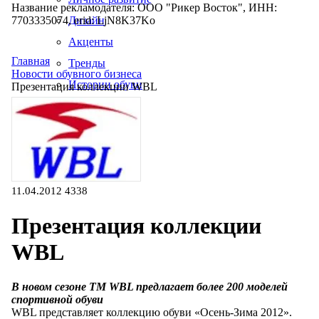
Название рекламодателя: ООО "Рикер Восток", ИНН:
7703335074, erid: LjN8K37Ko
Дизайн
Акценты
Главная
Тренды
Новости обувного бизнеса
Истории обуви
Презентация коллекции WBL
Производство
11.04.2012
4338
Презентация коллекции
WBL
В новом
сезоне
ТМ WBL
предлагает более 200 моделей
спортивной обуви
WBL представляет коллекцию обуви «
Осень-Зима
2012».