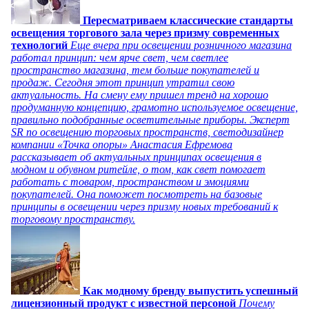
Пересматриваем классические стандарты
освещения торгового зала через призму современных
технологий
Еще вчера при освещении розничного магазина
работал принцип: чем ярче свет, чем светлее
пространство магазина, тем больше покупателей и
продаж. Сегодня этот принцип утратил свою
актуальность. На смену ему пришел тренд на хорошо
продуманную концепцию, грамотно используемое освещение,
правильно подобранные осветительные приборы. Эксперт
SR по освещению торговых пространств, светодизайнер
компании «Точка опоры» Анастасия Ефремова
рассказывает об актуальных принципах освещения в
модном и обувном ритейле, о том, как свет помогает
работать с товаром, пространством и эмоциями
покупателей. Она поможет посмотреть на базовые
принципы в освещении через призму новых требований к
торговому пространству.
Как модному бренду выпустить успешный
лицензионный продукт с известной персоной
Почему