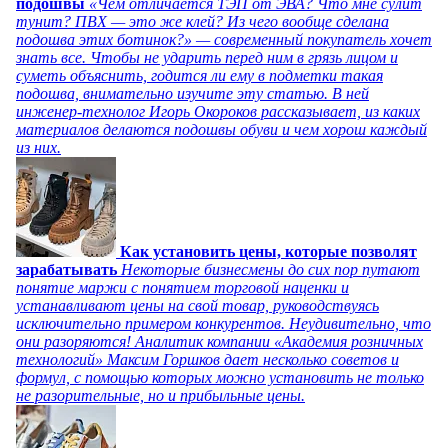
подошвы
«Чем отличается ТЭП от ЭВА? Что мне сулит
тунит? ПВХ — это же клей? Из чего вообще сделана
подошва этих ботинок?» — современный покупатель хочет
знать все. Чтобы не ударить перед ним в грязь лицом и
суметь объяснить, годится ли ему в подметки такая
подошва, внимательно изучите эту статью. В ней
инженер-технолог Игорь Окороков рассказывает, из каких
материалов делаются подошвы обуви и чем хорош каждый
из них.
Как установить цены, которые позволят
зарабатывать
Некоторые бизнесмены до сих пор путают
понятие маржи с понятием торговой наценки и
устанавливают цены на свой товар, руководствуясь
исключительно примером конкурентов. Неудивительно, что
они разоряются! Аналитик компании «Академия розничных
технологий» Максим Горшков дает несколько советов и
формул, с помощью которых можно установить не только
не разорительные, но и прибыльные цены.