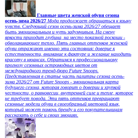
Главные цвета женской обуви сезона
осень-зима 2026/27
Мода продолжает обращаться к языку
чувств. Следующий сезон осень-зима 2026/27 обещает
быть эмоциональным и чуть задумчивым. На смену
яркости приходит глубина, на место показной роскоши -
обволакивающее тепло. Пять главных оттенков женской
обуви отражают именно эти состояния: доверие к
естественности, внимание к фактуре и желание находить
красоту в нюансах. Обратимся к профессиональному
прогнозу сезонных остромодных цветов от
международного тренд-бюро Future Snoops.
Представленная в статье часть палитры сезона осень-
зима 2026/27 от Future Snoops - эмоциональная карта
будущего сезона, которая говорит о доверии и хрупкой
честности, о равновесии, внутренней силе и тепле, которое
не требует повода. Эти пять оттенков превращают
сезонные модели обуви в своеобразный цветовой язык,
который может помочь бренду и его покупательницам
рассказать о себе и своих эмоциях.