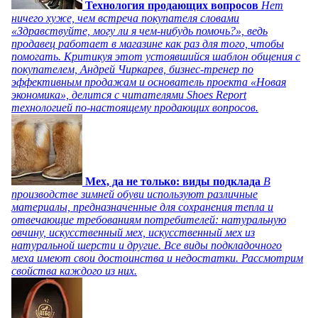
Технология продающих вопросов
Нет
ничего хуже, чем встреча покупателя словами
«Здравствуйте, могу ли я чем-нибудь помочь?», ведь
продавец работает в магазине как раз для того, чтобы
помогать. Критикуя этот устоявшийся шаблон общения с
покупателем, Андрей Чиркарев, бизнес-тренер по
эффективным продажам и основатель проекта «Новая
экономика», делится с читателями Shoes Report
технологией по-настоящему продающих вопросов.
Мех, да не только: виды подклада
В
производстве зимней обуви используют различные
материалы, предназначенные для сохранения тепла и
отвечающие требованиям потребителей: натуральную
овчину, искусственный мех, искусственный мех из
натуральной шерсти и другие. Все виды подкладочного
меха имеют свои достоинства и недостатки. Рассмотрим
свойства каждого из них.