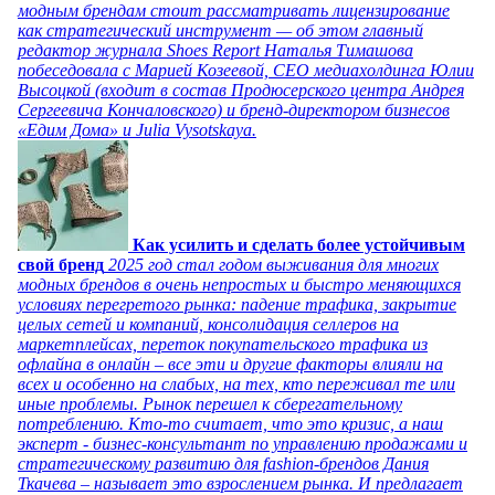
модным брендам стоит рассматривать лицензирование
как стратегический инструмент — об этом главный
редактор журнала Shoes Report Наталья Тимашова
побеседовала с Марией Козеевой, СЕО медиахолдинга Юлии
Высоцкой (входит в состав Продюсерского центра Андрея
Сергеевича Кончаловского) и бренд-директором бизнесов
«Едим Дома» и Julia Vysotskaya.
Как усилить и сделать более устойчивым
свой бренд
2025 год стал годом выживания для многих
модных брендов в очень непростых и быстро меняющихся
условиях перегретого рынка: падение трафика, закрытие
целых сетей и компаний, консолидация селлеров на
маркетплейсах, переток покупательского трафика из
офлайна в онлайн – все эти и другие факторы влияли на
всех и особенно на слабых, на тех, кто переживал те или
иные проблемы. Рынок перешел к сберегательному
потреблению. Кто-то считает, что это кризис, а наш
эксперт - бизнес-консультант по управлению продажами и
стратегическому развитию для fashion-брендов Дания
Ткачева – называет это взрослением рынка. И предлагает