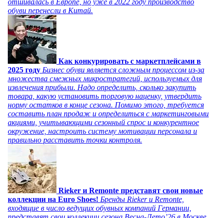
отшивалась в Европе, но уже в 2022 году производство
обуви перенесли в Китай.
Как конкурировать с маркетплейсами в
2025 году
Бизнес обуви является сложным процессом из-за
множества смежных микростратегий, используемых для
извлечения прибыли. Надо определить, сколько закупить
товара, какую установить торговую наценку, утвердить
норму остатков в конце сезона. Помимо этого, требуется
составить план продаж и определиться с маркетинговыми
акциями, учитывающими сезонный спрос и конкурентное
окружение, настроить систему мотивации персонала и
правильно расставить точки контроля.
Rieker и Remonte представят свои новые
коллекции на Euro Shoes!
Бренды Rieker и Remonte,
входящие в число ведущих обувных компаний Германии,
представят свои коллекции сезона Весна-Лето’26 в Москве