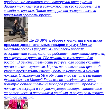
проблемным компаниям свой авторский инструмент
диагностики бизнеса и возможностей его оздоровления и
выхода из кризиса. Этот инструмент эксперт назвала
пирамидой зрелости бренда.
До 20-30% к обороту могут дать магазину
продажи дополнительных товаров и услуг
Многие
магазины сегодня уперлись в «потолок» продаж:
ассортимент есть, команда работает, маркетинг запущен,
но выручка не растет. Где искать возможности для
роста? В действительности ресурсы для роста скрыты
прямо в чеке покупателя. И речь не о повышении цен, а об
умение предложить клиенту больше ценности в момент
покупки. С экспертом SR в области управления и развития
fashion-бизнеса Марией Герасименко разбираемся, как с
помощью дополнительных товаров увеличить продажи, и
почему аксессуары и сопутствующие товары становятся
стратегическим источником прибыли, и какую роль играет
команда магазина.