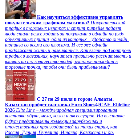
Как научиться эффективно управлять
покупательским трафиком магазина?
Покупательский
трафик в торговых центрах и стрит-ритейле падает,
люди стали реже ходить за покупками в офлайн по ряду
объективных причин, одна из которых – удобство онлайн-
шопинга со всеми его плюсами. И все же офлайн
продолжает жить и развиваться. Как взять под контроль
трафик в магазинах, научиться правильно рассчитывать и
влиять на то количество людей, которое приходит в
торговые точки, чтобы они были прибыльными?
C 27 по 29 июля в городе Алматы,
Казахстан пройдет выставка Euro Shoes@CAF_Eliteline
2026
Elite Line – международная специализированная
выставка обуви, меха, кожи и аксессуаров. На выставке
будут представлены коллекции зарубежных и
отечественных производителей из таких стран, как
Россия, Турция, Германия, Италия, Казахстан и др.