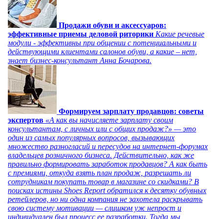
Продажи обуви и аксессуаров:
эффективные приемы деловой риторики
Какие речевые
модули - эффективны при общении с потенциальными и
действующими клиентами салонов обуви, а какие – нет,
знает бизнес-консультант Анна Бочарова.
Формируем зарплату продавцов: советы
экспертов
«А как вы начисляете зарплату своим
консультантам, с личных или с общих продаж?» — это
один из самых популярных вопросов, вызывающих
множество разногласий и пересудов на интернет-форумах
владельцев розничного бизнеса. Действительно, как же
правильно формировать заработок продавцов? А как быть
с премиями, откуда взять план продаж, разрешать ли
сотрудникам покупать товар в магазине со скидками? В
поисках истины Shoes Report обратился к десятку обувных
ретейлеров, но ни одна компания не захотела раскрывать
свою систему мотивации — слишком уж непрост и
индивидуален был процесс ее разработки. Тогда мы