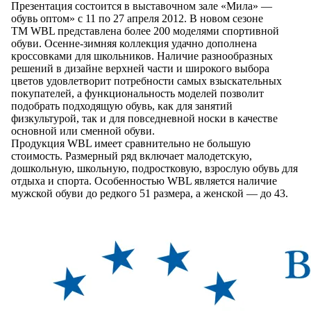
Презентация состоится
в выставочном
зале
«Мила» —
обувь оптом»
с 11
по 27
апреля 2012.
В новом
сезоне
ТМ WBL
представлена более 200 моделями спортивной
обуви.
Осенне-зимняя
коллекция удачно дополнена
кроссовками для школьников. Наличие разнообразных
решений
в дизайне
верхней части
и широкого
выбора
цветов удовлетворит потребности самых взыскательных
покупателей,
а функциональность
моделей позволит
подобрать подходящую обувь, как для занятий
физкультурой, так
и для
повседневной носки
в качестве
основной или сменной обуви.
Продукция WBL имеет сравнительно
не большую
стоимость. Размерный ряд включает малодетскую,
дошкольную, школьную, подростковую, взрослую обувь для
отдыха
и спорта
. Особенностью WBL является наличие
мужской обуви
до редкого
51 размера,
а женской
—
до 43
.