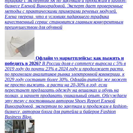
трафике с экспертом SR по закупкам и продажам в fashion-
бизнесе Еленой Виноградовой. Эксперт дает проверенные
методы с практическими примерами речевых модулей.
Елена уверена, что в условиях падающего трафика
качественный сервис становится главным конкурентным
преимуществом для обувной
Офлайн vs маркетплейсы: как выжить и
победить в 2026?
В России доля e commerce выросла с 5% в
2019 году до почти 23% в 2024 году и продолжает расти,
по прогнозам аналитиков рынка электронной коммерции, к
2029 году составит более 30%. Офлайн-ритейл же может
не просто выжить, а расти на 20-30% в год, если
перестанет предлагать одежду на вешалках и обувь на
полках, и начнет продавать уникальный опыт. Обсуждаем
эту тему с постоянным автором Shoes Report Еленой
Виноградовой, экспертом по закупкам и продажам в fashion-
бизнесе, автором блога для ритейла и байеров Fashion
Business Blog.