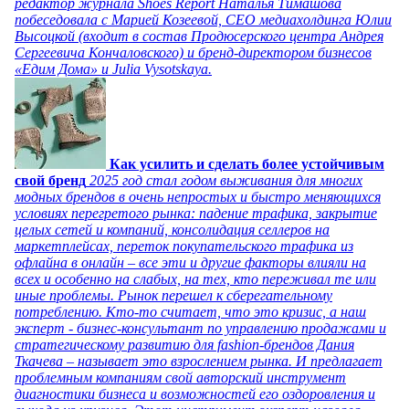
редактор журнала Shoes Report Наталья Тимашова
побеседовала с Марией Козеевой, СЕО медиахолдинга Юлии
Высоцкой (входит в состав Продюсерского центра Андрея
Сергеевича Кончаловского) и бренд-директором бизнесов
«Едим Дома» и Julia Vysotskaya.
Как усилить и сделать более устойчивым
свой бренд
2025 год стал годом выживания для многих
модных брендов в очень непростых и быстро меняющихся
условиях перегретого рынка: падение трафика, закрытие
целых сетей и компаний, консолидация селлеров на
маркетплейсах, переток покупательского трафика из
офлайна в онлайн – все эти и другие факторы влияли на
всех и особенно на слабых, на тех, кто переживал те или
иные проблемы. Рынок перешел к сберегательному
потреблению. Кто-то считает, что это кризис, а наш
эксперт - бизнес-консультант по управлению продажами и
стратегическому развитию для fashion-брендов Дания
Ткачева – называет это взрослением рынка. И предлагает
проблемным компаниям свой авторский инструмент
диагностики бизнеса и возможностей его оздоровления и