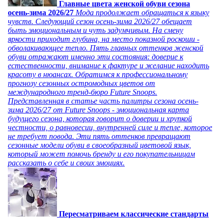
Главные цвета женской обуви сезона
осень-зима 2026/27
Мода продолжает обращаться к языку
чувств. Следующий сезон осень-зима 2026/27 обещает
быть эмоциональным и чуть задумчивым. На смену
яркости приходит глубина, на место показной роскоши -
обволакивающее тепло. Пять главных оттенков женской
обуви отражают именно эти состояния: доверие к
естественности, внимание к фактуре и желание находить
красоту в нюансах. Обратимся к профессиональному
прогнозу сезонных остромодных цветов от
международного тренд-бюро Future Snoops.
Представленная в статье часть палитры сезона осень-
зима 2026/27 от Future Snoops - эмоциональная карта
будущего сезона, которая говорит о доверии и хрупкой
честности, о равновесии, внутренней силе и тепле, которое
не требует повода. Эти пять оттенков превращают
сезонные модели обуви в своеобразный цветовой язык,
который может помочь бренду и его покупательницам
рассказать о себе и своих эмоциях.
Пересматриваем классические стандарты