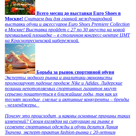
Всего месяц до выставки Euro Shoes в
Москве!
Считаем дни для главной международной
выставки обуви и аксессуаров Euro Shoes Premiere Collection
в Москве! Выставка пройдет с 27 по 30 августа на новой
премиальной площадке – в столичном конгресс-центре ЦМТ
на Краснопресненской набережной.
Борьба за рынок спортивной обуви
Эксперты модного рынка и аналитики-экономисты
прогнозируют падение продаж Nike и Adidas. Лидерские
позиции непотопляемых спортивных гигантов могут
серьезно пошатнуться в ближайшие годы, так как их
теснят молодые, смелые и активные конкуренты – бренды
- челленджеры.
Почему это происходит, и каковы основные причины таких
изменений? Своим взглядом на ситуацию на рынке в
сегменте спортивных одежды и обуви делится Дания
Ткачева, эксперт-практик fashion-рынка с 20-летним