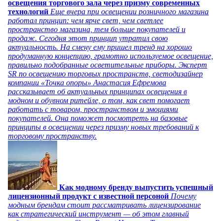
освещения торгового зала через призму современных
технологий
Еще вчера при освещении розничного магазина
работал принцип: чем ярче свет, чем светлее
пространство магазина, тем больше покупателей и
продаж. Сегодня этот принцип утратил свою
актуальность. На смену ему пришел тренд на хорошо
продуманную концепцию, грамотно используемое освещение,
правильно подобранные осветительные приборы. Эксперт
SR по освещению торговых пространств, светодизайнер
компании «Точка опоры» Анастасия Ефремова
рассказывает об актуальных принципах освещения в
модном и обувном ритейле, о том, как свет помогает
работать с товаром, пространством и эмоциями
покупателей. Она поможет посмотреть на базовые
принципы в освещении через призму новых требований к
торговому пространству.
Как модному бренду выпустить успешный
лицензионный продукт с известной персоной
Почему
модным брендам стоит рассматривать лицензирование
как стратегический инструмент — об этом главный