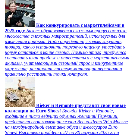
Как конкурировать с маркетплейсами в
2025 году
Бизнес обуви является сложным процессом из-за
множества смежных микростратегий, используемых для
извлечения прибыли. Надо определить, сколько закупить
товара, какую установить торговую наценку, утвердить
норму остатков в конце сезона. Помимо этого, требуется
составить план продаж и определиться с маркетинговыми
акциями, учитывающими сезонный спрос и конкурентное
окружение, настроить систему мотивации персонала и
правильно расставить точки контроля.
Rieker и Remonte представят свои новые
коллекции на Euro Shoes!
Бренды Rieker и Remonte,
входящие в число ведущих обувных компаний Германии,
представят свои коллекции сезона Весна-Лето’26 в Москве
на международной выставке обуви и аксессуаров Euro
Shoes! Выставка пройдет c 27 по 30 августа 2025 г. на