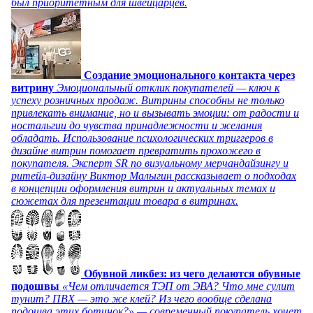
был приоритетным для швейцарцев.
Создание эмоционального контакта через
витрину
Эмоциональный отклик покупателей — ключ к
успеху розничных продаж. Витрины способны не только
привлекать внимание, но и вызывать эмоции: от радости и
ностальгии до чувства принадлежности и желания
обладать. Использование психологических триггеров в
дизайне витрин помогает превратить прохожего в
покупателя. Эксперт SR по визуальному мерчандайзингу и
ритейл-дизайну Виктор Малыгин рассказывает о подходах
в концепции оформления витрин и актуальных темах и
сюжетах для презентации товара в витринах.
Обувной ликбез: из чего делаются обувные
подошвы
«Чем отличается ТЭП от ЭВА? Что мне сулит
тунит? ПВХ — это же клей? Из чего вообще сделана
подошва этих ботинок?» — современный покупатель хочет