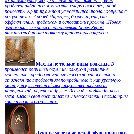
«Здравствуйте, могу ли я чем-нибудь помочь?», ведь
продавец работает в магазине как раз для того, чтобы
помогать. Критикуя этот устоявшийся шаблон общения с
покупателем, Андрей Чиркарев, бизнес-тренер по
эффективным продажам и основатель проекта «Новая
экономика», делится с читателями Shoes Report
технологией по-настоящему продающих вопросов.
Мех, да не только: виды подклада
В
производстве зимней обуви используют различные
материалы, предназначенные для сохранения тепла и
отвечающие требованиям потребителей: натуральную
овчину, искусственный мех, искусственный мех из
натуральной шерсти и другие. Все виды подкладочного
меха имеют свои достоинства и недостатки. Рассмотрим
свойства каждого из них.
Лучшие модели чешской обуви прошлого