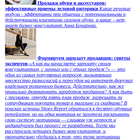
Продажи обуви и аксессуаров:
эффективные приемы деловой риторики
Какие речевые
модули - эффективны при общении с потенциальными и
действующими клиентами салонов обуви, а какие – нет,
знает бизнес-консультант Анна Бочарова.
Формируем зарплату продавцов: советы
экспертов
«А как вы начисляете зарплату своим
консультантам, с личных или с общих продаж?» — это
один из самых популярных вопросов, вызывающих
множество разногласий и пересудов на интернет-форумах
владельцев розничного бизнеса. Действительно, как же
правильно формировать заработок продавцов? А как быть
с премиями, откуда взять план продаж, разрешать ли
сотрудникам покупать товар в магазине со скидками? В
поисках истины Shoes Report обратился к десятку обувных
ретейлеров, но ни одна компания не захотела раскрывать
свою систему мотивации — слишком уж непрост и
индивидуален был процесс ее разработки. Тогда мы
расспросили четырех бизнес-консультантов, и
окончательно убедились в том, что тема мотивации