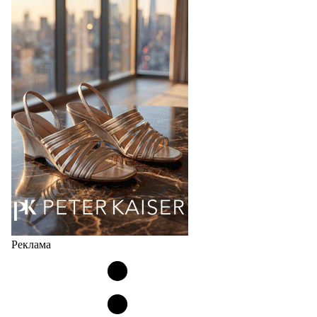
В 2027 году бренд TAMARIS отмечает 60-летний
юбилей. Шесть десятилетий доверия миллионов
покупателей, постоянного развития и понимания,
какой будет современная женщина завтра.
Юбилейная коллекция Весна–Лето 2027 открывает
не просто новый сезон, а…
04.08.2026
518
Реклама