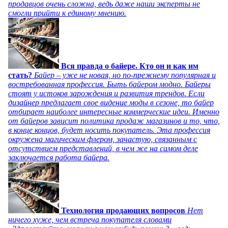
продавцов очень сложна, ведь даже наши эксперты не
смогли прийти к единому мнению.
Вся правда о байере. Кто он и как им
стать?
Байер – уже не новая, но по-прежнему популярная и
востребованная профессия. Быть байером модно. Байеры
стоят у истоков зарождения и развития трендов. Если
дизайнер предлагает свое видение моды в сезоне, то байер
отбирает наиболее интересные коммерческие идеи. Именно
от байеров зависит политика продаж магазинов и то, что,
в конце концов, будет носить покупатель. Эта профессия
окружена магическим флером, зачастую, связанным с
отсутствием представлений, в чем же на самом деле
заключается работа байера.
Технология продающих вопросов
Нет
ничего хуже, чем встреча покупателя словами