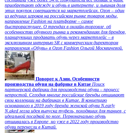
приобретают одежду и обувь в интернете, и львиная доля
этих покупок совершается на маркетплейсах. Ozon – один
из ведущих игроков на российском рынке товаров моды,
направление Fashion на платформе – самое
быстрорастущее. О трендах в онлайн-торговле, об
особенностях обувного рынка и рекомендациях для брендов,
планирующих продавать обувь через маркетплейс – в
эксклюзивном интервью SR с коммерческим директором
направления «Обувь» в Ozon Fashion Ольгой Москвичевой.
Поворот к Азии. Особенности
производства обуви на фабрике в Китае
Поиск
партнерской фабрики для производства обуви – процесс
непростой. Сегодня многие российские бренды отшивают
свои коллекции на фабриках в Китае. В концепцию
основанного в 2019 году бренда женской обуви N.early
N.aked легла идея выпуска туфель, походящих для танцев, с
идеальной посадкой по ноге. Первоначально обувь
отшивалась в Европе, но уже в 2022 году производство
обуви перенесли в Китай.