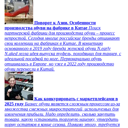
Поворот к Азии. Особенности
производства обуви на фабрике в Китае
Поиск
партнерской фабрики для производства обуви – процесс
непростой. Сегодня многие российские бренды отшивают
свои коллекции на фабриках в Китае. В концепцию
основанного в 2019 году бренда женской обуви N.early
N.aked легла идея выпуска туфель, походящих для танцев, с
идеальной посадкой по ноге. Первоначально обувь
отшивалась в Европе, но уже в 2022 году производство
обуви перенесли в Китай.
Как конкурировать с маркетплейсами в
2025 году
Бизнес обуви является сложным процессом из-за
множества смежных микростратегий, используемых для
извлечения прибыли. Надо определить, сколько закупить
товара, какую установить торговую наценку, утвердить
норму остатков в конце сезона. Помимо этого, требуется