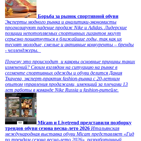
Борьба за рынок спортивной обуви
Эксперты модного рынка и аналитики-экономисты
прогнозируют падение продаж Nike и Adidas. Лидерские
позиции непотопляемых спортивных гигантов могут
серьезно пошатнуться в ближайшие годы, так как их
теснят молодые, смелые и активные конкуренты – бренды
- челленджеры.
Почему это происходит, и каковы основные причины таких
изменений? Своим взглядом на ситуацию на рынке в
сегменте спортивных одежды и обуви делится Дания
Ткачева, эксперт-практик fashion-рынка с 20-летним
опытом управления продажами, имеющий за плечами 13
лет работы в команде Nike Russia и fashion-ритейле.
Micam и Livetrend представили подборку
трендов обуви сезона весна-лето 2026
Итальянская
международная выставка обуви Micam представляет «Гид
по трендам сезона весна-лето 2026», разработанный