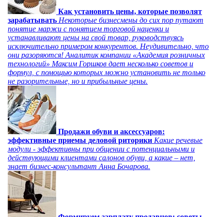
Как установить цены, которые позволят
зарабатывать
Некоторые бизнесмены до сих пор путают
понятие маржи с понятием торговой наценки и
устанавливают цены на свой товар, руководствуясь
исключительно примером конкурентов. Неудивительно, что
они разоряются! Аналитик компании «Академия розничных
технологий» Максим Горшков дает несколько советов и
формул, с помощью которых можно установить не только
не разорительные, но и прибыльные цены.
Продажи обуви и аксессуаров:
эффективные приемы деловой риторики
Какие речевые
модули - эффективны при общении с потенциальными и
действующими клиентами салонов обуви, а какие – нет,
знает бизнес-консультант Анна Бочарова.
Формируем зарплату продавцов: советы