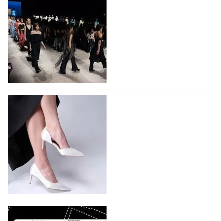
На участие в Московской неделе моды
подано 1047 заявок
На участие в седьмой Московской неделе моды,
которая пройдет в российской столице с 26 сентября
по 1 октября, уже подано 1047 заявок. Примерно
половину из них (494) прислали дизайнеры,
коллекции которых не были представлены в…
07.08.2026
639
BALLINA представит свои новинки на Euro