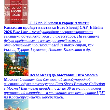
C 27 по 29 июля в городе Алматы,
Казахстан пройдет выставка Euro Shoes@CAF_Eliteline
2026
Elite Line – международная специализированная
выставка обуви, меха, кожи и аксессуаров. На выставке
будут представлены коллекции зарубежных и
отечественных производителей из таких стран, как
Россия, Турция, Германия, Италия, Казахстан и др.
Всего месяц до выставки Euro Shoes в
Москве!
Считаем дни для главной международной
выставки обуви и аксессуаров Euro Shoes Premiere Collection
в Москве! Выставка пройдет с 27 по 30 августа на новой
премиальной площадке – в столичном конгресс-центре ЦМТ
на Краснопресненской набережной.