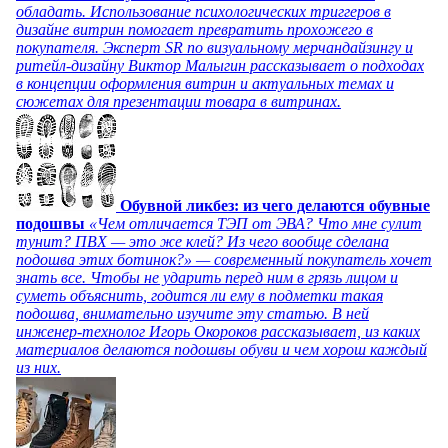
обладать. Использование психологических триггеров в
дизайне витрин помогает превратить прохожего в
покупателя. Эксперт SR по визуальному мерчандайзингу и
ритейл-дизайну Виктор Малыгин рассказывает о подходах
в концепции оформления витрин и актуальных темах и
сюжетах для презентации товара в витринах.
Обувной ликбез: из чего делаются обувные
подошвы
«Чем отличается ТЭП от ЭВА? Что мне сулит
тунит? ПВХ — это же клей? Из чего вообще сделана
подошва этих ботинок?» — современный покупатель хочет
знать все. Чтобы не ударить перед ним в грязь лицом и
суметь объяснить, годится ли ему в подметки такая
подошва, внимательно изучите эту статью. В ней
инженер-технолог Игорь Окороков рассказывает, из каких
материалов делаются подошвы обуви и чем хорош каждый
из них.