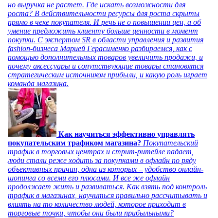
но выручка не растет. Где искать возможности для
роста? В действительности ресурсы для роста скрыты
прямо в чеке покупателя. И речь не о повышении цен, а об
умение предложить клиенту больше ценности в момент
покупки. С экспертом SR в области управления и развития
fashion-бизнеса Марией Герасименко разбираемся, как с
помощью дополнительных товаров увеличить продажи, и
почему аксессуары и сопутствующие товары становятся
стратегическим источником прибыли, и какую роль играет
команда магазина.
Как научиться эффективно управлять
покупательским трафиком магазина?
Покупательский
трафик в торговых центрах и стрит-ритейле падает,
люди стали реже ходить за покупками в офлайн по ряду
объективных причин, одна из которых – удобство онлайн-
шопинга со всеми его плюсами. И все же офлайн
продолжает жить и развиваться. Как взять под контроль
трафик в магазинах, научиться правильно рассчитывать и
влиять на то количество людей, которое приходит в
торговые точки, чтобы они были прибыльными?