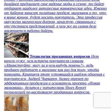
дизайнер предлагает свое видение моды в сезоне, то байер
отбирает наиболее интересные коммерческие идеи. Именно
от байеров зависит политика продаж магазинов и то, что,
в конце концов, будет носить покупатель. Эта профессия
окружена магическим флером, зачастую, связанным с
отсутствием представлений, в чем же на самом деле
заключается работа байера.
Технология продающих вопросов
Нет
ничего хуже, чем встреча покупателя словами
«Здравствуйте, могу ли я чем-нибудь помочь?», ведь
продавец работает в магазине как раз для того, чтобы
помогать. Критикуя этот устоявшийся шаблон общения с
покупателем, Андрей Чиркарев, бизнес-тренер по
эффективным продажам и основатель проекта «Новая
экономика», делится с читателями Shoes Report
технологией по-настоящему продающих вопросов.