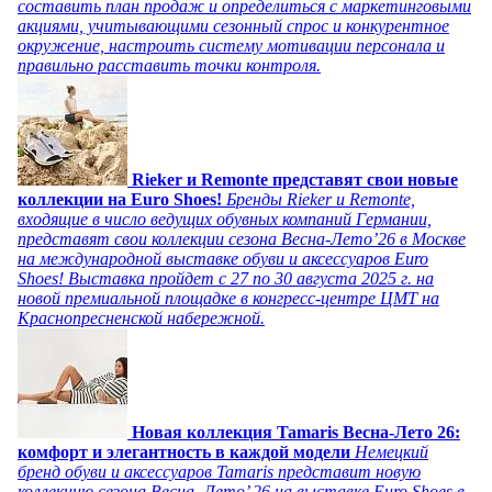
составить план продаж и определиться с маркетинговыми
акциями, учитывающими сезонный спрос и конкурентное
окружение, настроить систему мотивации персонала и
правильно расставить точки контроля.
Rieker и Remonte представят свои новые
коллекции на Euro Shoes!
Бренды Rieker и Remonte,
входящие в число ведущих обувных компаний Германии,
представят свои коллекции сезона Весна-Лето’26 в Москве
на международной выставке обуви и аксессуаров Euro
Shoes! Выставка пройдет c 27 по 30 августа 2025 г. на
новой премиальной площадке в конгресс-центре ЦМТ на
Краснопресненской набережной.
Новая коллекция Tamaris Весна-Лето 26:
комфорт и элегантность в каждой модели
Немецкий
бренд обуви и аксессуаров Tamaris представит новую
коллекцию сезона Весна–Лето’ 26 на выставке Euro Shoes в