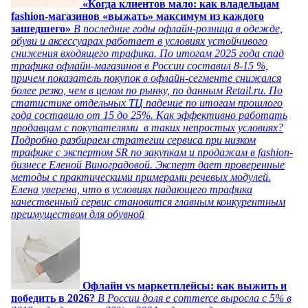
«Когда клиентов мало: как владельцам
fashion-магазинов «выжать» максимум из каждого
зашедшего»
В последние годы офлайн-розница в одежде,
обуви и аксессуарах работает в условиях устойчивого
снижения входящего трафика. По итогам 2025 года спад
трафика офлайн-магазинов в России составил 8-15 %,
причем показатель покупок в офлайн-сегменте снижался
более резко, чем в целом по рынку, по данным Retail.ru. По
статистике отдельных ТЦ падение по итогам прошлого
года составило от 15 до 25%. Как эффективно работать
продавцам с покупателями в таких непростых условиях?
Подробно разбираем стратегии сервиса при низком
трафике с экспертом SR по закупкам и продажам в fashion-
бизнесе Еленой Виноградовой. Эксперт дает проверенные
методы с практическими примерами речевых модулей.
Елена уверена, что в условиях падающего трафика
качественный сервис становится главным конкурентным
преимуществом для обувной
Офлайн vs маркетплейсы: как выжить и
победить в 2026?
В России доля e commerce выросла с 5% в