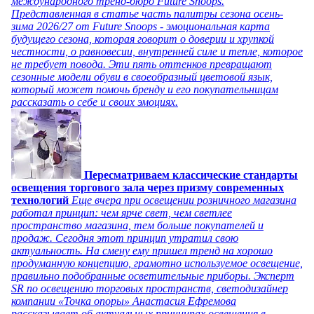
международного тренд-бюро Future Snoops.
Представленная в статье часть палитры сезона осень-
зима 2026/27 от Future Snoops - эмоциональная карта
будущего сезона, которая говорит о доверии и хрупкой
честности, о равновесии, внутренней силе и тепле, которое
не требует повода. Эти пять оттенков превращают
сезонные модели обуви в своеобразный цветовой язык,
который может помочь бренду и его покупательницам
рассказать о себе и своих эмоциях.
Пересматриваем классические стандарты
освещения торгового зала через призму современных
технологий
Еще вчера при освещении розничного магазина
работал принцип: чем ярче свет, чем светлее
пространство магазина, тем больше покупателей и
продаж. Сегодня этот принцип утратил свою
актуальность. На смену ему пришел тренд на хорошо
продуманную концепцию, грамотно используемое освещение,
правильно подобранные осветительные приборы. Эксперт
SR по освещению торговых пространств, светодизайнер
компании «Точка опоры» Анастасия Ефремова
рассказывает об актуальных принципах освещения в