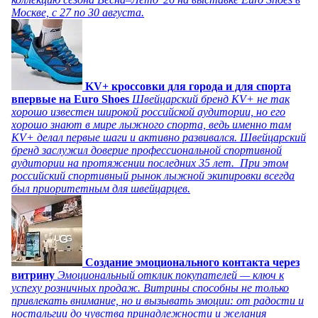
Москве, с 27 по 30 августа.
KV+ кроссовки для города и для спорта
впервые на Euro Shoes
Швейцарский бренд KV+ не так
хорошо известен широкой российской аудитории, но его
хорошо знают в мире лыжного спорта, ведь именно там
KV+ делал первые шаги и активно развивался. Швейцарский
бренд заслужил доверие профессиональной спортивной
аудитории на протяжении последних 35 лет. При этом
российский спортивный рынок лыжной экипировки всегда
был приоритетным для швейцарцев.
Создание эмоционального контакта через
витрину
Эмоциональный отклик покупателей — ключ к
успеху розничных продаж. Витрины способны не только
привлекать внимание, но и вызывать эмоции: от радости и
ностальгии до чувства принадлежности и желания