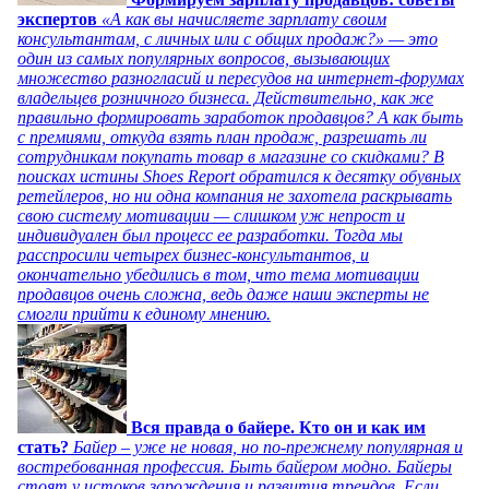
экспертов
«А как вы начисляете зарплату своим
консультантам, с личных или с общих продаж?» — это
один из самых популярных вопросов, вызывающих
множество разногласий и пересудов на интернет-форумах
владельцев розничного бизнеса. Действительно, как же
правильно формировать заработок продавцов? А как быть
с премиями, откуда взять план продаж, разрешать ли
сотрудникам покупать товар в магазине со скидками? В
поисках истины Shoes Report обратился к десятку обувных
ретейлеров, но ни одна компания не захотела раскрывать
свою систему мотивации — слишком уж непрост и
индивидуален был процесс ее разработки. Тогда мы
расспросили четырех бизнес-консультантов, и
окончательно убедились в том, что тема мотивации
продавцов очень сложна, ведь даже наши эксперты не
смогли прийти к единому мнению.
Вся правда о байере. Кто он и как им
стать?
Байер – уже не новая, но по-прежнему популярная и
востребованная профессия. Быть байером модно. Байеры
стоят у истоков зарождения и развития трендов. Если