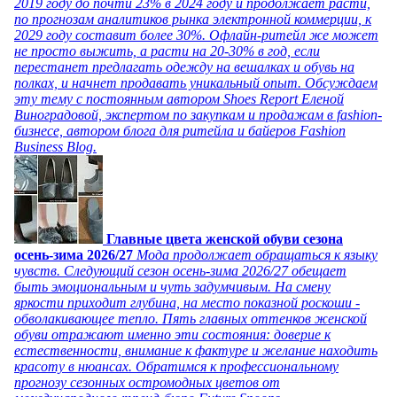
2019 году до почти 23% в 2024 году и продолжает расти,
по прогнозам аналитиков рынка электронной коммерции, к
2029 году составит более 30%. Офлайн-ритейл же может
не просто выжить, а расти на 20-30% в год, если
перестанет предлагать одежду на вешалках и обувь на
полках, и начнет продавать уникальный опыт. Обсуждаем
эту тему с постоянным автором Shoes Report Еленой
Виноградовой, экспертом по закупкам и продажам в fashion-
бизнесе, автором блога для ритейла и байеров Fashion
Business Blog.
Главные цвета женской обуви сезона
осень-зима 2026/27
Мода продолжает обращаться к языку
чувств. Следующий сезон осень-зима 2026/27 обещает
быть эмоциональным и чуть задумчивым. На смену
яркости приходит глубина, на место показной роскоши -
обволакивающее тепло. Пять главных оттенков женской
обуви отражают именно эти состояния: доверие к
естественности, внимание к фактуре и желание находить
красоту в нюансах. Обратимся к профессиональному
прогнозу сезонных остромодных цветов от