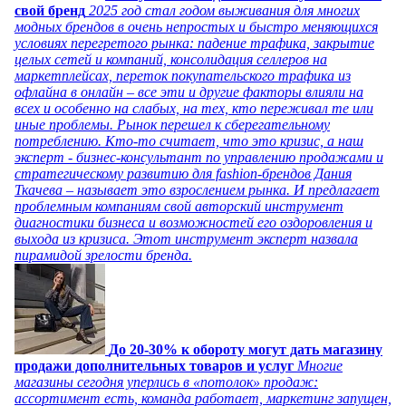
свой бренд
2025 год стал годом выживания для многих
модных брендов в очень непростых и быстро меняющихся
условиях перегретого рынка: падение трафика, закрытие
целых сетей и компаний, консолидация селлеров на
маркетплейсах, переток покупательского трафика из
офлайна в онлайн – все эти и другие факторы влияли на
всех и особенно на слабых, на тех, кто переживал те или
иные проблемы. Рынок перешел к сберегательному
потреблению. Кто-то считает, что это кризис, а наш
эксперт - бизнес-консультант по управлению продажами и
стратегическому развитию для fashion-брендов Дания
Ткачева – называет это взрослением рынка. И предлагает
проблемным компаниям свой авторский инструмент
диагностики бизнеса и возможностей его оздоровления и
выхода из кризиса. Этот инструмент эксперт назвала
пирамидой зрелости бренда.
До 20-30% к обороту могут дать магазину
продажи дополнительных товаров и услуг
Многие
магазины сегодня уперлись в «потолок» продаж:
ассортимент есть, команда работает, маркетинг запущен,