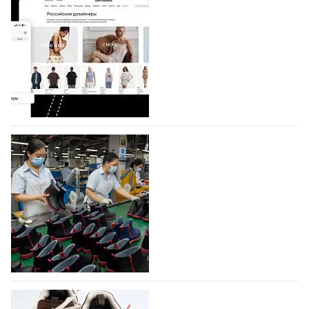
Shoes
Компания BALLINA Guangzhou Lihuang Footwear
Co., Ltd., основанная в 2011 году и расположенная в
Гуанчжоу, столице моды Китая, является
профессиональной обувной компанией,
объединяющей разработку, производство и…
07.08.2026
499
На платформе Lamoda - новый раздел и
условия продвижения локальных
дизайнерских марок
Российский маркетплейс Lamoda решил обновить
раздел для продажи продукции локальных
дизайнерских марок одежды, обуви и аксессуаров.
Бренды также получат маркетинговую…
06.08.2026
670
Объем мирового производства обуви в