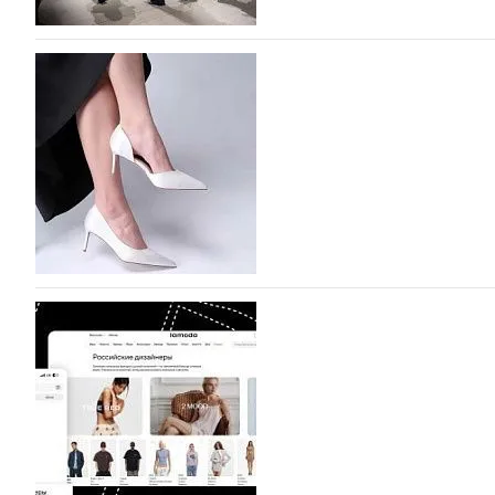
На участие в Московской неделе моды подано
На участие в седьмой Московской неделе моды, которая
октября, уже подано 1047 заявок. Примерно половину и
которых не были представлены в…
07.08.2026
756
BALLINA представит свои новинки на Euro Sh
Компания BALLINA Guangzhou Lihuang Footwear Co., Ltd
Гуанчжоу, столице моды Китая, является профессиона
разработку, производство и…
07.08.2026
624