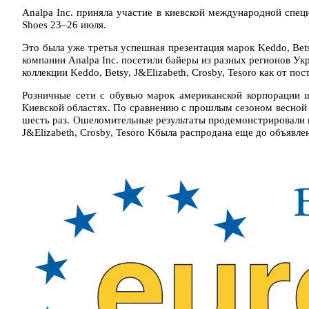
Analpa Inc. приняла участие в киевской международной специ
Shoes 23–26 июля.
Это была уже третья успешная презентация марок Keddo, Betsy
компании Analpa Inc. посетили байеры из разных регионов Ук
коллекции Keddo, Betsy, J&Elizabeth, Crosby, Tesoro как от по
Розничные сети с обувью марок американской корпорации 
Киевской областях. По сравнению с прошлым сезоном весной и
шесть раз. Ошеломительные результаты продемонстрировали н
J&Elizabeth, Crosby, Tesoro Kбыла распродана еще до объявл