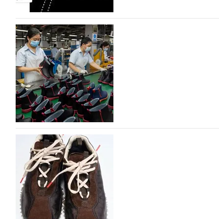
На платформе Lamoda - новый раздел и усл
дизайнерских марок
Российский маркетплейс Lamoda решил обновить разде
марок одежды, обуви и аксессуаров. Бренды также по
06.08.2026
805
Объем мирового производства обуви в 2025 г
В 2025 году мировое производство обуви практически н
на 0,1% до 24,6 млрд пар, - данные опубликованы в а
2026», Португальской ассоциацией…
06.08.2026
886