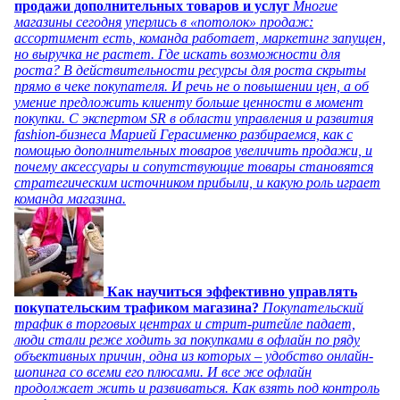
продажи дополнительных товаров и услуг
Многие
магазины сегодня уперлись в «потолок» продаж:
ассортимент есть, команда работает, маркетинг запущен,
но выручка не растет. Где искать возможности для
роста? В действительности ресурсы для роста скрыты
прямо в чеке покупателя. И речь не о повышении цен, а об
умение предложить клиенту больше ценности в момент
покупки. С экспертом SR в области управления и развития
fashion-бизнеса Марией Герасименко разбираемся, как с
помощью дополнительных товаров увеличить продажи, и
почему аксессуары и сопутствующие товары становятся
стратегическим источником прибыли, и какую роль играет
команда магазина.
Как научиться эффективно управлять
покупательским трафиком магазина?
Покупательский
трафик в торговых центрах и стрит-ритейле падает,
люди стали реже ходить за покупками в офлайн по ряду
объективных причин, одна из которых – удобство онлайн-
шопинга со всеми его плюсами. И все же офлайн
продолжает жить и развиваться. Как взять под контроль