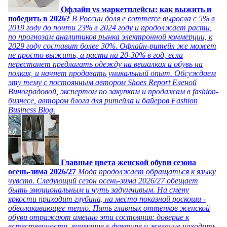
Офлайн vs маркетплейсы: как выжить и
победить в 2026?
В России доля e commerce выросла с 5% в
2019 году до почти 23% в 2024 году и продолжает расти,
по прогнозам аналитиков рынка электронной коммерции, к
2029 году составит более 30%. Офлайн-ритейл же может
не просто выжить, а расти на 20-30% в год, если
перестанет предлагать одежду на вешалках и обувь на
полках, и начнет продавать уникальный опыт. Обсуждаем
эту тему с постоянным автором Shoes Report Еленой
Виноградовой, экспертом по закупкам и продажам в fashion-
бизнесе, автором блога для ритейла и байеров Fashion
Business Blog.
Главные цвета женской обуви сезона
осень-зима 2026/27
Мода продолжает обращаться к языку
чувств. Следующий сезон осень-зима 2026/27 обещает
быть эмоциональным и чуть задумчивым. На смену
яркости приходит глубина, на место показной роскоши -
обволакивающее тепло. Пять главных оттенков женской
обуви отражают именно эти состояния: доверие к
естественности, внимание к фактуре и желание находить