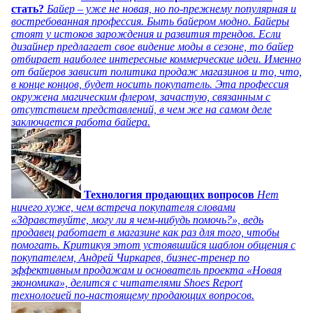
стать?
Байер – уже не новая, но по-прежнему популярная и
востребованная профессия. Быть байером модно. Байеры
стоят у истоков зарождения и развития трендов. Если
дизайнер предлагает свое видение моды в сезоне, то байер
отбирает наиболее интересные коммерческие идеи. Именно
от байеров зависит политика продаж магазинов и то, что,
в конце концов, будет носить покупатель. Эта профессия
окружена магическим флером, зачастую, связанным с
отсутствием представлений, в чем же на самом деле
заключается работа байера.
Технология продающих вопросов
Нет
ничего хуже, чем встреча покупателя словами
«Здравствуйте, могу ли я чем-нибудь помочь?», ведь
продавец работает в магазине как раз для того, чтобы
помогать. Критикуя этот устоявшийся шаблон общения с
покупателем, Андрей Чиркарев, бизнес-тренер по
эффективным продажам и основатель проекта «Новая
экономика», делится с читателями Shoes Report
технологией по-настоящему продающих вопросов.