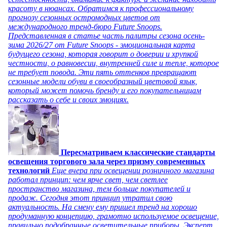
красоту в нюансах. Обратимся к профессиональному
прогнозу сезонных остромодных цветов от
международного тренд-бюро Future Snoops.
Представленная в статье часть палитры сезона осень-
зима 2026/27 от Future Snoops - эмоциональная карта
будущего сезона, которая говорит о доверии и хрупкой
честности, о равновесии, внутренней силе и тепле, которое
не требует повода. Эти пять оттенков превращают
сезонные модели обуви в своеобразный цветовой язык,
который может помочь бренду и его покупательницам
рассказать о себе и своих эмоциях.
Пересматриваем классические стандарты
освещения торгового зала через призму современных
технологий
Еще вчера при освещении розничного магазина
работал принцип: чем ярче свет, чем светлее
пространство магазина, тем больше покупателей и
продаж. Сегодня этот принцип утратил свою
актуальность. На смену ему пришел тренд на хорошо
продуманную концепцию, грамотно используемое освещение,
правильно подобранные осветительные приборы. Эксперт