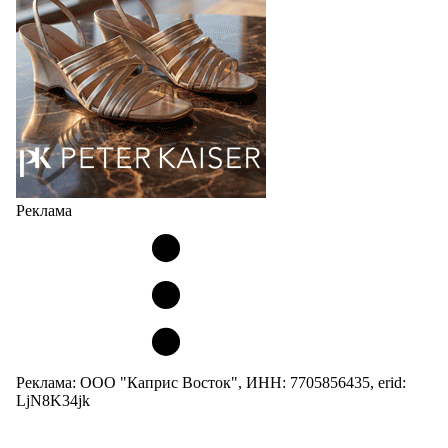
не просто новый сезон, а…
04.08.2026
537
Реклама
Реклама: ООО "Каприс Восток", ИНН: 7705856435, erid:
LjN8K34jk