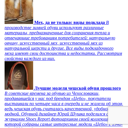
Мех, да не только: виды подклада
В
производстве зимней обуви используют различные
материалы, предназначенные для сохранения тепла и
отвечающие требованиям потребителей: натуральную
овчину, искусственный мех, искусственный мех из
натуральной шерсти и другие. Все виды подкладочного
меха имеют свои достоинства и недостатки. Рассмотрим
свойства каждого из них.
Лучшие модели чешской обуви прошлого
В советские времена за обувью из Чехословакии,
продававшейся у нас под брендом «Цебо», покупатели
выстаивали по четыре часа в очереди и не жалели об этом,
ведь чешская обувь считалась качественной, удобной и
модной. Обувной дизайнер Юрай Шушка поделился с
журналом Shoes Report фотоархивом своей коллекции, в
которой собраны самые интересные модели «Цебо» с 1940-