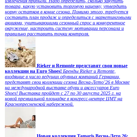
извлечения прибыли. Надо определить, сколько закупить
товара, какую установить торговую наценку, утвердить
норму остатков в конце сезона. Помимо этого, требуется
составить план продаж и определиться с маркетинговыми
акциями, учитывающими сезонный спрос и конкурентное
окружение, настроить систему мотивации персонала и
правильно расставить точки контроля.
Rieker и Remonte представят свои новые
коллекции на Euro Shoes!
Бренды Rieker и Remonte,
входящие в число ведущих обувных компаний Германии,
представят свои коллекции сезона Весна-Лето’26 в Москве
на международной выставке обуви и аксессуаров Euro
Shoes! Выставка пройдет c 27 по 30 августа 2025 г. на
новой премиальной площадке в конгресс-центре ЦМТ на
Краснопресненской набережной.
Новая коллекция Tamaris Весна-Лето 26: