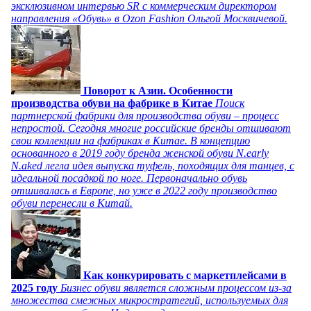
эксклюзивном интервью SR с коммерческим директором
направления «Обувь» в Ozon Fashion Ольгой Москвичевой.
Поворот к Азии. Особенности
производства обуви на фабрике в Китае
Поиск
партнерской фабрики для производства обуви – процесс
непростой. Сегодня многие российские бренды отшивают
свои коллекции на фабриках в Китае. В концепцию
основанного в 2019 году бренда женской обуви N.early
N.aked легла идея выпуска туфель, походящих для танцев, с
идеальной посадкой по ноге. Первоначально обувь
отшивалась в Европе, но уже в 2022 году производство
обуви перенесли в Китай.
Как конкурировать с маркетплейсами в
2025 году
Бизнес обуви является сложным процессом из-за
множества смежных микростратегий, используемых для