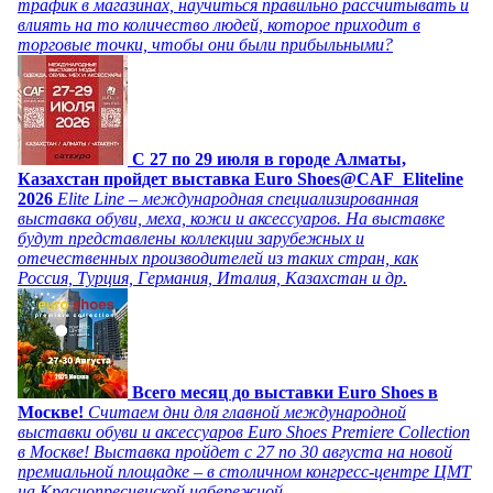
трафик в магазинах, научиться правильно рассчитывать и
влиять на то количество людей, которое приходит в
торговые точки, чтобы они были прибыльными?
C 27 по 29 июля в городе Алматы,
Казахстан пройдет выставка Euro Shoes@CAF_Eliteline
2026
Elite Line – международная специализированная
выставка обуви, меха, кожи и аксессуаров. На выставке
будут представлены коллекции зарубежных и
отечественных производителей из таких стран, как
Россия, Турция, Германия, Италия, Казахстан и др.
Всего месяц до выставки Euro Shoes в
Москве!
Считаем дни для главной международной
выставки обуви и аксессуаров Euro Shoes Premiere Collection
в Москве! Выставка пройдет с 27 по 30 августа на новой
премиальной площадке – в столичном конгресс-центре ЦМТ
на Краснопресненской набережной.