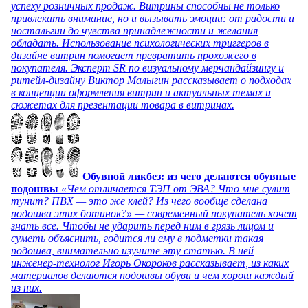
успеху розничных продаж. Витрины способны не только
привлекать внимание, но и вызывать эмоции: от радости и
ностальгии до чувства принадлежности и желания
обладать. Использование психологических триггеров в
дизайне витрин помогает превратить прохожего в
покупателя. Эксперт SR по визуальному мерчандайзингу и
ритейл-дизайну Виктор Малыгин рассказывает о подходах
в концепции оформления витрин и актуальных темах и
сюжетах для презентации товара в витринах.
Обувной ликбез: из чего делаются обувные
подошвы
«Чем отличается ТЭП от ЭВА? Что мне сулит
тунит? ПВХ — это же клей? Из чего вообще сделана
подошва этих ботинок?» — современный покупатель хочет
знать все. Чтобы не ударить перед ним в грязь лицом и
суметь объяснить, годится ли ему в подметки такая
подошва, внимательно изучите эту статью. В ней
инженер-технолог Игорь Окороков рассказывает, из каких
материалов делаются подошвы обуви и чем хорош каждый
из них.