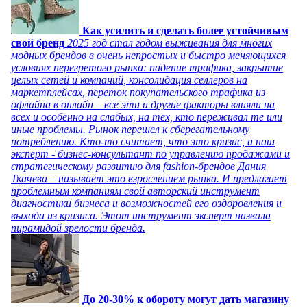
Как усилить и сделать более устойчивым
свой бренд
2025 год стал годом выживания для многих
модных брендов в очень непростых и быстро меняющихся
условиях перегретого рынка: падение трафика, закрытие
целых сетей и компаний, консолидация селлеров на
маркетплейсах, переток покупательского трафика из
офлайна в онлайн – все эти и другие факторы влияли на
всех и особенно на слабых, на тех, кто переживал те или
иные проблемы. Рынок перешел к сберегательному
потреблению. Кто-то считает, что это кризис, а наш
эксперт - бизнес-консультант по управлению продажами и
стратегическому развитию для fashion-брендов Дания
Ткачева – называет это взрослением рынка. И предлагает
проблемным компаниям свой авторский инструмент
диагностики бизнеса и возможностей его оздоровления и
выхода из кризиса. Этот инструмент эксперт назвала
пирамидой зрелости бренда.
До 20-30% к обороту могут дать магазину