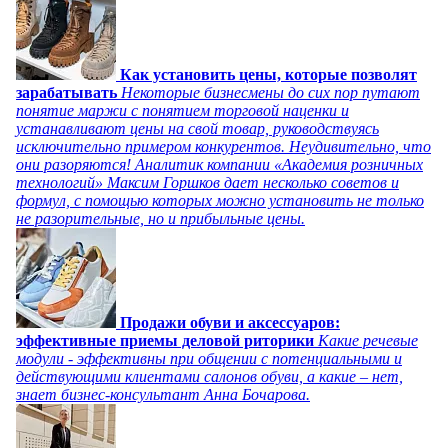
Как установить цены, которые позволят
зарабатывать
Некоторые бизнесмены до сих пор путают
понятие маржи с понятием торговой наценки и
устанавливают цены на свой товар, руководствуясь
исключительно примером конкурентов. Неудивительно, что
они разоряются! Аналитик компании «Академия розничных
технологий» Максим Горшков дает несколько советов и
формул, с помощью которых можно установить не только
не разорительные, но и прибыльные цены.
Продажи обуви и аксессуаров:
эффективные приемы деловой риторики
Какие речевые
модули - эффективны при общении с потенциальными и
действующими клиентами салонов обуви, а какие – нет,
знает бизнес-консультант Анна Бочарова.