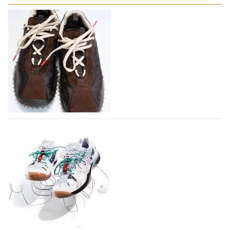
Miu Miu в сезоне Осень-Зима 2026
перевыпустил свой хит - кроссовки
Bubble
Популярный силуэт бренда,1999 года выпуска,
соответствует сегодняшнему тренду на
сникерины (гибридный вариант балеток и
кроссовок обтекаемой формы и с тонкой подошвой).