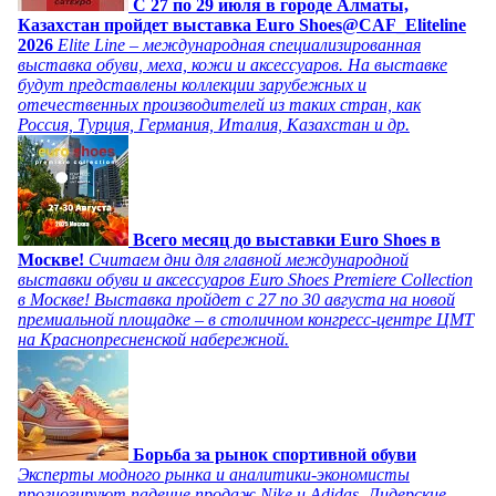
C 27 по 29 июля в городе Алматы,
Казахстан пройдет выставка Euro Shoes@CAF_Eliteline
2026
Elite Line – международная специализированная
выставка обуви, меха, кожи и аксессуаров. На выставке
будут представлены коллекции зарубежных и
отечественных производителей из таких стран, как
Россия, Турция, Германия, Италия, Казахстан и др.
Всего месяц до выставки Euro Shoes в
Москве!
Считаем дни для главной международной
выставки обуви и аксессуаров Euro Shoes Premiere Collection
в Москве! Выставка пройдет с 27 по 30 августа на новой
премиальной площадке – в столичном конгресс-центре ЦМТ
на Краснопресненской набережной.
Борьба за рынок спортивной обуви
Эксперты модного рынка и аналитики-экономисты
прогнозируют падение продаж Nike и Adidas. Лидерские