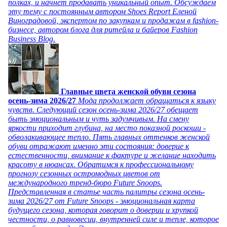
полках, и начнет продавать уникальный опыт. Обсуждаем
эту тему с постоянным автором Shoes Report Еленой
Виноградовой, экспертом по закупкам и продажам в fashion-
бизнесе, автором блога для ритейла и байеров Fashion
Business Blog.
Главные цвета женской обуви сезона
осень-зима 2026/27
Мода продолжает обращаться к языку
чувств. Следующий сезон осень-зима 2026/27 обещает
быть эмоциональным и чуть задумчивым. На смену
яркости приходит глубина, на место показной роскоши -
обволакивающее тепло. Пять главных оттенков женской
обуви отражают именно эти состояния: доверие к
естественности, внимание к фактуре и желание находить
красоту в нюансах. Обратимся к профессиональному
прогнозу сезонных остромодных цветов от
международного тренд-бюро Future Snoops.
Представленная в статье часть палитры сезона осень-
зима 2026/27 от Future Snoops - эмоциональная карта
будущего сезона, которая говорит о доверии и хрупкой
честности, о равновесии, внутренней силе и тепле, которое