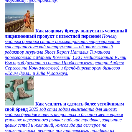
торговому пространству.
Как модному бренду выпустить успешный
лицензионный продукт с известной персоной
Почему
модным брендам стоит рассматривать лицензирование
как стратегический инструмент — об этом главный
редактор журнала Shoes Report Наталья Тимашова
побеседовала с Марией Козеевой, СЕО медиахолдинга Юлии
Высоцкой (входит в состав Продюсерского центра Андрея
Сергеевича Кончаловского) и бренд-директором бизнесов
«Едим Дома» и Julia Vysotskaya.
Как усилить и сделать более устойчивым
свой бренд
2025 год стал годом выживания для многих
модных брендов в очень непростых и быстро меняющихся
условиях перегретого рынка: падение трафика, закрытие
целых сетей и компаний, консолидация селлеров на
маркетплейсах, переток покупательского трафика из