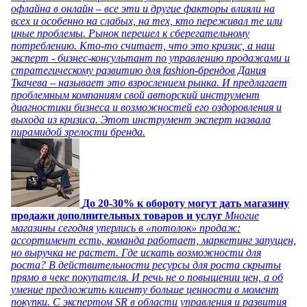
офлайна в онлайн – все эти и другие факторы влияли на
всех и особенно на слабых, на тех, кто переживал те или
иные проблемы. Рынок перешел к сберегательному
потреблению. Кто-то считает, что это кризис, а наш
эксперт - бизнес-консультант по управлению продажами и
стратегическому развитию для fashion-брендов Дания
Ткачева – называет это взрослением рынка. И предлагает
проблемным компаниям свой авторский инструмент
диагностики бизнеса и возможностей его оздоровления и
выхода из кризиса. Этот инструмент эксперт назвала
пирамидой зрелости бренда.
До 20-30% к обороту могут дать магазину
продажи дополнительных товаров и услуг
Многие
магазины сегодня уперлись в «потолок» продаж:
ассортимент есть, команда работает, маркетинг запущен,
но выручка не растет. Где искать возможности для
роста? В действительности ресурсы для роста скрыты
прямо в чеке покупателя. И речь не о повышении цен, а об
умение предложить клиенту больше ценности в момент
покупки. С экспертом SR в области управления и развития