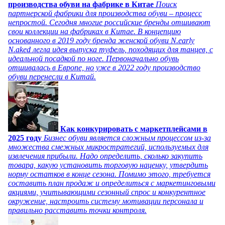
производства обуви на фабрике в Китае
Поиск
партнерской фабрики для производства обуви – процесс
непростой. Сегодня многие российские бренды отшивают
свои коллекции на фабриках в Китае. В концепцию
основанного в 2019 году бренда женской обуви N.early
N.aked легла идея выпуска туфель, походящих для танцев, с
идеальной посадкой по ноге. Первоначально обувь
отшивалась в Европе, но уже в 2022 году производство
обуви перенесли в Китай.
Как конкурировать с маркетплейсами в
2025 году
Бизнес обуви является сложным процессом из-за
множества смежных микростратегий, используемых для
извлечения прибыли. Надо определить, сколько закупить
товара, какую установить торговую наценку, утвердить
норму остатков в конце сезона. Помимо этого, требуется
составить план продаж и определиться с маркетинговыми
акциями, учитывающими сезонный спрос и конкурентное
окружение, настроить систему мотивации персонала и
правильно расставить точки контроля.