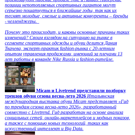
позиции непотопляемых спортивных гигантов могут
серьезно пошатнуться в ближайшие годы, так как их
теснят молодые, смелые и активные конкуренты – бренды
- челленджеры.
Почему это происходит, и каковы основные причины таких
изменений? Своим взглядом на ситуацию на рынке в
сегменте спортивных одежды и обуви делится Дания
Ткачева, эксперт-практик fashion-рынка с 20-летним
опытом управления продажами, имеющий за плечами 13
лет работы в команде Nike Russia и fashion-ритейле.
Micam и Livetrend представили подборку
трендов обуви сезона весна-лето 2026
Итальянская
международная выставка обуви Micam представляет «Гид
по трендам сезона весна-лето 2026», разработанный
совместно с Livetrend. Гид разработан на основе анализа
социальных сетей, онлайн-маркетплейсов и модных показов,
а также с помощью новых технологий, таких как
искусственный интеллект и Big Data.