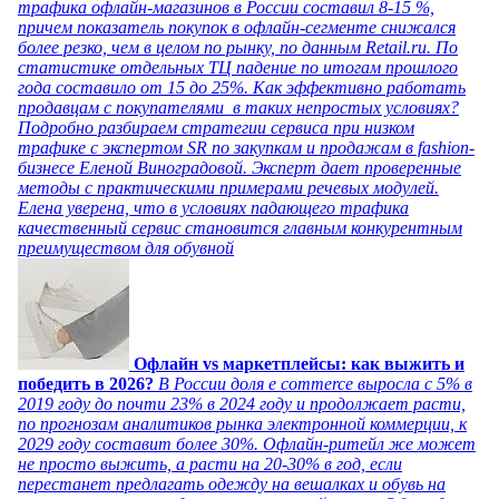
трафика офлайн-магазинов в России составил 8-15 %,
причем показатель покупок в офлайн-сегменте снижался
более резко, чем в целом по рынку, по данным Retail.ru. По
статистике отдельных ТЦ падение по итогам прошлого
года составило от 15 до 25%. Как эффективно работать
продавцам с покупателями в таких непростых условиях?
Подробно разбираем стратегии сервиса при низком
трафике с экспертом SR по закупкам и продажам в fashion-
бизнесе Еленой Виноградовой. Эксперт дает проверенные
методы с практическими примерами речевых модулей.
Елена уверена, что в условиях падающего трафика
качественный сервис становится главным конкурентным
преимуществом для обувной
Офлайн vs маркетплейсы: как выжить и
победить в 2026?
В России доля e commerce выросла с 5% в
2019 году до почти 23% в 2024 году и продолжает расти,
по прогнозам аналитиков рынка электронной коммерции, к
2029 году составит более 30%. Офлайн-ритейл же может
не просто выжить, а расти на 20-30% в год, если
перестанет предлагать одежду на вешалках и обувь на