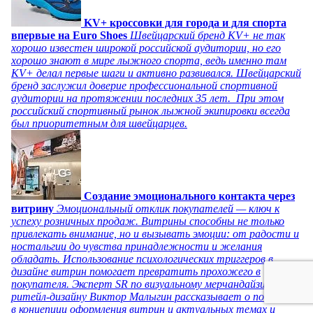
KV+ кроссовки для города и для спорта
впервые на Euro Shoes
Швейцарский бренд KV+ не так
хорошо известен широкой российской аудитории, но его
хорошо знают в мире лыжного спорта, ведь именно там
KV+ делал первые шаги и активно развивался. Швейцарский
бренд заслужил доверие профессиональной спортивной
аудитории на протяжении последних 35 лет. При этом
российский спортивный рынок лыжной экипировки всегда
был приоритетным для швейцарцев.
Создание эмоционального контакта через
витрину
Эмоциональный отклик покупателей — ключ к
успеху розничных продаж. Витрины способны не только
привлекать внимание, но и вызывать эмоции: от радости и
ностальгии до чувства принадлежности и желания
обладать. Использование психологических триггеров в
дизайне витрин помогает превратить прохожего в
покупателя. Эксперт SR по визуальному мерчандайзингу и
ритейл-дизайну Виктор Малыгин рассказывает о подходах
в концепции оформления витрин и актуальных темах и