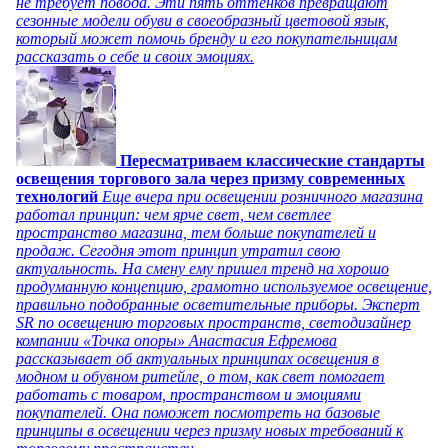
не требует повода. Эти пять оттенков превращают
сезонные модели обуви в своеобразный цветовой язык,
который может помочь бренду и его покупательницам
рассказать о себе и своих эмоциях.
Пересматриваем классические стандарты
освещения торгового зала через призму современных
технологий
Еще вчера при освещении розничного магазина
работал принцип: чем ярче свет, чем светлее
пространство магазина, тем больше покупателей и
продаж. Сегодня этот принцип утратил свою
актуальность. На смену ему пришел тренд на хорошо
продуманную концепцию, грамотно используемое освещение,
правильно подобранные осветительные приборы. Эксперт
SR по освещению торговых пространств, светодизайнер
компании «Точка опоры» Анастасия Ефремова
рассказывает об актуальных принципах освещения в
модном и обувном ритейле, о том, как свет помогает
работать с товаром, пространством и эмоциями
покупателей. Она поможет посмотреть на базовые
принципы в освещении через призму новых требований к