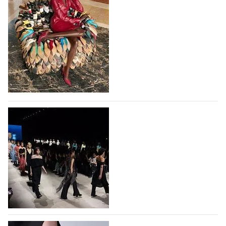
принте, имитирующем шкуру оленя
Использование анималистичных принтов в дизайне
кроссовок Adidas Samba началось с выпуска
коллаборации Adidas и Wales Bonner, в 2023 году
немецкий бренд выпустил кроссовки Samba в
леопардовом принте, и они имели…
10.08.2026
560
Итальянская Ferragamo вернулась к
прибыльности в первом полугодии 2026
года
Итальянская группа Ferragamo вернулась к
прибыльности в первом полугодии 2026 года
благодаря улучшению операционных показателей и
росту чистой выручки от прямых продаж
потребителям. Чистая прибыль группы за первое