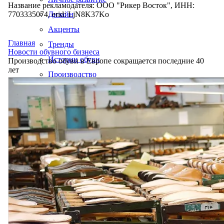
Название рекламодателя: ООО "Рикер Восток", ИНН:
7703335074, erid: LjN8K37Ko
Дизайн
Акценты
Главная
Тренды
Новости обувного бизнеса
Истории обуви
Производство обуви в Европе сокращается последние 40
лет
Производство