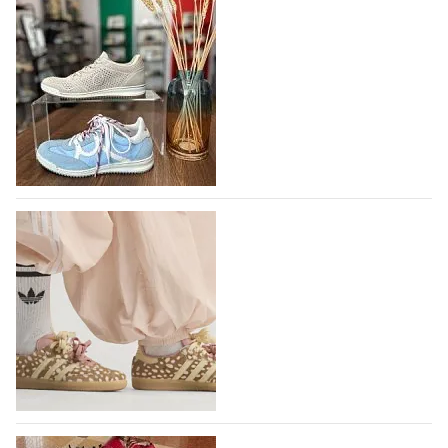
В следующем году итальянский бренд
IGI&CO отметит свое 25-летие
Компания IGI&CO была основана в 2002 году как
проект, посвященный здоровью,
высокотехнологичным продуктам, стилистическим
исследованиям и итальянскому…
10.08.2026
136
Вышли новые кроссовки Adidas Samba в