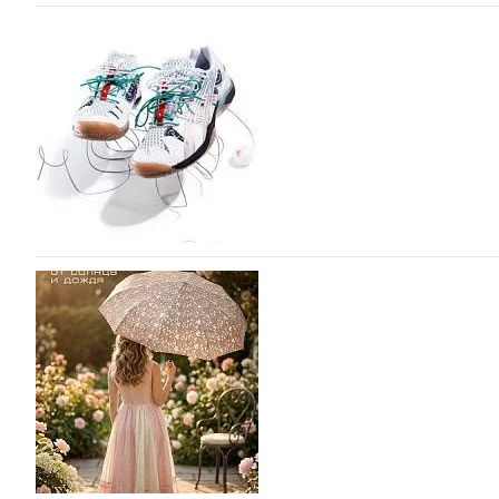
Miu Miu в сезоне Осень-Зима 2026 перевыпуст
Популярный силуэт бренда,1999 года выпуска, соответ
сникерины (гибридный вариант балеток и кроссовок об
модели Miu Miu Bubble присутствует еще и…
05.08.2026
1680
ASICS выпускает вторую коллаборацию с Little
моды
ASICS снова выпускает коллаборацию с Лос-Анджельски
Tennis. Интерес японского спортивного гиганта к сотр
пустом…
05.08.2026
979