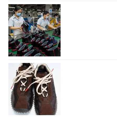
На платформе Lamoda - новый раздел и усл
дизайнерских марок
Российский маркетплейс Lamoda решил обновить разде
марок одежды, обуви и аксессуаров. Бренды также по
06.08.2026
122
Объем мирового производства обуви в 2025 г
В 2025 году мировое производство обуви практически н
на 0,1% до 24,6 млрд пар, - данные опубликованы в а
2026», Португальской ассоциацией…
06.08.2026
383