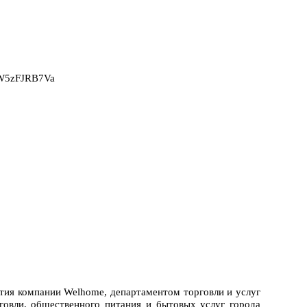
2W5zFJRB7Va
ития компании Welhome, департаментом торговли и услуг
говли, общественного питания и бытовых услуг города