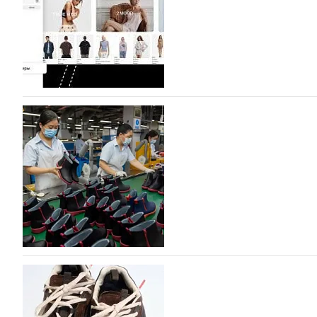
разработку, производство и…
07.08.2026
324
На платформе Lamoda - новый раздел и усл
дизайнерских марок
Российский маркетплейс Lamoda решил обновить разде
марок одежды, обуви и аксессуаров. Бренды также по
06.08.2026
495
Объем мирового производства обуви в 2025 г
В 2025 году мировое производство обуви практически н