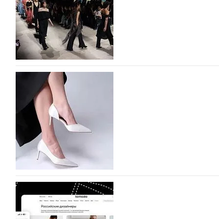
На участие в Московской неделе моды подано
На участие в седьмой Московской неделе моды, которая
октября, уже подано 1047 заявок. Примерно половину и
которых не были представлены в…
07.08.2026
470
BALLINA представит свои новинки на Euro Sh
Компания BALLINA Guangzhou Lihuang Footwear Co., Ltd
Гуанчжоу, столице моды Китая, является профессиона