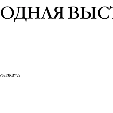
2W5zFJRB7Va