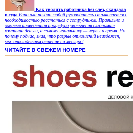
Как уволить работника без слез, скандала
и суда
Рано или поздно любой руководитель сталкивается с
необходимостью расстаться с сотрудником. Правильно и
вовремя проведенная процедура увольнения сэкономит
компании деньги, а самому начальнику — нервы и время. Но
почему подчас, зная, что разрыв отношений неизбежен,
мы откладываем решение на месяцы?
ЧИТАЙТЕ В СВЕЖЕМ НОМЕРЕ