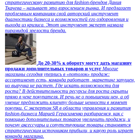
стратегическому развитию для fashion-брендов Дания
Ткачева – называет это взрослением рынка. И предлагает
проблемным компаниям свой авторский инструмент
диагностики бизнеса и возможностей его оздоровления и
выхода из кризиса. Этот инструмент эксперт назвала
пирамидой зрелости бренда.
До 20-30% к обороту могут дать магазину
продажи дополнительных товаров и услуг
Многие
магазины сегодня уперлись в «потолок» продаж:
ассортимент есть, команда работает, маркетинг запущен,
но выручка не растет. Где искать возможности для
роста? В действительности ресурсы для роста скрыты
прямо в чеке покупателя. И речь не о повышении цен, а об
умение предложить клиенту больше ценности в момент
покупки. С экспертом SR в области управления и развития
fashion-бизнеса Марией Герасименко разбираемся, как с
помощью дополнительных товаров увеличить продажи, и
почему аксессуары и сопутствующие товары становятся
стратегическим источником прибыли, и какую роль играет
команда магазина.