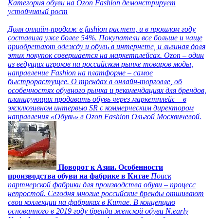
Категория обуви на Ozon Fashion демонстрирует
устойчивый рост
Доля онлайн-продаж в fashion растет, и в прошлом году
составила уже более 54%. Покупатели все больше и чаще
приобретают одежду и обувь в интернете, и львиная доля
этих покупок совершается на маркетплейсах. Ozon – один
из ведущих игроков на российском рынке товаров моды,
направление Fashion на платформе – самое
быстрорастущее. О трендах в онлайн-торговле, об
особенностях обувного рынка и рекомендациях для брендов,
планирующих продавать обувь через маркетплейс – в
эксклюзивном интервью SR с коммерческим директором
направления «Обувь» в Ozon Fashion Ольгой Москвичевой.
Поворот к Азии. Особенности
производства обуви на фабрике в Китае
Поиск
партнерской фабрики для производства обуви – процесс
непростой. Сегодня многие российские бренды отшивают
свои коллекции на фабриках в Китае. В концепцию
основанного в 2019 году бренда женской обуви N.early