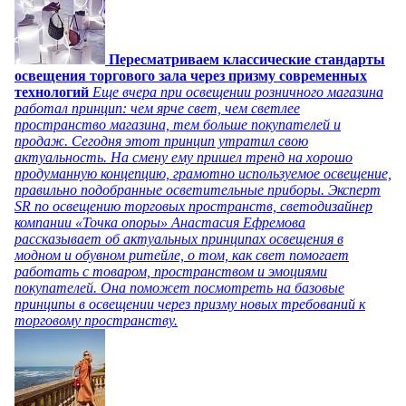
Пересматриваем классические стандарты
освещения торгового зала через призму современных
технологий
Еще вчера при освещении розничного магазина
работал принцип: чем ярче свет, чем светлее
пространство магазина, тем больше покупателей и
продаж. Сегодня этот принцип утратил свою
актуальность. На смену ему пришел тренд на хорошо
продуманную концепцию, грамотно используемое освещение,
правильно подобранные осветительные приборы. Эксперт
SR по освещению торговых пространств, светодизайнер
компании «Точка опоры» Анастасия Ефремова
рассказывает об актуальных принципах освещения в
модном и обувном ритейле, о том, как свет помогает
работать с товаром, пространством и эмоциями
покупателей. Она поможет посмотреть на базовые
принципы в освещении через призму новых требований к
торговому пространству.