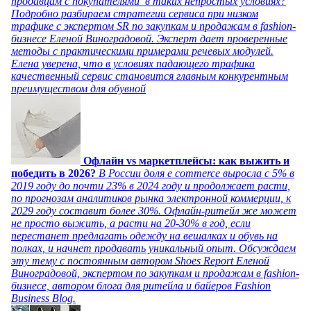
продавцам с покупателями в таких непростых условиях?
Подробно разбираем стратегии сервиса при низком
трафике с экспертом SR по закупкам и продажам в fashion-
бизнесе Еленой Виноградовой. Эксперт дает проверенные
методы с практическими примерами речевых модулей.
Елена уверена, что в условиях падающего трафика
качественный сервис становится главным конкурентным
преимуществом для обувной
Офлайн vs маркетплейсы: как выжить и
победить в 2026?
В России доля e commerce выросла с 5% в
2019 году до почти 23% в 2024 году и продолжает расти,
по прогнозам аналитиков рынка электронной коммерции, к
2029 году составит более 30%. Офлайн-ритейл же может
не просто выжить, а расти на 20-30% в год, если
перестанет предлагать одежду на вешалках и обувь на
полках, и начнет продавать уникальный опыт. Обсуждаем
эту тему с постоянным автором Shoes Report Еленой
Виноградовой, экспертом по закупкам и продажам в fashion-
бизнесе, автором блога для ритейла и байеров Fashion
Business Blog.