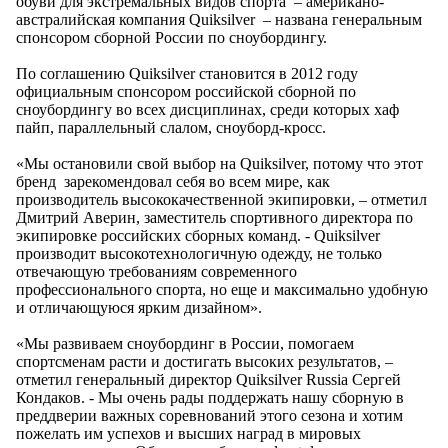
обуви для экстремальных видов спорта – американо-
австралийская компания Quiksilver – названа генеральным
спонсором сборной России по сноубордингу.
По соглашению Quiksilver становится в 2012 году
официальным спонсором российской сборной по
сноубордингу во всех дисциплинах, среди которых хаф
пайп, параллельный слалом, сноуборд-кросс.
«Мы остановили свой выбор на Quiksilver, потому что этот
бренд зарекомендовал себя во всем мире, как
производитель высококачественной экипировки, – отметил
Дмитрий Аверин, заместитель спортивного директора по
экипировке российских сборных команд. - Quiksilver
производит высокотехнологичную одежду, не только
отвечающую требованиям современного
профессионального спорта, но еще и максимально удобную
и отличающуюся ярким дизайном».
«Мы развиваем сноубординг в России, помогаем
спортсменам расти и достигать высоких результатов, –
отметил генеральный директор Quiksilver Russia Сергей
Кондаков. - Мы очень рады поддержать нашу сборную в
преддверии важных соревнований этого сезона и хотим
пожелать им успехов и высших наград в мировых