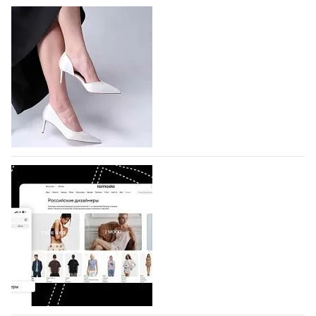
На участие в Московской неделе моды
подано 1047 заявок
На участие в седьмой Московской неделе моды,
которая пройдет в российской столице с 26 сентября
по 1 октября, уже подано 1047 заявок. Примерно
половину из них (494) прислали дизайнеры,
коллекции которых не были представлены в…
07.08.2026
621
BALLINA представит свои новинки на Euro
Shoes
Компания BALLINA Guangzhou Lihuang Footwear
Co., Ltd., основанная в 2011 году и расположенная в
Гуанчжоу, столице моды Китая, является
профессиональной обувной компанией,
объединяющей разработку, производство и…
07.08.2026
479