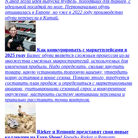
N.aked легла идея выпуска туфель, походящих для танцев, с
идеальной посадкой по ноге. Первоначально обувь
отшивалась в Европе, но уже в 2022 году производство
обуви перенесли в Китай.
Как конкурировать с маркетплейсами в
2025 году
Бизнес обуви является сложным процессом из-за
множества смежных микростратегий, используемых для
извлечения прибыли. Надо определить, сколько закупить
товара, какую установить торговую наценку, утвердить
норму остатков в конце сезона. Помимо этого, требуется
составить план продаж и определиться с маркетинговыми
акциями, учитывающими сезонный спрос и конкурентное
окружение, настроить систему мотивации персонала и
правильно расставить точки контроля.
Rieker и Remonte представят свои новые
коллекции на Euro Shoes!
Бренды Rieker и Remonte,