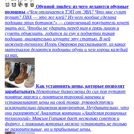
Обувной ликбез: из чего делаются обувные
подошвы
«Чем отличается ТЭП от ЭВА? Что мне сулит
тунит? ПВХ — это же клей? Из чего вообще сделана
подошва этих ботинок?» — современный покупатель хочет
знать все. Чтобы не ударить перед ним в грязь лицом и
суметь объяснить, годится ли ему в подметки такая
подошва, внимательно изучите эту статью. В ней
инженер-технолог Игорь Окороков рассказывает, из каких
материалов делаются подошвы обуви и чем хорош каждый
из них.
Как установить цены, которые позволят
зарабатывать
Некоторые бизнесмены до сих пор путают
понятие маржи с понятием торговой наценки и
устанавливают цены на свой товар, руководствуясь
исключительно примером конкурентов. Неудивительно, что
они разоряются! Аналитик компании «Академия розничных
технологий» Максим Горшков дает несколько советов и
формул, с помощью которых можно установить не только
не разорительные, но и прибыльные цены.