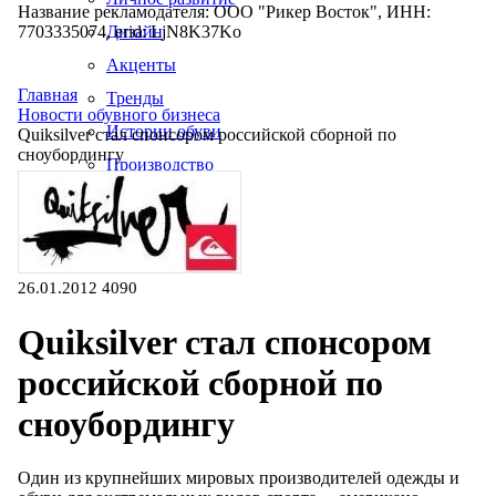
Название рекламодателя: ООО "Рикер Восток", ИНН:
7703335074, erid: LjN8K37Ko
Дизайн
Акценты
Главная
Тренды
Новости обувного бизнеса
Истории обуви
Quiksilver стал спонсором российской сборной по
сноубордингу
Производство
26.01.2012
4090
Quiksilver стал спонсором
российской сборной по
сноубордингу
Один из крупнейших мировых производителей одежды и