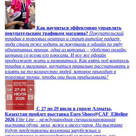
Как научиться эффективно управлять
покупательским трафиком магазина?
Покупательский
трафик в торговых центрах и стрит-ритейле падает,
люди стали реже ходить за покупками в офлайн по ряду
объективных причин, одна из которых – удобство онлайн-
шопинга со всеми его плюсами. И все же офлайн
продолжает жить и развиваться. Как взять под контроль
трафик в магазинах, научиться правильно рассчитывать и
влиять на то количество людей, которое приходит в
торговые точки, чтобы они были прибыльными?
C 27 по 29 июля в городе Алматы,
Казахстан пройдет выставка Euro Shoes@CAF_Eliteline
2026
Elite Line – международная специализированная
выставка обуви, меха, кожи и аксессуаров. На выставке
будут представлены коллекции зарубежных и
отечественных производителей из таких стран, как