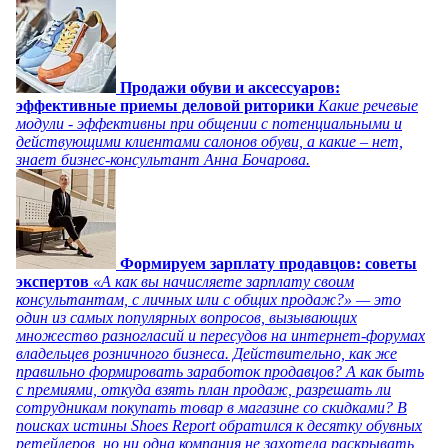
Продажи обуви и аксессуаров:
эффективные приемы деловой риторики
Какие речевые
модули - эффективны при общении с потенциальными и
действующими клиентами салонов обуви, а какие – нет,
знает бизнес-консультант Анна Бочарова.
Формируем зарплату продавцов: советы
экспертов
«А как вы начисляете зарплату своим
консультантам, с личных или с общих продаж?» — это
один из самых популярных вопросов, вызывающих
множество разногласий и пересудов на интернет-форумах
владельцев розничного бизнеса. Действительно, как же
правильно формировать заработок продавцов? А как быть
с премиями, откуда взять план продаж, разрешать ли
сотрудникам покупать товар в магазине со скидками? В
поисках истины Shoes Report обратился к десятку обувных
ретейлеров, но ни одна компания не захотела раскрывать