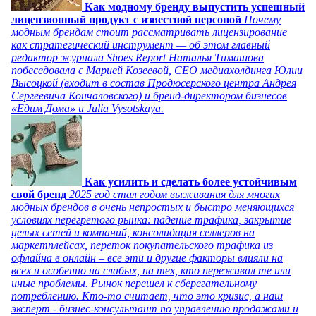
Как модному бренду выпустить успешный
лицензионный продукт с известной персоной
Почему
модным брендам стоит рассматривать лицензирование
как стратегический инструмент — об этом главный
редактор журнала Shoes Report Наталья Тимашова
побеседовала с Марией Козеевой, СЕО медиахолдинга Юлии
Высоцкой (входит в состав Продюсерского центра Андрея
Сергеевича Кончаловского) и бренд-директором бизнесов
«Едим Дома» и Julia Vysotskaya.
Как усилить и сделать более устойчивым
свой бренд
2025 год стал годом выживания для многих
модных брендов в очень непростых и быстро меняющихся
условиях перегретого рынка: падение трафика, закрытие
целых сетей и компаний, консолидация селлеров на
маркетплейсах, переток покупательского трафика из
офлайна в онлайн – все эти и другие факторы влияли на
всех и особенно на слабых, на тех, кто переживал те или
иные проблемы. Рынок перешел к сберегательному
потреблению. Кто-то считает, что это кризис, а наш
эксперт - бизнес-консультант по управлению продажами и