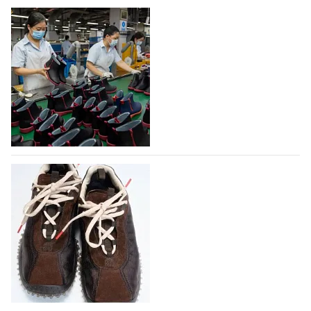
На платформе Lamoda - новый раздел и
условия продвижения локальных
дизайнерских марок
Российский маркетплейс Lamoda решил обновить
раздел для продажи продукции локальных
дизайнерских марок одежды, обуви и аксессуаров.
Бренды также получат маркетинговую…
06.08.2026
646
Объем мирового производства обуви в
2025 году практически не увеличился
В 2025 году мировое производство обуви
практически не изменилось, зафиксировав
незначительный рост на 0,1% до 24,6 млрд пар, -
данные опубликованы в аналитическом вестнике
«Всемирный ежегодник обуви 2026», Португальской