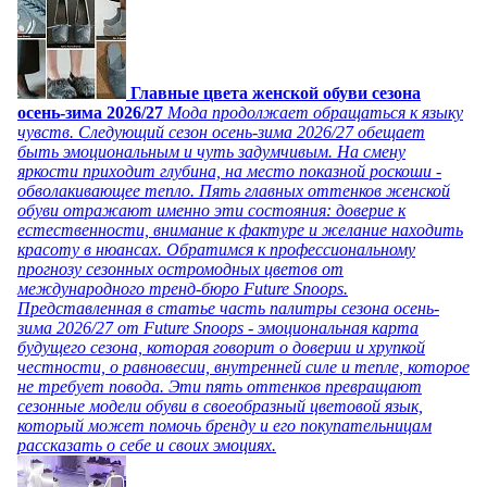
Главные цвета женской обуви сезона
осень-зима 2026/27
Мода продолжает обращаться к языку
чувств. Следующий сезон осень-зима 2026/27 обещает
быть эмоциональным и чуть задумчивым. На смену
яркости приходит глубина, на место показной роскоши -
обволакивающее тепло. Пять главных оттенков женской
обуви отражают именно эти состояния: доверие к
естественности, внимание к фактуре и желание находить
красоту в нюансах. Обратимся к профессиональному
прогнозу сезонных остромодных цветов от
международного тренд-бюро Future Snoops.
Представленная в статье часть палитры сезона осень-
зима 2026/27 от Future Snoops - эмоциональная карта
будущего сезона, которая говорит о доверии и хрупкой
честности, о равновесии, внутренней силе и тепле, которое
не требует повода. Эти пять оттенков превращают
сезонные модели обуви в своеобразный цветовой язык,
который может помочь бренду и его покупательницам
рассказать о себе и своих эмоциях.