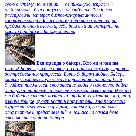
свою систему мотивации — слишком уж непрост и
индивидуален был процесс ее разработки. Тогда мы
расспросили четырех бизнес-консультантов, и
окончательно убедились в том, что тема мотивации
продавцов очень сложна, ведь даже наши эксперты не
смогли прийти к единому мнению.
Вся правда о байере. Кто он и как им
стать?
Байер – уже не новая, но по-прежнему популярная и
востребованная профессия. Быть байером модно. Байеры
стоят у истоков зарождения и развития трендов. Если
дизайнер предлагает свое видение моды в сезоне, то байер
отбирает наиболее интересные коммерческие идеи. Именно
от байеров зависит политика продаж магазинов и то, что,
в конце концов, будет носить покупатель. Эта профессия
окружена магическим флером, зачастую, связанным с
отсутствием представлений, в чем же на самом деле
заключается работа байера.