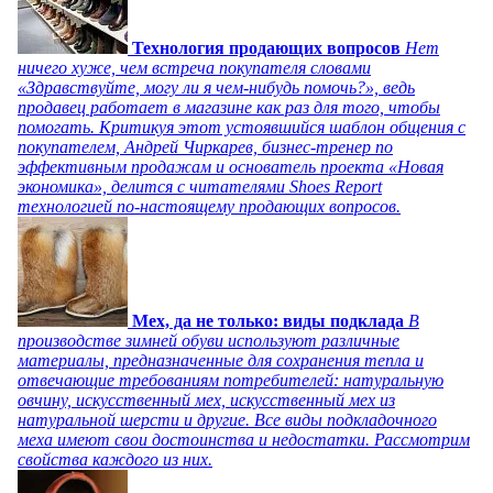
Технология продающих вопросов
Нет
ничего хуже, чем встреча покупателя словами
«Здравствуйте, могу ли я чем-нибудь помочь?», ведь
продавец работает в магазине как раз для того, чтобы
помогать. Критикуя этот устоявшийся шаблон общения с
покупателем, Андрей Чиркарев, бизнес-тренер по
эффективным продажам и основатель проекта «Новая
экономика», делится с читателями Shoes Report
технологией по-настоящему продающих вопросов.
Мех, да не только: виды подклада
В
производстве зимней обуви используют различные
материалы, предназначенные для сохранения тепла и
отвечающие требованиям потребителей: натуральную
овчину, искусственный мех, искусственный мех из
натуральной шерсти и другие. Все виды подкладочного
меха имеют свои достоинства и недостатки. Рассмотрим
свойства каждого из них.