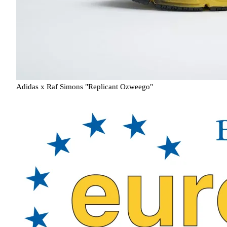
Adidas x Raf Simons "Replicant Ozweego"