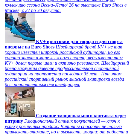
коллекцию сезона Весна–Лето’ 26 на выставке Euro Shoes в
Москве, с 27 по 30 августа.
KV+ кроссовки для города и для спорта
впервые на Euro Shoes
Швейцарский бренд KV+ не так
хорошо известен широкой российской аудитории, но его
хорошо знают в мире лыжного спорта, ведь именно там
KV+ делал первые шаги и активно развивался. Швейцарский
бренд заслужил доверие профессиональной спортивной
аудитории на протяжении последних 35 лет. При этом
российский спортивный рынок лыжной экипировки всегда
был приоритетным для швейцарцев.
Создание эмоционального контакта через
витрину
Эмоциональный отклик покупателей — ключ к
успеху розничных продаж. Витрины способны не только
привлекать внимание, но и вызывать эмоции: от радости и