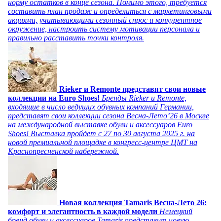
норму остатков в конце сезона. Помимо этого, требуется
составить план продаж и определиться с маркетинговыми
акциями, учитывающими сезонный спрос и конкурентное
окружение, настроить систему мотивации персонала и
правильно расставить точки контроля.
Rieker и Remonte представят свои новые
коллекции на Euro Shoes!
Бренды Rieker и Remonte,
входящие в число ведущих обувных компаний Германии,
представят свои коллекции сезона Весна-Лето’26 в Москве
на международной выставке обуви и аксессуаров Euro
Shoes! Выставка пройдет c 27 по 30 августа 2025 г. на
новой премиальной площадке в конгресс-центре ЦМТ на
Краснопресненской набережной.
Новая коллекция Tamaris Весна-Лето 26:
комфорт и элегантность в каждой модели
Немецкий
бренд обуви и аксессуаров Tamaris представит новую