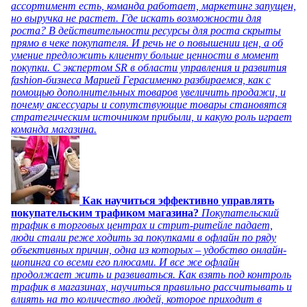
ассортимент есть, команда работает, маркетинг запущен,
но выручка не растет. Где искать возможности для
роста? В действительности ресурсы для роста скрыты
прямо в чеке покупателя. И речь не о повышении цен, а об
умение предложить клиенту больше ценности в момент
покупки. С экспертом SR в области управления и развития
fashion-бизнеса Марией Герасименко разбираемся, как с
помощью дополнительных товаров увеличить продажи, и
почему аксессуары и сопутствующие товары становятся
стратегическим источником прибыли, и какую роль играет
команда магазина.
Как научиться эффективно управлять
покупательским трафиком магазина?
Покупательский
трафик в торговых центрах и стрит-ритейле падает,
люди стали реже ходить за покупками в офлайн по ряду
объективных причин, одна из которых – удобство онлайн-
шопинга со всеми его плюсами. И все же офлайн
продолжает жить и развиваться. Как взять под контроль
трафик в магазинах, научиться правильно рассчитывать и
влиять на то количество людей, которое приходит в