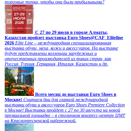
торговые точки, чтобы они были прибыльными?
C 27 по 29 июля в городе Алматы,
Казахстан пройдет выставка Euro Shoes@CAF_Eliteline
2026
Elite Line – международная специализированная
выставка обуви, меха, кожи и аксессуаров. На выставке
будут представлены коллекции зарубежных и
отечественных производителей из таких стран, как
Россия, Турция, Германия, Италия, Казахстан и др.
Всего месяц до выставки Euro Shoes в
Москве!
Считаем дни для главной международной
выставки обуви и аксессуаров Euro Shoes Premiere Collection
в Москве! Выставка пройдет с 27 по 30 августа на новой
премиальной площадке – в столичном конгресс-центре ЦМТ
на Краснопресненской набережной.