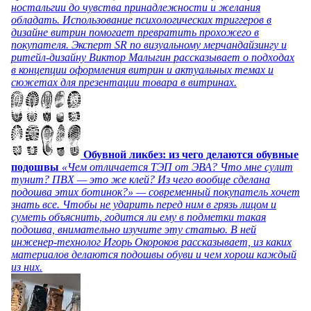
ностальгии до чувства принадлежности и желания
обладать. Использование психологических триггеров в
дизайне витрин помогает превратить прохожего в
покупателя. Эксперт SR по визуальному мерчандайзингу и
ритейл-дизайну Виктор Малыгин рассказывает о подходах
в концепции оформления витрин и актуальных темах и
сюжетах для презентации товара в витринах.
Обувной ликбез: из чего делаются обувные
подошвы
«Чем отличается ТЭП от ЭВА? Что мне сулит
тунит? ПВХ — это же клей? Из чего вообще сделана
подошва этих ботинок?» — современный покупатель хочет
знать все. Чтобы не ударить перед ним в грязь лицом и
суметь объяснить, годится ли ему в подметки такая
подошва, внимательно изучите эту статью. В ней
инженер-технолог Игорь Окороков рассказывает, из каких
материалов делаются подошвы обуви и чем хорош каждый
из них.