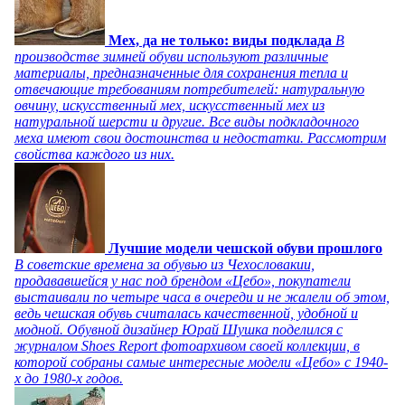
Мех, да не только: виды подклада
В
производстве зимней обуви используют различные
материалы, предназначенные для сохранения тепла и
отвечающие требованиям потребителей: натуральную
овчину, искусственный мех, искусственный мех из
натуральной шерсти и другие. Все виды подкладочного
меха имеют свои достоинства и недостатки. Рассмотрим
свойства каждого из них.
Лучшие модели чешской обуви прошлого
В советские времена за обувью из Чехословакии,
продававшейся у нас под брендом «Цебо», покупатели
выстаивали по четыре часа в очереди и не жалели об этом,
ведь чешская обувь считалась качественной, удобной и
модной. Обувной дизайнер Юрай Шушка поделился с
журналом Shoes Report фотоархивом своей коллекции, в
которой собраны самые интересные модели «Цебо» с 1940-
х до 1980-х годов.