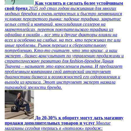
Как усилить и сделать более устойчивым
свой бренд
2025 год стал годом выживания для многих
модных брендов в очень непростых и быстро меняющихся
условиях перегретого рынка: падение трафика, закрытие
целых сетей и компаний, консолидация селлеров на
маркетплейсах, переток покупательского трафика из
офлайна в онлайн – все эти и другие факторы влияли на
всех и особенно на слабых, на тех, кто переживал те или
иные проблемы. Рынок перешел к сберегательному
потреблению. Кто-то считает, что это кризис, а наш
эксперт - бизнес-консультант по управлению продажами и
стратегическому развитию для fashion-брендов Дания
Ткачева – называет это взрослением рынка. И предлагает
проблемным компаниям свой авторский инструмент
диагностики бизнеса и возможностей его оздоровления и
выхода из кризиса. Этот инструмент эксперт назвала
пирамидой зрелости бренда.
До 20-30% к обороту могут дать магазину
продажи дополнительных товаров и услуг
Многие
магазины сегодня уперлись в «потолок» продаж: