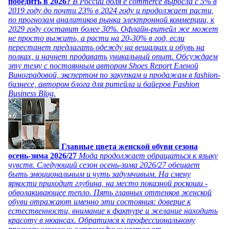
победить в 2026?
В России доля e commerce выросла с 5% в
2019 году до почти 23% в 2024 году и продолжает расти,
по прогнозам аналитиков рынка электронной коммерции, к
2029 году составит более 30%. Офлайн-ритейл же может
не просто выжить, а расти на 20-30% в год, если
перестанет предлагать одежду на вешалках и обувь на
полках, и начнет продавать уникальный опыт. Обсуждаем
эту тему с постоянным автором Shoes Report Еленой
Виноградовой, экспертом по закупкам и продажам в fashion-
бизнесе, автором блога для ритейла и байеров Fashion
Business Blog.
Главные цвета женской обуви сезона
осень-зима 2026/27
Мода продолжает обращаться к языку
чувств. Следующий сезон осень-зима 2026/27 обещает
быть эмоциональным и чуть задумчивым. На смену
яркости приходит глубина, на место показной роскоши -
обволакивающее тепло. Пять главных оттенков женской
обуви отражают именно эти состояния: доверие к
естественности, внимание к фактуре и желание находить
красоту в нюансах. Обратимся к профессиональному