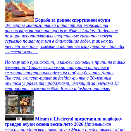
Борьба за рынок спортивной обуви
Эксперты модного рынка и аналитики-экономисты
прогнозируют падение продаж Nike и Adidas. Лидерские
позиции непотопляемых спортивных гигантов могут
серьезно пошатнуться в ближайшие годы, так как их
теснят молодые, смелые и активные конкуренты – бренды
- челленджеры.
Почему это происходит, и каковы основные причины таких
изменений? Своим взглядом на ситуацию на рынке в
сегменте спортивных одежды и обуви делится Дания
Ткачева, эксперт-практик fashion-рынка с 20-летним
опытом управления продажами, имеющий за плечами 13
лет работы в команде Nike Russia и fashion-ритейле.
Micam и Livetrend представили подборку
трендов обуви сезона весна-лето 2026
Итальянская
международная выставка обуви Micam представляет «Гид