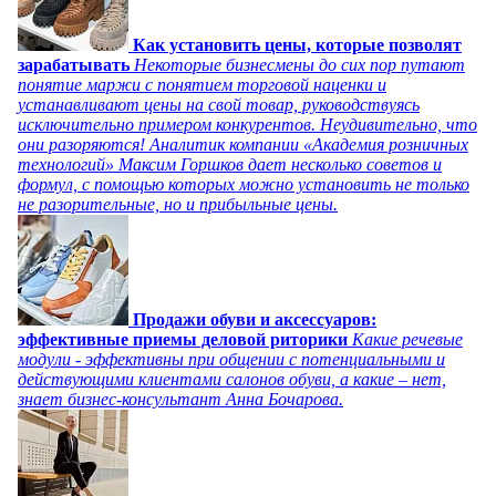
Как установить цены, которые позволят
зарабатывать
Некоторые бизнесмены до сих пор путают
понятие маржи с понятием торговой наценки и
устанавливают цены на свой товар, руководствуясь
исключительно примером конкурентов. Неудивительно, что
они разоряются! Аналитик компании «Академия розничных
технологий» Максим Горшков дает несколько советов и
формул, с помощью которых можно установить не только
не разорительные, но и прибыльные цены.
Продажи обуви и аксессуаров:
эффективные приемы деловой риторики
Какие речевые
модули - эффективны при общении с потенциальными и
действующими клиентами салонов обуви, а какие – нет,
знает бизнес-консультант Анна Бочарова.