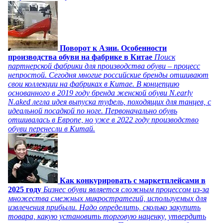
Поворот к Азии. Особенности
производства обуви на фабрике в Китае
Поиск
партнерской фабрики для производства обуви – процесс
непростой. Сегодня многие российские бренды отшивают
свои коллекции на фабриках в Китае. В концепцию
основанного в 2019 году бренда женской обуви N.early
N.aked легла идея выпуска туфель, походящих для танцев, с
идеальной посадкой по ноге. Первоначально обувь
отшивалась в Европе, но уже в 2022 году производство
обуви перенесли в Китай.
Как конкурировать с маркетплейсами в
2025 году
Бизнес обуви является сложным процессом из-за
множества смежных микростратегий, используемых для
извлечения прибыли. Надо определить, сколько закупить
товара, какую установить торговую наценку, утвердить