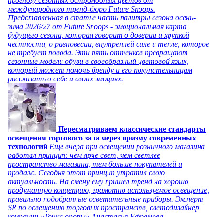
прогнозу сезонных остромодных цветов от
международного тренд-бюро Future Snoops.
Представленная в статье часть палитры сезона осень-
зима 2026/27 от Future Snoops - эмоциональная карта
будущего сезона, которая говорит о доверии и хрупкой
честности, о равновесии, внутренней силе и тепле, которое
не требует повода. Эти пять оттенков превращают
сезонные модели обуви в своеобразный цветовой язык,
который может помочь бренду и его покупательницам
рассказать о себе и своих эмоциях.
Пересматриваем классические стандарты
освещения торгового зала через призму современных
технологий
Еще вчера при освещении розничного магазина
работал принцип: чем ярче свет, чем светлее
пространство магазина, тем больше покупателей и
продаж. Сегодня этот принцип утратил свою
актуальность. На смену ему пришел тренд на хорошо
продуманную концепцию, грамотно используемое освещение,
правильно подобранные осветительные приборы. Эксперт
SR по освещению торговых пространств, светодизайнер
компании «Точка опоры» Анастасия Ефремова