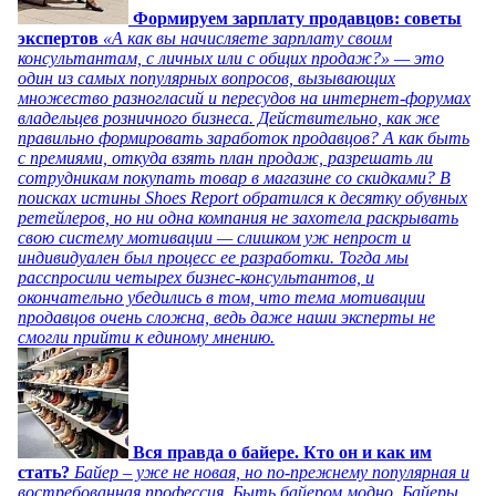
Формируем зарплату продавцов: советы
экспертов
«А как вы начисляете зарплату своим
консультантам, с личных или с общих продаж?» — это
один из самых популярных вопросов, вызывающих
множество разногласий и пересудов на интернет-форумах
владельцев розничного бизнеса. Действительно, как же
правильно формировать заработок продавцов? А как быть
с премиями, откуда взять план продаж, разрешать ли
сотрудникам покупать товар в магазине со скидками? В
поисках истины Shoes Report обратился к десятку обувных
ретейлеров, но ни одна компания не захотела раскрывать
свою систему мотивации — слишком уж непрост и
индивидуален был процесс ее разработки. Тогда мы
расспросили четырех бизнес-консультантов, и
окончательно убедились в том, что тема мотивации
продавцов очень сложна, ведь даже наши эксперты не
смогли прийти к единому мнению.
Вся правда о байере. Кто он и как им
стать?
Байер – уже не новая, но по-прежнему популярная и
востребованная профессия. Быть байером модно. Байеры