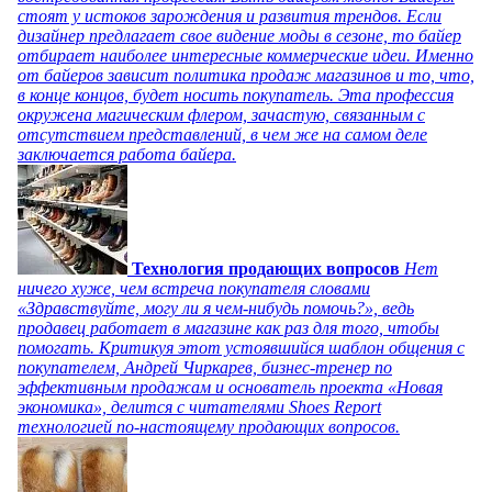
стоят у истоков зарождения и развития трендов. Если
дизайнер предлагает свое видение моды в сезоне, то байер
отбирает наиболее интересные коммерческие идеи. Именно
от байеров зависит политика продаж магазинов и то, что,
в конце концов, будет носить покупатель. Эта профессия
окружена магическим флером, зачастую, связанным с
отсутствием представлений, в чем же на самом деле
заключается работа байера.
Технология продающих вопросов
Нет
ничего хуже, чем встреча покупателя словами
«Здравствуйте, могу ли я чем-нибудь помочь?», ведь
продавец работает в магазине как раз для того, чтобы
помогать. Критикуя этот устоявшийся шаблон общения с
покупателем, Андрей Чиркарев, бизнес-тренер по
эффективным продажам и основатель проекта «Новая
экономика», делится с читателями Shoes Report
технологией по-настоящему продающих вопросов.