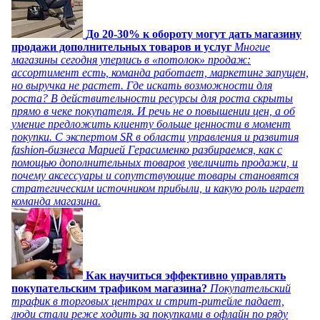
До 20-30% к обороту могут дать магазину
продажи дополнительных товаров и услуг
Многие
магазины сегодня уперлись в «потолок» продаж:
ассортимент есть, команда работает, маркетинг запущен,
но выручка не растет. Где искать возможности для
роста? В действительности ресурсы для роста скрыты
прямо в чеке покупателя. И речь не о повышении цен, а об
умение предложить клиенту больше ценности в момент
покупки. С экспертом SR в области управления и развития
fashion-бизнеса Марией Герасименко разбираемся, как с
помощью дополнительных товаров увеличить продажи, и
почему аксессуары и сопутствующие товары становятся
стратегическим источником прибыли, и какую роль играет
команда магазина.
Как научиться эффективно управлять
покупательским трафиком магазина?
Покупательский
трафик в торговых центрах и стрит-ритейле падает,
люди стали реже ходить за покупками в офлайн по ряду