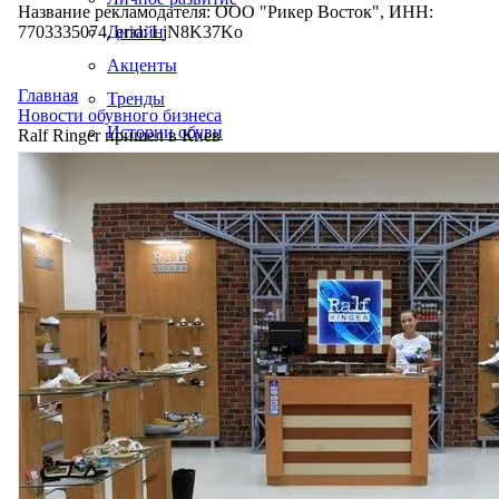
Название рекламодателя: ООО "Рикер Восток", ИНН:
7703335074, erid: LjN8K37Ko
Дизайн
Акценты
Главная
Тренды
Новости обувного бизнеса
Истории обуви
Ralf Ringer пришел в Киев
Производство