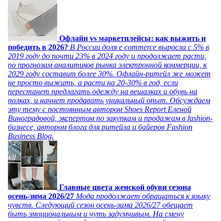
Офлайн vs маркетплейсы: как выжить и
победить в 2026?
В России доля e commerce выросла с 5% в
2019 году до почти 23% в 2024 году и продолжает расти,
по прогнозам аналитиков рынка электронной коммерции, к
2029 году составит более 30%. Офлайн-ритейл же может
не просто выжить, а расти на 20-30% в год, если
перестанет предлагать одежду на вешалках и обувь на
полках, и начнет продавать уникальный опыт. Обсуждаем
эту тему с постоянным автором Shoes Report Еленой
Виноградовой, экспертом по закупкам и продажам в fashion-
бизнесе, автором блога для ритейла и байеров Fashion
Business Blog.
Главные цвета женской обуви сезона
осень-зима 2026/27
Мода продолжает обращаться к языку
чувств. Следующий сезон осень-зима 2026/27 обещает
быть эмоциональным и чуть задумчивым. На смену