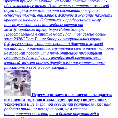
яркости приходит глубина, на место показной роскоши -
обволакивающее тепло. Пять главных оттенков женской
обуви отражают именно эти состояния: доверие к
естественности, внимание к фактуре и желание находить
красоту в нюансах. Обратимся к профессиональному
прогнозу сезонных остромодных цветов от
международного тренд-бюро Future Snoops.
Представленная в статье часть палитры сезона осень-
зима 2026/27 от Future Snoops - эмоциональная карта
будущего сезона, которая говорит о доверии и хрупкой
честности, о равновесии, внутренней силе и тепле, которое
не требует повода. Эти пять оттенков превращают
сезонные модели обуви в своеобразный цветовой язык,
который может помочь бренду и его покупательницам
рассказать о себе и своих эмоциях.
Пересматриваем классические стандарты
освещения торгового зала через призму современных
технологий
Еще вчера при освещении розничного магазина
работал принцип: чем ярче свет, чем светлее
пространство магазина, тем больше покупателей и