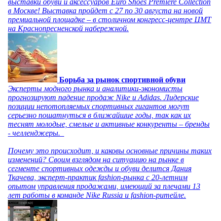
выставки обуви и аксессуаров Euro Shoes Premiere Collection
в Москве! Выставка пройдет с 27 по 30 августа на новой
премиальной площадке – в столичном конгресс-центре ЦМТ
на Краснопресненской набережной.
Борьба за рынок спортивной обуви
Эксперты модного рынка и аналитики-экономисты
прогнозируют падение продаж Nike и Adidas. Лидерские
позиции непотопляемых спортивных гигантов могут
серьезно пошатнуться в ближайшие годы, так как их
теснят молодые, смелые и активные конкуренты – бренды
- челленджеры.
Почему это происходит, и каковы основные причины таких
изменений? Своим взглядом на ситуацию на рынке в
сегменте спортивных одежды и обуви делится Дания
Ткачева, эксперт-практик fashion-рынка с 20-летним
опытом управления продажами, имеющий за плечами 13
лет работы в команде Nike Russia и fashion-ритейле.