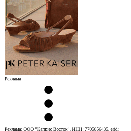
сникерины (гибридный вариант балеток и
кроссовок обтекаемой формы и с тонкой подошвой).
Но в модели Miu Miu Bubble присутствует еще и…
05.08.2026
2250
Реклама
Реклама: ООО "Каприс Восток", ИНН: 7705856435, erid: