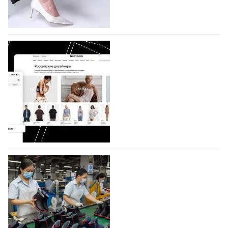
половину из них (494) прислали дизайнеры,
коллекции которых не были представлены в…
07.08.2026
492
BALLINA представит свои новинки на Euro
Shoes
Компания BALLINA Guangzhou Lihuang Footwear
Co., Ltd., основанная в 2011 году и расположенная в
Гуанчжоу, столице моды Китая, является
профессиональной обувной компанией,
объединяющей разработку, производство и…
07.08.2026
349
На платформе Lamoda - новый раздел и
условия продвижения локальных
дизайнерских марок
Российский маркетплейс Lamoda решил обновить
раздел для продажи продукции локальных