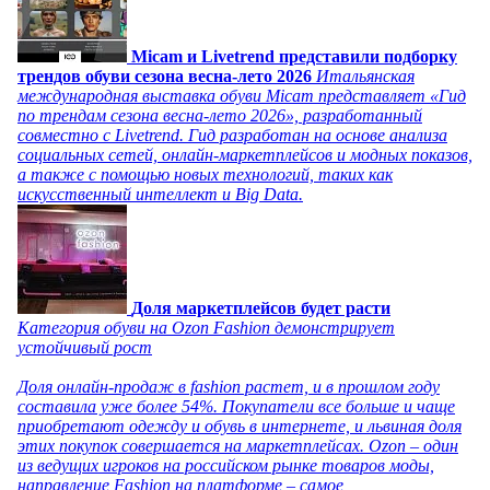
Micam и Livetrend представили подборку
трендов обуви сезона весна-лето 2026
Итальянская
международная выставка обуви Micam представляет «Гид
по трендам сезона весна-лето 2026», разработанный
совместно с Livetrend. Гид разработан на основе анализа
социальных сетей, онлайн-маркетплейсов и модных показов,
а также с помощью новых технологий, таких как
искусственный интеллект и Big Data.
Доля маркетплейсов будет расти
Категория обуви на Ozon Fashion демонстрирует
устойчивый рост
Доля онлайн-продаж в fashion растет, и в прошлом году
составила уже более 54%. Покупатели все больше и чаще
приобретают одежду и обувь в интернете, и львиная доля
этих покупок совершается на маркетплейсах. Ozon – один
из ведущих игроков на российском рынке товаров моды,
направление Fashion на платформе – самое