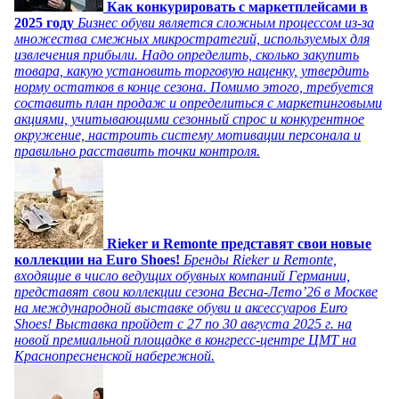
Как конкурировать с маркетплейсами в
2025 году
Бизнес обуви является сложным процессом из-за
множества смежных микростратегий, используемых для
извлечения прибыли. Надо определить, сколько закупить
товара, какую установить торговую наценку, утвердить
норму остатков в конце сезона. Помимо этого, требуется
составить план продаж и определиться с маркетинговыми
акциями, учитывающими сезонный спрос и конкурентное
окружение, настроить систему мотивации персонала и
правильно расставить точки контроля.
Rieker и Remonte представят свои новые
коллекции на Euro Shoes!
Бренды Rieker и Remonte,
входящие в число ведущих обувных компаний Германии,
представят свои коллекции сезона Весна-Лето’26 в Москве
на международной выставке обуви и аксессуаров Euro
Shoes! Выставка пройдет c 27 по 30 августа 2025 г. на
новой премиальной площадке в конгресс-центре ЦМТ на
Краснопресненской набережной.