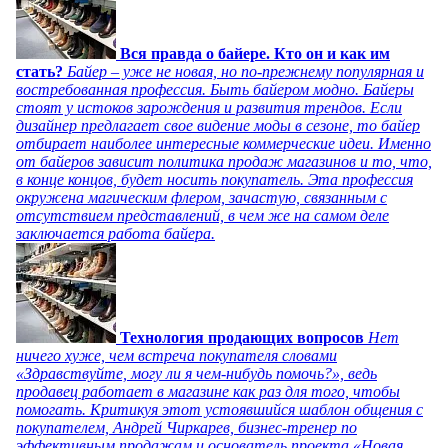
Вся правда о байере. Кто он и как им
стать?
Байер – уже не новая, но по-прежнему популярная и
востребованная профессия. Быть байером модно. Байеры
стоят у истоков зарождения и развития трендов. Если
дизайнер предлагает свое видение моды в сезоне, то байер
отбирает наиболее интересные коммерческие идеи. Именно
от байеров зависит политика продаж магазинов и то, что,
в конце концов, будет носить покупатель. Эта профессия
окружена магическим флером, зачастую, связанным с
отсутствием представлений, в чем же на самом деле
заключается работа байера.
Технология продающих вопросов
Нет
ничего хуже, чем встреча покупателя словами
«Здравствуйте, могу ли я чем-нибудь помочь?», ведь
продавец работает в магазине как раз для того, чтобы
помогать. Критикуя этот устоявшийся шаблон общения с
покупателем, Андрей Чиркарев, бизнес-тренер по
эффективным продажам и основатель проекта «Новая