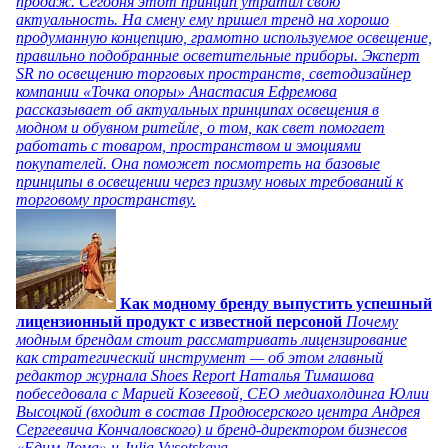
продаж. Сегодня этот принцип утратил свою
актуальность. На смену ему пришел тренд на хорошо
продуманную концепцию, грамотно используемое освещение,
правильно подобранные осветительные приборы. Эксперт
SR по освещению торговых пространств, светодизайнер
компании «Точка опоры» Анастасия Ефремова
рассказывает об актуальных принципах освещения в
модном и обувном ритейле, о том, как свет помогает
работать с товаром, пространством и эмоциями
покупателей. Она поможет посмотреть на базовые
принципы в освещении через призму новых требований к
торговому пространству.
Как модному бренду выпустить успешный
лицензионный продукт с известной персоной
Почему
модным брендам стоит рассматривать лицензирование
как стратегический инструмент — об этом главный
редактор журнала Shoes Report Наталья Тимашова
побеседовала с Марией Козеевой, СЕО медиахолдинга Юлии
Высоцкой (входит в состав Продюсерского центра Андрея
Сергеевича Кончаловского) и бренд-директором бизнесов
«Едим Дома» и Julia Vysotskaya.