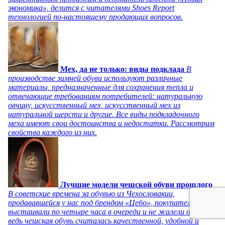
экономика», делится с читателями Shoes Report
технологией по-настоящему продающих вопросов.
Мех, да не только: виды подклада
В
производстве зимней обуви используют различные
материалы, предназначенные для сохранения тепла и
отвечающие требованиям потребителей: натуральную
овчину, искусственный мех, искусственный мех из
натуральной шерсти и другие. Все виды подкладочного
меха имеют свои достоинства и недостатки. Рассмотрим
свойства каждого из них.
Лучшие модели чешской обуви прошлого
В советские времена за обувью из Чехословакии,
продававшейся у нас под брендом «Цебо», покупатели
выстаивали по четыре часа в очереди и не жалели об этом,
ведь чешская обувь считалась качественной, удобной и