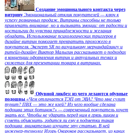
Создание эмоционального контакта через
витрину
Эмоциональный отклик покупателей — ключ к
успеху розничных продаж. Витрины способны не только
привлекать внимание, но и вызывать эмоции: от радости и
ностальгии до чувства принадлежности и желания
обладать. Использование психологических триггеров в
дизайне витрин помогает превратить прохожего в
покупателя. Эксперт SR по визуальному мерчандайзингу и
ритейл-дизайну Виктор Малыгин рассказывает о подходах
в концепции оформления витрин и актуальных темах и
сюжетах для презентации товара в витринах.
Обувной ликбез: из чего делаются обувные
подошвы
«Чем отличается ТЭП от ЭВА? Что мне сулит
тунит? ПВХ — это же клей? Из чего вообще сделана
подошва этих ботинок?» — современный покупатель хочет
знать все. Чтобы не ударить перед ним в грязь лицом и
суметь объяснить, годится ли ему в подметки такая
подошва, внимательно изучите эту статью. В ней
инженер-технолог Игорь Окороков рассказывает, из каких