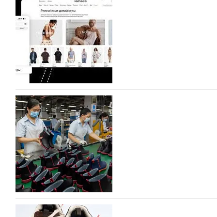
Компания BALLINA Guangzhou Lihuang Footwear Co., Ltd
Гуанчжоу, столице моды Китая, является профессиона
разработку, производство и…
07.08.2026
405
На платформе Lamoda - новый раздел и усл
дизайнерских марок
Российский маркетплейс Lamoda решил обновить разде
марок одежды, обуви и аксессуаров. Бренды также по
06.08.2026
568
Объем мирового производства обуви в 2025 г