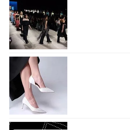
На участие в Московской неделе моды подано
На участие в седьмой Московской неделе моды, которая
октября, уже подано 1047 заявок. Примерно половину и
которых не были представлены в…
07.08.2026
552
BALLINA представит свои новинки на Euro Sh