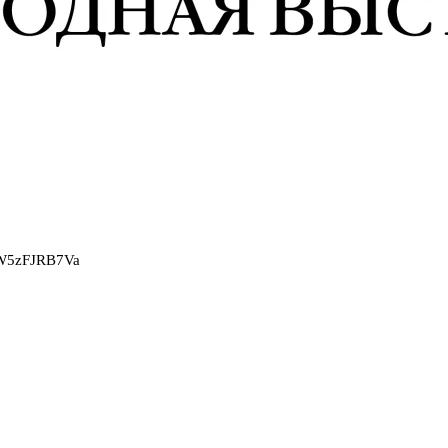
2W5zFJRB7Va