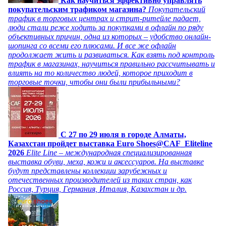
Как научиться эффективно управлять
покупательским трафиком магазина?
Покупательский
трафик в торговых центрах и стрит-ритейле падает,
люди стали реже ходить за покупками в офлайн по ряду
объективных причин, одна из которых – удобство онлайн-
шопинга со всеми его плюсами. И все же офлайн
продолжает жить и развиваться. Как взять под контроль
трафик в магазинах, научиться правильно рассчитывать и
влиять на то количество людей, которое приходит в
торговые точки, чтобы они были прибыльными?
C 27 по 29 июля в городе Алматы,
Казахстан пройдет выставка Euro Shoes@CAF_Eliteline
2026
Elite Line – международная специализированная
выставка обуви, меха, кожи и аксессуаров. На выставке
будут представлены коллекции зарубежных и
отечественных производителей из таких стран, как
Россия, Турция, Германия, Италия, Казахстан и др.