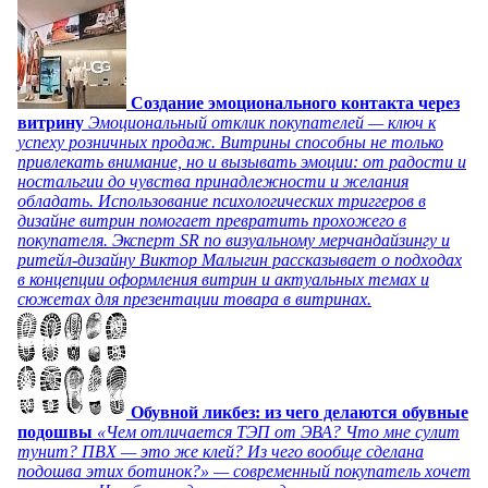
Создание эмоционального контакта через
витрину
Эмоциональный отклик покупателей — ключ к
успеху розничных продаж. Витрины способны не только
привлекать внимание, но и вызывать эмоции: от радости и
ностальгии до чувства принадлежности и желания
обладать. Использование психологических триггеров в
дизайне витрин помогает превратить прохожего в
покупателя. Эксперт SR по визуальному мерчандайзингу и
ритейл-дизайну Виктор Малыгин рассказывает о подходах
в концепции оформления витрин и актуальных темах и
сюжетах для презентации товара в витринах.
Обувной ликбез: из чего делаются обувные
подошвы
«Чем отличается ТЭП от ЭВА? Что мне сулит
тунит? ПВХ — это же клей? Из чего вообще сделана
подошва этих ботинок?» — современный покупатель хочет