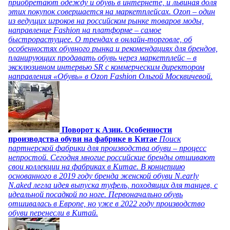
приобретают одежду и обувь в интернете, и львиная доля
этих покупок совершается на маркетплейсах. Ozon – один
из ведущих игроков на российском рынке товаров моды,
направление Fashion на платформе – самое
быстрорастущее. О трендах в онлайн-торговле, об
особенностях обувного рынка и рекомендациях для брендов,
планирующих продавать обувь через маркетплейс – в
эксклюзивном интервью SR с коммерческим директором
направления «Обувь» в Ozon Fashion Ольгой Москвичевой.
Поворот к Азии. Особенности
производства обуви на фабрике в Китае
Поиск
партнерской фабрики для производства обуви – процесс
непростой. Сегодня многие российские бренды отшивают
свои коллекции на фабриках в Китае. В концепцию
основанного в 2019 году бренда женской обуви N.early
N.aked легла идея выпуска туфель, походящих для танцев, с
идеальной посадкой по ноге. Первоначально обувь
отшивалась в Европе, но уже в 2022 году производство
обуви перенесли в Китай.