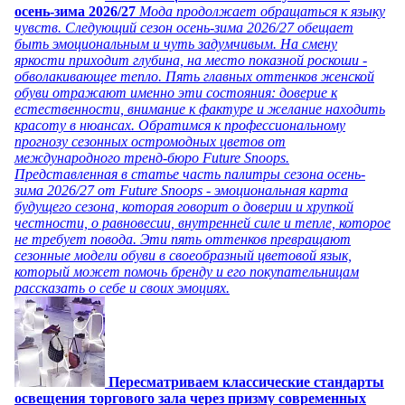
осень-зима 2026/27
Мода продолжает обращаться к языку
чувств. Следующий сезон осень-зима 2026/27 обещает
быть эмоциональным и чуть задумчивым. На смену
яркости приходит глубина, на место показной роскоши -
обволакивающее тепло. Пять главных оттенков женской
обуви отражают именно эти состояния: доверие к
естественности, внимание к фактуре и желание находить
красоту в нюансах. Обратимся к профессиональному
прогнозу сезонных остромодных цветов от
международного тренд-бюро Future Snoops.
Представленная в статье часть палитры сезона осень-
зима 2026/27 от Future Snoops - эмоциональная карта
будущего сезона, которая говорит о доверии и хрупкой
честности, о равновесии, внутренней силе и тепле, которое
не требует повода. Эти пять оттенков превращают
сезонные модели обуви в своеобразный цветовой язык,
который может помочь бренду и его покупательницам
рассказать о себе и своих эмоциях.
Пересматриваем классические стандарты
освещения торгового зала через призму современных