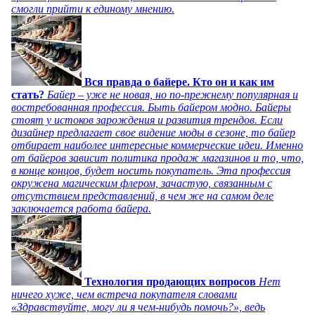
смогли прийти к единому мнению.
Вся правда о байере. Кто он и как им
стать?
Байер – уже не новая, но по-прежнему популярная и
востребованная профессия. Быть байером модно. Байеры
стоят у истоков зарождения и развития трендов. Если
дизайнер предлагает свое видение моды в сезоне, то байер
отбирает наиболее интересные коммерческие идеи. Именно
от байеров зависит политика продаж магазинов и то, что,
в конце концов, будет носить покупатель. Эта профессия
окружена магическим флером, зачастую, связанным с
отсутствием представлений, в чем же на самом деле
заключается работа байера.
Технология продающих вопросов
Нет
ничего хуже, чем встреча покупателя словами
«Здравствуйте, могу ли я чем-нибудь помочь?», ведь