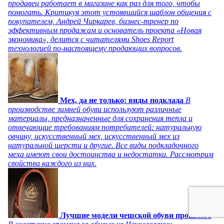
продавец работает в магазине как раз для того, чтобы
помогать. Критикуя этот устоявшийся шаблон общения с
покупателем, Андрей Чиркарев, бизнес-тренер по
эффективным продажам и основатель проекта «Новая
экономика», делится с читателями Shoes Report
технологией по-настоящему продающих вопросов.
Мех, да не только: виды подклада
В
производстве зимней обуви используют различные
материалы, предназначенные для сохранения тепла и
отвечающие требованиям потребителей: натуральную
овчину, искусственный мех, искусственный мех из
натуральной шерсти и другие. Все виды подкладочного
меха имеют свои достоинства и недостатки. Рассмотрим
свойства каждого из них.
Лучшие модели чешской обуви прошлого