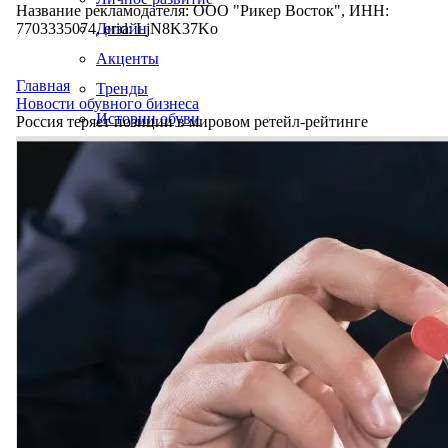
Название рекламодателя: ООО "Рикер Восток", ИНН:
7703335074, erid: LjN8K37Ko
Дизайн
Акценты
Главная
Тренды
Новости обувного бизнеса
Истории обуви
Россия теряет позиции в мировом ретейл-рейтинге
Производство