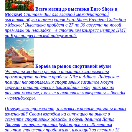
Всего месяц до выставки Euro Shoes в
Москве!
Считаем дни для главной международной
выставки обуви и аксессуаров Euro Shoes Premiere Collection
в Москве! Выставка пройдет с 27 по 30 августа на новой
премиальной площадке – в столичном конгресс-центре ЦМТ
на Краснопресненской набережной.
Борьба за рынок спортивной обуви
Эксперты модного рынка и аналитики-экономисты
прогнозируют падение продаж Nike и Adidas. Лидерские
позиции непотопляемых спортивных гигантов могут
серьезно пошатнуться в ближайшие годы, так как их
теснят молодые, смелые и активные конкуренты – бренды
- челленджеры.
Почему это происходит, и каковы основные причины таких
изменений? Своим взглядом на ситуацию на рынке в
сегменте спортивных одежды и обуви делится Дания
Ткачева, эксперт-практик fashion-рынка с 20-летним
опытом управления продажами, имеющий за плечами 13