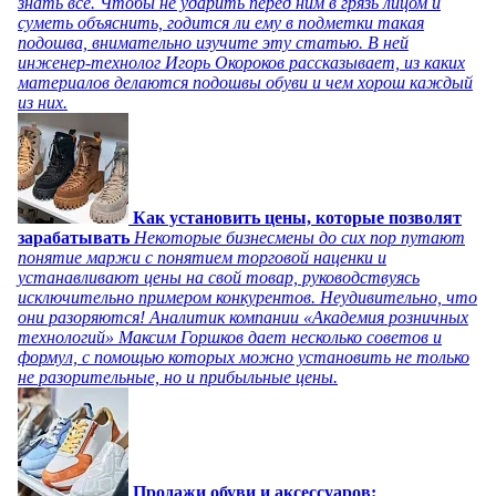
знать все. Чтобы не ударить перед ним в грязь лицом и
суметь объяснить, годится ли ему в подметки такая
подошва, внимательно изучите эту статью. В ней
инженер-технолог Игорь Окороков рассказывает, из каких
материалов делаются подошвы обуви и чем хорош каждый
из них.
Как установить цены, которые позволят
зарабатывать
Некоторые бизнесмены до сих пор путают
понятие маржи с понятием торговой наценки и
устанавливают цены на свой товар, руководствуясь
исключительно примером конкурентов. Неудивительно, что
они разоряются! Аналитик компании «Академия розничных
технологий» Максим Горшков дает несколько советов и
формул, с помощью которых можно установить не только
не разорительные, но и прибыльные цены.
Продажи обуви и аксессуаров: