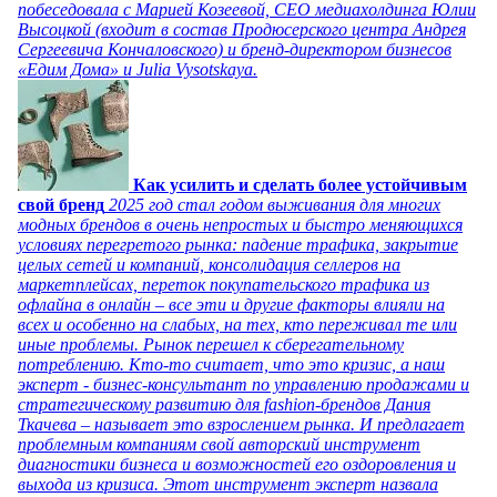
побеседовала с Марией Козеевой, СЕО медиахолдинга Юлии
Высоцкой (входит в состав Продюсерского центра Андрея
Сергеевича Кончаловского) и бренд-директором бизнесов
«Едим Дома» и Julia Vysotskaya.
Как усилить и сделать более устойчивым
свой бренд
2025 год стал годом выживания для многих
модных брендов в очень непростых и быстро меняющихся
условиях перегретого рынка: падение трафика, закрытие
целых сетей и компаний, консолидация селлеров на
маркетплейсах, переток покупательского трафика из
офлайна в онлайн – все эти и другие факторы влияли на
всех и особенно на слабых, на тех, кто переживал те или
иные проблемы. Рынок перешел к сберегательному
потреблению. Кто-то считает, что это кризис, а наш
эксперт - бизнес-консультант по управлению продажами и
стратегическому развитию для fashion-брендов Дания
Ткачева – называет это взрослением рынка. И предлагает
проблемным компаниям свой авторский инструмент
диагностики бизнеса и возможностей его оздоровления и
выхода из кризиса. Этот инструмент эксперт назвала