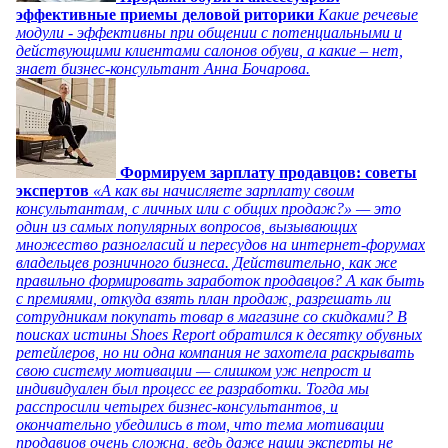
эффективные приемы деловой риторики
Какие речевые
модули - эффективны при общении с потенциальными и
действующими клиентами салонов обуви, а какие – нет,
знает бизнес-консультант Анна Бочарова.
Формируем зарплату продавцов: советы
экспертов
«А как вы начисляете зарплату своим
консультантам, с личных или с общих продаж?» — это
один из самых популярных вопросов, вызывающих
множество разногласий и пересудов на интернет-форумах
владельцев розничного бизнеса. Действительно, как же
правильно формировать заработок продавцов? А как быть
с премиями, откуда взять план продаж, разрешать ли
сотрудникам покупать товар в магазине со скидками? В
поисках истины Shoes Report обратился к десятку обувных
ретейлеров, но ни одна компания не захотела раскрывать
свою систему мотивации — слишком уж непрост и
индивидуален был процесс ее разработки. Тогда мы
расспросили четырех бизнес-консультантов, и
окончательно убедились в том, что тема мотивации
продавцов очень сложна, ведь даже наши эксперты не