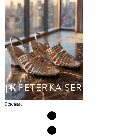
Фабрика зонтов DINIYA является одним из лидеров
продаж на рынке в России, Беларуси и других
странах СНГ. Широкий модельный ряд женских,
мужских, детских и пляжных зонтов в необычном
дизайнерском исполнении, отличается надёжностью
и высоким качеством…
05.08.2026
427
Реклама