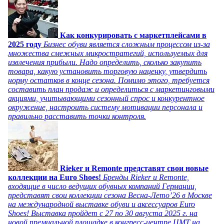
Как конкурировать с маркетплейсами в
2025 году
Бизнес обуви является сложным процессом из-за
множества смежных микростратегий, используемых для
извлечения прибыли. Надо определить, сколько закупить
товара, какую установить торговую наценку, утвердить
норму остатков в конце сезона. Помимо этого, требуется
составить план продаж и определиться с маркетинговыми
акциями, учитывающими сезонный спрос и конкурентное
окружение, настроить систему мотивации персонала и
правильно расставить точки контроля.
Rieker и Remonte представят свои новые
коллекции на Euro Shoes!
Бренды Rieker и Remonte,
входящие в число ведущих обувных компаний Германии,
представят свои коллекции сезона Весна-Лето’26 в Москве
на международной выставке обуви и аксессуаров Euro
Shoes! Выставка пройдет c 27 по 30 августа 2025 г. на
новой премиальной площадке в конгресс-центре ЦМТ на