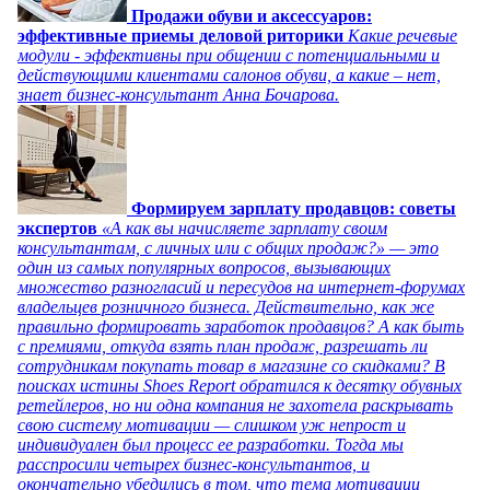
Продажи обуви и аксессуаров:
эффективные приемы деловой риторики
Какие речевые
модули - эффективны при общении с потенциальными и
действующими клиентами салонов обуви, а какие – нет,
знает бизнес-консультант Анна Бочарова.
Формируем зарплату продавцов: советы
экспертов
«А как вы начисляете зарплату своим
консультантам, с личных или с общих продаж?» — это
один из самых популярных вопросов, вызывающих
множество разногласий и пересудов на интернет-форумах
владельцев розничного бизнеса. Действительно, как же
правильно формировать заработок продавцов? А как быть
с премиями, откуда взять план продаж, разрешать ли
сотрудникам покупать товар в магазине со скидками? В
поисках истины Shoes Report обратился к десятку обувных
ретейлеров, но ни одна компания не захотела раскрывать
свою систему мотивации — слишком уж непрост и
индивидуален был процесс ее разработки. Тогда мы
расспросили четырех бизнес-консультантов, и
окончательно убедились в том, что тема мотивации