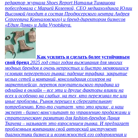
редактор журнала Shoes Report Наталья Тимашова
побеседовала с Марией Козеевой, СЕО медиахолдинга Юлии
Высоцкой (входит в состав Продюсерского центра Андрея
Сергеевича Кончаловского) и бренд-директором бизнесов
«Едим Дома» и Julia Vysotskaya.
Как усилить и сделать более устойчивым
свой бренд
2025 год стал годом выживания для многих
модных брендов в очень непростых и быстро меняющихся
условиях перегретого рынка: падение трафика, закрытие
целых сетей и компаний, консолидация селлеров на
маркетплейсах, переток покупательского трафика из
офлайна в онлайн – все эти и другие факторы влияли на
всех и особенно на слабых, на тех, кто переживал те или
иные проблемы. Рынок перешел к сберегательному
потреблению. Кто-то считает, что это кризис, а наш
эксперт - бизнес-консультант по управлению продажами и
стратегическому развитию для fashion-брендов Дания
Ткачева – называет это взрослением рынка. И предлагает
проблемным компаниям свой авторский инструмент
диагностики бизнеса и возможностей его оздоровления и