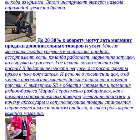
выхода из кризиса. Этот инструмент эксперт назвала
пирамидой зрелости бренда.
До 20-30% к обороту могут дать магазину
продажи дополнительных товаров и услуг
Многие
магазины сегодня уперлись в «потолок» продаж:
ассортимент есть, команда работает, маркетинг запущен,
но выручка не растет. Где искать возможности для
роста? В действительности ресурсы для роста скрыты
прямо в чеке покупателя. И речь не о повышении цен, а об
умение предложить клиенту больше ценности в момент
покупки. С экспертом SR в области управления и развития
fashion-бизнеса Марией Герасименко разбираемся, как с
помощью дополнительных товаров увеличить продажи, и
почему аксессуары и сопутствующие товары становятся
стратегическим источником прибыли, и какую роль играет
команда магазина.