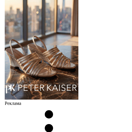
Фабрика зонтов DINIYA является одним из лидеров
продаж на рынке в России, Беларуси и других
странах СНГ. Широкий модельный ряд женских,
мужских, детских и пляжных зонтов в необычном
дизайнерском исполнении, отличается надёжностью
и высоким качеством…
05.08.2026
455
Реклама