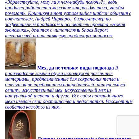
«Здравствуйте, могу ли я чем-нибудь помочь?», ведь
продавец работает в магазине как раз для того, чтобы
помогать. Критикуя этот устоявшийся шаблон общения с
покупателем, Андрей Чиркарев, бизнес-тренер по
эффективным продажам и основатель проекта «Новая
экономика», делится с читателями Shoes Report
технологией по-настоящему продающих вопросов.
Мех, да не только: виды подклада
В
производстве зимней обуви используют различные
материалы, предназначенные для сохранения тепла и
отвечающие требованиям потребителей: натуральную
овчину, искусственный мех, искусственный мех из
натуральной шерсти и другие. Все виды подкладочного
меха имеют свои достоинства и недостатки. Рассмотрим
свойства каждого из них.