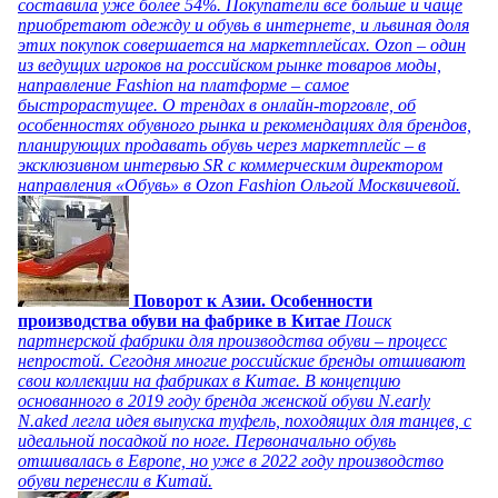
составила уже более 54%. Покупатели все больше и чаще
приобретают одежду и обувь в интернете, и львиная доля
этих покупок совершается на маркетплейсах. Ozon – один
из ведущих игроков на российском рынке товаров моды,
направление Fashion на платформе – самое
быстрорастущее. О трендах в онлайн-торговле, об
особенностях обувного рынка и рекомендациях для брендов,
планирующих продавать обувь через маркетплейс – в
эксклюзивном интервью SR с коммерческим директором
направления «Обувь» в Ozon Fashion Ольгой Москвичевой.
Поворот к Азии. Особенности
производства обуви на фабрике в Китае
Поиск
партнерской фабрики для производства обуви – процесс
непростой. Сегодня многие российские бренды отшивают
свои коллекции на фабриках в Китае. В концепцию
основанного в 2019 году бренда женской обуви N.early
N.aked легла идея выпуска туфель, походящих для танцев, с
идеальной посадкой по ноге. Первоначально обувь
отшивалась в Европе, но уже в 2022 году производство
обуви перенесли в Китай.