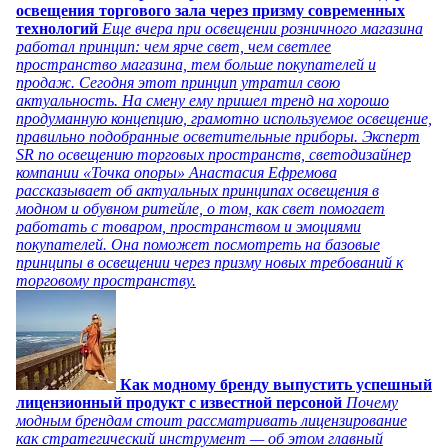
освещения торгового зала через призму современных
технологий
Еще вчера при освещении розничного магазина
работал принцип: чем ярче свет, чем светлее
пространство магазина, тем больше покупателей и
продаж. Сегодня этот принцип утратил свою
актуальность. На смену ему пришел тренд на хорошо
продуманную концепцию, грамотно используемое освещение,
правильно подобранные осветительные приборы. Эксперт
SR по освещению торговых пространств, светодизайнер
компании «Точка опоры» Анастасия Ефремова
рассказывает об актуальных принципах освещения в
модном и обувном ритейле, о том, как свет помогает
работать с товаром, пространством и эмоциями
покупателей. Она поможет посмотреть на базовые
принципы в освещении через призму новых требований к
торговому пространству.
Как модному бренду выпустить успешный
лицензионный продукт с известной персоной
Почему
модным брендам стоит рассматривать лицензирование
как стратегический инструмент — об этом главный