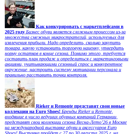
Как конкурировать с маркетплейсами в
2025 году
Бизнес обуви является сложным процессом из-за
множества смежных микростратегий, используемых для
извлечения прибыли. Надо определить, сколько закупить
товара, какую установить торговую наценку, утвердить
норму остатков в конце сезона. Помимо этого, требуется
составить план продаж и определиться с маркетинговыми
акциями, учитывающими сезонный спрос и конкурентное
окружение, настроить систему мотивации персонала и
правильно расставить точки контроля.
Rieker и Remonte представят свои новые
коллекции на Euro Shoes!
Бренды Rieker и Remonte,
входящие в число ведущих обувных компаний Германии,
представят свои коллекции сезона Весна-Лето’26 в Москве
на международной выставке обуви и аксессуаров Euro
Shoes! Выставка пройдет c 27 по 30 августа 2025 г. на