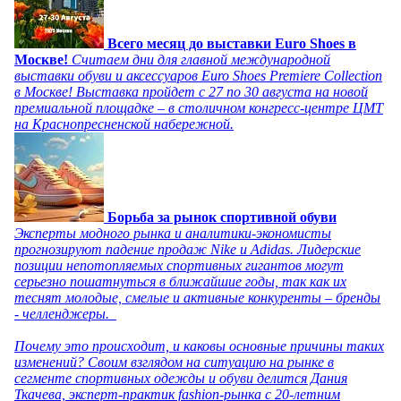
Всего месяц до выставки Euro Shoes в
Москве!
Считаем дни для главной международной
выставки обуви и аксессуаров Euro Shoes Premiere Collection
в Москве! Выставка пройдет с 27 по 30 августа на новой
премиальной площадке – в столичном конгресс-центре ЦМТ
на Краснопресненской набережной.
Борьба за рынок спортивной обуви
Эксперты модного рынка и аналитики-экономисты
прогнозируют падение продаж Nike и Adidas. Лидерские
позиции непотопляемых спортивных гигантов могут
серьезно пошатнуться в ближайшие годы, так как их
теснят молодые, смелые и активные конкуренты – бренды
- челленджеры.
Почему это происходит, и каковы основные причины таких
изменений? Своим взглядом на ситуацию на рынке в
сегменте спортивных одежды и обуви делится Дания
Ткачева, эксперт-практик fashion-рынка с 20-летним