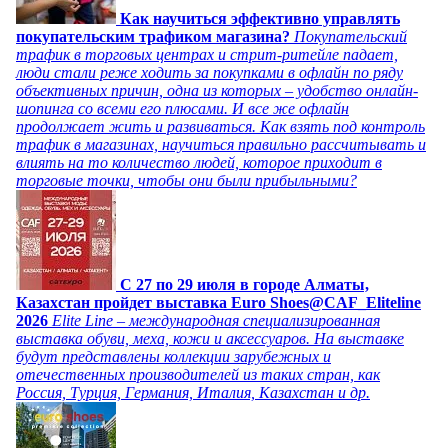
Как научиться эффективно управлять
покупательским трафиком магазина?
Покупательский
трафик в торговых центрах и стрит-ритейле падает,
люди стали реже ходить за покупками в офлайн по ряду
объективных причин, одна из которых – удобство онлайн-
шопинга со всеми его плюсами. И все же офлайн
продолжает жить и развиваться. Как взять под контроль
трафик в магазинах, научиться правильно рассчитывать и
влиять на то количество людей, которое приходит в
торговые точки, чтобы они были прибыльными?
C 27 по 29 июля в городе Алматы,
Казахстан пройдет выставка Euro Shoes@CAF_Eliteline
2026
Elite Line – международная специализированная
выставка обуви, меха, кожи и аксессуаров. На выставке
будут представлены коллекции зарубежных и
отечественных производителей из таких стран, как
Россия, Турция, Германия, Италия, Казахстан и др.