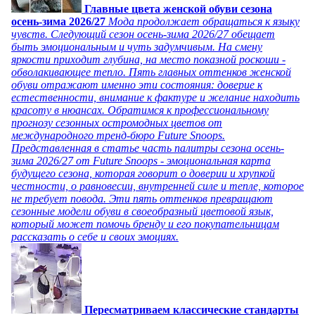
Главные цвета женской обуви сезона
осень-зима 2026/27
Мода продолжает обращаться к языку
чувств. Следующий сезон осень-зима 2026/27 обещает
быть эмоциональным и чуть задумчивым. На смену
яркости приходит глубина, на место показной роскоши -
обволакивающее тепло. Пять главных оттенков женской
обуви отражают именно эти состояния: доверие к
естественности, внимание к фактуре и желание находить
красоту в нюансах. Обратимся к профессиональному
прогнозу сезонных остромодных цветов от
международного тренд-бюро Future Snoops.
Представленная в статье часть палитры сезона осень-
зима 2026/27 от Future Snoops - эмоциональная карта
будущего сезона, которая говорит о доверии и хрупкой
честности, о равновесии, внутренней силе и тепле, которое
не требует повода. Эти пять оттенков превращают
сезонные модели обуви в своеобразный цветовой язык,
который может помочь бренду и его покупательницам
рассказать о себе и своих эмоциях.
Пересматриваем классические стандарты