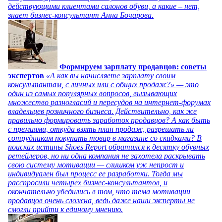
действующими клиентами салонов обуви, а какие – нет,
знает бизнес-консультант Анна Бочарова.
Формируем зарплату продавцов: советы
экспертов
«А как вы начисляете зарплату своим
консультантам, с личных или с общих продаж?» — это
один из самых популярных вопросов, вызывающих
множество разногласий и пересудов на интернет-форумах
владельцев розничного бизнеса. Действительно, как же
правильно формировать заработок продавцов? А как быть
с премиями, откуда взять план продаж, разрешать ли
сотрудникам покупать товар в магазине со скидками? В
поисках истины Shoes Report обратился к десятку обувных
ретейлеров, но ни одна компания не захотела раскрывать
свою систему мотивации — слишком уж непрост и
индивидуален был процесс ее разработки. Тогда мы
расспросили четырех бизнес-консультантов, и
окончательно убедились в том, что тема мотивации
продавцов очень сложна, ведь даже наши эксперты не
смогли прийти к единому мнению.