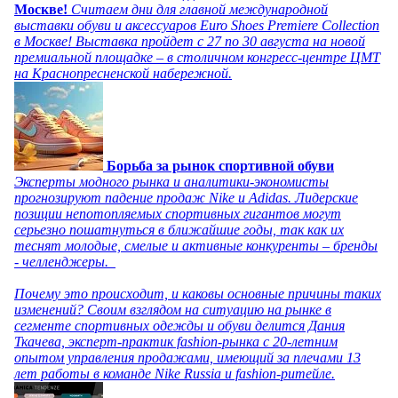
Москве!
Считаем дни для главной международной
выставки обуви и аксессуаров Euro Shoes Premiere Collection
в Москве! Выставка пройдет с 27 по 30 августа на новой
премиальной площадке – в столичном конгресс-центре ЦМТ
на Краснопресненской набережной.
Борьба за рынок спортивной обуви
Эксперты модного рынка и аналитики-экономисты
прогнозируют падение продаж Nike и Adidas. Лидерские
позиции непотопляемых спортивных гигантов могут
серьезно пошатнуться в ближайшие годы, так как их
теснят молодые, смелые и активные конкуренты – бренды
- челленджеры.
Почему это происходит, и каковы основные причины таких
изменений? Своим взглядом на ситуацию на рынке в
сегменте спортивных одежды и обуви делится Дания
Ткачева, эксперт-практик fashion-рынка с 20-летним
опытом управления продажами, имеющий за плечами 13
лет работы в команде Nike Russia и fashion-ритейле.