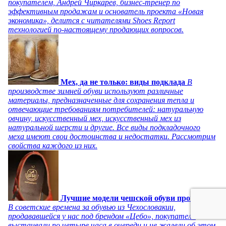
покупателем, Андрей Чиркарев, бизнес-тренер по
эффективным продажам и основатель проекта «Новая
экономика», делится с читателями Shoes Report
технологией по-настоящему продающих вопросов.
Мех, да не только: виды подклада
В
производстве зимней обуви используют различные
материалы, предназначенные для сохранения тепла и
отвечающие требованиям потребителей: натуральную
овчину, искусственный мех, искусственный мех из
натуральной шерсти и другие. Все виды подкладочного
меха имеют свои достоинства и недостатки. Рассмотрим
свойства каждого из них.
Лучшие модели чешской обуви прошлого
В советские времена за обувью из Чехословакии,
продававшейся у нас под брендом «Цебо», покупатели
выстаивали по четыре часа в очереди и не жалели об этом,