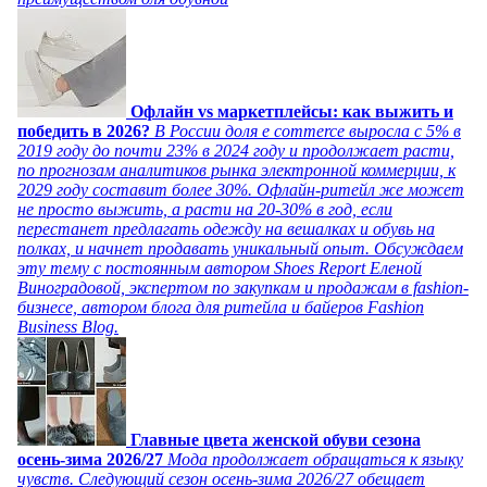
Офлайн vs маркетплейсы: как выжить и
победить в 2026?
В России доля e commerce выросла с 5% в
2019 году до почти 23% в 2024 году и продолжает расти,
по прогнозам аналитиков рынка электронной коммерции, к
2029 году составит более 30%. Офлайн-ритейл же может
не просто выжить, а расти на 20-30% в год, если
перестанет предлагать одежду на вешалках и обувь на
полках, и начнет продавать уникальный опыт. Обсуждаем
эту тему с постоянным автором Shoes Report Еленой
Виноградовой, экспертом по закупкам и продажам в fashion-
бизнесе, автором блога для ритейла и байеров Fashion
Business Blog.
Главные цвета женской обуви сезона
осень-зима 2026/27
Мода продолжает обращаться к языку
чувств. Следующий сезон осень-зима 2026/27 обещает