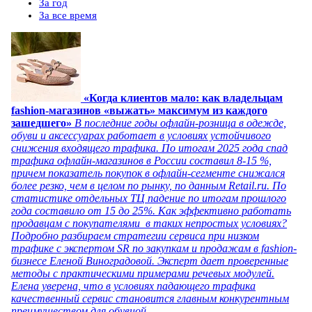
За год
За все время
«Когда клиентов мало: как владельцам
fashion-магазинов «выжать» максимум из каждого
зашедшего»
В последние годы офлайн-розница в одежде,
обуви и аксессуарах работает в условиях устойчивого
снижения входящего трафика. По итогам 2025 года спад
трафика офлайн-магазинов в России составил 8-15 %,
причем показатель покупок в офлайн-сегменте снижался
более резко, чем в целом по рынку, по данным Retail.ru. По
статистике отдельных ТЦ падение по итогам прошлого
года составило от 15 до 25%. Как эффективно работать
продавцам с покупателями в таких непростых условиях?
Подробно разбираем стратегии сервиса при низком
трафике с экспертом SR по закупкам и продажам в fashion-
бизнесе Еленой Виноградовой. Эксперт дает проверенные
методы с практическими примерами речевых модулей.
Елена уверена, что в условиях падающего трафика
качественный сервис становится главным конкурентным
преимуществом для обувной