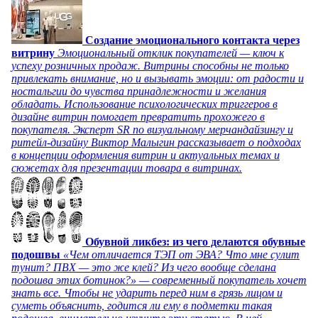
Создание эмоционального контакта через
витрину
Эмоциональный отклик покупателей — ключ к
успеху розничных продаж. Витрины способны не только
привлекать внимание, но и вызывать эмоции: от радости и
ностальгии до чувства принадлежности и желания
обладать. Использование психологических триггеров в
дизайне витрин помогает превратить прохожего в
покупателя. Эксперт SR по визуальному мерчандайзингу и
ритейл-дизайну Виктор Малыгин рассказывает о подходах
в концепции оформления витрин и актуальных темах и
сюжетах для презентации товара в витринах.
Обувной ликбез: из чего делаются обувные
подошвы
«Чем отличается ТЭП от ЭВА? Что мне сулит
тунит? ПВХ — это же клей? Из чего вообще сделана
подошва этих ботинок?» — современный покупатель хочет
знать все. Чтобы не ударить перед ним в грязь лицом и
суметь объяснить, годится ли ему в подметки такая