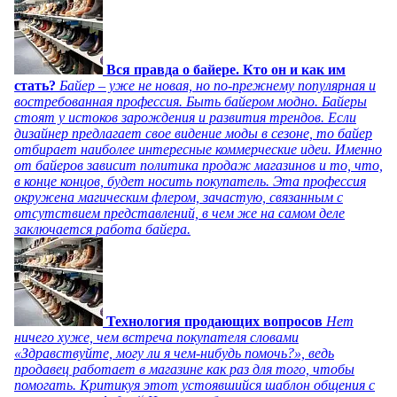
Вся правда о байере. Кто он и как им
стать?
Байер – уже не новая, но по-прежнему популярная и
востребованная профессия. Быть байером модно. Байеры
стоят у истоков зарождения и развития трендов. Если
дизайнер предлагает свое видение моды в сезоне, то байер
отбирает наиболее интересные коммерческие идеи. Именно
от байеров зависит политика продаж магазинов и то, что,
в конце концов, будет носить покупатель. Эта профессия
окружена магическим флером, зачастую, связанным с
отсутствием представлений, в чем же на самом деле
заключается работа байера.
Технология продающих вопросов
Нет
ничего хуже, чем встреча покупателя словами
«Здравствуйте, могу ли я чем-нибудь помочь?», ведь
продавец работает в магазине как раз для того, чтобы
помогать. Критикуя этот устоявшийся шаблон общения с