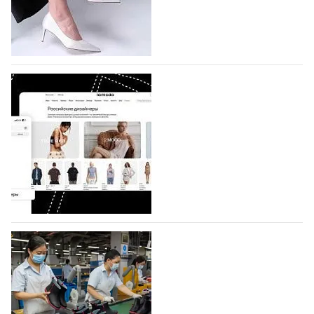
по 1 октября, уже подано 1047 заявок. Примерно
половину из них (494) прислали дизайнеры,
коллекции которых не были представлены в…
07.08.2026
769
BALLINA представит свои новинки на Euro
Shoes
Компания BALLINA Guangzhou Lihuang Footwear
Co., Ltd., основанная в 2011 году и расположенная в
Гуанчжоу, столице моды Китая, является
профессиональной обувной компанией,
объединяющей разработку, производство и…
07.08.2026
637
На платформе Lamoda - новый раздел и
условия продвижения локальных
дизайнерских марок
Российский маркетплейс Lamoda решил обновить