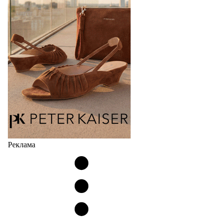
соответствует сегодняшнему тренду на
сникерины (гибридный вариант балеток и
кроссовок обтекаемой формы и с тонкой подошвой).
Но в модели Miu Miu Bubble присутствует еще и…
05.08.2026
4100
Реклама