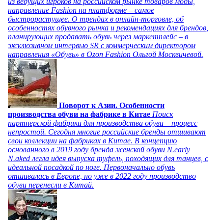
из ведущих игроков на российском рынке товаров моды,
направление Fashion на платформе – самое
быстрорастущее. О трендах в онлайн-торговле, об
особенностях обувного рынка и рекомендациях для брендов,
планирующих продавать обувь через маркетплейс – в
эксклюзивном интервью SR с коммерческим директором
направления «Обувь» в Ozon Fashion Ольгой Москвичевой.
Поворот к Азии. Особенности
производства обуви на фабрике в Китае
Поиск
партнерской фабрики для производства обуви – процесс
непростой. Сегодня многие российские бренды отшивают
свои коллекции на фабриках в Китае. В концепцию
основанного в 2019 году бренда женской обуви N.early
N.aked легла идея выпуска туфель, походящих для танцев, с
идеальной посадкой по ноге. Первоначально обувь
отшивалась в Европе, но уже в 2022 году производство
обуви перенесли в Китай.