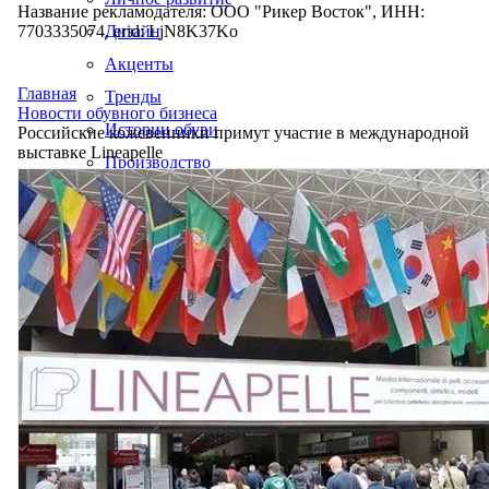
Название рекламодателя: ООО "Рикер Восток", ИНН:
7703335074, erid: LjN8K37Ko
Дизайн
Акценты
Главная
Тренды
Новости обувного бизнеса
Истории обуви
Российские кожевенники примут участие в международной
выставке Lineapelle
Производство