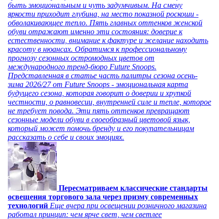
быть эмоциональным и чуть задумчивым. На смену
яркости приходит глубина, на место показной роскоши -
обволакивающее тепло. Пять главных оттенков женской
обуви отражают именно эти состояния: доверие к
естественности, внимание к фактуре и желание находить
красоту в нюансах. Обратимся к профессиональному
прогнозу сезонных остромодных цветов от
международного тренд-бюро Future Snoops.
Представленная в статье часть палитры сезона осень-
зима 2026/27 от Future Snoops - эмоциональная карта
будущего сезона, которая говорит о доверии и хрупкой
честности, о равновесии, внутренней силе и тепле, которое
не требует повода. Эти пять оттенков превращают
сезонные модели обуви в своеобразный цветовой язык,
который может помочь бренду и его покупательницам
рассказать о себе и своих эмоциях.
Пересматриваем классические стандарты
освещения торгового зала через призму современных
технологий
Еще вчера при освещении розничного магазина
работал принцип: чем ярче свет, чем светлее