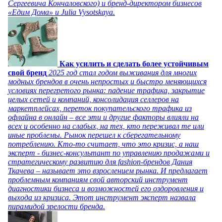
Сергеевича Кончаловского) и бренд-директором бизнесов
«Едим Дома» и Julia Vysotskaya.
Как усилить и сделать более устойчивым
свой бренд
2025 год стал годом выживания для многих
модных брендов в очень непростых и быстро меняющихся
условиях перегретого рынка: падение трафика, закрытие
целых сетей и компаний, консолидация селлеров на
маркетплейсах, переток покупательского трафика из
офлайна в онлайн – все эти и другие факторы влияли на
всех и особенно на слабых, на тех, кто переживал те или
иные проблемы. Рынок перешел к сберегательному
потреблению. Кто-то считает, что это кризис, а наш
эксперт - бизнес-консультант по управлению продажами и
стратегическому развитию для fashion-брендов Дания
Ткачева – называет это взрослением рынка. И предлагает
проблемным компаниям свой авторский инструмент
диагностики бизнеса и возможностей его оздоровления и
выхода из кризиса. Этот инструмент эксперт назвала
пирамидой зрелости бренда.