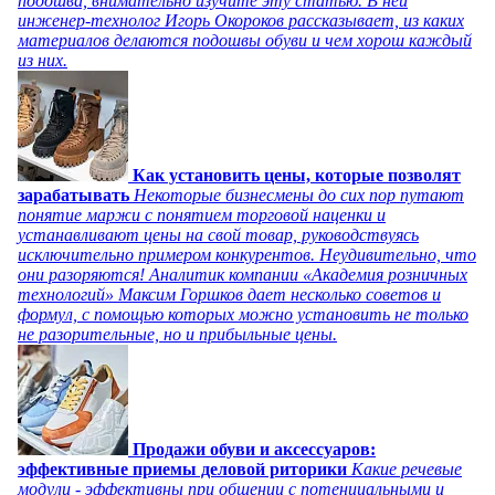
подошва, внимательно изучите эту статью. В ней
инженер-технолог Игорь Окороков рассказывает, из каких
материалов делаются подошвы обуви и чем хорош каждый
из них.
Как установить цены, которые позволят
зарабатывать
Некоторые бизнесмены до сих пор путают
понятие маржи с понятием торговой наценки и
устанавливают цены на свой товар, руководствуясь
исключительно примером конкурентов. Неудивительно, что
они разоряются! Аналитик компании «Академия розничных
технологий» Максим Горшков дает несколько советов и
формул, с помощью которых можно установить не только
не разорительные, но и прибыльные цены.
Продажи обуви и аксессуаров:
эффективные приемы деловой риторики
Какие речевые
модули - эффективны при общении с потенциальными и