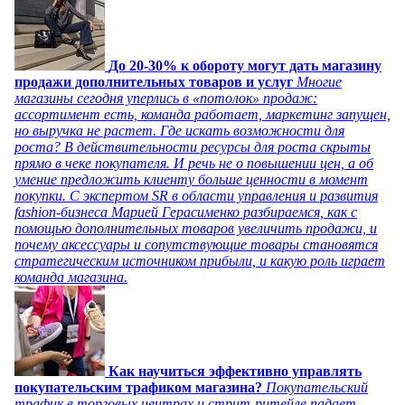
До 20-30% к обороту могут дать магазину
продажи дополнительных товаров и услуг
Многие
магазины сегодня уперлись в «потолок» продаж:
ассортимент есть, команда работает, маркетинг запущен,
но выручка не растет. Где искать возможности для
роста? В действительности ресурсы для роста скрыты
прямо в чеке покупателя. И речь не о повышении цен, а об
умение предложить клиенту больше ценности в момент
покупки. С экспертом SR в области управления и развития
fashion-бизнеса Марией Герасименко разбираемся, как с
помощью дополнительных товаров увеличить продажи, и
почему аксессуары и сопутствующие товары становятся
стратегическим источником прибыли, и какую роль играет
команда магазина.
Как научиться эффективно управлять
покупательским трафиком магазина?
Покупательский
трафик в торговых центрах и стрит-ритейле падает,