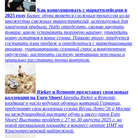
Как конкурировать с маркетплейсами в
2025 году
Бизнес обуви является сложным процессом из-за
множества смежных микростратегий, используемых для
извлечения прибыли. Надо определить, сколько закупить
товара, какую установить торговую наценку, утвердить
норму остатков в конце сезона. Помимо этого, требуется
составить план продаж и определиться с маркетинговыми
акциями, учитывающими сезонный спрос и конкурентное
окружение, настроить систему мотивации персонала и
правильно расставить точки контроля.
Rieker и Remonte представят свои новые
коллекции на Euro Shoes!
Бренды Rieker и Remonte,
входящие в число ведущих обувных компаний Германии,
представят свои коллекции сезона Весна-Лето’26 в Москве
на международной выставке обуви и аксессуаров Euro
Shoes! Выставка пройдет c 27 по 30 августа 2025 г. на
новой премиальной площадке в конгресс-центре ЦМТ на
Краснопресненской набережной.