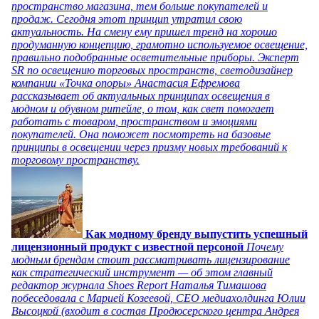
пространство магазина, тем больше покупателей и
продаж. Сегодня этот принцип утратил свою
актуальность. На смену ему пришел тренд на хорошо
продуманную концепцию, грамотно используемое освещение,
правильно подобранные осветительные приборы. Эксперт
SR по освещению торговых пространств, светодизайнер
компании «Точка опоры» Анастасия Ефремова
рассказывает об актуальных принципах освещения в
модном и обувном ритейле, о том, как свет помогает
работать с товаром, пространством и эмоциями
покупателей. Она поможет посмотреть на базовые
принципы в освещении через призму новых требований к
торговому пространству.
Как модному бренду выпустить успешный
лицензионный продукт с известной персоной
Почему
модным брендам стоит рассматривать лицензирование
как стратегический инструмент — об этом главный
редактор журнала Shoes Report Наталья Тимашова
побеседовала с Марией Козеевой, СЕО медиахолдинга Юлии
Высоцкой (входит в состав Продюсерского центра Андрея