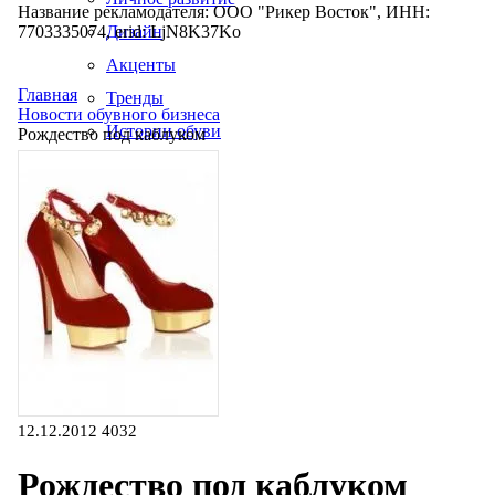
Название рекламодателя: ООО "Рикер Восток", ИНН:
7703335074, erid: LjN8K37Ko
Дизайн
Акценты
Главная
Тренды
Новости обувного бизнеса
Истории обуви
Рождество под каблуком
Производство
12.12.2012
4032
Рождество под каблуком