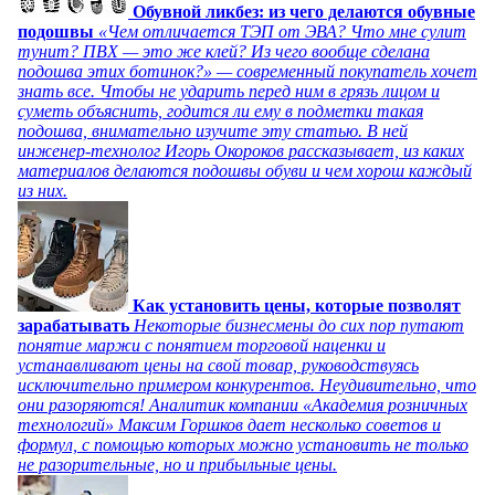
Обувной ликбез: из чего делаются обувные
подошвы
«Чем отличается ТЭП от ЭВА? Что мне сулит
тунит? ПВХ — это же клей? Из чего вообще сделана
подошва этих ботинок?» — современный покупатель хочет
знать все. Чтобы не ударить перед ним в грязь лицом и
суметь объяснить, годится ли ему в подметки такая
подошва, внимательно изучите эту статью. В ней
инженер-технолог Игорь Окороков рассказывает, из каких
материалов делаются подошвы обуви и чем хорош каждый
из них.
Как установить цены, которые позволят
зарабатывать
Некоторые бизнесмены до сих пор путают
понятие маржи с понятием торговой наценки и
устанавливают цены на свой товар, руководствуясь
исключительно примером конкурентов. Неудивительно, что
они разоряются! Аналитик компании «Академия розничных
технологий» Максим Горшков дает несколько советов и
формул, с помощью которых можно установить не только
не разорительные, но и прибыльные цены.