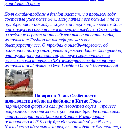
устойчивый рост
Доля онлайн-продаж в fashion растет, и в прошлом году
составила уже более 54%. Покупатели все больше и чаще
приобретают одежду и обувь в интернете, и львиная доля
этих покупок совершается на маркетплейсах. Ozon – один
из ведущих игроков на российском рынке товаров моды,
направление Fashion на платформе – самое
быстрорастущее. О трендах в онлайн-торговле, об
особенностях обувного рынка и рекомендациях для брендов,
планирующих продавать обувь через маркетплейс – в
эксклюзивном интервью SR с коммерческим директором
направления «Обувь» в Ozon Fashion Ольгой Москвичевой.
Поворот к Азии. Особенности
производства обуви на фабрике в Китае
Поиск
партнерской фабрики для производства обуви – процесс
непростой. Сегодня многие российские бренды отшивают
свои коллекции на фабриках в Китае. В концепцию
основанного в 2019 году бренда женской обуви N.early
N.aked легла идея выпуска туфель, походящих для танцев, с