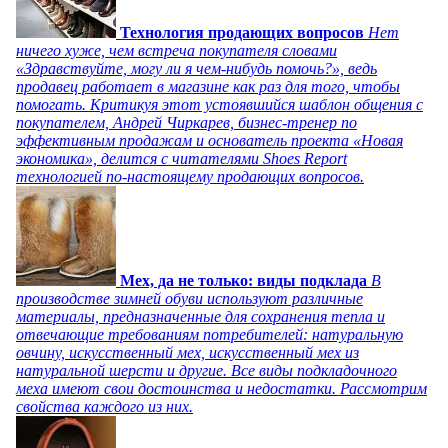
Технология продающих вопросов
Нет
ничего хуже, чем встреча покупателя словами
«Здравствуйте, могу ли я чем-нибудь помочь?», ведь
продавец работает в магазине как раз для того, чтобы
помогать. Критикуя этот устоявшийся шаблон общения с
покупателем, Андрей Чиркарев, бизнес-тренер по
эффективным продажам и основатель проекта «Новая
экономика», делится с читателями Shoes Report
технологией по-настоящему продающих вопросов.
Мех, да не только: виды подклада
В
производстве зимней обуви используют различные
материалы, предназначенные для сохранения тепла и
отвечающие требованиям потребителей: натуральную
овчину, искусственный мех, искусственный мех из
натуральной шерсти и другие. Все виды подкладочного
меха имеют свои достоинства и недостатки. Рассмотрим
свойства каждого из них.