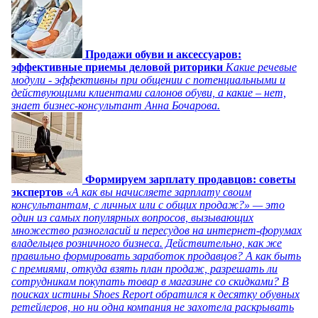
Продажи обуви и аксессуаров:
эффективные приемы деловой риторики
Какие речевые
модули - эффективны при общении с потенциальными и
действующими клиентами салонов обуви, а какие – нет,
знает бизнес-консультант Анна Бочарова.
Формируем зарплату продавцов: советы
экспертов
«А как вы начисляете зарплату своим
консультантам, с личных или с общих продаж?» — это
один из самых популярных вопросов, вызывающих
множество разногласий и пересудов на интернет-форумах
владельцев розничного бизнеса. Действительно, как же
правильно формировать заработок продавцов? А как быть
с премиями, откуда взять план продаж, разрешать ли
сотрудникам покупать товар в магазине со скидками? В
поисках истины Shoes Report обратился к десятку обувных
ретейлеров, но ни одна компания не захотела раскрывать