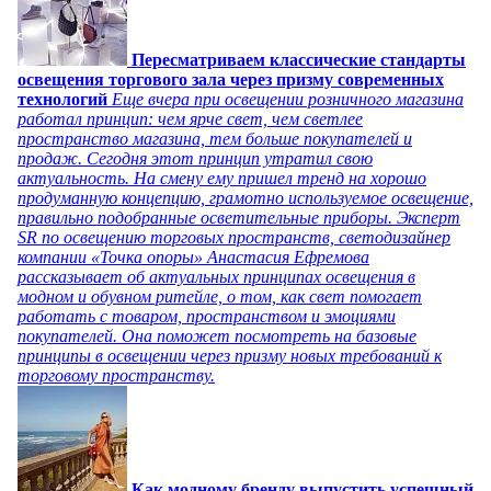
Пересматриваем классические стандарты
освещения торгового зала через призму современных
технологий
Еще вчера при освещении розничного магазина
работал принцип: чем ярче свет, чем светлее
пространство магазина, тем больше покупателей и
продаж. Сегодня этот принцип утратил свою
актуальность. На смену ему пришел тренд на хорошо
продуманную концепцию, грамотно используемое освещение,
правильно подобранные осветительные приборы. Эксперт
SR по освещению торговых пространств, светодизайнер
компании «Точка опоры» Анастасия Ефремова
рассказывает об актуальных принципах освещения в
модном и обувном ритейле, о том, как свет помогает
работать с товаром, пространством и эмоциями
покупателей. Она поможет посмотреть на базовые
принципы в освещении через призму новых требований к
торговому пространству.
Как модному бренду выпустить успешный