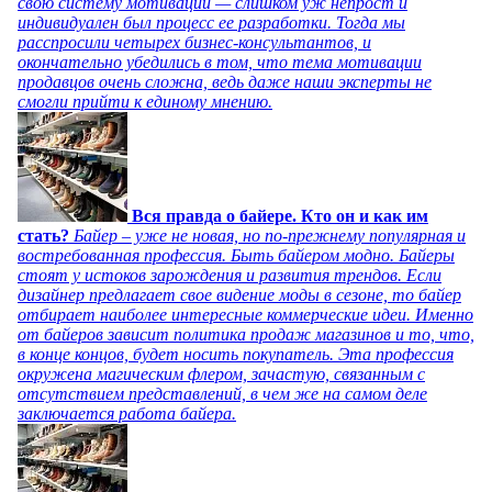
свою систему мотивации — слишком уж непрост и
индивидуален был процесс ее разработки. Тогда мы
расспросили четырех бизнес-консультантов, и
окончательно убедились в том, что тема мотивации
продавцов очень сложна, ведь даже наши эксперты не
смогли прийти к единому мнению.
Вся правда о байере. Кто он и как им
стать?
Байер – уже не новая, но по-прежнему популярная и
востребованная профессия. Быть байером модно. Байеры
стоят у истоков зарождения и развития трендов. Если
дизайнер предлагает свое видение моды в сезоне, то байер
отбирает наиболее интересные коммерческие идеи. Именно
от байеров зависит политика продаж магазинов и то, что,
в конце концов, будет носить покупатель. Эта профессия
окружена магическим флером, зачастую, связанным с
отсутствием представлений, в чем же на самом деле
заключается работа байера.