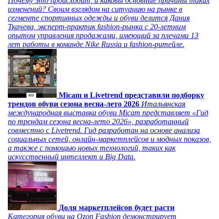
Почему это происходит, и каковы основные причины таких
изменений? Своим взглядом на ситуацию на рынке в
сегменте спортивных одежды и обуви делится Дания
Ткачева, эксперт-практик fashion-рынка с 20-летним
опытом управления продажами, имеющий за плечами 13
лет работы в команде Nike Russia и fashion-ритейле.
Micam и Livetrend представили подборку
трендов обуви сезона весна-лето 2026
Итальянская
международная выставка обуви Micam представляет «Гид
по трендам сезона весна-лето 2026», разработанный
совместно с Livetrend. Гид разработан на основе анализа
социальных сетей, онлайн-маркетплейсов и модных показов,
а также с помощью новых технологий, таких как
искусственный интеллект и Big Data.
Доля маркетплейсов будет расти
Категория обуви на Ozon Fashion демонстрирует