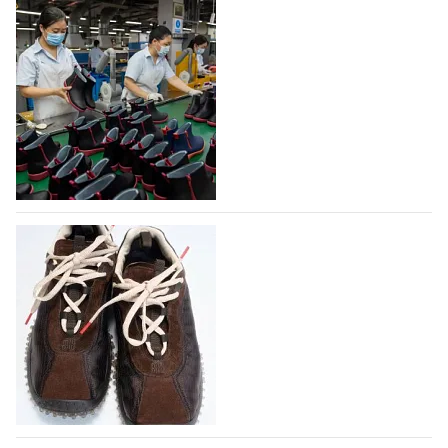
На платформе Lamoda - новый раздел и
условия продвижения локальных
дизайнерских марок
Российский маркетплейс Lamoda решил обновить
раздел для продажи продукции локальных
дизайнерских марок одежды, обуви и аксессуаров.
Бренды также получат маркетинговую…
06.08.2026
402
Объем мирового производства обуви в
2025 году практически не увеличился
В 2025 году мировое производство обуви
практически не изменилось, зафиксировав
незначительный рост на 0,1% до 24,6 млрд пар, -
данные опубликованы в аналитическом вестнике
«Всемирный ежегодник обуви 2026», Португальской
ассоциацией…