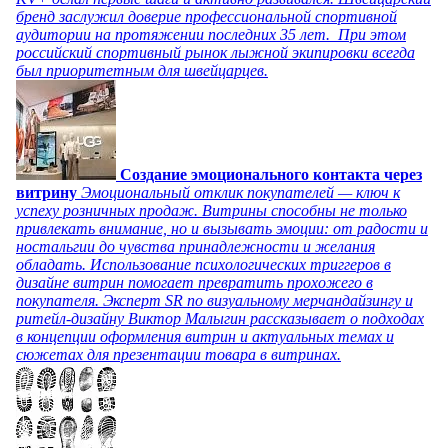
бренд заслужил доверие профессиональной спортивной
аудитории на протяжении последних 35 лет. При этом
российский спортивный рынок лыжной экипировки всегда
был приоритетным для швейцарцев.
Создание эмоционального контакта через
витрину
Эмоциональный отклик покупателей — ключ к
успеху розничных продаж. Витрины способны не только
привлекать внимание, но и вызывать эмоции: от радости и
ностальгии до чувства принадлежности и желания
обладать. Использование психологических триггеров в
дизайне витрин помогает превратить прохожего в
покупателя. Эксперт SR по визуальному мерчандайзингу и
ритейл-дизайну Виктор Малыгин рассказывает о подходах
в концепции оформления витрин и актуальных темах и
сюжетах для презентации товара в витринах.