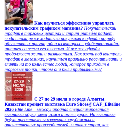
Как научиться эффективно управлять
покупательским трафиком магазина?
Покупательский
трафик в торговых центрах и стрит-ритейле падает,
люди стали реже ходить за покупками в офлайн по ряду
объективных причин, одна из которых – удобство онлайн-
шопинга со всеми его плюсами. И все же офлайн
продолжает жить и развиваться. Как взять под контроль
трафик в магазинах, научиться правильно рассчитывать и
влиять на то количество людей, которое приходит в
торговые точки, чтобы они были прибыльными?
C 27 по 29 июля в городе Алматы,
Казахстан пройдет выставка Euro Shoes@CAF_Eliteline
2026
Elite Line – международная специализированная
выставка обуви, меха, кожи и аксессуаров. На выставке
будут представлены коллекции зарубежных и
отечественных производителей из таких стран, как