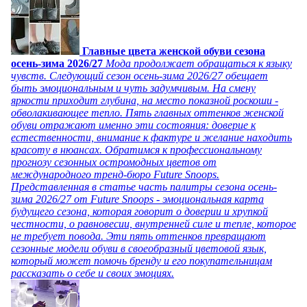
Главные цвета женской обуви сезона
осень-зима 2026/27
Мода продолжает обращаться к языку
чувств. Следующий сезон осень-зима 2026/27 обещает
быть эмоциональным и чуть задумчивым. На смену
яркости приходит глубина, на место показной роскоши -
обволакивающее тепло. Пять главных оттенков женской
обуви отражают именно эти состояния: доверие к
естественности, внимание к фактуре и желание находить
красоту в нюансах. Обратимся к профессиональному
прогнозу сезонных остромодных цветов от
международного тренд-бюро Future Snoops.
Представленная в статье часть палитры сезона осень-
зима 2026/27 от Future Snoops - эмоциональная карта
будущего сезона, которая говорит о доверии и хрупкой
честности, о равновесии, внутренней силе и тепле, которое
не требует повода. Эти пять оттенков превращают
сезонные модели обуви в своеобразный цветовой язык,
который может помочь бренду и его покупательницам
рассказать о себе и своих эмоциях.