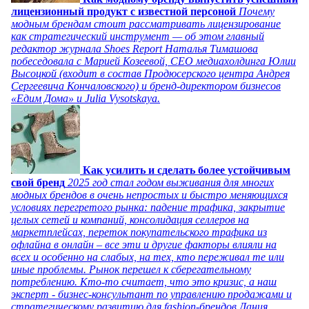
лицензионный продукт с известной персоной
Почему
модным брендам стоит рассматривать лицензирование
как стратегический инструмент — об этом главный
редактор журнала Shoes Report Наталья Тимашова
побеседовала с Марией Козеевой, СЕО медиахолдинга Юлии
Высоцкой (входит в состав Продюсерского центра Андрея
Сергеевича Кончаловского) и бренд-директором бизнесов
«Едим Дома» и Julia Vysotskaya.
Как усилить и сделать более устойчивым
свой бренд
2025 год стал годом выживания для многих
модных брендов в очень непростых и быстро меняющихся
условиях перегретого рынка: падение трафика, закрытие
целых сетей и компаний, консолидация селлеров на
маркетплейсах, переток покупательского трафика из
офлайна в онлайн – все эти и другие факторы влияли на
всех и особенно на слабых, на тех, кто переживал те или
иные проблемы. Рынок перешел к сберегательному
потреблению. Кто-то считает, что это кризис, а наш
эксперт - бизнес-консультант по управлению продажами и
стратегическому развитию для fashion-брендов Дания