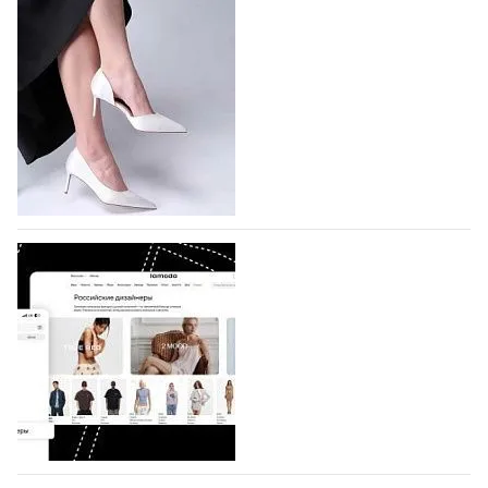
На участие в Московской неделе моды
подано 1047 заявок
На участие в седьмой Московской неделе моды,
которая пройдет в российской столице с 26 сентября
по 1 октября, уже подано 1047 заявок. Примерно
половину из них (494) прислали дизайнеры,
коллекции которых не были представлены в…
07.08.2026
65
BALLINA представит свои новинки на Euro
Shoes
Компания BALLINA Guangzhou Lihuang Footwear
Co., Ltd., основанная в 2011 году и расположенная в
Гуанчжоу, столице моды Китая, является
профессиональной обувной компанией,
объединяющей разработку, производство и…
07.08.2026
87