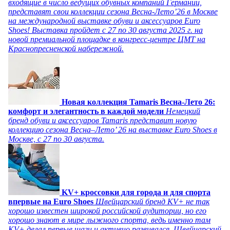
входящие в число ведущих обувных компаний Германии,
представят свои коллекции сезона Весна-Лето’26 в Москве
на международной выставке обуви и аксессуаров Euro
Shoes! Выставка пройдет c 27 по 30 августа 2025 г. на
новой премиальной площадке в конгресс-центре ЦМТ на
Краснопресненской набережной.
Новая коллекция Tamaris Весна-Лето 26:
комфорт и элегантность в каждой модели
Немецкий
бренд обуви и аксессуаров Tamaris представит новую
коллекцию сезона Весна–Лето’ 26 на выставке Euro Shoes в
Москве, с 27 по 30 августа.
KV+ кроссовки для города и для спорта
впервые на Euro Shoes
Швейцарский бренд KV+ не так
хорошо известен широкой российской аудитории, но его
хорошо знают в мире лыжного спорта, ведь именно там
KV+ делал первые шаги и активно развивался. Швейцарский