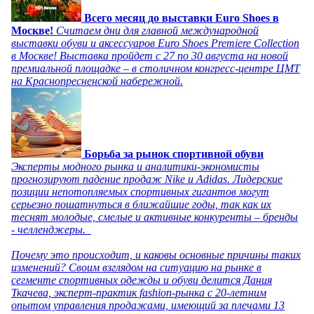
Всего месяц до выставки Euro Shoes в
Москве!
Считаем дни для главной международной
выставки обуви и аксессуаров Euro Shoes Premiere Collection
в Москве! Выставка пройдет с 27 по 30 августа на новой
премиальной площадке – в столичном конгресс-центре ЦМТ
на Краснопресненской набережной.
Борьба за рынок спортивной обуви
Эксперты модного рынка и аналитики-экономисты
прогнозируют падение продаж Nike и Adidas. Лидерские
позиции непотопляемых спортивных гигантов могут
серьезно пошатнуться в ближайшие годы, так как их
теснят молодые, смелые и активные конкуренты – бренды
- челленджеры.
Почему это происходит, и каковы основные причины таких
изменений? Своим взглядом на ситуацию на рынке в
сегменте спортивных одежды и обуви делится Дания
Ткачева, эксперт-практик fashion-рынка с 20-летним
опытом управления продажами, имеющий за плечами 13