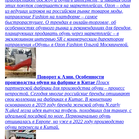
этих покупок совершается на маркетплейсах. Ozon – один
из ведущих игроков на российском рынке товаров моды,
направление Fashion на платформе – самое
быстрорастущее. О трендах в онлайн-торговле, об
особенностях обувного рынка и рекомендациях для брендов,
планирующих продавать обувь через маркетплейс – в
эксклюзивном интервью SR с коммерческим директором
направления «Обувь» в Ozon Fashion Ольгой Москвичевой.
Поворот к Азии. Особенности
производства обуви на фабрике в Китае
Поиск
партнерской фабрики для производства обуви – процесс
непростой. Сегодня многие российские бренды отшивают
свои коллекции на фабриках в Китае. В концепцию
основанного в 2019 году бренда женской обуви N.early
N.aked легла идея выпуска туфель, походящих для танцев, с
идеальной посадкой по ноге. Первоначально обувь
отшивалась в Европе, но уже в 2022 году производство
обуви перенесли в Китай.