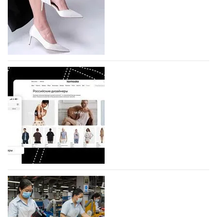
которая пройдет в российской столице с 26 сентября
по 1 октября, уже подано 1047 заявок. Примерно
половину из них (494) прислали дизайнеры,
коллекции которых не были представлены в…
07.08.2026
777
BALLINA представит свои новинки на Euro
Shoes
Компания BALLINA Guangzhou Lihuang Footwear
Co., Ltd., основанная в 2011 году и расположенная в
Гуанчжоу, столице моды Китая, является
профессиональной обувной компанией,
объединяющей разработку, производство и…
07.08.2026
649
На платформе Lamoda - новый раздел и
условия продвижения локальных
дизайнерских марок