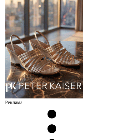
Популярный силуэт бренда,1999 года выпуска,
соответствует сегодняшнему тренду на
сникерины (гибридный вариант балеток и
кроссовок обтекаемой формы и с тонкой подошвой).
Но в модели Miu Miu Bubble присутствует еще и…
05.08.2026
4169
Реклама