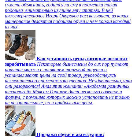
суметь объяснить, годится ли ему в подметки такая
подошва, внимательно изучите эту статью. В ней
инженер-технолог Игорь Окороков рассказывает, из каких
материалов делаются подошвы обуви и чем хорош каждый
из них.
Как установить цены, которые позволят
зарабатывать
Некоторые бизнесмены до сих пор путают
понятие маржи с понятием торговой наценки и
устанавливают цены на свой товар, руководствуясь
исключительно примером конкурентов. Неудивительно, что
они разоряются! Аналитик компании «Академия розничных
технологий» Максим Горшков дает несколько советов и
формул, с помощью которых можно установить не только
не разорительные, но и прибыльные цены.
Продажи обуви и аксессуаров: