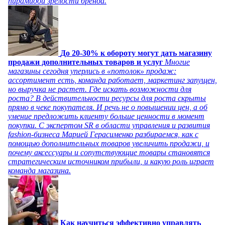
пирамидой зрелости бренда.
До 20-30% к обороту могут дать магазину
продажи дополнительных товаров и услуг
Многие
магазины сегодня уперлись в «потолок» продаж:
ассортимент есть, команда работает, маркетинг запущен,
но выручка не растет. Где искать возможности для
роста? В действительности ресурсы для роста скрыты
прямо в чеке покупателя. И речь не о повышении цен, а об
умение предложить клиенту больше ценности в момент
покупки. С экспертом SR в области управления и развития
fashion-бизнеса Марией Герасименко разбираемся, как с
помощью дополнительных товаров увеличить продажи, и
почему аксессуары и сопутствующие товары становятся
стратегическим источником прибыли, и какую роль играет
команда магазина.
Как научиться эффективно управлять