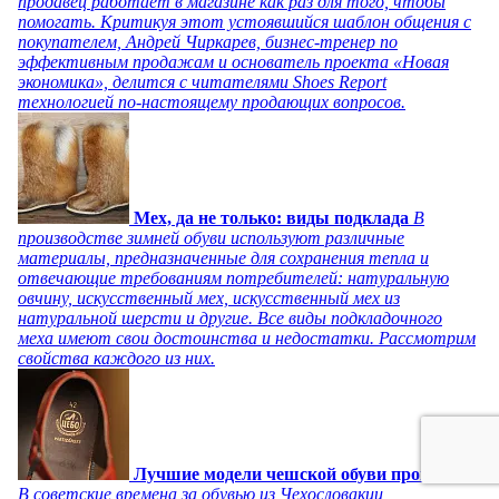
продавец работает в магазине как раз для того, чтобы
помогать. Критикуя этот устоявшийся шаблон общения с
покупателем, Андрей Чиркарев, бизнес-тренер по
эффективным продажам и основатель проекта «Новая
экономика», делится с читателями Shoes Report
технологией по-настоящему продающих вопросов.
Мех, да не только: виды подклада
В
производстве зимней обуви используют различные
материалы, предназначенные для сохранения тепла и
отвечающие требованиям потребителей: натуральную
овчину, искусственный мех, искусственный мех из
натуральной шерсти и другие. Все виды подкладочного
меха имеют свои достоинства и недостатки. Рассмотрим
свойства каждого из них.
Лучшие модели чешской обуви прошлого
В советские времена за обувью из Чехословакии,