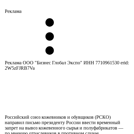
Реклама
Реклама ООО "Бизнес Глобал Экспо" ИНН 7710961530 erid:
2W5zFJRB7Va
Российский союз кожевников и обувщиков (РСКО)
направил письмо президенту России ввести временный
запрет на вывоз кожевенного сырья и полуфабрикатов —
по мнению отраслевиков в противном случае…