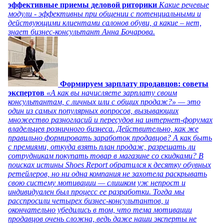
эффективные приемы деловой риторики
Какие речевые
модули - эффективны при общении с потенциальными и
действующими клиентами салонов обуви, а какие – нет,
знает бизнес-консультант Анна Бочарова.
Формируем зарплату продавцов: советы
экспертов
«А как вы начисляете зарплату своим
консультантам, с личных или с общих продаж?» — это
один из самых популярных вопросов, вызывающих
множество разногласий и пересудов на интернет-форумах
владельцев розничного бизнеса. Действительно, как же
правильно формировать заработок продавцов? А как быть
с премиями, откуда взять план продаж, разрешать ли
сотрудникам покупать товар в магазине со скидками? В
поисках истины Shoes Report обратился к десятку обувных
ретейлеров, но ни одна компания не захотела раскрывать
свою систему мотивации — слишком уж непрост и
индивидуален был процесс ее разработки. Тогда мы
расспросили четырех бизнес-консультантов, и
окончательно убедились в том, что тема мотивации
продавцов очень сложна, ведь даже наши эксперты не