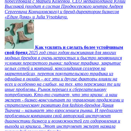
побеседовала с Марией Козеевой, СЕО медиахолдинга Юлии
Высоцкой (входит в состав Продюсерского центра Андрея
Сергеевича Кончаловского) и бренд-директором бизнесов
«Едим Дома» и Julia Vysotskaya.
Как усилить и сделать более устойчивым
свой бренд
2025 год стал годом выживания для многих
модных брендов в очень непростых и быстро меняющихся
условиях перегретого рынка: падение трафика, закрытие
целых сетей и компаний, консолидация селлеров на
маркетплейсах, переток покупательского трафика из
офлайна в онлайн – все эти и другие факторы влияли на
всех и особенно на слабых, на тех, кто переживал те или
иные проблемы. Рынок перешел к сберегательному
потреблению. Кто-то считает, что это кризис, а наш
эксперт - бизнес-консультант по управлению продажами и
стратегическому развитию для fashion-брендов Дания
Ткачева – называет это взрослением рынка. И предлагает
проблемным компаниям свой авторский инструмент
диагностики бизнеса и возможностей его оздоровления и
выхода из кризиса. Этот инструмент эксперт назвала