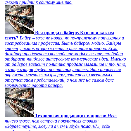
смогли прийти к единому мнению.
Вся правда о байере. Кто он и как им
стать?
Байер – уже не новая, но по-прежнему популярная и
востребованная профессия. Быть байером модно. Байеры
стоят у истоков зарождения и развития трендов. Если
дизайнер предлагает свое видение моды в сезоне, то байер
отбирает наиболее интересные коммерческие идеи. Именно
от байеров зависит политика продаж магазинов и то, что,
в конце концов, будет носить покупатель. Эта профессия
окружена магическим флером, зачастую, связанным с
отсутствием представлений, в чем же на самом деле
заключается работа байера.
Технология продающих вопросов
Нет
ничего хуже, чем встреча покупателя словами
«Здравствуйте, могу ли я чем-нибудь помочь?», ведь