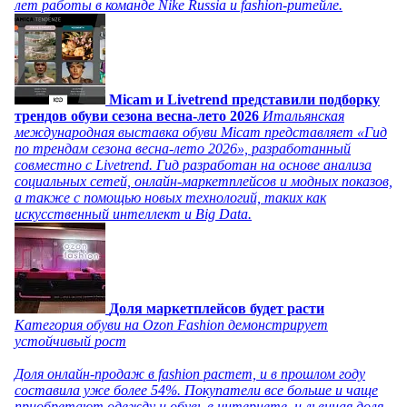
лет работы в команде Nike Russia и fashion-ритейле.
Micam и Livetrend представили подборку
трендов обуви сезона весна-лето 2026
Итальянская
международная выставка обуви Micam представляет «Гид
по трендам сезона весна-лето 2026», разработанный
совместно с Livetrend. Гид разработан на основе анализа
социальных сетей, онлайн-маркетплейсов и модных показов,
а также с помощью новых технологий, таких как
искусственный интеллект и Big Data.
Доля маркетплейсов будет расти
Категория обуви на Ozon Fashion демонстрирует
устойчивый рост
Доля онлайн-продаж в fashion растет, и в прошлом году
составила уже более 54%. Покупатели все больше и чаще
приобретают одежду и обувь в интернете, и львиная доля