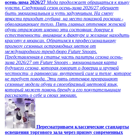
осень-зима 2026/27
Мода продолжает обращаться к языку
чувств. Следующий сезон осень-зима 2026/27 обещает
быть эмоциональным и чуть задумчивым. На смену
яркости приходит глубина, на место показной роскоши -
обволакивающее тепло. Пять главных оттенков женской
обуви отражают именно эти состояния: доверие к
естественности, внимание к фактуре и желание находить
красоту в нюансах. Обратимся к профессиональному
прогнозу сезонных остромодных цветов от
международного тренд-бюро Future Snoops.
Представленная в статье часть палитры сезона осень-
зима 2026/27 от Future Snoops - эмоциональная карта
будущего сезона, которая говорит о доверии и хрупкой
честности, о равновесии, внутренней силе и тепле, которое
не требует повода. Эти пять оттенков превращают
сезонные модели обуви в своеобразный цветовой язык,
который может помочь бренду и его покупательницам
рассказать о себе и своих эмоциях.
Пересматриваем классические стандарты
освещения торгового зала через призму современных