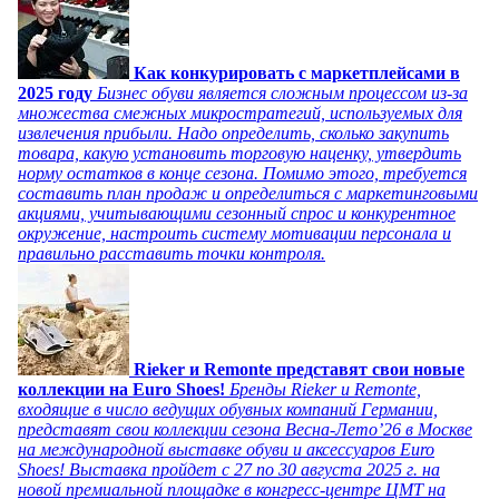
Как конкурировать с маркетплейсами в
2025 году
Бизнес обуви является сложным процессом из-за
множества смежных микростратегий, используемых для
извлечения прибыли. Надо определить, сколько закупить
товара, какую установить торговую наценку, утвердить
норму остатков в конце сезона. Помимо этого, требуется
составить план продаж и определиться с маркетинговыми
акциями, учитывающими сезонный спрос и конкурентное
окружение, настроить систему мотивации персонала и
правильно расставить точки контроля.
Rieker и Remonte представят свои новые
коллекции на Euro Shoes!
Бренды Rieker и Remonte,
входящие в число ведущих обувных компаний Германии,
представят свои коллекции сезона Весна-Лето’26 в Москве
на международной выставке обуви и аксессуаров Euro
Shoes! Выставка пройдет c 27 по 30 августа 2025 г. на
новой премиальной площадке в конгресс-центре ЦМТ на