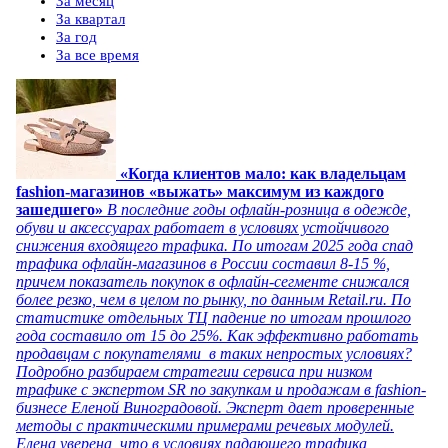
За месяц
За квартал
За год
За все время
«Когда клиентов мало: как владельцам
fashion-магазинов «выжать» максимум из каждого
зашедшего»
В последние годы офлайн-розница в одежде,
обуви и аксессуарах работает в условиях устойчивого
снижения входящего трафика. По итогам 2025 года спад
трафика офлайн-магазинов в России составил 8-15 %,
причем показатель покупок в офлайн-сегменте снижался
более резко, чем в целом по рынку, по данным Retail.ru. По
статистике отдельных ТЦ падение по итогам прошлого
года составило от 15 до 25%. Как эффективно работать
продавцам с покупателями в таких непростых условиях?
Подробно разбираем стратегии сервиса при низком
трафике с экспертом SR по закупкам и продажам в fashion-
бизнесе Еленой Виноградовой. Эксперт дает проверенные
методы с практическими примерами речевых модулей.
Елена уверена, что в условиях падающего трафика