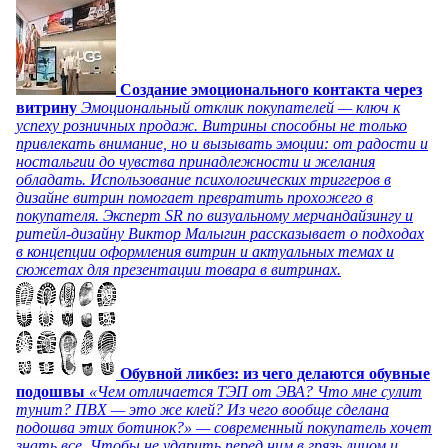
Создание эмоционального контакта через
витрину
Эмоциональный отклик покупателей — ключ к
успеху розничных продаж. Витрины способны не только
привлекать внимание, но и вызывать эмоции: от радости и
ностальгии до чувства принадлежности и желания
обладать. Использование психологических триггеров в
дизайне витрин помогает превратить прохожего в
покупателя. Эксперт SR по визуальному мерчандайзингу и
ритейл-дизайну Виктор Малыгин рассказывает о подходах
в концепции оформления витрин и актуальных темах и
сюжетах для презентации товара в витринах.
Обувной ликбез: из чего делаются обувные
подошвы
«Чем отличается ТЭП от ЭВА? Что мне сулит
тунит? ПВХ — это же клей? Из чего вообще сделана
подошва этих ботинок?» — современный покупатель хочет
знать все. Чтобы не ударить перед ним в грязь лицом и