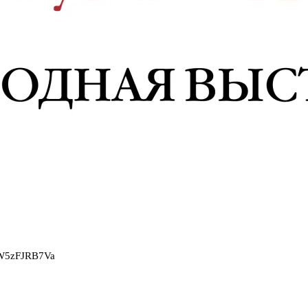
2W5zFJRB7Va