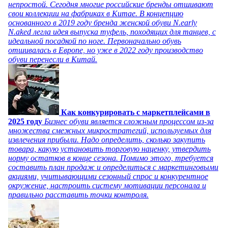
непростой. Сегодня многие российские бренды отшивают
свои коллекции на фабриках в Китае. В концепцию
основанного в 2019 году бренда женской обуви N.early
N.aked легла идея выпуска туфель, походящих для танцев, с
идеальной посадкой по ноге. Первоначально обувь
отшивалась в Европе, но уже в 2022 году производство
обуви перенесли в Китай.
Как конкурировать с маркетплейсами в
2025 году
Бизнес обуви является сложным процессом из-за
множества смежных микростратегий, используемых для
извлечения прибыли. Надо определить, сколько закупить
товара, какую установить торговую наценку, утвердить
норму остатков в конце сезона. Помимо этого, требуется
составить план продаж и определиться с маркетинговыми
акциями, учитывающими сезонный спрос и конкурентное
окружение, настроить систему мотивации персонала и
правильно расставить точки контроля.