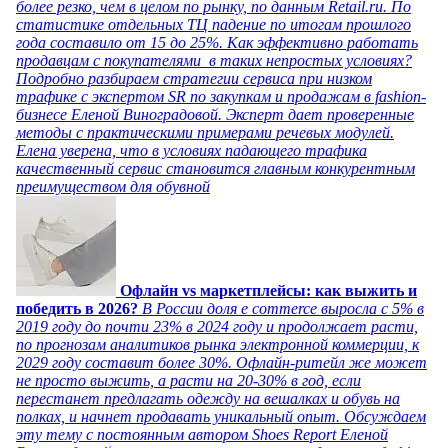
более резко, чем в целом по рынку, по данным Retail.ru. По
статистике отдельных ТЦ падение по итогам прошлого
года составило от 15 до 25%. Как эффективно работать
продавцам с покупателями в таких непростых условиях?
Подробно разбираем стратегии сервиса при низком
трафике с экспертом SR по закупкам и продажам в fashion-
бизнесе Еленой Виноградовой. Эксперт дает проверенные
методы с практическими примерами речевых модулей.
Елена уверена, что в условиях падающего трафика
качественный сервис становится главным конкурентным
преимуществом для обувной
Офлайн vs маркетплейсы: как выжить и
победить в 2026?
В России доля e commerce выросла с 5% в
2019 году до почти 23% в 2024 году и продолжает расти,
по прогнозам аналитиков рынка электронной коммерции, к
2029 году составит более 30%. Офлайн-ритейл же может
не просто выжить, а расти на 20-30% в год, если
перестанет предлагать одежду на вешалках и обувь на
полках, и начнет продавать уникальный опыт. Обсуждаем
эту тему с постоянным автором Shoes Report Еленой