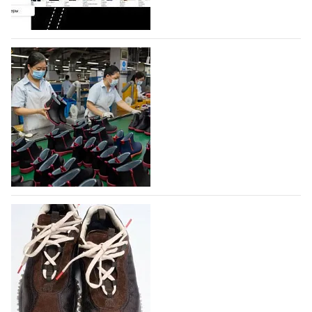
На платформе Lamoda - новый раздел и
условия продвижения локальных
дизайнерских марок
Российский маркетплейс Lamoda решил обновить
раздел для продажи продукции локальных
дизайнерских марок одежды, обуви и аксессуаров.
Бренды также получат маркетинговую…
06.08.2026
319
Объем мирового производства обуви в
2025 году практически не увеличился
В 2025 году мировое производство обуви
практически не изменилось, зафиксировав
незначительный рост на 0,1% до 24,6 млрд пар, -