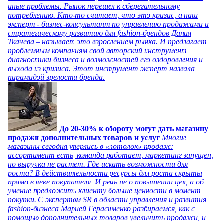
иные проблемы. Рынок перешел к сберегательному
потреблению. Кто-то считает, что это кризис, а наш
эксперт - бизнес-консультант по управлению продажами и
стратегическому развитию для fashion-брендов Дания
Ткачева – называет это взрослением рынка. И предлагает
проблемным компаниям свой авторский инструмент
диагностики бизнеса и возможностей его оздоровления и
выхода из кризиса. Этот инструмент эксперт назвала
пирамидой зрелости бренда.
До 20-30% к обороту могут дать магазину
продажи дополнительных товаров и услуг
Многие
магазины сегодня уперлись в «потолок» продаж:
ассортимент есть, команда работает, маркетинг запущен,
но выручка не растет. Где искать возможности для
роста? В действительности ресурсы для роста скрыты
прямо в чеке покупателя. И речь не о повышении цен, а об
умение предложить клиенту больше ценности в момент
покупки. С экспертом SR в области управления и развития
fashion-бизнеса Марией Герасименко разбираемся, как с
помощью дополнительных товаров увеличить продажи, и