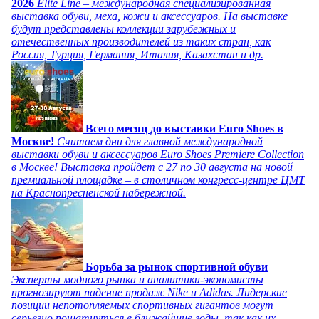
2026
Elite Line – международная специализированная
выставка обуви, меха, кожи и аксессуаров. На выставке
будут представлены коллекции зарубежных и
отечественных производителей из таких стран, как
Россия, Турция, Германия, Италия, Казахстан и др.
Всего месяц до выставки Euro Shoes в
Москве!
Считаем дни для главной международной
выставки обуви и аксессуаров Euro Shoes Premiere Collection
в Москве! Выставка пройдет с 27 по 30 августа на новой
премиальной площадке – в столичном конгресс-центре ЦМТ
на Краснопресненской набережной.
Борьба за рынок спортивной обуви
Эксперты модного рынка и аналитики-экономисты
прогнозируют падение продаж Nike и Adidas. Лидерские
позиции непотопляемых спортивных гигантов могут
серьезно пошатнуться в ближайшие годы, так как их