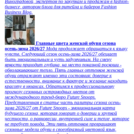
Виноградовой, экспертом по закупкам и продажам в fashion-
бизнесе, автором блога для ритейла и байеров Fashion
Business Blog.
Главные цвета женской обуви сезона
осень-зима 2026/27
Мода продолжает обращаться к языку
чувств. Следующий сезон осень-зима 2026/27 обещает
быть эмоциональным и чуть задумчивым. На смену
яркости приходит глубина, на место показной роскоши -
обволакивающее тепло. Пять главных оттенков женской
обуви отражают именно эти состояния: доверие к
естественности, внимание к фактуре и желание находить
красоту в нюансах. Обратимся к профессиональному
прогнозу сезонных остромодных цветов от
международного тренд-бюро Future Snoops.
Представленная в статье часть палитры сезона осень-
зима 2026/27 от Future Snoops - эмоциональная карта
будущего сезона, которая говорит о доверии и хрупкой
честности, о равновесии, внутренней силе и тепле, которое
не требует повода. Эти пять оттенков превращают
сезонные модели обуви в своеобразный цветовой язык,