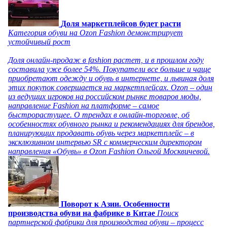
Доля маркетплейсов будет расти
Категория обуви на Ozon Fashion демонстрирует
устойчивый рост
Доля онлайн-продаж в fashion растет, и в прошлом году
составила уже более 54%. Покупатели все больше и чаще
приобретают одежду и обувь в интернете, и львиная доля
этих покупок совершается на маркетплейсах. Ozon – один
из ведущих игроков на российском рынке товаров моды,
направление Fashion на платформе – самое
быстрорастущее. О трендах в онлайн-торговле, об
особенностях обувного рынка и рекомендациях для брендов,
планирующих продавать обувь через маркетплейс – в
эксклюзивном интервью SR с коммерческим директором
направления «Обувь» в Ozon Fashion Ольгой Москвичевой.
Поворот к Азии. Особенности
производства обуви на фабрике в Китае
Поиск
партнерской фабрики для производства обуви – процесс