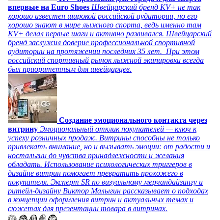
впервые на Euro Shoes
Швейцарский бренд KV+ не так
хорошо известен широкой российской аудитории, но его
хорошо знают в мире лыжного спорта, ведь именно там
KV+ делал первые шаги и активно развивался. Швейцарский
бренд заслужил доверие профессиональной спортивной
аудитории на протяжении последних 35 лет. При этом
российский спортивный рынок лыжной экипировки всегда
был приоритетным для швейцарцев.
Создание эмоционального контакта через
витрину
Эмоциональный отклик покупателей — ключ к
успеху розничных продаж. Витрины способны не только
привлекать внимание, но и вызывать эмоции: от радости и
ностальгии до чувства принадлежности и желания
обладать. Использование психологических триггеров в
дизайне витрин помогает превратить прохожего в
покупателя. Эксперт SR по визуальному мерчандайзингу и
ритейл-дизайну Виктор Малыгин рассказывает о подходах
в концепции оформления витрин и актуальных темах и
сюжетах для презентации товара в витринах.