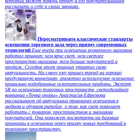
который может помочь бренду и его покупательницам
рассказать о себе и своих эмоциях.
Пересматриваем классические стандарты
освещения торгового зала через призму современных
технологий
Еще вчера при освещении розничного магазина
работал принцип: чем ярче свет, чем светлее
пространство магазина, тем больше покупателей и
продаж. Сегодня этот принцип утратил свою
актуальность. На смену ему пришел тренд на хорошо
продуманную концепцию, грамотно используемое освещение,
правильно подобранные осветительные приборы. Эксперт
SR по освещению торговых пространств, светодизайнер
компании «Точка опоры» Анастасия Ефремова
рассказывает об актуальных принципах освещения в
модном и обувном ритейле, о том, как свет помогает
работать с товаром, пространством и эмоциями
покупателей. Она поможет посмотреть на базовые
принципы в освещении через призму новых требований к
торговому пространству.