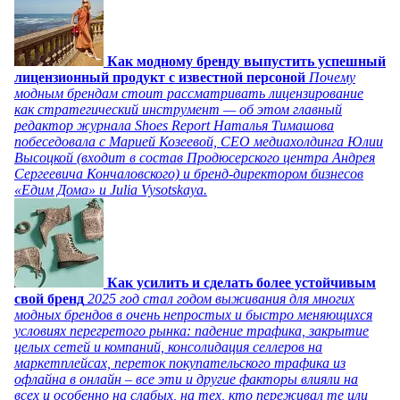
Как модному бренду выпустить успешный
лицензионный продукт с известной персоной
Почему
модным брендам стоит рассматривать лицензирование
как стратегический инструмент — об этом главный
редактор журнала Shoes Report Наталья Тимашова
побеседовала с Марией Козеевой, СЕО медиахолдинга Юлии
Высоцкой (входит в состав Продюсерского центра Андрея
Сергеевича Кончаловского) и бренд-директором бизнесов
«Едим Дома» и Julia Vysotskaya.
Как усилить и сделать более устойчивым
свой бренд
2025 год стал годом выживания для многих
модных брендов в очень непростых и быстро меняющихся
условиях перегретого рынка: падение трафика, закрытие
целых сетей и компаний, консолидация селлеров на
маркетплейсах, переток покупательского трафика из
офлайна в онлайн – все эти и другие факторы влияли на
всех и особенно на слабых, на тех, кто переживал те или