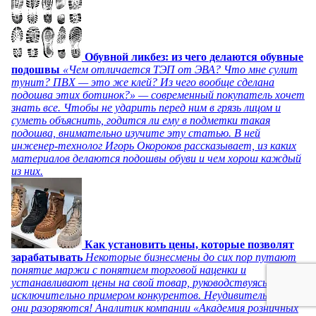
Обувной ликбез: из чего делаются обувные
подошвы
«Чем отличается ТЭП от ЭВА? Что мне сулит
тунит? ПВХ — это же клей? Из чего вообще сделана
подошва этих ботинок?» — современный покупатель хочет
знать все. Чтобы не ударить перед ним в грязь лицом и
суметь объяснить, годится ли ему в подметки такая
подошва, внимательно изучите эту статью. В ней
инженер-технолог Игорь Окороков рассказывает, из каких
материалов делаются подошвы обуви и чем хорош каждый
из них.
Как установить цены, которые позволят
зарабатывать
Некоторые бизнесмены до сих пор путают
понятие маржи с понятием торговой наценки и
устанавливают цены на свой товар, руководствуясь
исключительно примером конкурентов. Неудивительно, что
они разоряются! Аналитик компании «Академия розничных