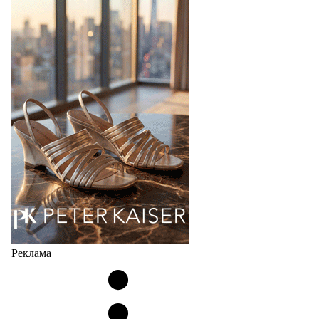
Bubble
Популярный силуэт бренда,1999 года выпуска,
соответствует сегодняшнему тренду на
сникерины (гибридный вариант балеток и
кроссовок обтекаемой формы и с тонкой подошвой).
Но в модели Miu Miu Bubble присутствует еще и…
05.08.2026
2862
Реклама