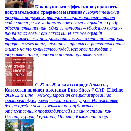
Как научиться эффективно управлять
покупательским трафиком магазина?
Покупательский
трафик в торговых центрах и стрит-ритейле падает,
люди стали реже ходить за покупками в офлайн по ряду
объективных причин, одна из которых – удобство онлайн-
шопинга со всеми его плюсами. И все же офлайн
продолжает жить и развиваться. Как взять под контроль
трафик в магазинах, научиться правильно рассчитывать и
влиять на то количество людей, которое приходит в
торговые точки, чтобы они были прибыльными?
C 27 по 29 июля в городе Алматы,
Казахстан пройдет выставка Euro Shoes@CAF_Eliteline
2026
Elite Line – международная специализированная
выставка обуви, меха, кожи и аксессуаров. На выставке
будут представлены коллекции зарубежных и
отечественных производителей из таких стран, как
Россия, Турция, Германия, Италия, Казахстан и др.