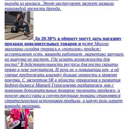
выхода из кризиса. Этот инструмент эксперт назвала
пирамидой зрелости бренда.
До 20-30% к обороту могут дать магазину
продажи дополнительных товаров и услуг
Многие
магазины сегодня уперлись в «потолок» продаж:
ассортимент есть, команда работает, маркетинг запущен,
но выручка не растет. Где искать возможности для
роста? В действительности ресурсы для роста скрыты
прямо в чеке покупателя. И речь не о повышении цен, а об
умение предложить клиенту больше ценности в момент
покупки. С экспертом SR в области управления и развития
fashion-бизнеса Марией Герасименко разбираемся, как с
помощью дополнительных товаров увеличить продажи, и
почему аксессуары и сопутствующие товары становятся
стратегическим источником прибыли, и какую роль играет
команда магазина.