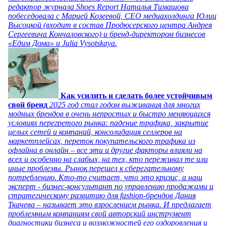
редактор журнала Shoes Report Наталья Тимашова
побеседовала с Марией Козеевой, СЕО медиахолдинга Юлии
Высоцкой (входит в состав Продюсерского центра Андрея
Сергеевича Кончаловского) и бренд-директором бизнесов
«Едим Дома» и Julia Vysotskaya.
Как усилить и сделать более устойчивым
свой бренд
2025 год стал годом выживания для многих
модных брендов в очень непростых и быстро меняющихся
условиях перегретого рынка: падение трафика, закрытие
целых сетей и компаний, консолидация селлеров на
маркетплейсах, переток покупательского трафика из
офлайна в онлайн – все эти и другие факторы влияли на
всех и особенно на слабых, на тех, кто переживал те или
иные проблемы. Рынок перешел к сберегательному
потреблению. Кто-то считает, что это кризис, а наш
эксперт - бизнес-консультант по управлению продажами и
стратегическому развитию для fashion-брендов Дания
Ткачева – называет это взрослением рынка. И предлагает
проблемным компаниям свой авторский инструмент
диагностики бизнеса и возможностей его оздоровления и