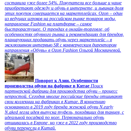
составила уже более 54%. Покупатели все больше и чаще
приобретают одежду и обувь в интернете, и львиная доля
этих покупок совершается на маркетплейсах. Ozon – один
из ведущих игроков на российском рынке товаров моды,
направление Fashion на платформе – самое
быстрорастущее. О трендах в онлайн-торговле, об
особенностях обувного рынка и рекомендациях для брендов,
планирующих продавать обувь через маркетплейс – в
эксклюзивном интервью SR с коммерческим директором
направления «Обувь» в Ozon Fashion Ольгой Москвичевой.
Поворот к Азии. Особенности
производства обуви на фабрике в Китае
Поиск
партнерской фабрики для производства обуви – процесс
непростой. Сегодня многие российские бренды отшивают
свои коллекции на фабриках в Китае. В концепцию
основанного в 2019 году бренда женской обуви N.early
N.aked легла идея выпуска туфель, походящих для танцев, с
идеальной посадкой по ноге. Первоначально обувь
отшивалась в Европе, но уже в 2022 году производство
обуви перенесли в Китай.