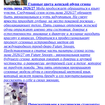
Главные цвета женской обуви сезона
осень-зима 2026/27
Мода продолжает обращаться к языку
чувств. Следующий сезон осень-зима 2026/27 обещает
быть эмоциональным и чуть задумчивым. На смену
яркости приходит глубина, на место показной роскоши -
обволакивающее тепло. Пять главных оттенков женской
обуви отражают именно эти состояния: доверие к
естественности, внимание к фактуре и желание находить
красоту в нюансах. Обратимся к профессиональному
прогнозу сезонных остромодных цветов от
международного тренд-бюро Future Snoops.
Представленная в статье часть палитры сезона осень-
зима 2026/27 от Future Snoops - эмоциональная карта
будущего сезона, которая говорит о доверии и хрупкой
честности, о равновесии, внутренней силе и тепле, которое
не требует повода. Эти пять оттенков превращают
сезонные модели обуви в своеобразный цветовой язык,
который может помочь бренду и его покупательницам
рассказать о себе и своих эмоциях.
Пересматриваем классические стандарты