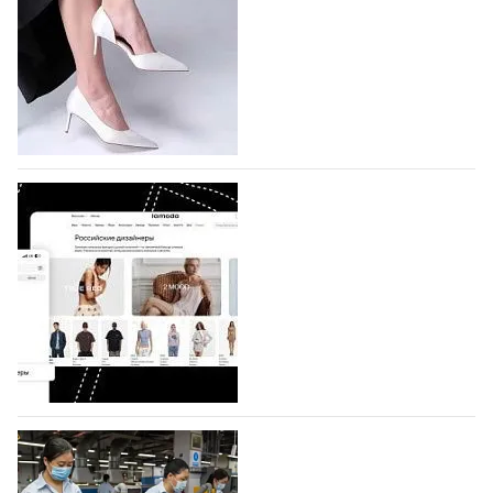
На участие в седьмой Московской неделе моды,
которая пройдет в российской столице с 26 сентября
по 1 октября, уже подано 1047 заявок. Примерно
половину из них (494) прислали дизайнеры,
коллекции которых не были представлены в…
07.08.2026
609
BALLINA представит свои новинки на Euro
Shoes
Компания BALLINA Guangzhou Lihuang Footwear
Co., Ltd., основанная в 2011 году и расположенная в
Гуанчжоу, столице моды Китая, является
профессиональной обувной компанией,
объединяющей разработку, производство и…
07.08.2026
467
На платформе Lamoda - новый раздел и
условия продвижения локальных