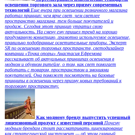
освещения торгового зала через призму современных
технологий
Еще вчера при освещении розничного магазина
работал принцип: чем ярче свет, чем светлее
пространство магазина, тем больше покупателей и
продаж. Сегодня этот принцип утратил свою
актуальность. На смену ему пришел тренд на хорошо
продуманную концепцию, грамотно используемое освещение,
правильно подобранные осветительные приборы. Эксперт
SR по освещению торговых пространств, светодизайнер
компании «Точка опоры» Анастасия Ефремова
рассказывает об актуальных принципах освещения в
модном и обувном ритейле, о том, как свет помогает
работать с товаром, пространством и эмоциями
покупателей. Она поможет посмотреть на базовые
принципы в освещении через призму новых требований к
торговому пространству.
Как модному бренду выпустить успешный
лицензионный продукт с известной персоной
Почему
модным брендам стоит рассматривать лицензирование
как стратегический инструмент — об этом главный