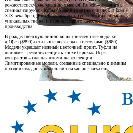
рождественскую коллекцию с маркой Rubelli – фабрикой,
специализирующейся на создании элитных тканей. В конце
XIX века бренд Rubelli завоевал статус эксперта в области
уникальных тканей и первоклассного качества
производства.
В рождественскую линию вошли знаменитые лодочки
д’Орсэ ($890)и стильные лофферы с кисточками ($880).
Модели украшает нежный цветочный принт. Туфли на
шпильке – реминисценция к эпохе барокко. Игра
контрастов – главная изюминка коллекции.
Лимитированные модели, созданные специально к зимним
праздникам, доступны онлайн на santonishoes.com.