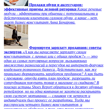
Продажи обуви и аксессуаров:
эффективные приемы деловой риторики
Какие речевые
модули - эффективны при общении с потенциальными и
действующими клиентами салонов обуви, а какие – нет,
знает бизнес-консультант Анна Бочарова.
Формируем зарплату продавцов: советы
экспертов
«А как вы начисляете зарплату своим
консультантам, с личных или с общих продаж?» — это
один из самых популярных вопросов, вызывающих
множество разногласий и пересудов на интернет-форумах
владельцев розничного бизнеса. Действительно, как же
правильно формировать заработок продавцов? А как быть
с премиями, откуда взять план продаж, разрешать ли
сотрудникам покупать товар в магазине со скидками? В
поисках истины Shoes Report обратился к десятку обувных
ретейлеров, но ни одна компания не захотела раскрывать
свою систему мотивации — слишком уж непрост и
индивидуален был процесс ее разработки. Тогда мы
расспросили четырех бизнес-консультантов, и
окончательно убедились в том, что тема мотивации