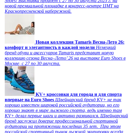
Shoes! Выставка пройдет c 27 по 30 августа 2025 г. на
новой премиальной площадке в конгресс-центре ЦМТ на
Краснопресненской набережной.
Новая коллекция Tamaris Весна-Лето 26:
комфорт и элегантность в каждой модели
Немецкий
бренд обуви и аксессуаров Tamaris представит новую
коллекцию сезона Весна–Лето’ 26 на выставке Euro Shoes в
Москве, с 27 по 30 августа.
KV+ кроссовки для города и для спорта
впервые на Euro Shoes
Швейцарский бренд KV+ не так
хорошо известен широкой российской аудитории, но его
хорошо знают в мире лыжного спорта, ведь именно там
KV+ делал первые шаги и активно развивался. Швейцарский
бренд заслужил доверие профессиональной спортивной
аудитории на протяжении последних 35 лет. При этом
российский спортивный рынок лыжной экипировки всегда