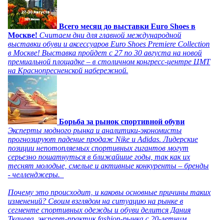
Всего месяц до выставки Euro Shoes в
Москве!
Считаем дни для главной международной
выставки обуви и аксессуаров Euro Shoes Premiere Collection
в Москве! Выставка пройдет с 27 по 30 августа на новой
премиальной площадке – в столичном конгресс-центре ЦМТ
на Краснопресненской набережной.
Борьба за рынок спортивной обуви
Эксперты модного рынка и аналитики-экономисты
прогнозируют падение продаж Nike и Adidas. Лидерские
позиции непотопляемых спортивных гигантов могут
серьезно пошатнуться в ближайшие годы, так как их
теснят молодые, смелые и активные конкуренты – бренды
- челленджеры.
Почему это происходит, и каковы основные причины таких
изменений? Своим взглядом на ситуацию на рынке в
сегменте спортивных одежды и обуви делится Дания
Ткачева, эксперт-практик fashion-рынка с 20-летним