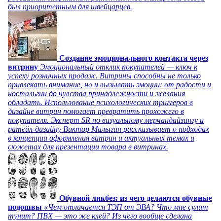
был приоритетным для швейцарцев.
Создание эмоционального контакта через
витрину
Эмоциональный отклик покупателей — ключ к
успеху розничных продаж. Витрины способны не только
привлекать внимание, но и вызывать эмоции: от радости и
ностальгии до чувства принадлежности и желания
обладать. Использование психологических триггеров в
дизайне витрин помогает превратить прохожего в
покупателя. Эксперт SR по визуальному мерчандайзингу и
ритейл-дизайну Виктор Малыгин рассказывает о подходах
в концепции оформления витрин и актуальных темах и
сюжетах для презентации товара в витринах.
Обувной ликбез: из чего делаются обувные
подошвы
«Чем отличается ТЭП от ЭВА? Что мне сулит
тунит? ПВХ — это же клей? Из чего вообще сделана