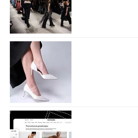
На участие в Московской неделе моды подано
На участие в седьмой Московской неделе моды, которая
октября, уже подано 1047 заявок. Примерно половину и
которых не были представлены в…
07.08.2026
572
BALLINA представит свои новинки на Euro Sh
Компания BALLINA Guangzhou Lihuang Footwear Co., Ltd
Гуанчжоу, столице моды Китая, является профессиона