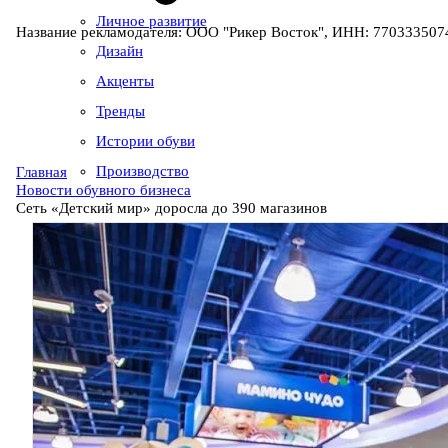
Личное развитие
Название рекламодателя: ООО "Рикер Восток", ИНН: 7703335074
Дизайн
Акценты
Тренды
Истории обуви
Производство
Главная
Новости обувного бизнеса
Сеть «Детский мир» доросла до 390 магазинов