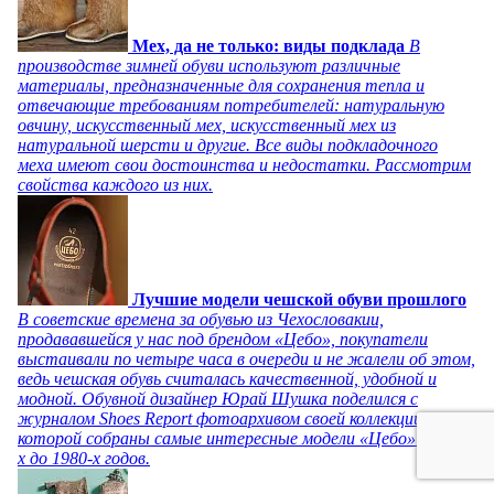
Мех, да не только: виды подклада
В
производстве зимней обуви используют различные
материалы, предназначенные для сохранения тепла и
отвечающие требованиям потребителей: натуральную
овчину, искусственный мех, искусственный мех из
натуральной шерсти и другие. Все виды подкладочного
меха имеют свои достоинства и недостатки. Рассмотрим
свойства каждого из них.
Лучшие модели чешской обуви прошлого
В советские времена за обувью из Чехословакии,
продававшейся у нас под брендом «Цебо», покупатели
выстаивали по четыре часа в очереди и не жалели об этом,
ведь чешская обувь считалась качественной, удобной и
модной. Обувной дизайнер Юрай Шушка поделился с
журналом Shoes Report фотоархивом своей коллекции, в
которой собраны самые интересные модели «Цебо» с 1940-
х до 1980-х годов.