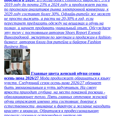
2019 году до почти 23% в 2024 году и продолжает расти,
по прогнозам аналитиков рынка электронной коммерции, к
2029 году составит более 30%. Офлайн-ритейл же может
не просто выжить, а расти на 20-30% в год, если
перестанет предлагать одежду на вешалках и обувь на
полках, и начнет продавать уникальный опыт. Обсуждаем
эту тему с постоянным автором Shoes Report Еленой
Виноградовой, экспертом по закупкам и продажам в fashion-
бизнесе, автором блога для ритейла и байеров Fashion
Business Blog.
Главные цвета женской обуви сезона
осень-зима 2026/27
Мода продолжает обращаться к языку
чувств. Следующий сезон осень-зима 2026/27 обещает
быть эмоциональным и чуть задумчивым. На смену
яркости приходит глубина, на место показной роскоши -
обволакивающее тепло. Пять главных оттенков женской
обуви отражают именно эти состояния: доверие к
естественности, внимание к фактуре и желание находить
красоту в нюансах. Обратимся к профессиональному
прогнозу сезонных остромодных цветов от