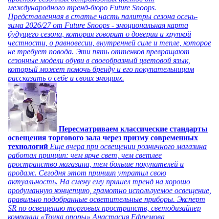
международного тренд-бюро Future Snoops.
Представленная в статье часть палитры сезона осень-
зима 2026/27 от Future Snoops - эмоциональная карта
будущего сезона, которая говорит о доверии и хрупкой
честности, о равновесии, внутренней силе и тепле, которое
не требует повода. Эти пять оттенков превращают
сезонные модели обуви в своеобразный цветовой язык,
который может помочь бренду и его покупательницам
рассказать о себе и своих эмоциях.
Пересматриваем классические стандарты
освещения торгового зала через призму современных
технологий
Еще вчера при освещении розничного магазина
работал принцип: чем ярче свет, чем светлее
пространство магазина, тем больше покупателей и
продаж. Сегодня этот принцип утратил свою
актуальность. На смену ему пришел тренд на хорошо
продуманную концепцию, грамотно используемое освещение,
правильно подобранные осветительные приборы. Эксперт
SR по освещению торговых пространств, светодизайнер
компании «Точка опоры» Анастасия Ефремова