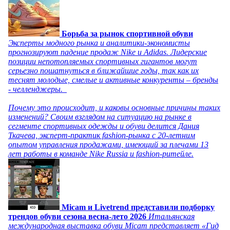
Борьба за рынок спортивной обуви
Эксперты модного рынка и аналитики-экономисты
прогнозируют падение продаж Nike и Adidas. Лидерские
позиции непотопляемых спортивных гигантов могут
серьезно пошатнуться в ближайшие годы, так как их
теснят молодые, смелые и активные конкуренты – бренды
- челленджеры.
Почему это происходит, и каковы основные причины таких
изменений? Своим взглядом на ситуацию на рынке в
сегменте спортивных одежды и обуви делится Дания
Ткачева, эксперт-практик fashion-рынка с 20-летним
опытом управления продажами, имеющий за плечами 13
лет работы в команде Nike Russia и fashion-ритейле.
Micam и Livetrend представили подборку
трендов обуви сезона весна-лето 2026
Итальянская
международная выставка обуви Micam представляет «Гид