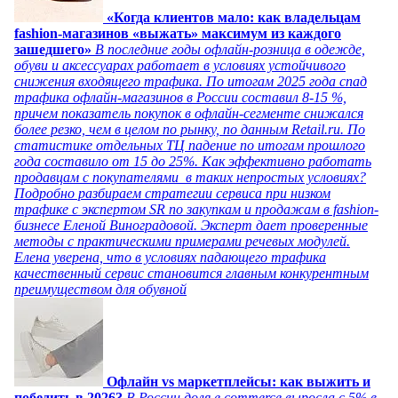
«Когда клиентов мало: как владельцам
fashion-магазинов «выжать» максимум из каждого
зашедшего»
В последние годы офлайн-розница в одежде,
обуви и аксессуарах работает в условиях устойчивого
снижения входящего трафика. По итогам 2025 года спад
трафика офлайн-магазинов в России составил 8-15 %,
причем показатель покупок в офлайн-сегменте снижался
более резко, чем в целом по рынку, по данным Retail.ru. По
статистике отдельных ТЦ падение по итогам прошлого
года составило от 15 до 25%. Как эффективно работать
продавцам с покупателями в таких непростых условиях?
Подробно разбираем стратегии сервиса при низком
трафике с экспертом SR по закупкам и продажам в fashion-
бизнесе Еленой Виноградовой. Эксперт дает проверенные
методы с практическими примерами речевых модулей.
Елена уверена, что в условиях падающего трафика
качественный сервис становится главным конкурентным
преимуществом для обувной
Офлайн vs маркетплейсы: как выжить и
победить в 2026?
В России доля e commerce выросла с 5% в