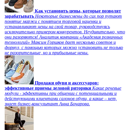
Как установить цены, которые позволят
зарабатывать
Некоторые бизнесмены до сих пор путают
понятие маржи с понятием торговой наценки и
устанавливают цены на свой товар, руководствуясь
исключительно примером конкурентов. Неудивительно, что
они разоряются! Аналитик компании «Академия розничных
технологий» Максим Горшков дает несколько советов и
формул, с помощью которых можно установить не только
не разорительные, но и прибыльные цены.
Продажи обуви и аксессуаров:
эффективные приемы деловой риторики
Какие речевые
модули - эффективны при общении с потенциальными и
действующими клиентами салонов обуви, а какие – нет,
знает бизнес-консультант Анна Бочарова.