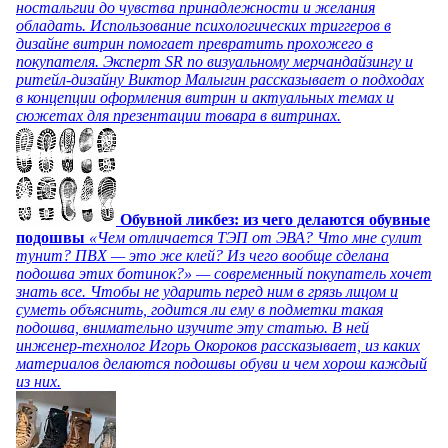
ностальгии до чувства принадлежности и желания
обладать. Использование психологических триггеров в
дизайне витрин помогает превратить прохожего в
покупателя. Эксперт SR по визуальному мерчандайзингу и
ритейл-дизайну Виктор Малыгин рассказывает о подходах
в концепции оформления витрин и актуальных темах и
сюжетах для презентации товара в витринах.
Обувной ликбез: из чего делаются обувные
подошвы
«Чем отличается ТЭП от ЭВА? Что мне сулит
тунит? ПВХ — это же клей? Из чего вообще сделана
подошва этих ботинок?» — современный покупатель хочет
знать все. Чтобы не ударить перед ним в грязь лицом и
суметь объяснить, годится ли ему в подметки такая
подошва, внимательно изучите эту статью. В ней
инженер-технолог Игорь Окороков рассказывает, из каких
материалов делаются подошвы обуви и чем хорош каждый
из них.