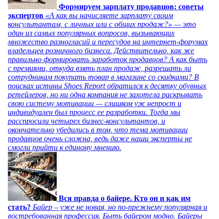
Формируем зарплату продавцов: советы
экспертов
«А как вы начисляете зарплату своим
консультантам, с личных или с общих продаж?» — это
один из самых популярных вопросов, вызывающих
множество разногласий и пересудов на интернет-форумах
владельцев розничного бизнеса. Действительно, как же
правильно формировать заработок продавцов? А как быть
с премиями, откуда взять план продаж, разрешать ли
сотрудникам покупать товар в магазине со скидками? В
поисках истины Shoes Report обратился к десятку обувных
ретейлеров, но ни одна компания не захотела раскрывать
свою систему мотивации — слишком уж непрост и
индивидуален был процесс ее разработки. Тогда мы
расспросили четырех бизнес-консультантов, и
окончательно убедились в том, что тема мотивации
продавцов очень сложна, ведь даже наши эксперты не
смогли прийти к единому мнению.
Вся правда о байере. Кто он и как им
стать?
Байер – уже не новая, но по-прежнему популярная и
востребованная профессия. Быть байером модно. Байеры