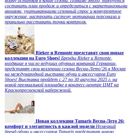
норму остатков в конце сезона. Помимо этого, требуется
составить план продаж и определиться с маркетинговыми
акциями, учитывающими сезонный спрос и конкурентное
окружение, настроить систему мотивации персонала и
правильно расставить точки контроля.
Rieker и Remonte представят свои новые
коллекции на Euro Shoes!
Бренды Rieker и Remonte,
входящие в число ведущих обувных компаний Германии,
представят свои коллекции сезона Весна-Лето’26 в Москве
на международной выставке обуви и аксессуаров Euro
Shoes! Выставка пройдет c 27 по 30 августа 2025 г. на
новой премиальной площадке в конгресс-центре ЦМТ на
Краснопресненской набережной.
Новая коллекция Tamaris Весна-Лето 26:
комфорт и элегантность в каждой модели
Немецкий
бренд обуви и аксессуаров Tamaris представит новую