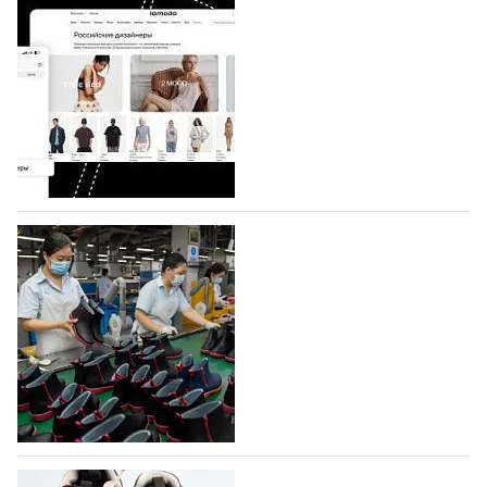
На платформе Lamoda - новый раздел и
условия продвижения локальных
дизайнерских марок
Российский маркетплейс Lamoda решил обновить
раздел для продажи продукции локальных
дизайнерских марок одежды, обуви и аксессуаров.
Бренды также получат маркетинговую…
06.08.2026
40
Объем мирового производства обуви в