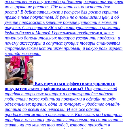
ассортимент есть, команда работает, маркетинг запущен,
но выручка не растет. Где искать возможности для
роста? В действительности ресурсы для роста скрыты
прямо в чеке покупателя. И речь не о повышении цен, а об
умение предложить клиенту больше ценности в момент
покупки. С экспертом SR в области управления и развития
fashion-бизнеса Марией Герасименко разбираемся, как с
помощью дополнительных товаров увеличить продажи, и
почему аксессуары и сопутствующие товары становятся
стратегическим источником прибыли, и какую роль играет
команда магазина.
Как научиться эффективно управлять
покупательским трафиком магазина?
Покупательский
трафик в торговых центрах и стрит-ритейле падает,
люди стали реже ходить за покупками в офлайн по ряду
объективных причин, одна из которых – удобство онлайн-
шопинга со всеми его плюсами. И все же офлайн
продолжает жить и развиваться. Как взять под контроль
трафик в магазинах, научиться правильно рассчитывать и
влиять на то количество людей, которое приходит в