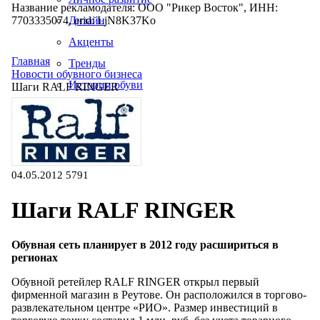
Название рекламодателя: ООО "Рикер Восток", ИНН:
7703335074, erid: LjN8K37Ko
Дизайн
Акценты
Главная
Тренды
Новости обувного бизнеса
Истории обуви
Шаги RALF RINGER
Производство
04.05.2012
5791
Шаги RALF RINGER
Обувная сеть планирует в 2012 году расшириться в
регионах
Обувной ретейлер RALF RINGER открыл первый
фирменной магазин в Реутове. Он расположился в торгово-
развлекательном центре «РИО». Размер инвестиций в