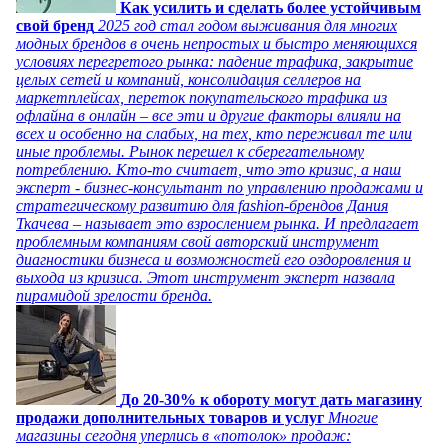
Как усилить и сделать более устойчивым
свой бренд
2025 год стал годом выживания для многих
модных брендов в очень непростых и быстро меняющихся
условиях перегретого рынка: падение трафика, закрытие
целых сетей и компаний, консолидация селлеров на
маркетплейсах, переток покупательского трафика из
офлайна в онлайн – все эти и другие факторы влияли на
всех и особенно на слабых, на тех, кто переживал те или
иные проблемы. Рынок перешел к сберегательному
потреблению. Кто-то считает, что это кризис, а наш
эксперт - бизнес-консультант по управлению продажами и
стратегическому развитию для fashion-брендов Дания
Ткачева – называет это взрослением рынка. И предлагает
проблемным компаниям свой авторский инструмент
диагностики бизнеса и возможностей его оздоровления и
выхода из кризиса. Этот инструмент эксперт назвала
пирамидой зрелости бренда.
До 20-30% к обороту могут дать магазину
продажи дополнительных товаров и услуг
Многие
магазины сегодня уперлись в «потолок» продаж: