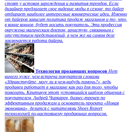
стоят у истоков зарождения и развития трендов. Если
дизайнер предлагает свое видение моды в сезоне, то байер
отбирает наиболее интересные коммерческие идеи. Именно
от байеров зависит политика продаж магазинов и то, что,
в конце концов, будет носить покупатель. Эта профессия
окружена магическим флером, зачастую, связанным с
отсутствием представлений, в чем же на самом деле
заключается работа байера.
Технология продающих вопросов
Нет
ничего хуже, чем встреча покупателя словами
«Здравствуйте, могу ли я чем-нибудь помочь?», ведь
продавец работает в магазине как раз для того, чтобы
помогать. Критикуя этот устоявшийся шаблон общения с
покупателем, Андрей Чиркарев, бизнес-тренер по
эффективным продажам и основатель проекта «Новая
экономика», делится с читателями Shoes Report
технологией по-настоящему продающих вопросов.