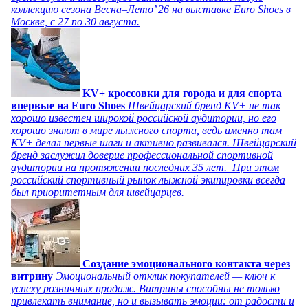
коллекцию сезона Весна–Лето’ 26 на выставке Euro Shoes в
Москве, с 27 по 30 августа.
KV+ кроссовки для города и для спорта
впервые на Euro Shoes
Швейцарский бренд KV+ не так
хорошо известен широкой российской аудитории, но его
хорошо знают в мире лыжного спорта, ведь именно там
KV+ делал первые шаги и активно развивался. Швейцарский
бренд заслужил доверие профессиональной спортивной
аудитории на протяжении последних 35 лет. При этом
российский спортивный рынок лыжной экипировки всегда
был приоритетным для швейцарцев.
Создание эмоционального контакта через
витрину
Эмоциональный отклик покупателей — ключ к
успеху розничных продаж. Витрины способны не только
привлекать внимание, но и вызывать эмоции: от радости и