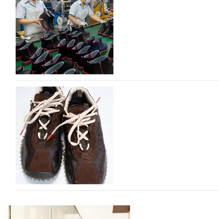
Российский маркетплейс Lamoda решил обновить разде
марок одежды, обуви и аксессуаров. Бренды также по
06.08.2026
902
Объем мирового производства обуви в 2025 г
В 2025 году мировое производство обуви практически н
на 0,1% до 24,6 млрд пар, - данные опубликованы в а
2026», Португальской ассоциацией…
06.08.2026
979
Miu Miu в сезоне Осень-Зима 2026 перевыпуст