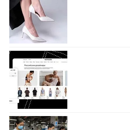
На участие в седьмой Московской неделе моды, которая
октября, уже подано 1047 заявок. Примерно половину и
которых не были представлены в…
07.08.2026
847
BALLINA представит свои новинки на Euro Sh
Компания BALLINA Guangzhou Lihuang Footwear Co., Ltd
Гуанчжоу, столице моды Китая, является профессиона
разработку, производство и…
07.08.2026
717
На платформе Lamoda - новый раздел и усл
дизайнерских марок