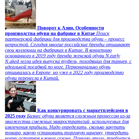
Поворот к Азии. Особенности
производства обуви на фабрике в Китае
Поиск
партнерской фабрики для производства обуви – процесс
непростой. Сегодня многие российские бренды отшивают
свои коллекции на фабриках в Китае. В концепцию
основанного в 2019 году бренда женской обуви N.early
N.aked легла идея выпуска туфель, походящих для танцев, с
идеальной посадкой по ноге. Первоначально обувь
отшивалась в Европе, но уже в 2022 году производство
обуви перенесли в Китай.
Как конкурировать с маркетплейсами в
2025 году
Бизнес обуви является сложным процессом из-за
множества смежных микростратегий, используемых для
извлечения прибыли. Надо определить, сколько закупить
товара, какую установить торговую наценку, утвердить
норму остатков в конце сезона. Помимо этого, требуется