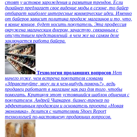
стоят у истоков зарождения и развития трендов. Если
дизайнер предлагает свое видение моды в сезоне, то байер
отбирает наиболее интересные коммерческие идеи. Именно
от байеров зависит политика продаж магазинов и то, что,
в конце концов, будет носить покупатель. Эта профессия
окружена магическим флером, зачастую, связанным с
отсутствием представлений, в чем же на самом деле
заключается работа байера.
Технология продающих вопросов
Нет
ничего хуже, чем встреча покупателя словами
«Здравствуйте, могу ли я чем-нибудь помочь?», ведь
продавец работает в магазине как раз для того, чтобы
помогать. Критикуя этот устоявшийся шаблон общения с
покупателем, Андрей Чиркарев, бизнес-тренер по
эффективным продажам и основатель проекта «Новая
экономика», делится с читателями Shoes Report
технологией по-настоящему продающих вопросов.