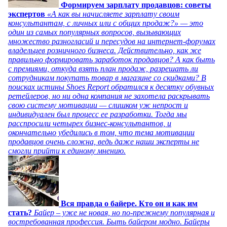
Формируем зарплату продавцов: советы
экспертов
«А как вы начисляете зарплату своим
консультантам, с личных или с общих продаж?» — это
один из самых популярных вопросов, вызывающих
множество разногласий и пересудов на интернет-форумах
владельцев розничного бизнеса. Действительно, как же
правильно формировать заработок продавцов? А как быть
с премиями, откуда взять план продаж, разрешать ли
сотрудникам покупать товар в магазине со скидками? В
поисках истины Shoes Report обратился к десятку обувных
ретейлеров, но ни одна компания не захотела раскрывать
свою систему мотивации — слишком уж непрост и
индивидуален был процесс ее разработки. Тогда мы
расспросили четырех бизнес-консультантов, и
окончательно убедились в том, что тема мотивации
продавцов очень сложна, ведь даже наши эксперты не
смогли прийти к единому мнению.
Вся правда о байере. Кто он и как им
стать?
Байер – уже не новая, но по-прежнему популярная и
востребованная профессия. Быть байером модно. Байеры