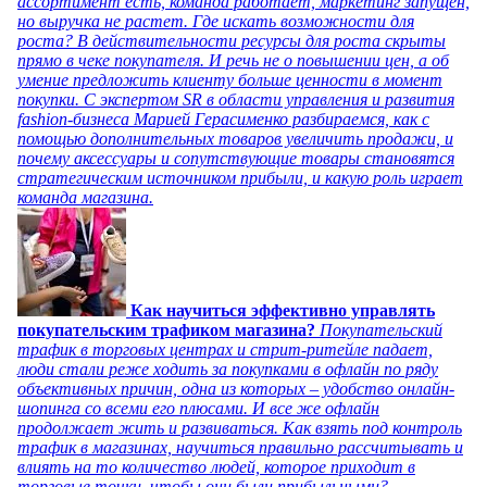
ассортимент есть, команда работает, маркетинг запущен,
но выручка не растет. Где искать возможности для
роста? В действительности ресурсы для роста скрыты
прямо в чеке покупателя. И речь не о повышении цен, а об
умение предложить клиенту больше ценности в момент
покупки. С экспертом SR в области управления и развития
fashion-бизнеса Марией Герасименко разбираемся, как с
помощью дополнительных товаров увеличить продажи, и
почему аксессуары и сопутствующие товары становятся
стратегическим источником прибыли, и какую роль играет
команда магазина.
Как научиться эффективно управлять
покупательским трафиком магазина?
Покупательский
трафик в торговых центрах и стрит-ритейле падает,
люди стали реже ходить за покупками в офлайн по ряду
объективных причин, одна из которых – удобство онлайн-
шопинга со всеми его плюсами. И все же офлайн
продолжает жить и развиваться. Как взять под контроль
трафик в магазинах, научиться правильно рассчитывать и
влиять на то количество людей, которое приходит в
торговые точки, чтобы они были прибыльными?