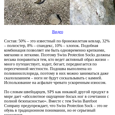
Видео
Состав: 50% – это известный по бронежилетам кевлар, 32%
– полиэстер, 8% – спандекс, 10% – хлопок. Подобная
комбинация позволяет им быть одновременно крепкими,
мягкими и легкими. Поэтому Swiss Protection Socks должны
весьма понравиться тем, кто ведет активный образ жизни –
много путешествует, ходит, бегает, передвигается по
пересеченной местности. Подошва выполнена из
поливинилхлорида, поэтому в них можно заниматься даже
скалолазанием – ноги не будут соскальзывать с камней.
Использование на асфальте чревато ускоренным износом.
По словам швейцарцев, SPS как никакой другой продукт в
мире дает «абсолютное ощущение босых ног в сочетании с
полной безопасностью». Вместе с тем Swiss Barefoot
Company предупреждает, что Swiss Protection Sock – это не
обувь в традиционном понимании, но ее серьезный
конкурент.