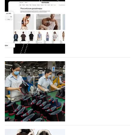
На платформе Lamoda - новый раздел и
условия продвижения локальных
дизайнерских марок
Российский маркетплейс Lamoda решил обновить
раздел для продажи продукции локальных
дизайнерских марок одежды, обуви и аксессуаров.
Бренды также получат маркетинговую…
06.08.2026
326
Объем мирового производства обуви в