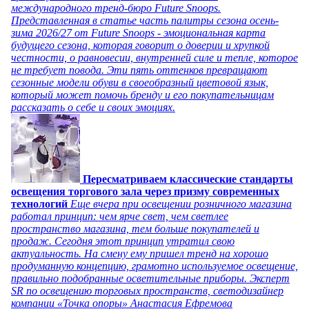
международного тренд-бюро Future Snoops.
Представленная в статье часть палитры сезона осень-
зима 2026/27 от Future Snoops - эмоциональная карта
будущего сезона, которая говорит о доверии и хрупкой
честности, о равновесии, внутренней силе и тепле, которое
не требует повода. Эти пять оттенков превращают
сезонные модели обуви в своеобразный цветовой язык,
который может помочь бренду и его покупательницам
рассказать о себе и своих эмоциях.
Пересматриваем классические стандарты
освещения торгового зала через призму современных
технологий
Еще вчера при освещении розничного магазина
работал принцип: чем ярче свет, чем светлее
пространство магазина, тем больше покупателей и
продаж. Сегодня этот принцип утратил свою
актуальность. На смену ему пришел тренд на хорошо
продуманную концепцию, грамотно используемое освещение,
правильно подобранные осветительные приборы. Эксперт
SR по освещению торговых пространств, светодизайнер
компании «Точка опоры» Анастасия Ефремова