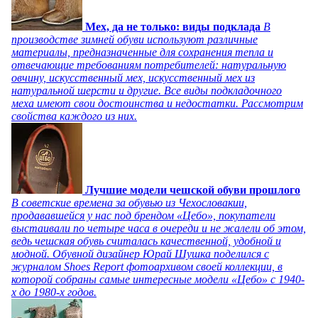
Мех, да не только: виды подклада
В
производстве зимней обуви используют различные
материалы, предназначенные для сохранения тепла и
отвечающие требованиям потребителей: натуральную
овчину, искусственный мех, искусственный мех из
натуральной шерсти и другие. Все виды подкладочного
меха имеют свои достоинства и недостатки. Рассмотрим
свойства каждого из них.
Лучшие модели чешской обуви прошлого
В советские времена за обувью из Чехословакии,
продававшейся у нас под брендом «Цебо», покупатели
выстаивали по четыре часа в очереди и не жалели об этом,
ведь чешская обувь считалась качественной, удобной и
модной. Обувной дизайнер Юрай Шушка поделился с
журналом Shoes Report фотоархивом своей коллекции, в
которой собраны самые интересные модели «Цебо» с 1940-
х до 1980-х годов.