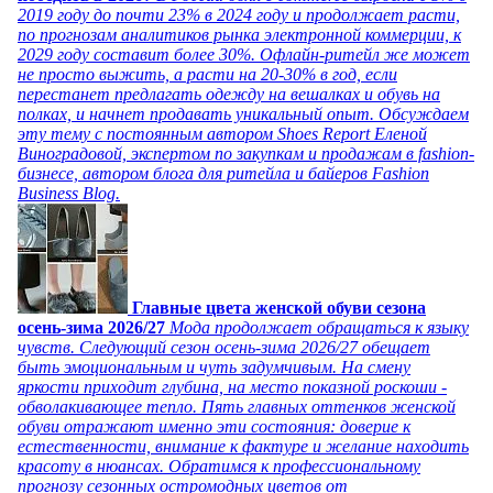
2019 году до почти 23% в 2024 году и продолжает расти,
по прогнозам аналитиков рынка электронной коммерции, к
2029 году составит более 30%. Офлайн-ритейл же может
не просто выжить, а расти на 20-30% в год, если
перестанет предлагать одежду на вешалках и обувь на
полках, и начнет продавать уникальный опыт. Обсуждаем
эту тему с постоянным автором Shoes Report Еленой
Виноградовой, экспертом по закупкам и продажам в fashion-
бизнесе, автором блога для ритейла и байеров Fashion
Business Blog.
Главные цвета женской обуви сезона
осень-зима 2026/27
Мода продолжает обращаться к языку
чувств. Следующий сезон осень-зима 2026/27 обещает
быть эмоциональным и чуть задумчивым. На смену
яркости приходит глубина, на место показной роскоши -
обволакивающее тепло. Пять главных оттенков женской
обуви отражают именно эти состояния: доверие к
естественности, внимание к фактуре и желание находить
красоту в нюансах. Обратимся к профессиональному
прогнозу сезонных остромодных цветов от