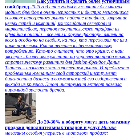
Как усилить и сделать более устойчивым
свой бренд
2025 год стал годом выживания для многих
модных брендов в очень непростых и быстро меняющихся
условиях перегретого рынка: падение трафика, закрытие
целых сетей и компаний, консолидация селлеров на
маркетплейсах, переток покупательского трафика из
офлайна в онлайн – все эти и другие факторы влияли на
всех и особенно на слабых, на тех, кто переживал те или
иные проблемы. Рынок перешел к сберегательному
потреблению. Кто-то считает, что это кризис, а наш
эксперт - бизнес-консультант по управлению продажами и
стратегическому развитию для fashion-брендов Дания
Ткачева – называет это взрослением рынка. И предлагает
проблемным компаниям свой авторский инструмент
диагностики бизнеса и возможностей его оздоровления и
выхода из кризиса. Этот инструмент эксперт назвала
пирамидой зрелости бренда.
До 20-30% к обороту могут дать магазину
продажи дополнительных товаров и услуг
Многие
магазины сегодня уперлись в «потолок» продаж: