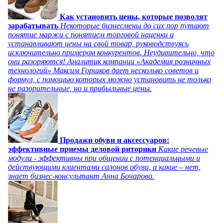
Как установить цены, которые позволят
зарабатывать
Некоторые бизнесмены до сих пор путают
понятие маржи с понятием торговой наценки и
устанавливают цены на свой товар, руководствуясь
исключительно примером конкурентов. Неудивительно, что
они разоряются! Аналитик компании «Академия розничных
технологий» Максим Горшков дает несколько советов и
формул, с помощью которых можно установить не только
не разорительные, но и прибыльные цены.
Продажи обуви и аксессуаров:
эффективные приемы деловой риторики
Какие речевые
модули - эффективны при общении с потенциальными и
действующими клиентами салонов обуви, а какие – нет,
знает бизнес-консультант Анна Бочарова.