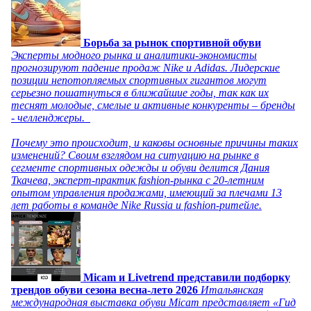
Борьба за рынок спортивной обуви
Эксперты модного рынка и аналитики-экономисты
прогнозируют падение продаж Nike и Adidas. Лидерские
позиции непотопляемых спортивных гигантов могут
серьезно пошатнуться в ближайшие годы, так как их
теснят молодые, смелые и активные конкуренты – бренды
- челленджеры.
Почему это происходит, и каковы основные причины таких
изменений? Своим взглядом на ситуацию на рынке в
сегменте спортивных одежды и обуви делится Дания
Ткачева, эксперт-практик fashion-рынка с 20-летним
опытом управления продажами, имеющий за плечами 13
лет работы в команде Nike Russia и fashion-ритейле.
Micam и Livetrend представили подборку
трендов обуви сезона весна-лето 2026
Итальянская
международная выставка обуви Micam представляет «Гид