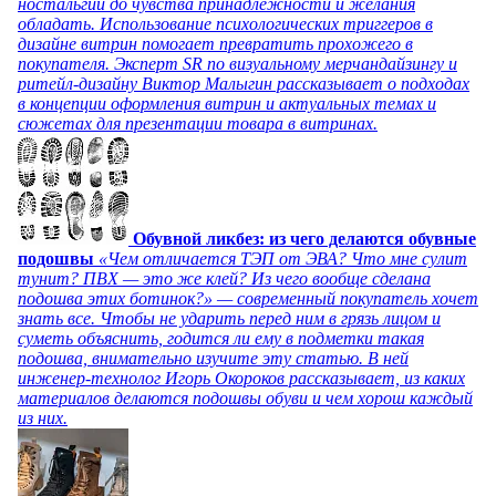
ностальгии до чувства принадлежности и желания
обладать. Использование психологических триггеров в
дизайне витрин помогает превратить прохожего в
покупателя. Эксперт SR по визуальному мерчандайзингу и
ритейл-дизайну Виктор Малыгин рассказывает о подходах
в концепции оформления витрин и актуальных темах и
сюжетах для презентации товара в витринах.
Обувной ликбез: из чего делаются обувные
подошвы
«Чем отличается ТЭП от ЭВА? Что мне сулит
тунит? ПВХ — это же клей? Из чего вообще сделана
подошва этих ботинок?» — современный покупатель хочет
знать все. Чтобы не ударить перед ним в грязь лицом и
суметь объяснить, годится ли ему в подметки такая
подошва, внимательно изучите эту статью. В ней
инженер-технолог Игорь Окороков рассказывает, из каких
материалов делаются подошвы обуви и чем хорош каждый
из них.