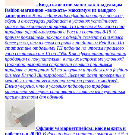
«Когда клиентов мало: как владельцам
fashion-магазинов «выжать» максимум из каждого
зашедшего»
В последние годы офлайн-розница в одежде,
обуви и аксессуарах работает в условиях устойчивого
снижения входящего трафика. По итогам 2025 года спад
трафика офлайн-магазинов в России составил 8-15 %,
причем показатель покупок в офлайн-сегменте снижался
более резко, чем в целом по рынку, по данным Retail.ru. По
статистике отдельных ТЦ падение по итогам прошлого
года составило от 15 до 25%. Как эффективно работать
продавцам с покупателями в таких непростых условиях?
Подробно разбираем стратегии сервиса при низком
трафике с экспертом SR по закупкам и продажам в fashion-
бизнесе Еленой Виноградовой. Эксперт дает проверенные
методы с практическими примерами речевых модулей.
Елена уверена, что в условиях падающего трафика
качественный сервис становится главным конкурентным
преимуществом для обувной
Офлайн vs маркетплейсы: как выжить и
победить в 2026?
В России доля e commerce выросла с 5% в