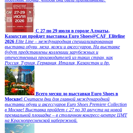
C 27 по 29 июля в городе Алматы,
Казахстан пройдет выставка Euro Shoes@CAF_Eliteline
2026
Elite Line – международная специализированная
выставка обуви, меха, кожи и аксессуаров. На выставке
будут представлены коллекции зарубежных и
отечественных производителей из таких стран, как
Россия, Турция, Германия, Италия, Казахстан и др.
Всего месяц до выставки Euro Shoes в
Москве!
Считаем дни для главной международной
выставки обуви и аксессуаров Euro Shoes Premiere Collection
в Москве! Выставка пройдет с 27 по 30 августа на новой
премиальной площадке – в столичном конгресс-центре ЦМТ
на Краснопресненской набережной.