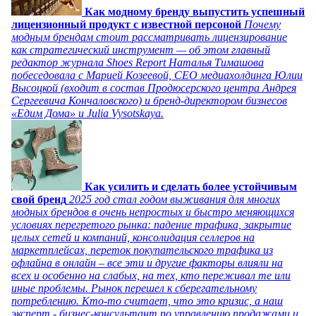
Как модному бренду выпустить успешный
лицензионный продукт с известной персоной
Почему
модным брендам стоит рассматривать лицензирование
как стратегический инструмент — об этом главный
редактор журнала Shoes Report Наталья Тимашова
побеседовала с Марией Козеевой, СЕО медиахолдинга Юлии
Высоцкой (входит в состав Продюсерского центра Андрея
Сергеевича Кончаловского) и бренд-директором бизнесов
«Едим Дома» и Julia Vysotskaya.
Как усилить и сделать более устойчивым
свой бренд
2025 год стал годом выживания для многих
модных брендов в очень непростых и быстро меняющихся
условиях перегретого рынка: падение трафика, закрытие
целых сетей и компаний, консолидация селлеров на
маркетплейсах, переток покупательского трафика из
офлайна в онлайн – все эти и другие факторы влияли на
всех и особенно на слабых, на тех, кто переживал те или
иные проблемы. Рынок перешел к сберегательному
потреблению. Кто-то считает, что это кризис, а наш
эксперт - бизнес-консультант по управлению продажами и