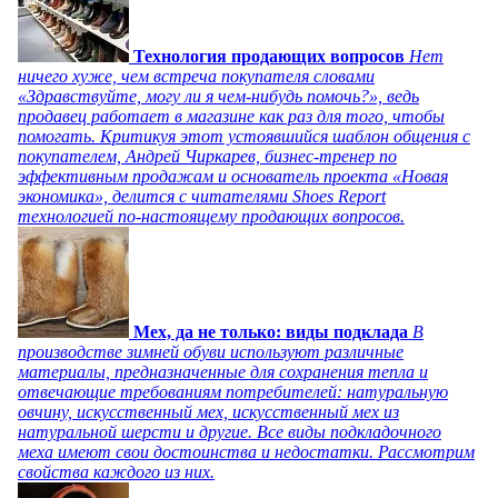
Технология продающих вопросов
Нет
ничего хуже, чем встреча покупателя словами
«Здравствуйте, могу ли я чем-нибудь помочь?», ведь
продавец работает в магазине как раз для того, чтобы
помогать. Критикуя этот устоявшийся шаблон общения с
покупателем, Андрей Чиркарев, бизнес-тренер по
эффективным продажам и основатель проекта «Новая
экономика», делится с читателями Shoes Report
технологией по-настоящему продающих вопросов.
Мех, да не только: виды подклада
В
производстве зимней обуви используют различные
материалы, предназначенные для сохранения тепла и
отвечающие требованиям потребителей: натуральную
овчину, искусственный мех, искусственный мех из
натуральной шерсти и другие. Все виды подкладочного
меха имеют свои достоинства и недостатки. Рассмотрим
свойства каждого из них.