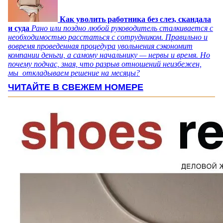
Как уволить работника без слез, скандала
и суда
Рано или поздно любой руководитель сталкивается с
необходимостью расстаться с сотрудником. Правильно и
вовремя проведенная процедура увольнения сэкономит
компании деньги, а самому начальнику — нервы и время. Но
почему подчас, зная, что разрыв отношений неизбежен,
мы откладываем решение на месяцы?
ЧИТАЙТЕ В СВЕЖЕМ НОМЕРЕ