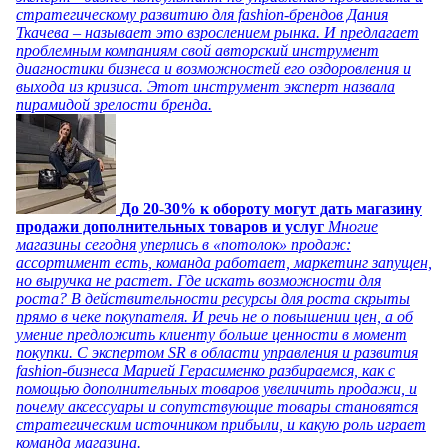
стратегическому развитию для fashion-брендов Дания
Ткачева – называет это взрослением рынка. И предлагает
проблемным компаниям свой авторский инструмент
диагностики бизнеса и возможностей его оздоровления и
выхода из кризиса. Этот инструмент эксперт назвала
пирамидой зрелости бренда.
До 20-30% к обороту могут дать магазину
продажи дополнительных товаров и услуг
Многие
магазины сегодня уперлись в «потолок» продаж:
ассортимент есть, команда работает, маркетинг запущен,
но выручка не растет. Где искать возможности для
роста? В действительности ресурсы для роста скрыты
прямо в чеке покупателя. И речь не о повышении цен, а об
умение предложить клиенту больше ценности в момент
покупки. С экспертом SR в области управления и развития
fashion-бизнеса Марией Герасименко разбираемся, как с
помощью дополнительных товаров увеличить продажи, и
почему аксессуары и сопутствующие товары становятся
стратегическим источником прибыли, и какую роль играет
команда магазина.