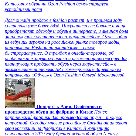
Категория обуви на Ozon Fashion демонстрирует
устойчивый рост
Доля онлайн-продаж в fashion растет, и в прошлом году
составила уже более 54%. Покупатели все больше и чаще
приобретают одежду и обувь в интернете, и львиная доля
этих покупок совершается на маркетплейсах. Ozon – один
из ведущих игроков на российском рынке товаров моды,
направление Fashion на платформе – самое
быстрорастущее. О трендах в онлайн-торговле, об
особенностях обувного рынка и рекомендациях для брендов,
планирующих продавать обувь через маркетплейс – в
эксклюзивном интервью SR с коммерческим директором
направления «Обувь» в Ozon Fashion Ольгой Москвичевой.
Поворот к Азии. Особенности
производства обуви на фабрике в Китае
Поиск
партнерской фабрики для производства обуви – процесс
непростой. Сегодня многие российские бренды отшивают
свои коллекции на фабриках в Китае. В концепцию
основанного в 2019 году бренда женской обуви N.early