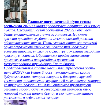
Главные цвета женской обуви сезона
осень-зима 2026/27
Мода продолжает обращаться к языку
чувств. Следующий сезон осень-зима 2026/27 обещает
быть эмоциональным и чуть задумчивым. На смену
яркости приходит глубина, на место показной роскоши -
обволакивающее тепло. Пять главных оттенков женской
обуви отражают именно эти состояния: доверие к
естественности, внимание к фактуре и желание находить
красоту в нюансах. Обратимся к профессиональному
прогнозу сезонных остромодных цветов от
международного тренд-бюро Future Snoops.
Представленная в статье часть палитры сезона осень-
зима 2026/27 от Future Snoops - эмоциональная карта
будущего сезона, которая говорит о доверии и хрупкой
честности, о равновесии, внутренней силе и тепле, которое
не требует повода. Эти пять оттенков превращают
сезонные модели обуви в своеобразный цветовой язык,
который может помочь бренду и его покупательницам
рассказать о себе и своих эмоциях.