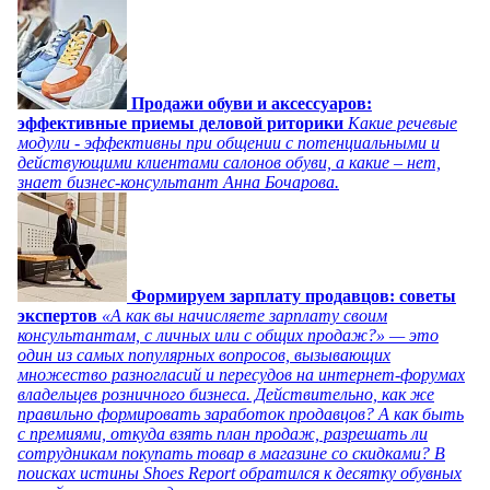
Продажи обуви и аксессуаров:
эффективные приемы деловой риторики
Какие речевые
модули - эффективны при общении с потенциальными и
действующими клиентами салонов обуви, а какие – нет,
знает бизнес-консультант Анна Бочарова.
Формируем зарплату продавцов: советы
экспертов
«А как вы начисляете зарплату своим
консультантам, с личных или с общих продаж?» — это
один из самых популярных вопросов, вызывающих
множество разногласий и пересудов на интернет-форумах
владельцев розничного бизнеса. Действительно, как же
правильно формировать заработок продавцов? А как быть
с премиями, откуда взять план продаж, разрешать ли
сотрудникам покупать товар в магазине со скидками? В
поисках истины Shoes Report обратился к десятку обувных