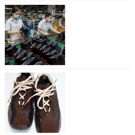
На платформе Lamoda - новый раздел и
условия продвижения локальных
дизайнерских марок
Российский маркетплейс Lamoda решил обновить
раздел для продажи продукции локальных
дизайнерских марок одежды, обуви и аксессуаров.
Бренды также получат маркетинговую…
06.08.2026
258
Объем мирового производства обуви в
2025 году практически не увеличился
В 2025 году мировое производство обуви
практически не изменилось, зафиксировав
незначительный рост на 0,1% до 24,6 млрд пар, -
данные опубликованы в аналитическом вестнике
«Всемирный ежегодник обуви 2026», Португальской