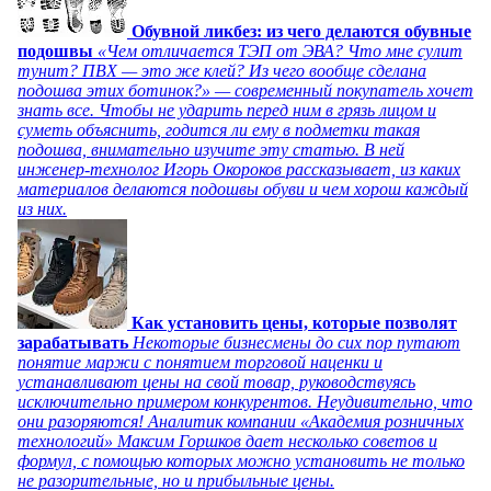
Обувной ликбез: из чего делаются обувные
подошвы
«Чем отличается ТЭП от ЭВА? Что мне сулит
тунит? ПВХ — это же клей? Из чего вообще сделана
подошва этих ботинок?» — современный покупатель хочет
знать все. Чтобы не ударить перед ним в грязь лицом и
суметь объяснить, годится ли ему в подметки такая
подошва, внимательно изучите эту статью. В ней
инженер-технолог Игорь Окороков рассказывает, из каких
материалов делаются подошвы обуви и чем хорош каждый
из них.
Как установить цены, которые позволят
зарабатывать
Некоторые бизнесмены до сих пор путают
понятие маржи с понятием торговой наценки и
устанавливают цены на свой товар, руководствуясь
исключительно примером конкурентов. Неудивительно, что
они разоряются! Аналитик компании «Академия розничных
технологий» Максим Горшков дает несколько советов и
формул, с помощью которых можно установить не только
не разорительные, но и прибыльные цены.