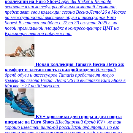
коллекции на Euro Shoes!
Бренды Rieker и Remonte,
входящие в число ведущих обувных компаний Германии,
представят свои коллекции сезона Весна-Лето’26 в Москве
на международной выставке обуви и аксессуаров Euro
Shoes! Выставка пройдет c 27 по 30 августа 2025 г. на
новой премиальной площадке в конгресс-центре ЦМТ на
Краснопресненской набережной.
Новая коллекция Tamaris Весна-Лето 26:
комфорт и элегантность в каждой модели
Немецкий
бренд обуви и аксессуаров Tamaris представит новую
коллекцию сезона Весна–Лето’ 26 на выставке Euro Shoes в
Москве, с 27 по 30 августа.
KV+ кроссовки для города и для спорта
впервые на Euro Shoes
Швейцарский бренд KV+ не так
хорошо известен широкой российской аудитории, но его
хорошо знают в мире лыжного спорта, ведь именно там