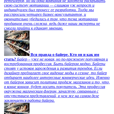
ретейлеров, но ни одна компания не захотела раскрывать
свою систему мотивации — слишком уж непрост и
индивидуален был процесс ее разработки. Тогда мы
расспросили четырех бизнес-консультантов, и
окончательно убедились в том, что тема мотивации
продавцов очень сложна, ведь даже наши эксперты не
смогли прийти к единому мнению.
Вся правда о байере. Кто он и как им
стать?
Байер – уже не новая, но по-прежнему популярная и
востребованная профессия. Быть байером модно. Байеры
стоят у истоков зарождения и развития трендов. Если
дизайнер предлагает свое видение моды в сезоне, то байер
отбирает наиболее интересные коммерческие идеи. Именно
от байеров зависит политика продаж магазинов и то, что,
в конце концов, будет носить покупатель. Эта профессия
окружена магическим флером, зачастую, связанным с
отсутствием представлений, в чем же на самом деле
заключается работа байера.