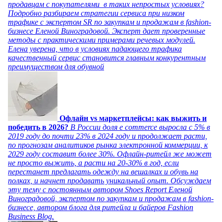
продавцам с покупателями в таких непростых условиях?
Подробно разбираем стратегии сервиса при низком
трафике с экспертом SR по закупкам и продажам в fashion-
бизнесе Еленой Виноградовой. Эксперт дает проверенные
методы с практическими примерами речевых модулей.
Елена уверена, что в условиях падающего трафика
качественный сервис становится главным конкурентным
преимуществом для обувной
Офлайн vs маркетплейсы: как выжить и
победить в 2026?
В России доля e commerce выросла с 5% в
2019 году до почти 23% в 2024 году и продолжает расти,
по прогнозам аналитиков рынка электронной коммерции, к
2029 году составит более 30%. Офлайн-ритейл же может
не просто выжить, а расти на 20-30% в год, если
перестанет предлагать одежду на вешалках и обувь на
полках, и начнет продавать уникальный опыт. Обсуждаем
эту тему с постоянным автором Shoes Report Еленой
Виноградовой, экспертом по закупкам и продажам в fashion-
бизнесе, автором блога для ритейла и байеров Fashion
Business Blog.