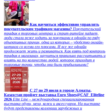
Как научиться эффективно управлять
покупательским трафиком магазина?
Покупательский
трафик в торговых центрах и стрит-ритейле падает,
люди стали реже ходить за покупками в офлайн по ряду
объективных причин, одна из которых – удобство онлайн-
шопинга со всеми его плюсами. И все же офлайн
продолжает жить и развиваться. Как взять под контроль
трафик в магазинах, научиться правильно рассчитывать и
влиять на то количество людей, которое приходит в
торговые точки, чтобы они были прибыльными?
C 27 по 29 июля в городе Алматы,
Казахстан пройдет выставка Euro Shoes@CAF_Eliteline
2026
Elite Line – международная специализированная
выставка обуви, меха, кожи и аксессуаров. На выставке
будут представлены коллекции зарубежных и