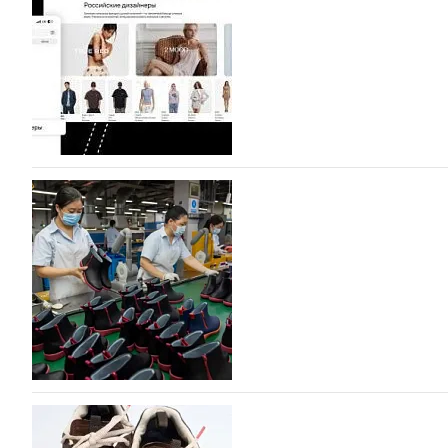
Компания BALLINA Guangzhou Lihuang Footwear Co., Ltd
Гуанчжоу, столице моды Китая, является профессиона
разработку, производство и…
07.08.2026
469
На платформе Lamoda - новый раздел и усл
дизайнерских марок
Российский маркетплейс Lamoda решил обновить разде
марок одежды, обуви и аксессуаров. Бренды также по
06.08.2026
632
Объем мирового производства обуви в 2025 г