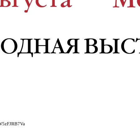
2W5zFJRB7Va