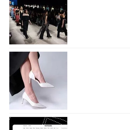
На участие в Московской неделе моды подано
На участие в седьмой Московской неделе моды, которая
октября, уже подано 1047 заявок. Примерно половину и
которых не были представлены в…
07.08.2026
611
BALLINA представит свои новинки на Euro Sh